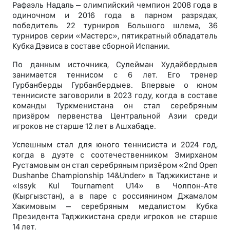
Рафаэль Надаль – олимпийский чемпион 2008 года в
одиночном и 2016 года в парном разрядах,
победитель 22 турниров Большого шлема, 36
турниров серии «Мастерс», пятикратный обладатель
Кубка Дэвиса в составе сборной Испании.
По данным источника, Сулейман Худайбердыев
занимается теннисом с 6 лет. Его тренер
Гурбанберды Гурбанбердыев. Впервые о юном
теннисисте заговорили в 2023 году, когда в составе
команды Туркменистана он стал серебряным
призёром первенства Центральной Азии среди
игроков не старше 12 лет в Ашхабаде.
Успешным стал для юного теннисиста и 2024 год,
когда в дуэте с соотечественником Эмирханом
Рустамовым он стал серебряным призёром «2nd Open
Dushanbe Championship 14&Under» в Таджикистане и
«Issyk Kul Tournament U14» в Чолпон-Ате
(Кыргызстан), а в паре с россиянином Джамалом
Хакимовым – серебряным медалистом Кубка
Президента Таджикистана среди игроков не старше
14 лет.