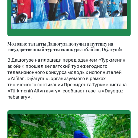
Молодые таланты Дашогуза получили путевку на
государственный тур телеконкурса «Ýaňlan, Diýarym!»
В Дашогузе на площади перед зданием «Туркменин
ак ойи» прошел велаятский тур ежегодного
телевизионного конкурса молодых исполнителей
«Ýaňlan, Diýarym!», организуемого в рамках
творческого состязания Президента Туркменистана
«Türkmeniň Altyn asyry», сообщает газета «Daşoguz
habarlary».