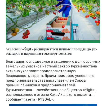
Ахалский «Ýigit» расширяет тепличные площади до 350
гектаров и наращивает экспорт томатов
Благодаря господдержке и выделению долгосрочных
земельных участков частный сектор Туркменистана
активно укрепляет продовольственную
безопасность страны. Ярким примером успешного
предпринимательства выступает член Союза
промышленников и предпринимателей
Туркменистана — хозяйственное общество «Ýigit»,
расположенное в этрапе Кака Ахалского велаята, -
сообщает газета «RYSGAL».