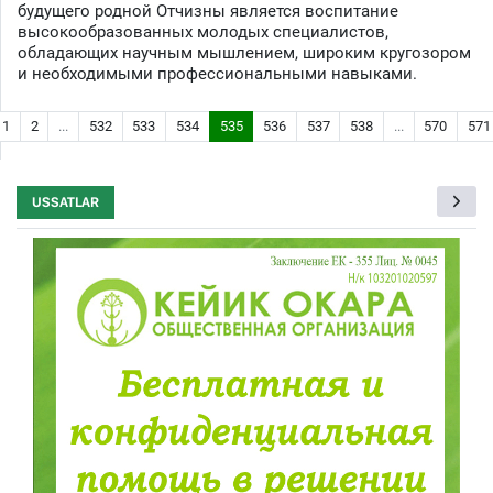
будущего родной Отчизны является воспитание
высокообразованных молодых специалистов,
обладающих научным мышлением, широким кругозором
и необходимыми профессиональными навыками.
1
2
...
532
533
534
535
536
537
538
...
570
571
USSATLAR