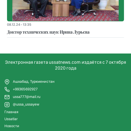
08.12.24 - 13:35
Доктор технических наук Ирина Лурьева
Электронная газета ussatnews.com издаётся с 7 октября
2020 года
Ашхабад, Туркменистан
+99365692927
ussa777@mail.ru
@ussa_ussayew
Главная
Ussatlar
Новости