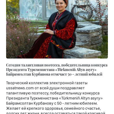
Сегодня талантливая поэтесса, победительница конкурса
Президента Туркменистана «Türkmeniň Altyn asyry»
Байрамсолтан Курбанова отмечает 50 - летний юбилей
Творческий коллектив электронной газеты
ussatnews.com от всей души поздравляет
талантливую поэтессу, победительницу конкурса
Президента Туркменистана «Türkmeniň Altyn asyry»
Байрамсолтан Курбанову с 50 - летним юбилеем.
Желает ей крепкого здоровья, семейного счастье,
долгих лет жизни, всегда оставаться такой красивой,