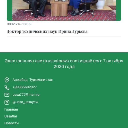
08.12.24 - 13:35
Доктор технических наук Ирина Лурьева
Электронная газета ussatnews.com издаётся с 7 октября
2020 года
Ашхабад, Туркменистан
+99365692927
ussa777@mail.ru
@ussa_ussayew
Главная
Ussatlar
Новости