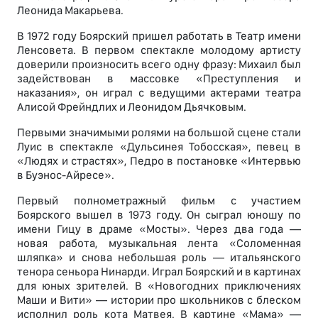
Леонида Макарьева.
В 1972 году Боярский пришел работать в Театр имени
Ленсовета. В первом спектакле молодому артисту
доверили произносить всего одну фразу: Михаил был
задействован в массовке «Преступления и
наказания», он играл с ведущими актерами театра
Алисой Фрейндлих и Леонидом Дьячковым.
Первыми значимыми ролями на большой сцене стали
Луис в спектакле «Дульсинея Тобосская», певец в
«Людях и страстях», Педро в постановке «Интервью
в Буэнос-Айресе».
Первый полнометражный фильм с участием
Боярского вышел в 1973 году. Он сыграл юношу по
имени Гицу в драме «Мосты». Через два года —
новая работа, музыкальная лента «Соломенная
шляпка» и снова небольшая роль — итальянского
тенора сеньора Нинарди. Играл Боярский и в картинах
для юных зрителей. В «Новогодних приключениях
Маши и Вити» — истории про школьников с блеском
исполнил роль кота Матвея. В картине «Мама» —