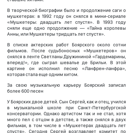
В творческой биографии было и продолжение саги о
мушкетерах: в 1992 году он снялся в мини-сериале
«Мушкетеры: двадцать лет спустя». В 1993 году
сняли еще одно продолжение — «Тайна королевы
Анны, или Мушкетеры тридцать лет спустя».
В списке актерских работ Боярского около сотни
фильмов. После судьбоносных «Мушкетеров» он
снялся в ленте Светланы Дружининой «Гардемарины,
вперед!», где сыграл шевалье де Брильи. В этой
картине он исполнил песню «Ланфрен-ланфра»,
которая стала еще одним хитом.
За свою музыкальную карьеру Боярский записал
более 600 песен
У Боярских двое детей. Сын Сергей, как и отец, учился
в музыкальной школе при Санкт-Петербургской
консерватории. Однако артистом так и не стал, хотя
много пел с отцом в детстве, а также снялся в двух
фильмах, в том числе в «Мушкетерах двадцать лет
спустя». Сегодня Сергей возглавляет комитет по