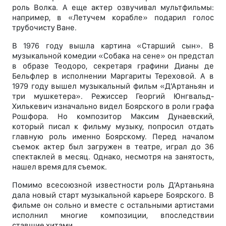
роль Волка. А еще актер озвучивал мультфильмы:
например, в «Летучем корабле» подарил голос
трубочисту Ване.
В 1976 году вышла картина «Старший сын». В
музыкальной комедии «Собака на сене» он предстал
в образе Теодоро, секретаря графини Дианы де
Бельфлер в исполнении Маргариты Тереховой. А в
1979 году вышел музыкальный фильм «Д’Артаньян и
три мушкетера». Режиссер Георгий Юнгвальд-
Хилькевич изначально видел Боярского в роли графа
Рошфора. Но композитор Максим Дунаевский,
который писал к фильму музыку, попросил отдать
главную роль именно Боярскому. Перед началом
съемок актер был загружен в театре, играл до 36
спектаклей в месяц. Однако, несмотря на занятость,
нашел время для съемок.
Помимо всесоюзной известности роль Д'Артаньяна
дала новый старт музыкальной карьере Боярского. В
фильме он сольно и вместе с остальными артистами
исполнил многие композиции, впоследствии
ставшие хитами.