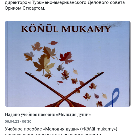
директором Туркмено-американского Делового совета
Эриком Стюартом.
Издано учебное пособие «Мелодия души»
06.04.23 - 06:30
Учебное пособие «Мелодия души» («Köňül mukamy»)
посвященное творчеству народного артиста