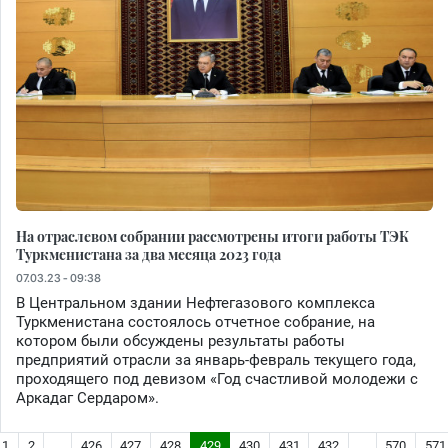
На отраслевом собрании рассмотрены итоги работы ТЭК
Туркменистана за два месяца 2023 года
07.03.23 - 09:38
В Центральном здании Нефтегазового комплекса
Туркменистана состоялось отчетное собрание, на
котором были обсуждены результаты работы
предприятий отрасли за январь-февраль текущего года,
проходящего под девизом «Год счастливой молодежи с
Аркадаг Сердаром».
1
2
...
426
427
428
429
430
431
432
...
570
571