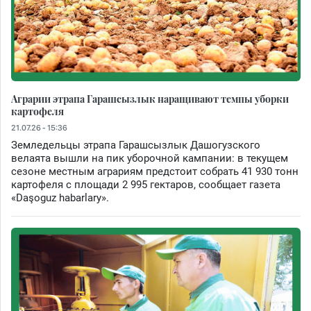
Аграрии этрапа Гарашсызлык наращивают темпы уборки
картофеля
21.07.26 - 15:36
Земледельцы этрапа Гарашсызлык Дашогузского
велаята вышли на пик уборочной кампании: в текущем
сезоне местным аграриям предстоит собрать 41 930 тонн
картофеля с площади 2 995 гектаров, сообщает газета
«Daşoguz habarlary».