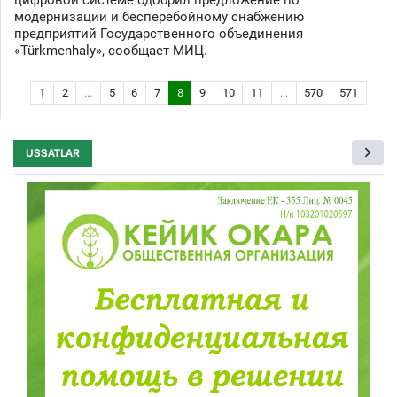
модернизации и бесперебойному снабжению
предприятий Государственного объединения
«Türkmenhaly», сообщает МИЦ.
1
2
...
5
6
7
8
9
10
11
...
570
571
USSATLAR