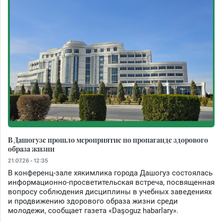
В Дашогузе прошло мероприятие по пропаганде здорового
образа жизни
21.07.26 - 12:35
В конференц-зале хякимлика города Дашогуз состоялась
информационно-просветительская встреча, посвященная
вопросу соблюдения дисциплины в учебных заведениях
и продвижению здорового образа жизни среди
молодежи, сообщает газета «Daşoguz habarlary».