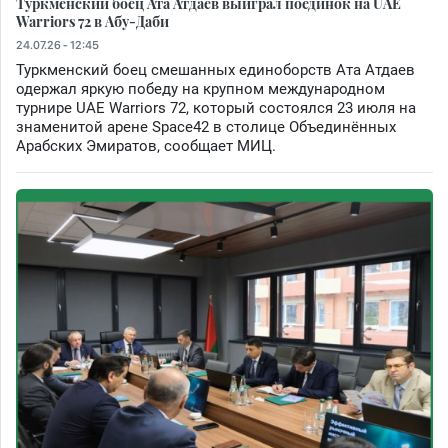
Туркменский боец Ата Атдаев выиграл поединок на UAE
Warriors 72 в Абу-Даби
24.07.26 - 12:45
Туркменский боец смешанных единоборств Ата Атдаев
одержал яркую победу на крупном международном
турнире UAE Warriors 72, который состоялся 23 июля на
знаменитой арене Space42 в столице Объединённых
Арабских Эмиратов, сообщает МИЦ.