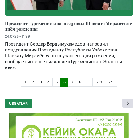
Президент Туркменистана поздравил Шавката Мирзиёева с
днём рождения
24.07.26 - 11:29
Президент Сердар Бердымухамедов направил
поздравления Президенту Республики Узбекистан
Шавкату Мирзиёеву по случаю его дня рождения,
сообщает интернет-издание «Туркменистан: Золотой
век».
1
2
3
4
5
6
7
8
...
570
571
USSATLAR