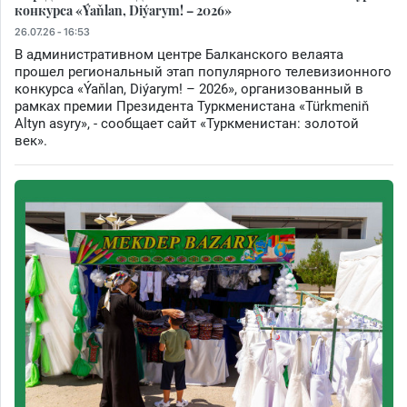
конкурса «Ýaňlan, Diýarym! – 2026»
26.07.26 - 16:53
В административном центре Балканского велаята
прошел региональный этап популярного телевизионного
конкурса «Ýaňlan, Diýarym! – 2026», организованный в
рамках премии Президента Туркменистана «Türkmeniň
Altyn asyry», - сообщает сайт «Туркменистан: золотой
век».