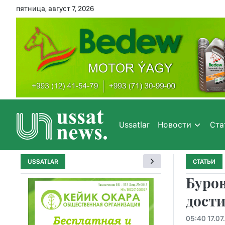
пятница, август 7, 2026
Ussatlar
Новости
Ста
USSATLAR
СТАТЬИ
Буро
дост
05:40 17.07