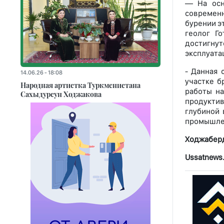
— На осн
современн
бурении э
геолог Г
достигну
эксплуатац
- Данная 
14.06.26 - 18:08
участке б
Народная артистка Туркменистана
работы н
Сахыдурсун Ходжакова
продуктив
глубиной 
промышлен
Ходжабер
Ussatnews