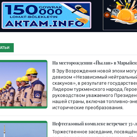
ТАТЬИ
На месторождении «Йылан» в Марыйско
В Эру Возрождения новой эпохи могу
девизом «Независимый нейтральный
скакунов», в результате государст
Лидером туркменского народа, Геро
руководством уважаемого Президент
нашей страны, включая топливно-эн
исторические преобразования.
Нефтегазовый комплекс встречает 35-
Торжественное заседание, посвящён