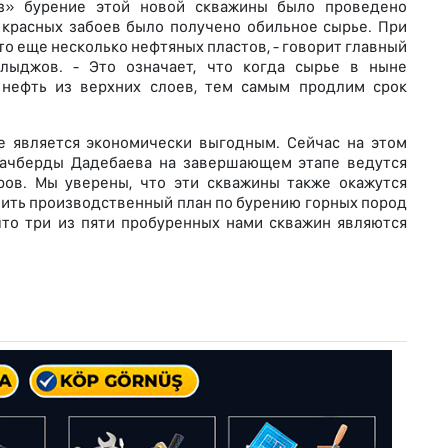
з» бурение этой новой скважины было проведено
а красных забоев было получено обильное сырье. При
о еще несколько нефтяных пластов, - говорит главный
ылыджов. - Это означает, что когда сырье в ныне
 нефть из верхних слоев, тем самым продлим срок
е является экономически выгодным. Сейчас на этом
 Тачберды Дадебаева на завершающем этапе ведутся
ов. Мы уверены, что эти скважины также окажутся
нить производственный план по бурению горных пород
что три из пяти пробуренных нами скважин являются