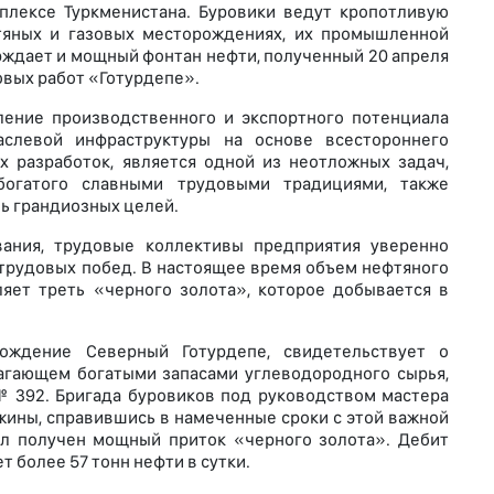
плексе Туркменистана. Буровики ведут кропотливую
тяных и газовых месторождениях, их промышленной
рждает и мощный фонтан нефти, полученный 20 апреля
овых работ «Готурдепе».
ление производственного и экспортного потенциала
аслевой инфраструктуры на основе всестороннего
 разработок, является одной из неотложных задач,
богатого славными трудовыми традициями, также
ь грандиозных целей.
ания, трудовые коллективы предприятия уверенно
 трудовых побед. В настоящее время объем нефтяного
ляет треть «черного золота», которое добывается в
ождение Северный Готурдепе, свидетельствует о
агающем богатыми запасами углеводородного сырья,
 392. Бригада буровиков под руководством мастера
ины, справившись в намеченные сроки с этой важной
был получен мощный приток «черного золота». Дебит
 более 57 тонн нефти в сутки.