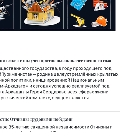
м велаяте получен приток высококачественного газа
щественного государства, в году проходящего под
 Туркменистан – родина целеустремлённых крылатых
венной политики, инициированной Национальным
ем-Аркадагом и сегодня успешно реализуемой под
а Аркадаглы Героя Сердараво всех сферах жизни
ергетический комплекс, осуществляются
летне Отчизны трудовыми победами
ное 35-летию священной независимости Отчизны и