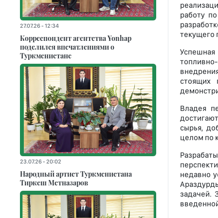
реализаци
работу п
разработк
27.07.26 - 12:34
текущего 
Корреспондент агентства Yonhap
поделился впечатлениями о
Успешная 
Туркменистане
топливно
внедрения
стоящих 
демонстри
Владея п
достигают
сырья, до
целом по 
Разрабат
23.07.26 - 20:02
перспекти
Народный артист Туркменистана
недавно у
Тиркеш Мeтназаров
Араздурды
задачей. 
введенной