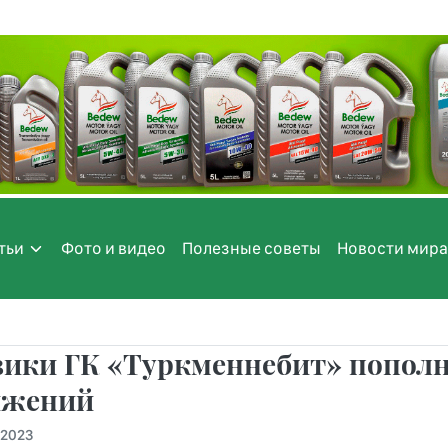
тьи
Фото и видео
Полезные советы
Новости мира
вики ГК «Туркменнебит» попол
ижений
.2023