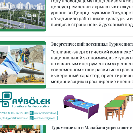
году проходящему под девизом «Не
целеустремлённых крылатых скакун
уровне во Дворце мукамов Государст
объединило работников культуры и и
придав в стране новый духовный под
Энергетический потенциал Туркменист
Топливно-энергетический комплекс 
национальной экономики, выступая н
но и важным инструментом укреплен
современном этапе развитие отрасл
выверенный характер, ориентирован
модернизацию и расширение внешне
Туркменистан и Малайзия укрепляют ст