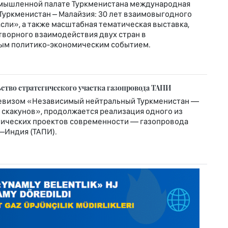
омышленной палате Туркменистана международная
Туркменистан – Малайзия: 30 лет взаимовыгодного
сли», а также масштабная тематическая выставка,
ворного взаимодействия двух стран в
мым политико-экономическим событием.
ство стратегического участка газопровода ТАПИ
евизом «Независимый нейтральный Туркменистан —
скакунов», продолжается реализация одного из
ических проектов современности — газопровода
–Индия (ТАПИ).