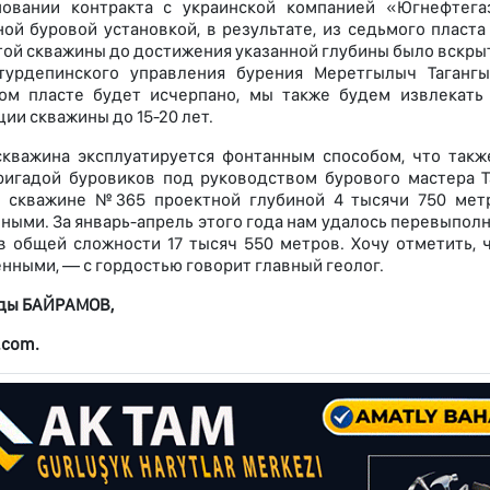
овании контракта с украинской компанией «Югнефтега
ой буровой установкой, в результате, из седьмого пласт
той скважины до достижения указанной глубины было вскрыт
отурдепинского управления бурения Меретгылыч Таганг
том пласте будет исчерпано, мы также будем извлекать
ии скважины до 15-20 лет.
скважина эксплуатируется фонтанным способом, что такж
ригадой буровиков под руководством бурового мастера
а скважине №365 проектной глубиной 4 тысячи 750 метр
ными. За январь-апрель этого года нам удалось перевыпол
в общей сложности 17 тысяч 550 метров. Хочу отметить, 
ными, — с гордостью говорит главный геолог.
ды БАЙРАМОВ,
.com.