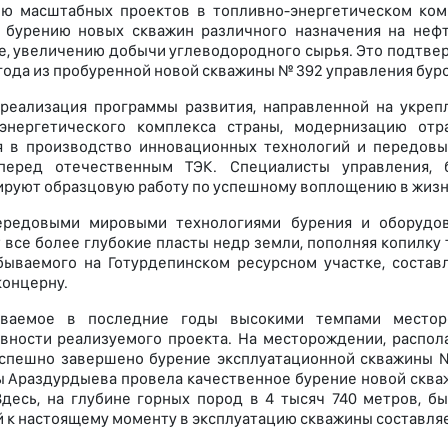
ю масштабных проектов в топливно-энергетическом ком
о бурению новых скважин различного назначения на неф
е, увеличению добычи углеводородного сырья. Это подтве
года из пробуренной новой скважины № 392 управления бур
реализация программы развития, направленной на укреп
-энергетического комплекса страны, модернизацию отр
 в производство инновационных технологий и передовых
перед отечественным ТЭК. Специалисты управления, 
руют образцовую работу по успешному воплощению в жизн
ередовыми мировыми технологиями бурения и оборудов
 все более глубокие пласты недр земли, пополняя копилку
бываемого на Готурдепинском ресурсном участке, состав
концерну.
ываемое в последние годы высокими темпами местор
вности реализуемого проекта. На месторождении, распол
спешно завершено бурение эксплуатационной скважины №
 Араздурдыева провела качественное бурение новой скваж
Здесь, на глубине горных пород в 4 тысяч 740 метров, 
 к настоящему моменту в эксплуатацию скважины составляет