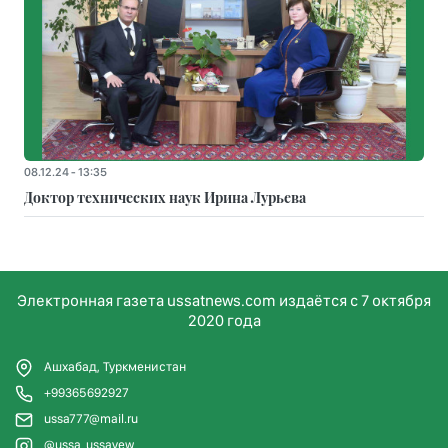
08.12.24 - 13:35
Доктор технических наук Ирина Лурьева
Электронная газета ussatnews.com издаётся с 7 октября
2020 года
Ашхабад, Туркменистан
+99365692927
ussa777@mail.ru
@ussa_ussayew