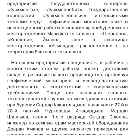
предприятий Государственных концернов
«Туркменгаз», «Туркменнебит», Государственной
корпорации «Туркменгеология» интенсивными
темпами ведут геофизические мониторинговые и
инспекционные работы в скважинах, пробуренных на
месторождениях Марыйского велаята – «Шерепли»,
«Келлели», Йылан», также в скважинах
месторождения «Узынада», расположенного на
территории Балканского велаята.
- На нашем предприятии специалисты и рабочие с
многолетним стажем работы вносят достойный
вклад в развитие нашего производства, организуя
геофизический мониторинг и исследовательскую
деятельность в соответствии с современными
требованиями. Среди них начальник геолого-
технологической группы по исследованию скважин
при бурении Сердар Какагельдыев, начальники 27-й и
28-й партий Нургельды Атадурдыев, Мердан
Шаллыев, геолог 1-ого разряда Сетдар Союнов,
инженер по компьютерам мастерской оборудования
Довран Аманов и другие являются примером для
молодежи, оказывают наставническую поддержку, -