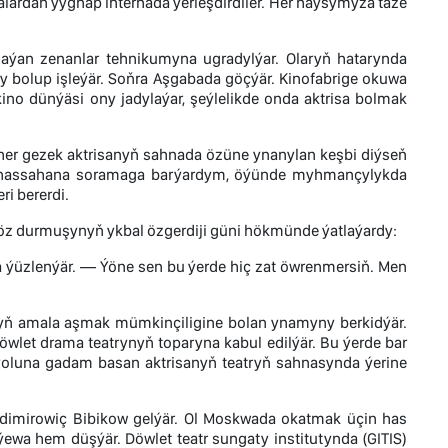
alardan ýygnap internada ýerleşdirdiler. Her haýsymyza täze
laýan zenanlar tehnikumyna ugradylýar. Olaryň hatarynda
 bolup işleýär. Soňra Aşgabada göçýär. Kinofabrige okuwa
kino dünýäsi ony jadylaýar, şeýlelikde onda aktrisa bolmak
 her gezek aktrisanyň sahnada özüne ynanylan keşbi diýseň
ary hassahana soramaga barýardym, öýünde myhmançylykda
i bererdi.
öz durmuşynyň ykbal özgerdiji güni hökmünde ýatlaýardy:
a ýüzlenýär. — Ýöne sen bu ýerde hiç zat öwrenmersiň. Men
nyň amala aşmak mümkinçiligine bolan ynamyny berkidýär.
wlet drama teatrynyň toparyna kabul edilýär. Bu ýerde bar
at ýoluna gadam basan aktrisanyň teatryň sahnasynda ýerine
ladimirowiç Bibikow gelýär. Ol Moskwada okatmak üçin has
ýewa hem düşýär. Döwlet teatr sungaty institutynda (GITIS)