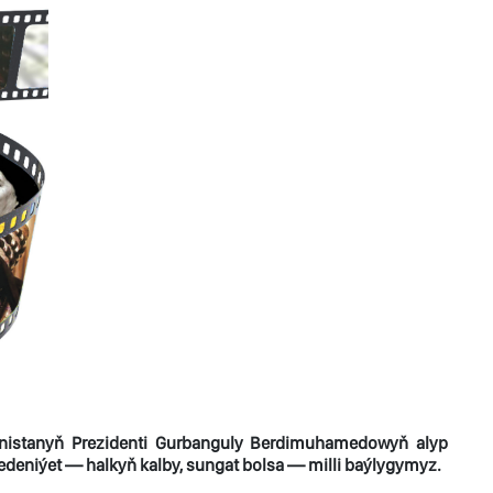
nistanyň Prezidenti Gurbanguly Berdimuhamedowyň alyp
medeniýet — halkyň kalby, sungat bolsa — milli baýlygymyz.