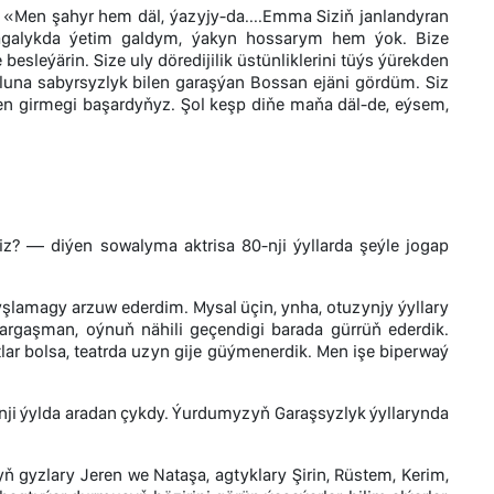
«Men şahyr hem däl, ýazyjy-da....Emma Siziň janlandyran
agalykda ýetim galdym, ýakyn hossarym hem ýok. Bize
leýärin. Size uly döredijilik üstünliklerini tüýs ýürekden
gluna sabyrsyzlyk bilen garaşýan Bossan ejäni gördüm. Siz
n girmegi başardyňyz. Şol keşp diňe maňa däl-de, eýsem,
iz? — diýen sowalyma aktrisa 80-nji ýyllarda şeýle jogap
lamagy arzuw ederdim. Mysal üçin, ynha, otuzynjy ýyllary
argaşman, oýnuň nähili geçendigi barada gürrüň ederdik.
ar bolsa, teatrda uzyn gije güýmenerdik. Men işe biperwaý
ji ýylda aradan çykdy. Ýurdumyzyň Garaşsyzlyk ýyllarynda
 gyzlary Jeren we Nataşa, agtyklary Şirin, Rüstem, Kerim,