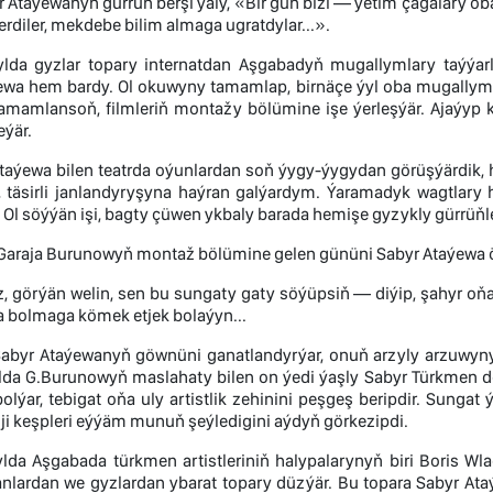
 Ataýewanyň gürrüň berşi ýaly, «Bir gün bizi — ýetim çagalary ob
erdiler, mekdebe bilim almaga ugratdylar...».
ylda gyzlar topary internatdan Aşgabadyň mugallymlary taýýar
ewa hem bardy. Ol okuwyny tamamlap, birnäçe ýyl oba mugallymy
tamamlansoň, filmleriň montažy bölümine işe ýerleşýär. Ajaýyp 
ýär.
Ataýewa bilen teatrda oýunlardan soň ýygy-ýygydan görüşýärdik,
, täsirli janlandyryşyna haýran galýardym. Ýaramadyk wagtl
Ol söýýän işi, bagty çüwen ykbaly barada hemişe gyzykly gürrüňler
r Garaja Burunowyň montaž bölümine gelen gününi Sabyr Ataýewa 
, görýän welin, sen bu sungaty gaty söýüpsiň — diýip, şahyr oň
a bolmaga kömek etjek bolaýyn...
Sabyr Ataýewanyň göwnüni ganatlandyrýar, onuň arzyly arzuwy
ylda G.Burunowyň maslahaty bilen on ýedi ýaşly Sabyr Türkmen dö
olýar, tebigat oňa uly artistlik zehinini peşgeş beripdir. Sung
inji keşpleri eýýäm munuň şeýledigini aýdyň görkezipdi.
ylda Aşgabada türkmen artistleriniň halypalarynyň biri Boris W
anlardan we gyzlardan ybarat topary düzýär. Bu topara Sabyr Ata