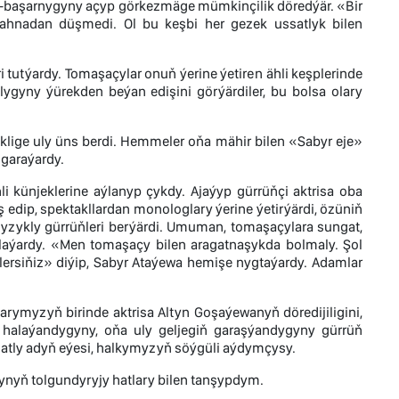
kyp-başarnygyny açyp görkezmäge mümkinçilik döredýär. «Bir
 sahnadan düşmedi. Ol bu keşbi her gezek ussatlyk bilen
tutýardy. Tomaşaçylar onuň ýerine ýetirеn ähli keşplerinde
ygyny ýürekden beýan edişini görýärdiler, bu bolsa olary
eklige uly üns berdi. Hemmeler oňa mähir bilen «Sabyr eje»
 garaýardy.
li künjeklerine aýlanyp çykdy. Ajaýyp gürrüňçi aktrisa oba
 edip, spektakllardan monologlary ýerine ýetirýärdi, özüniň
gyzykly gürrüňleri berýärdi. Umuman, tomaşaçylara sungat,
aýardy. «Men tomaşaçy bilen aragatnaşykda bolmaly. Şol
ersiňiz» diýip, Sabyr Ataýewa hemişe nygtaýardy. Adamlar
ymyzyň birinde aktrisa Altyn Goşaýewanyň döredijiligini,
halaýandygyny, oňa uly geljegiň garaşýandygyny gürrüň
matly adyň eýesi, halkymyzyň söýgüli aýdymçysy.
nyň tolgundyryjy hatlary bilen tanşypdym.