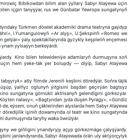
rowiç Bibikowdan bilim alan ýyllary Sabyr Ataýewa üçin
bilen içgin tanyşýar, rus we Günbatar Ýewropa sungatynyň
adyndaky Türkmen döwlet akademiki drama teatryna gaýdyp
ähri», I.Ýumangulowyň «Ar alyş», U.Şekspiriň «Romeo we
gelýär» ýaly spektakllarynda gyzykly keşpleriň ençemesi
n ynam ýylsaýyn berkeýärdi.
ýardy. Kino bilen telewideniýe adamlaryň durmuşyna soň
k üçin hem ýeke-täk ýer bolupdy — diýip, Sabyr Ataýewa
tabşyryk» atly filmde Jereniň keşbini döredýär. Soňra täjik
üşüp, ýalňyz oglunyň ýitgisini başdan geçirýän bagtsyz
 kino sungatyna görnükli aktrisanyň gelendigini görkezýär.
«Köýten nalasy», «Bagtyndan jyda düşen Pyragy», «Gündiz
l-de, eýsem, onuň çäklerinden alyslarda hem Sabyr Ataýewa
ar döredijilik işiniň dowamynda ol teatr we kino sungatynda
eni durmuşynda taryhy waka öwrülýär.
lygyny we giňligini ynandyryjy açyp görkezmäge çalyşýardy.
şbini janlandyranda, Sabyr Ataýewada örän uly aktýorçylyk