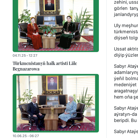
zehini, uss
görlen tan
janlandyryp
Uly meşhurl
türkmenist
diýseň tol
Ussat aktri
diýip ýüzle
04.11.25 - 12:27
Türkmenistanyň halk artisti Läle
Sabyr Ataýe
Begnazarowa
adamlarynyň
ýeňil bolm
medeniýet 
aragatnaşy
hem oňa şeý
Sabyr Ataý
aýratyn-da
beripdi. Bu
Sabyr Ataý
10.06.25 - 06:27