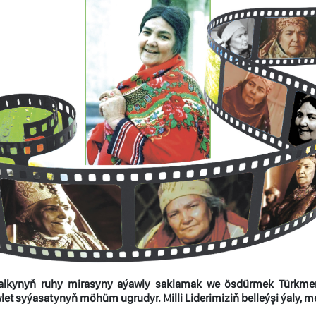
alkynyň ruhy mirasyny aýawly saklamak we ösdürmek Türkme
et syýasatynyň möhüm ugrudyr. Milli Liderimiziň belleýşi ýaly, 