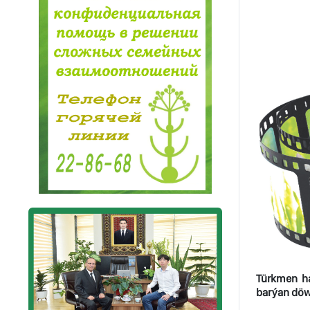
Türkmen h
barýan döwl