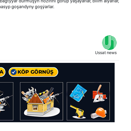
gtyýar durmuşyň hözirini görüp ýaşaýarlar, bilim alýarlar,
nasyp goşandyny goşýarlar.
Ussat news