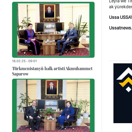
Leýla we Ti
ak ýürekde
Ussa USSA
Ussatnews.
18.02.25 - 09:01
Türkmenistanyň halk artisti Akmuhammet
Saparow