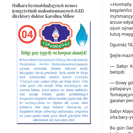
«Hormatly 
Halkara hyzmatdaşlygynyň nemes
keşpleriň
jemgyýetiniň maksatnamasynyň (GIZ)
direktory doktor Karolina Milow
myhmançylyg
arzuw edýä
oýun oýnam
tutuş maşga
Ogulnäz T
Şeýle mazm
— Sabyr At
beripdi:
— Gowy gör
ýatlaýaryn
Tomaşaçyny
garalan ýer
Sabyr Ataý
oňa bary-ýo
Bu gün Gar