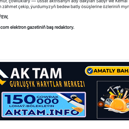
mur, çowluklary — ussat aktrisanyň ady dakylan Sabyr we Kemal ba
n zähmet çekip, ýurdumyzyň bedew batly ösüşlerine özleriniň my
ÝEW,
com elektron gazetiniň baş redaktory.