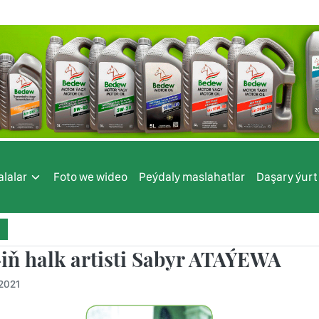
lalar
Foto we wideo
Peýdaly maslahatlar
Daşary ýurt
iň halk artisti Sabyr ATAÝEWA
.2021