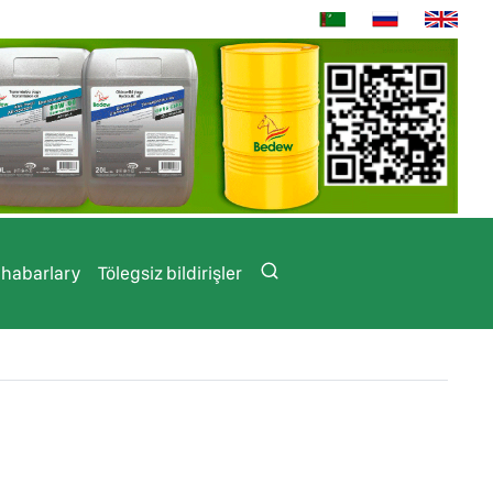
 habarlary
Tölegsiz bildirişler