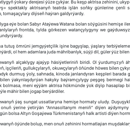
atlygyň ýokary derejesi ýüze çykýar. Bu keşp aktrisa zehinini, u
yş» spektakly aktrisanyň teatrda işlän soňky günlerine çenli
, tomaşaçylary diýseň haýran galdyrýardy.
yga eýe bolan Sabyr Ataýewa Watana bolan söýgüsini hemişe ileri 
anlylaryň frontda, tylda görkezen watançylygyny we gaýduwsyzl
gundyrýardy.
sa tutuş ömrüni jemgyýetçilik işine bagyşlap, ýaşlary terbiýelem
nýärdi, ol hem adamlara juda mähribanlyk, süýji dil, güler ýüz bilen
wanyň alçaklygy ajaýyp häsiýetleriniň biridi. Ol ýurdumyzyň äh
, işçileriň, gullukçylaryň, okuwçylaryň öňünde höwes bilen çykyş
adyk durmuş ýoly, sahnada, kinoda janlandyran keşpleri barada 
bilen ýakynlaşdyrýan hakyky baýramçylygy peşgeş bermegi hal
k bolmasa, meni eýýäm aktrisa hökmünde ýok diýip hasaplap bil
le mähir bilen jogap berýärdiler.
ewanyň ýaş sungat ussatlaryna hemişe hormaty uludy. Duşuşyklar
 onuň ýerine ýetirýän “Annasoltanym meniň” diýen aýdymyny 
 gün bolsa Altyn Goşaýewa Türkmenistanyň halk artisti diýen hor
ewanyň öýünde bolup, men onuň zehinini hormatlaýan muşdaklary