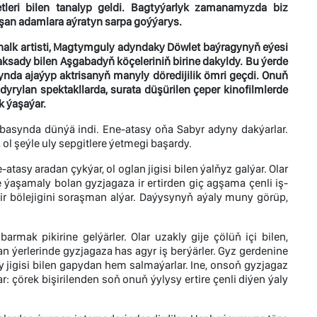
leri bilen tanalyp geldi. Bagtyýarlyk zamanamyzda biz
an adamlara aýratyn sarpa goýýarys.
halk artisti, Magtymguly adyndaky Döwlet baýragynyň eýesi
ady bilen Aşgabadyň köçeleriniň birine dakyldy. Bu ýerde
nda ajaýyp aktrisanyň manyly döredijilik ömri geçdi. Onuň
ylan spektakllarda, surata düşürilen çeper kinofilmlerde
k ýaşaýar.
basynda dünýä indi. Ene-atasy oňa Sabyr adyny dakýarlar.
ol şeýle uly sepgitlere ýetmegi başardy.
sy aradan çykýar, ol oglan jigisi bilen ýalňyz galýar. Olar
 ýaşamaly bolan gyzjagaza ir ertirden giç agşama çenli iş-
bir bölejigini soraşman alýar. Daýysynyň aýaly muny görüp,
ak pikirine gelýärler. Olar uzakly gije çölüň içi bilen,
 ýerlerinde gyzjagaza has agyr iş berýärler. Gyz gerdenine
igisi bilen gapydan hem salmaýarlar. Ine, onsoň gyzjagaz
ar: çörek bişirilenden soň onuň ýylysy ertire çenli diýen ýaly