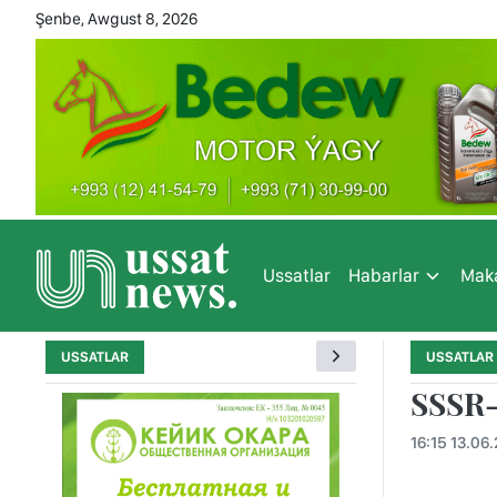
Şenbe, Awgust 8, 2026
Ussatlar
Habarlar
Maka
USSATLAR
USSATLAR
SSSR-
16:15 13.06