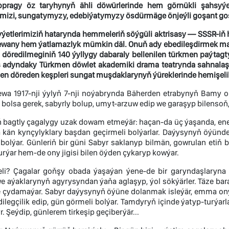
pragy öz taryhynyň ähli döwürlerinde hem görnükli şahsyýet
mizi, sungatymyzy, edebiýatymyzy ösdürmäge önjeýli goşant goş
yýetlerimiziň hatarynda hemmeleriň söýgüli aktrisasy — SSSR-iň 
ewany hem ýatlamazlyk mümkin däl. Onuň ady ebedileşdirmek maks
döredilmeginiň 140 ýyllygy dabaraly bellenilen türkmen paýtagty
 adyndaky Türkmen döwlet akademiki drama teatrynda sahnalaşdyr
len döreden keşpleri sungat muşdaklarynyň ýüreklerinde hemişeli
ewa 1917-nji ýylyň 7-nji noýabrynda Bäherden etrabynyň Bamy o
bolsa gerek, sabyrly bolup, umyt-arzuw edip we garaşyp bilensoň, 
bagtly çagalygy uzak dowam etmeýär: haçan-da üç ýaşanda, ene-ata
a kän kynçylyklary başdan geçirmeli bolýarlar. Daýysynyň öýünde
 bolýar. Günleriň bir güni Sabyr saklanyp bilmän, gowrulan etiň 
rýar hem-de ony jigisi bilen öýden çykaryp kowýar.
i? Çagalar goňşy obada ýaşaýan ýene-de bir garyndaşlaryna barm
 aýaklarynyň agyrysyndan ýaňa aglaşyp, ýol sökýärler. Täze baran
 çydamaýar. Sabyr daýysynyň öýüne dolanmak isleýär, emma ony j
n dilegçilik edip, gün görmeli bolýar. Tamdyryň içinde ýatyp-turýarl
. Şeýdip, günlerem tirkeşip geçiberýär...