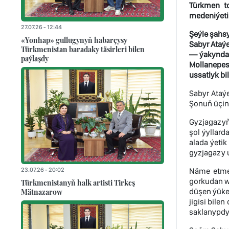
Türkmen to
medeniýeti
27.07.26 - 12:44
Şeýle şahs
«Yonhap» gullugynyň habarçysy
Sabyr Ataý
Türkmenistan baradaky täsirleri bilen
— ýakynda 
paýlaşdy
Mollanepes
ussatlyk bi
Sabyr Ataý
Şonuň üçin 
Gyzjagazyň 
şol ýyllard
alada ýetik
gyzjagazy u
23.07.26 - 20:02
Näme etmel
gorkudan we
Türkmenistanyň halk artisti Tirkeş
Mätnazarow
düşen ýüke
jigisi bile
saklanypdyr