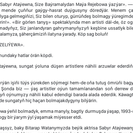
Sabyr Ataýewna, Size Baýramalydan Maýa Rejebowa ýazýar». — 
iz mende çuňňur gaýgy-hasrat duýgusyny döredýär. Menem ç
a gelmegiňizi, Siz bilen oturyp, gürrüňdeş bolmagy ýüregimde bes
rin!». «Bir görlen tanyş» spektaklynda men artisti däl-de, öz o
adyňyz, Siz janlandyran gahrymanyňyzyň keşbine ussatlyk bile
lamyza, şäherçämiziň ilatyna ýarady. Köp sag boluň!
ÄZELIÝEWA».
undaky hatlar örän köpdi.
aýewna, sungat ýoluna düşen artistlere nähili arzuwlar ederdiň
ýän işiňi tüýs ýürekden söýmegi hem-de oňa tutuş ömrüňi bagyş
. Şonda biz — ýaş artistler oýun tamamlanandan soň derrew d
ň oýnumyzy nähili kabul edendigi barada alada ederdik. Käwagtl
de sungatyň hiç haçan bolmajakdygyny bilýärin.
ewa ýeňil bolmadyk, emma manyly, bagtly durmuşda ýaşap, 1993-n
gy bir ýarym ýyl ýaşamak miýesser etdi.
aşsyz, baky Bitarap Watanymyzda beýik aktrisa Sabyr Ataýewanyň