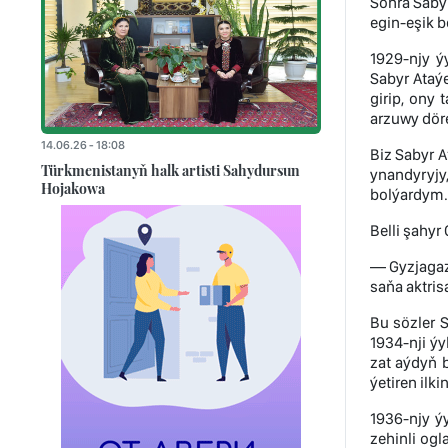
Soňra Sabyr
egin-eşik b
1929-njy ý
Sabyr Ataý
girip, ony 
arzuwy döre
14.06.26 - 18:08
Biz Sabyr 
Türkmenistanyň halk artisti Sahydursun
ynandyryjy
Hojakowa
bolýardym. 
Belli şahy
— Gyzjagaz
saňa aktris
Bu sözler 
1934-nji ý
zat aýdyň b
ýetiren ilk
1936-njy ý
zehinli ogl