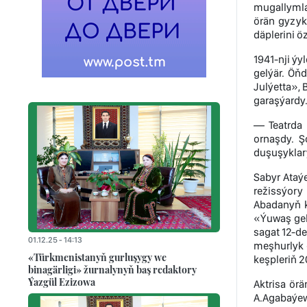
mugallymla
örän gyzyk
däplerini öz
1941-nji ý
gelýär. Öň
Julýetta»,
garaşýardy.
— Teatrda 
ornaşdy. Ş
duşuşyklar
Sabyr Ataýe
režissýory
Abadanyň ke
«Ýuwaş gel
sagat 12-d
01.12.25 - 14:13
meşhurlyk g
«Türkmenistanyň gurluşygy we
keşpleriň 
binagärligi» žurnalynyň baş redaktory
Ýazgül Ezizowa
Aktrisa örä
A.Agabaýew