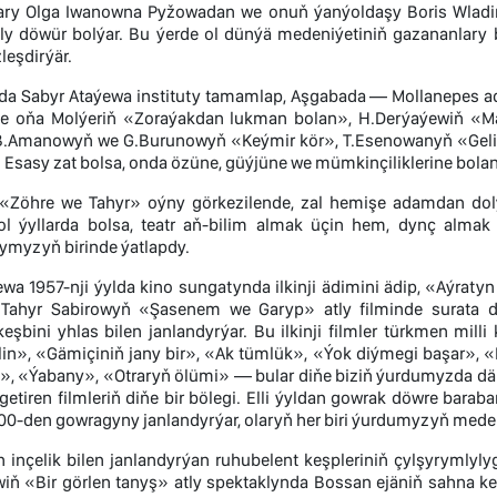
ry Olga Iwanowna Pyžowadan we onuň ýanýoldaşy Boris Wladimi
ly döwür bolýar. Bu ýerde ol dünýä medeniýetiniň gazananlary 
leşdirýär.
ylda Sabyr Ataýewa instituty tamamlap, Aşgabada — Mollanepes 
de oňa Molýeriň «Zoraýakdan lukman bolan», H.Derýaýewiň «M
 B.Amanowyň we G.Burunowyň «Keýmir kör», T.Esenowanyň «Gelin 
 Esasy zat bolsa, onda özüne, güýjüne we mümkinçiliklerine bola
«Zöhre we Tahyr» oýny görkezilende, zal hemişe adamdan dol
ol ýyllarda bolsa, teatr aň-bilim almak üçin hem, dynç alma
ymyzyň birinde ýatlapdy.
wa 1957-nji ýylda kino sungatynda ilkinji ädimini ädip, «Aýratyn 
 Tahyr Sabirowyň «Şasenem we Garyp» atly filminde surata d
şbini yhlas bilen janlandyrýar. Bu ilkinji filmler türkmen milli
in», «Gämiçiniň jany bir», «Ak tümlük», «Ýok diýmegi başar», 
e», «Ýabany», «Otraryň ölümi» — bular diňe biziň ýurdumyzda dä
etiren filmleriň diňe bir bölegi. Elli ýyldan gowrak döwre barab
200-den gowragyny janlandyrýar, olaryň her biri ýurdumyzyň med
n inçelik bilen janlandyrýan ruhubelent keşpleriniň çylşyrymly
iň «Bir görlen tanyş» atly spektaklynda Bossan ejäniň sahna ke