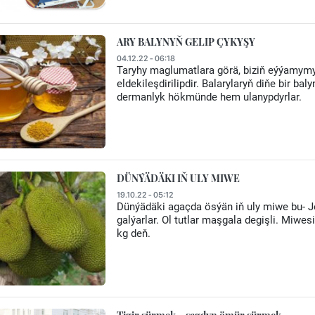
ARY BALYNYŇ GELIP ÇYKYŞY
04.12.22 - 06:18
Taryhy maglumatlara görä, biziň eýýamymyz
eldekileşdirilipdir. Balarylaryň diňe bir 
dermanlyk hökmünde hem ulanypdyrlar.
DÜNÝÄDÄKI IŇ ULY MIWE
19.10.22 - 05:12
Dünýädäki agaçda ösýän iň uly miwe bu- Je
galýarlar. Ol tutlar maşgala degişli. Miwe
kg deň.