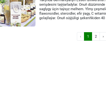
Ýakynda Germaniýanyň Essen uniwersitet
serişdesini taýýarladylar. Onuň düzüminde
saglygy üçin taýsyz melhem. Ylmy çeşmele
flawonoidler, steroidler, efir ýagy, C wita
golaýlaýar. Onuň süýjüligi şekeriňkiden 40
‹
1
2
›