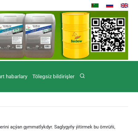
rt habarlary
Tölegsiz bildirişler
erini açýan gymmatlykdyr. Saglygyňy ýitirmek bu ömrüňi,