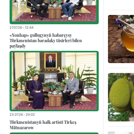
27.07.26 - 12:44
«Yonhap» gullugynyň habarçysy
Türkmenistan baradaky täsirleri bilen
paýlaşdy
23.07.26 - 20:02
Türkmenistanyň halk artisti Tirkeş
Mätnazarow