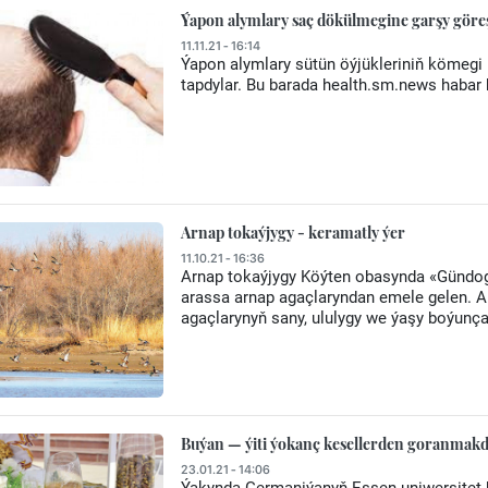
Ýapon alymlary saç dökülmegine garşy göre
11.11.21 - 16:14
Ýapon alymlary sütün öýjükleriniň kömegi
tapdylar. Bu barada health.sm.news habar 
Arnap tokaýjygy - keramatly ýer
11.10.21 - 16:36
Arnap tokaýjygy Köýten obasynda «Gündoga
arassa arnap agaçlaryndan emele gelen. Ar
agaçlarynyň sany, ululygy we ýaşy boýunça
Buýan — ýiti ýokanç kesellerden goranmakda 
23.01.21 - 14:06