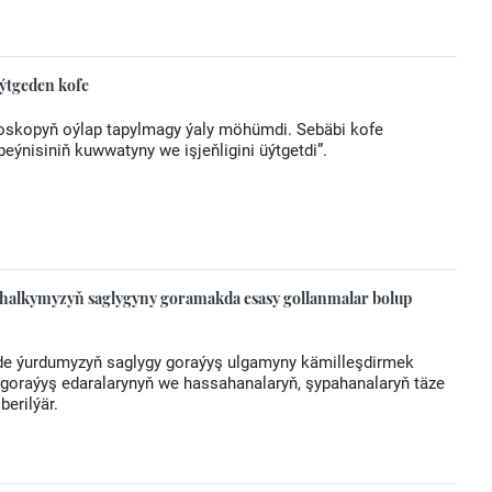
üýtgeden kofe
roskopyň oýlap tapylmagy ýaly möhümdi. Sebäbi kofe
ýnisiniň kuwwatyny we işjeňligini üýtgetdi”.
halkymyzyň saglygyny goramakda esasy gollanmalar bolup
nde ýurdumyzyň saglygy goraýyş ulgamyny kämilleşdirmek
gy goraýyş edaralarynyň we hassahanalaryň, şypahanalaryň täze
erilýär.