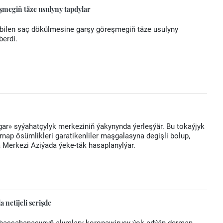
şmegiň täze usulyny tapdylar
 bilen saç dökülmesine garşy göreşmegiň täze usulyny
berdi.
r» syýahatçylyk merkeziniň ýakynynda ýerleşýär. Bu tokaýjyk
nap ösümlikleri garatikenliler maşgalasyna degişli bolup,
 Merkezi Aziýada ýeke-täk hasaplanylýar.
netijeli serişde