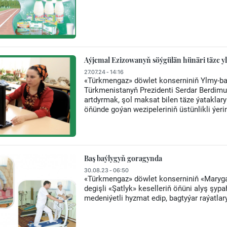
Aýjemal Ezizowanyň söýgülän hünäri täze y
27.07.24 - 14:16
«Türkmengaz» döwlet konserniniň Ylmy-barl
Türkmenistanyň Prezidenti Serdar Berdim
artdyrmak, şol maksat bilen täze ýatakla
öňünde goýan wezipeleriniň üstünlikli ýeri
Baş baýlygyň goragynda
30.08.23 - 06:50
«Türkmengaz» döwlet konserniniň «Maryga
degişli «Şatlyk» keselleriň öňüni alyş şyp
medeniýetli hyzmat edip, bagtyýar raýatl