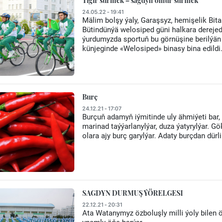
Tigir sürmek – sagdyn ömür sürmek
24.05.22 - 19:41
Mälim bolşy ýaly, Garaşsyz, hemişelik Bit
Bütindünýä welosiped güni halkara derejede
ýurdumyzda sportuň bu görnüşine berilýä
künjeginde «Welosiped» binasy bina edildi
Burç
24.12.21 - 17:07
Burçuň adamyň iýmitinde uly ähmiýeti bar, 
marinad taýýarlanylýar, duza ýatyrylýar. 
olara ajy burç garylýar. Adaty burçdan dürl
SAGDYN DURMUŞ ÝÖRELGESI
22.12.21 - 20:31
Ata Watanymyz özboluşly milli ýoly bilen ö