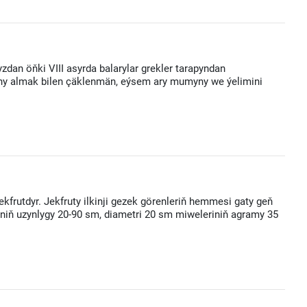
dan öňki VIII asyrda balarylar grekler tarapyndan
balyny almak bilen çäklenmän, eýsem ary mumyny we ýelimini
kfrutdyr. Jekfruty ilkinji gezek görenleriň hemmesi gaty geň
siniň uzynlygy 20-90 sm, diametri 20 sm miweleriniň agramy 35