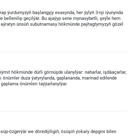
arap ýurdumyzyň başlangyjy esasynda, her ýylyň 3-nji iýunynda
 bellenilip geçilýär. Bu ajaýyp sene mynasybetli, şeýle hem
n aýratyn ünsüň subutnamasy hökmünde paýtagtymyzyň gözel
.
iýmit hökmünde dürli görnüşde ulanylýar: naharlar, işdäaçarlar,
Gök önümler duza ýatyrylanda, gaplananda, marinad edilende
i gaplama önümleri taýýarlanylýar.
süp-özgerýär we döredijiligiň, ösüşiň ýokary depgini bilen