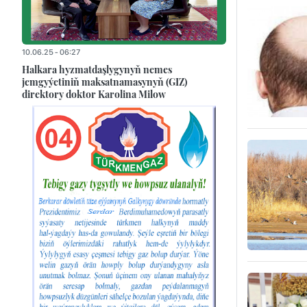
10.06.25 - 06:27
Halkara hyzmatdaşlygynyň nemes
jemgyýetiniň maksatnamasynyň (GIZ)
direktory doktor Karolina Milow