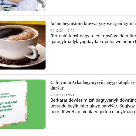
Adam beýnisiniň kuwwatyny we işjeňligini 
04.12.21 - 17:22
“Kofeniň tapylmagy teleskopyň ýa-da mik
garaşylmadyk ýagdaýda köpeldi we adam be
Gahryman Arkadagymyzyň ajaýyp kitaplary 
durýar
25.11.21 - 17:53
Berkarar döwletimiziň bagtyýarlyk döwrü
ugrunda beýik işler alnyp barylýar. Sagly
hem döwrebap binalary gurlup ulanylmaga b