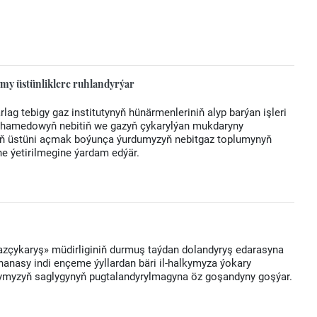
lmy üstünliklere ruhlandyrýar
ag tebigy gaz institutynyň hünärmenleriniň alyp barýan işleri
uhamedowyň nebitiň we gazyň çykarylýan mukdaryny
ryň üstüni açmak boýunça ýurdumyzyň nebitgaz toplumynyň
ne ýetirilmegine ýardam edýär.
zçykaryş» müdirliginiň durmuş taýdan dolandyryş edarasyna
ahanasy indi ençeme ýyllardan bäri il-halkymyza ýokary
arymyzyň saglygynyň pugtalandyrylmagyna öz goşandyny goşýar.