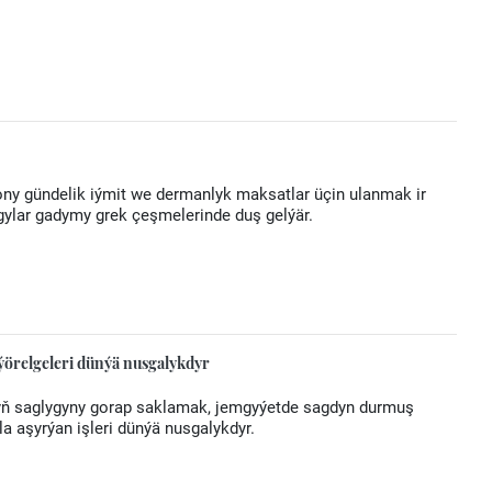
ony gündelik iýmit we dermanlyk maksatlar üçin ulanmak ir
azgylar gadymy grek çeşmelerinde duş gelýär.
örelgeleri dünýä nusgalykdyr
tyň saglygyny gorap saklamak, jemgyýetde sagdyn durmuş
a aşyrýan işleri dünýä nusgalykdyr.