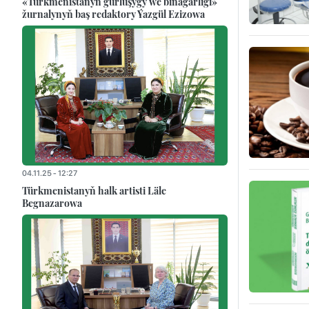
«Türkmenistanyň gurluşygy we binagärligi»
žurnalynyň baş redaktory Ýazgül Ezizowa
04.11.25 - 12:27
Türkmenistanyň halk artisti Läle
Begnazarowa