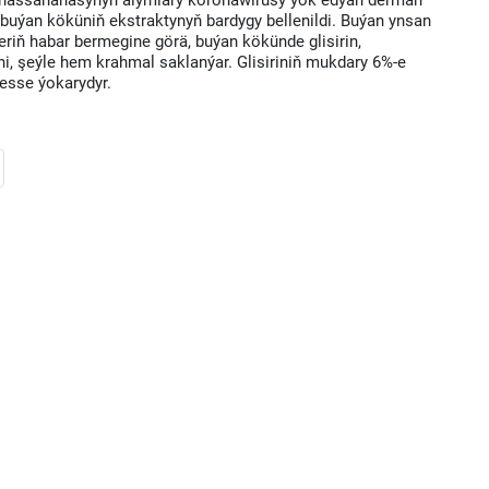
 hassahanasynyň alymlary koronawirusy ýok edýän derman
 buýan köküniň ekstraktynyň bardygy bellenildi. Buýan ynsan
riň habar bermegine görä, buýan kökünde glisirin,
mini, şeýle hem krahmal saklanýar. Glisiriniň mukdary 6%-e
 esse ýokarydyr.