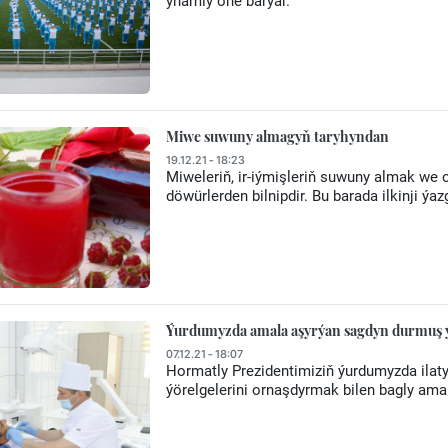
ynamly öňe barýar.
Miwe suwuny almagyň taryhyndan
19.12.21 - 18:23
Miweleriň, ir-iýmişleriň suwuny almak we 
döwürlerden bilnipdir. Bu barada ilkinji ý
Ýurdumyzda amala aşyrýan sagdyn durmuş ý
07.12.21 - 18:07
Hormatly Prezidentimiziň ýurdumyzda ila
ýörelgelerini ornaşdyrmak bilen bagly amal