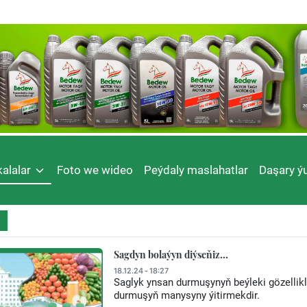
alalar
Foto we wideo
Peýdaly maslahatlar
Daşary ýu
Sagdyn bolaýyn diýseňiz...
18.12.24 - 18:27
Saglyk ynsan durmuşynyň beýleki gözellikl
durmuşyň manysyny ýitirmekdir.