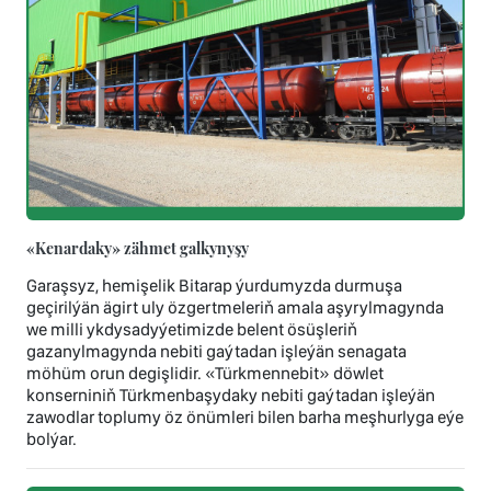
«Kenardaky» zähmet galkynyşy
Garaşsyz, hemişelik Bitarap ýurdumyzda durmuşa
geçirilýän ägirt uly özgertmeleriň amala aşyrylmagynda
we milli ykdysadyýetimizde belent ösüşleriň
gazanylmagynda nebiti gaýtadan işleýän senagata
möhüm orun degişlidir. «Türkmennebit» döwlet
konserniniň Türkmenbaşydaky nebiti gaýtadan işleýän
zawodlar toplumy öz önümleri bilen barha meşhurlyga eýe
bolýar.