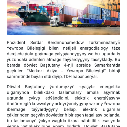
Prezident Serdar Berdimuhamedow Türkmenistanyň
Ýewropa Bileleşigi bilen netijeli energodialogy täze
derejede ýola goýmaga çalyşýandygyny we bu ugurda iş
ýüzündäki ädimleri ätmäge taýýardygyny tassyklady. Bu
barada döwlet Baştutany 4-nji aprelde Samarkantda
geçirilen “Merkezi Aziýa – Ýewropa Bileleşigi” birinji
sammitinde beýan etdi diýip, TDH habar berýär.
Döwlet Baştutany ýurdumyzyň «ýaşyl» energetika
ulgamynda bilelikdäki taslamalary amala aşyrmak
ugrunda çykyş edýändigini, elektrik energiýasyny
öndürmegiň kuwwatyny artdyrýandygyny we ony Ýewropa
ibermäge taýýardygyny belläp, elektrik ulgamlar
çäklerinden geçýän döwletleriň birleşen tagallasy bolanda,
bu taslamanyň ýakyn wagtda özara bähbitlilik esasynda
ýerine ýetiriljekdigine ynam bildirdi. Döwlet Baştutany