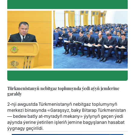
Türkmenistanyň nebitgaz toplumynda ýedi aýyň jemlerine
garaldy
2-nji awgustda Türkmenistanyň nebitgaz toplumynyň
merkezi binasynda «Garaşsyz, baky Bitarap Türkmenistan
— bedew batly at-myradyň mekany» ýylynyň geçen ýedi
aýynda ýerine ýetirilen işleriň jemine bagyşlanan hasabat
ýygnagy geçirildi.