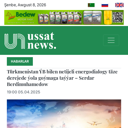
Şenbe, Awgust 8, 2026
HABARLAR
Türkmenistan ÝB bilen netijeli energodialogy täze
derejede ýola goýmaga taýýar – Serdar
Berdimuhamedow
19:00 05.04.2025