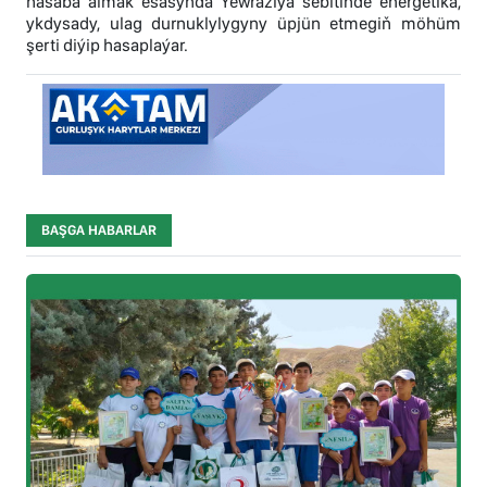
hasaba almak esasynda Ýewraziýa sebitinde energetika,
ykdysady, ulag durnuklylygyny üpjün etmegiň möhüm
şerti diýip hasaplaýar.
BAŞGA HABARLAR