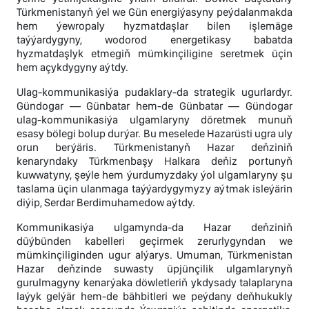
Türkmenistanyň ýel we Gün energiýasyny peýdalanmakda
hem ýewropaly hyzmatdaşlar bilen işlemäge
taýýardygyny, wodorod energetikasy babatda
hyzmatdaşlyk etmegiň mümkinçiligine seretmek üçin
hem açykdygyny aýtdy.
Ulag-kommunikasiýa pudaklary-da strategik ugurlardyr.
Gündogar — Günbatar hem-de Günbatar — Gündogar
ulag-kommunikasiýa ulgamlaryny döretmek munuň
esasy bölegi bolup durýar. Bu meselede Hazarüsti ugra uly
orun berýäris. Türkmenistanyň Hazar deňziniň
kenaryndaky Türkmenbaşy Halkara deňiz portunyň
kuwwatyny, şeýle hem ýurdumyzdaky ýol ulgamlaryny şu
taslama üçin ulanmaga taýýardygymyzy aýtmak isleýärin
diýip, Serdar Berdimuhamedow aýtdy.
Kommunikasiýa ulgamynda-da Hazar deňziniň
düýbünden kabelleri geçirmek zerurlygyndan we
mümkinçiliginden ugur alýarys. Umuman, Türkmenistan
Hazar deňzinde suwasty üpjünçilik ulgamlarynyň
gurulmagyny kenarýaka döwletleriň ykdysady talaplaryna
laýyk gelýär hem-de bähbitleri we peýdany deňhukukly