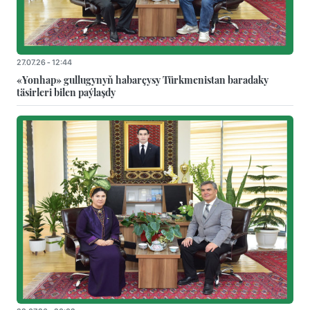
27.07.26 - 12:44
«Yonhap» gullugynyň habarçysy Türkmenistan baradaky
täsirleri bilen paýlaşdy