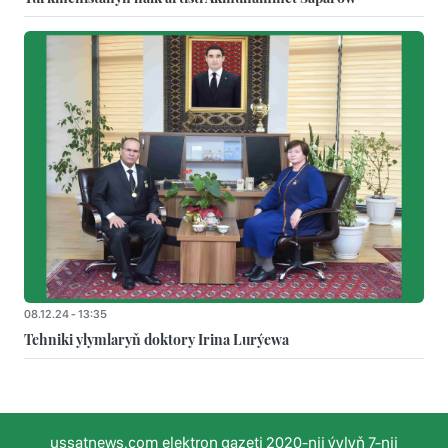
08.12.24 - 13:35
Tehniki ylymlaryň doktory Irina Lurýewa
ussatnews.com elektron gazeti 2020-nji ýylyň 7-nji