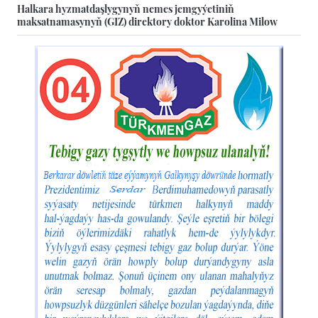
Halkara hyzmatdaşlygynyň nemes jemgyýetiniň
maksatnamasynyň (GIZ) direktory doktor Karolina Milow