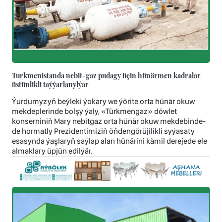
Turkmenistanda nebit-gaz pudagy üçin hünärmen kadralar
üstünlikli taýýarlanylýar
Ýurdumyzyň beýleki ýokary we ýörite orta hünär okuw
mekdeplerinde bolşy ýaly, «Türkmengaz» döwlet
konserniniň Mary nebitgaz orta hünär okuw mekdebinde-
de hormatly Prezidentimiziň öňdengörüjilikli syýasaty
esasynda ýaşlaryň saýlap alan hünärini kämil derejede ele
almaklary üpjün edilýär.