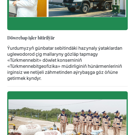
Döwrebap işler bitirilýär
Ýurdumyzyň günbatar sebitindäki hazynaly ýataklardan
uglewodorod çig mallaryny gözläp tapmagy
«Türkmennebit» döwlet konserniniň
«Türkmennebitgeofizika» müdirliginiň hünärmenleriniň
irginsiz we netijeli zähmetinden aýrybaşga göz öňüne
getirmek kyndyr.