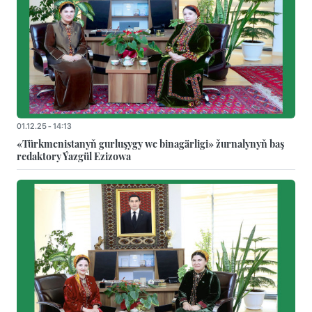
01.12.25 - 14:13
«Türkmenistanyň gurluşygy we binagärligi» žurnalynyň baş
redaktory Ýazgül Ezizowa