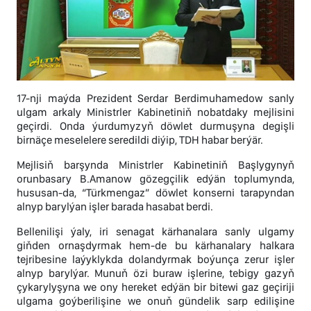
17-nji maýda Prezident Serdar Berdimuhamedow sanly
ulgam arkaly Ministrler Kabinetiniň nobatdaky mejlisini
geçirdi. Onda ýurdumyzyň döwlet durmuşyna degişli
birnäçe meselelere seredildi diýip, TDH habar berýär.
Mejlisiň barşynda Ministrler Kabinetiniň Başlygynyň
orunbasary B.Amanow gözegçilik edýän toplumynda,
hususan-da, “Türkmengaz” döwlet konserni tarapyndan
alnyp barylýan işler barada hasabat berdi.
Bellenilişi ýaly, iri senagat kärhanalara sanly ulgamy
giňden ornaşdyrmak hem-de bu kärhanalary halkara
tejribesine laýyklykda dolandyrmak boýunça zerur işler
alnyp barylýar. Munuň özi buraw işlerine, tebigy gazyň
çykarylyşyna we ony hereket edýän bir bitewi gaz geçiriji
ulgama goýberilişine we onuň gündelik sarp edilişine