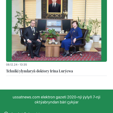
08.12.24 - 13:35
Tehniki ylymlaryň doktory Irina Lurýewa
ussatnews.com elektron gazeti 2020-nji ýylyň 7-nji
oktýabryndan bäri çykýar