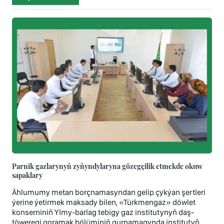
Parnik gazlarynyň zyňyndylaryna gözegçilik etmekde okuw
sapaklary
Ählumumy metan borçnamasyndan gelip çykýan şertleri
ýerine ýetirmek maksady bilen, «Türkmengaz» döwlet
konserniniň Ylmy-barlag tebigy gaz institutynyň daş-
töweregi goramak bölüminiň gurnamagynda institutyň