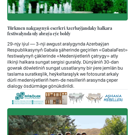
Türkmen nakgaşynyň eserleri Azerbaýjandaky halkara
festiwalynda uly abraýa eýe boldy
29-njy iýul — 3-nji awgust aralygynda Azerbaýjan
Respublikasynyň Gabala şäherinde geçirilen «GabalaFest»
festiwalynyň çäklerinde «Medeniýetleriň çatrygy» atly
ilkinji halkara sungat sergisi guraldy. Dünýäniň 30-dan
gowrak döwletiniň sungat ussatlaryny bir ýere jemlän bu
taslama suratkeşlik, heýkeltaraşlyk we fotosurat arkaly
dürli medeniýetleriň hem-de nesilleriň arasynda çeper
dialogy ösdürmäge gönükdirildi.