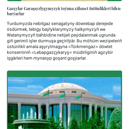
Gazçylar Garaşsyzlygymyzyň toýuna zähmet üstünlikleri bilen
barýarlar
Ýurdumyzda nebitgaz senagatyny döwrebap derejede
ösdürmek, tebigy baýlyklarymyzy halkymyzyň we
Watanymyzyň bähbidine netijeli peýdalanmak ugrunda
giň gerimli işler durmuşa geçirilýär. Bu möhüm wezipeleriň
üstünlikli amala aşyrylmagyna «Türkmengaz» döwlet
konserniniň «Lebapgazçykaryş» müdirliginiň agzybir
işgärleri hem mynasyp goşant goşýarlar.