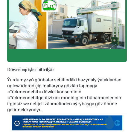
Döwrebap işler bitirilýär
Ýurdumyzyň günbatar sebitindäki hazynaly ýataklardan
uglewodorod çig mallaryny gözläp tapmagy
«Türkmennebit» döwlet konserniniň
«Türkmennebitgeofizika» müdirliginiň hünärmenleriniň
irginsiz we netijeli zähmetinden aýrybaşga göz öňüne
getirmek kyndyr.