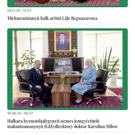
04.11.25 - 12:27
Türkmenistanyň halk artisti Läle Begnazarowa
10.06.25 - 06:27
Halkara hyzmatdaşlygynyň nemes jemgyýetiniň
maksatnamasynyň (GIZ) direktory doktor Karolina Milow