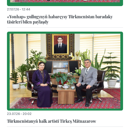
27.07.26 - 12:44
«Yonhap» gullugynyň habarçysy Türkmenistan baradaky
täsirleri bilen paýlaşdy
23.07.26 - 20:02
Türkmenistanyň halk artisti Tirkeş Mätnazarow