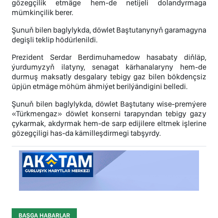
gözegçilik etmäge hem-de netijeli dolandyrmaga
mümkinçilik berer.
Şunuň bilen baglylykda, döwlet Baştutanynyň garamagyna
degişli teklip hödürlenildi.
Prezident Serdar Berdimuhamedow hasabaty diňläp,
ýurdumyzyň ilatyny, senagat kärhanalaryny hem-de
durmuş maksatly desgalary tebigy gaz bilen bökdençsiz
üpjün etmäge möhüm ähmiýet berilýändigini belledi.
Şunuň bilen baglylykda, döwlet Baştutany wise-premýere
«Türkmengaz» döwlet konserni tarapyndan tebigy gazy
çykarmak, akdyrmak hem-de sarp edijilere eltmek işlerine
gözegçiligi has-da kämilleşdirmegi tabşyrdy.
BAŞGA HABARLAR