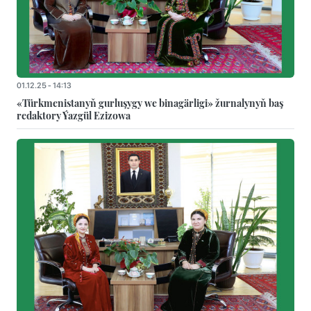
01.12.25 - 14:13
«Türkmenistanyň gurluşygy we binagärligi» žurnalynyň baş
redaktory Ýazgül Ezizowa