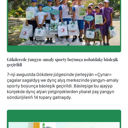
Gökderede ýangyn-amaly sporty boýunça nobatdaky bäsleşik
geçirildi
7-nji awgustda Gökdere jülgesinde ýerleşýän «Çynar»
çagalar sagaldyş we dynç alyş merkezinde ýangyn-amaly
sporty boýunça bäsleşik geçirildi. Bäsleşige bu ajaýyp
künjekde dynç alýan ýetginjeklerden ybarat ýaş ýangyn
söndürijileriň 14 topary gatnaşdy.