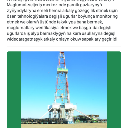
Maglumat-seljeriş merkezinde parnik gazlarynyň
zyňyndylaryna emeli hemra arkaly gözegçilik etmek üçin
ösen tehnologiýalara degişli ugurlar boýunça monitoring
etmek we olaryň üstünde takyklyga baha bermek,
maglumatlary werifikasiýa etmek we başga-da degişli
ugurlarda iş alyp barmaklygyň halkara usullaryna degişli
wideoaragatnaşyk arkaly onlaýn okuw sapaklary geçirildi.