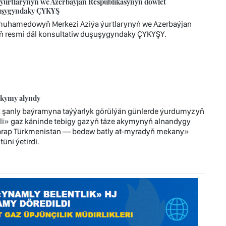
urtlarynyň we Azerbaýjan Respublikasynyň döwlet
uşuşygyndaky ÇYKYŞ
imuhamedowyň Merkezi Aziýa ýurtlarynyň we Azerbaýjan
ň resmi däl konsultatiw duşuşygyndaky ÇYKYŞY.
akymy alyndy
 şanly baýramyna taýýarlyk görülýän günlerde ýurdumyzyň
i» gaz käninde tebigy gazyň täze akymynyň alnandygy
tarap Türkmenistan — bedew batly at-myradyň mekany»
üni ýetirdi.