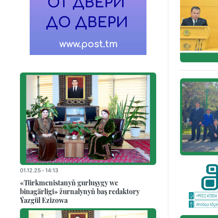
01.12.25 - 14:13
«Türkmenistanyň gurluşygy we
binagärligi» žurnalynyň baş redaktory
Ýazgül Ezizowa