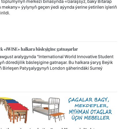
z toplumynyň merkezi binasynda «Garaşsyz, baky Bitarap
mekany» ýylynyň geçen ýedi aýynda ýerine ýetirilen işleriň
ildi.
 «iWISE» halkara bäsleşigine gatnaşarlar
wgust aralygynda “International World Innovative Student
ň döredijilik bäsleşigine gatnaşar. Bu halkara ýaryş Beýik
ň Birleşen Patyşalygynyň London şäherindäki Surreý