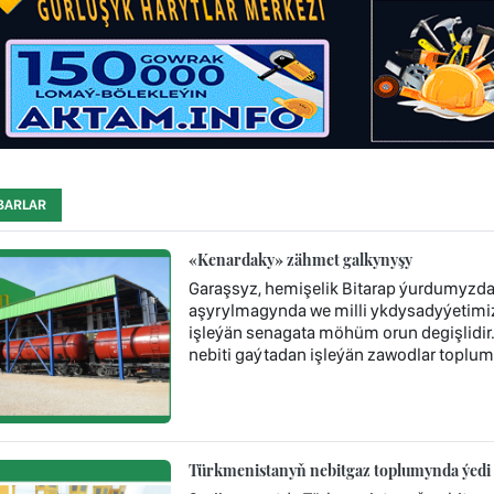
BARLAR
«Kenardaky» zähmet galkynyşy
Garaşsyz, hemişelik Bitarap ýurdumyzda 
aşyrylmagynda we milli ykdysadyýetimi
işleýän senagata möhüm orun degişlidi
nebiti gaýtadan işleýän zawodlar toplum
Türkmenistanyň nebitgaz toplumynda ýedi 