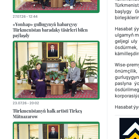
Türkmenist
başlygy G
27.07.26 - 12:44
birleşikler
«Yonhap» gullugynyň habarçysy
Hasabat ýy
Türkmenistan baradaky täsirleri bilen
ulgamyň mü
paýlaşdy
geljegi ul
ösdürmek, 
kämilleşdir
Wise-premý
önümçilik,
gurluşygyn
paslyna ýo
ösdürilme
korporasiýa
23.07.26 - 20:02
Hasabat ýy
Türkmenistanyň halk artisti Tirkeş
Mätnazarow