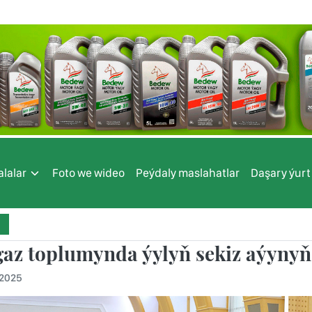
lalar
Foto we wideo
Peýdaly maslahatlar
Daşary ýurt
gaz toplumynda ýylyň sekiz aýynyň
.2025