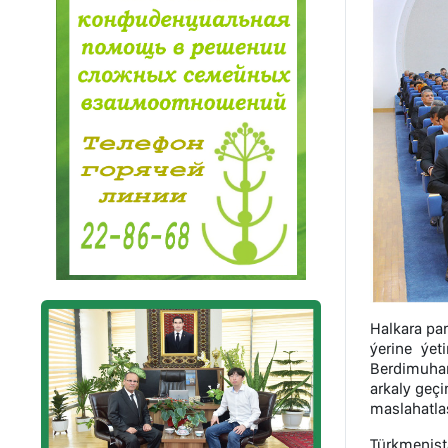
Halkara pa
ýerine ýet
Berdimuhame
arkaly geç
maslahatla
Türkmenist