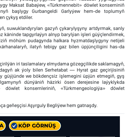
lygy Maksat Babaýew, «Türkmennebit» döwlet konserniniň
ynyň başlygy Gurbangeldi Garlyýew hem-de toplumyň
en çykyş etdiler.
ň, suwuklandyrylan gazyň çykarylyşyny artdyrmak, sanly
 käninde tapgyrlaýyn alnyp barylýan işleri güýçlendirmek,
imiziň möhüm pudagynda halkara hyzmatdaşlygyny netijeli
ärhanalaryň, ilatyň tebigy gaz bilen üpjünçiligini has-da
ilýän iri taslamalary elmydama gözegçilikde saklamagyň,
dagyň ak ýoly bilen Serhetabat — Hyrat gaz geçirijisiniň
oly güýjünde we bökdençsiz işlemegini üpjün etmegiň, gyş
ulgamynyň dünýäniň häzirki ösen derejesine laýyklykda
 döwlet konsernleriniň, «Türkmengeologiýa» döwlet
ça geňeşçisi Aşyrguly Begliýew hem gatnaşdy.