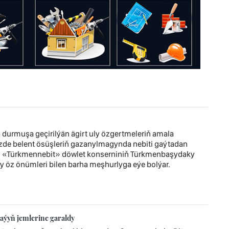
durmuşa geçirilýän ägirt uly özgertmeleriň amala
zde belent ösüşleriň gazanylmagynda nebiti gaýtadan
r. «Türkmennebit» döwlet konserniniň Türkmenbaşydaky
y öz önümleri bilen barha meşhurlyga eýe bolýar.
aýyň jemlerine garaldy