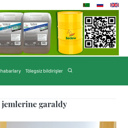
 habarlary
Tölegsiz bildirişler
 jemlerine garaldy