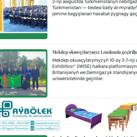
2-nji awgustda Türkmenistanyň nebitga
Türkmenistan — bedew batly at-myradyň 
jemine bagyşlanan hasabat ýygnagy geçir
Mekdep okuwçylarymyz Londonda geçiriljek
Mekdep okuwçylarymyzyň 10-sy 2-7-nji a
Exhibition” (iWISE) halkara platformasyny
Britaniýanyň we Demirgazyk Irlandiýany
uniwersitetinde geçiriler.