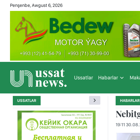
Penşenbe, Awgust 6, 2026
Ussatlar
Habarlar
Maka
USSATLAR
HABARLAR
Nebit
19:11 30.08