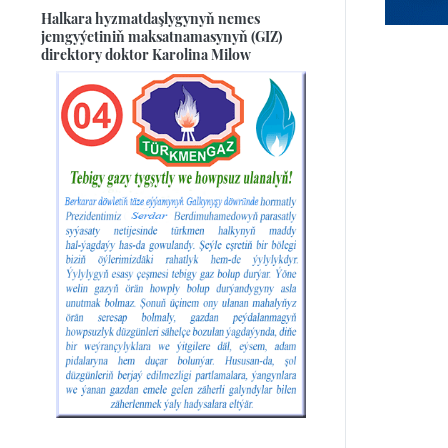
Halkara hyzmatdaşlygynyň nemes
jemgyýetiniň maksatnamasynyň (GIZ)
direktory doktor Karolina Milow