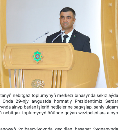
tanyň nebitgaz toplumynyň merkezi binasynda sekiz aýda
di. Onda 29-njy awgustda hormatly Prezidentimiz Serdar
da alnyp barlan işleriň netijelerine bagyşlap, sanly ulgam
yň nebitgaz toplumynyň öňünde goýan wezipeleri ara alnyp
manowyň ýolbaşçylygynda geçirilen hasabat ýygnagynda