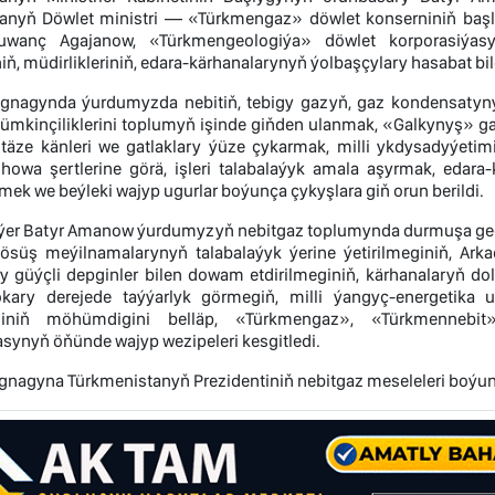
anyň Döwlet ministri — «Türkmengaz» döwlet konserniniň baş
uwanç Agajanow, «Türkmengeologiýa» döwlet korporasiýas
iniň, müdirlikleriniň, edara-kärhanalarynyň ýolbaşçylary hasabat bil
gnagynda ýurdumyzda nebitiň, tebigy gazyň, gaz kondensatyny
mkinçiliklerini toplumyň işinde giňden ulanmak, «Galkynyş» gaz
y täze känleri we gatlaklary ýüze çykarmak, milli ykdysadyýet
howa şertlerine görä, işleri talabalaýyk amala aşyrmak, edara-k
mek we beýleki wajyp ugurlar boýunça çykyşlara giň orun berildi.
er Batyr Amanow ýurdumyzyň nebitgaz toplumynda durmuşa geçir
 ösüş meýilnamalarynyň talabalaýyk ýerine ýetirilmeginiň, Arka
y güýçli depginler bilen dowam etdirilmeginiň, kärhanalaryň d
kary derejede taýýarlyk görmegiň, milli ýangyç-energetika 
giniň möhümdigini belläp, «Türkmengaz», «Türkmennebit»
synyň öňünde wajyp wezipeleri kesgitledi.
gnagyna Türkmenistanyň Prezidentiniň nebitgaz meseleleri boýun