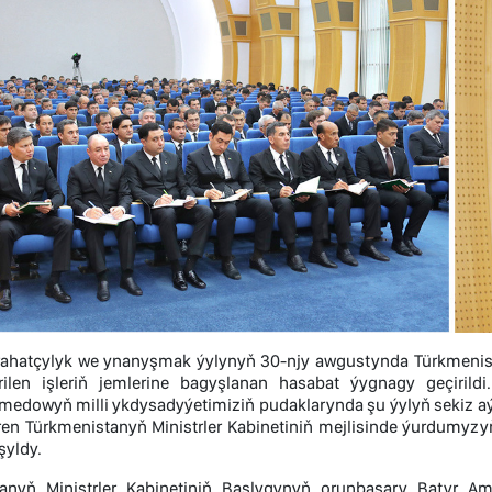
rahatçylyk we ynanyşmak ýylynyň 30-njy awgustynda Türkmenis
irilen işleriň jemlerine bagyşlanan hasabat ýygnagy geçiril
dowyň milli ykdysadyýetimiziň pudaklarynda şu ýylyň sekiz aýyn
iren Türkmenistanyň Ministrler Kabinetiniň mejlisinde ýurdumyz
şyldy.
anyň Ministrler Kabinetiniň Başlygynyň orunbasary Batyr A