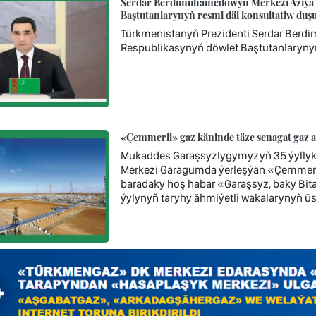
Serdar Berdimuhamedowyň Merkezi Aziýa ý
Baştutanlarynyň resmi däl konsultatiw d
Türkmenistanyň Prezidenti Serdar Berd
Respublikasynyň döwlet Baştutanlaryny
«Çemmerli» gaz käninde täze senagat gaz 
Mukaddes Garaşsyzlygymyzyň 35 ýyllyk
Merkezi Garagumda ýerleşýän «Çemmerl
baradaky hoş habar «Garaşsyz, baky Bi
ýylynyň taryhy ähmiýetli wakalarynyň üst