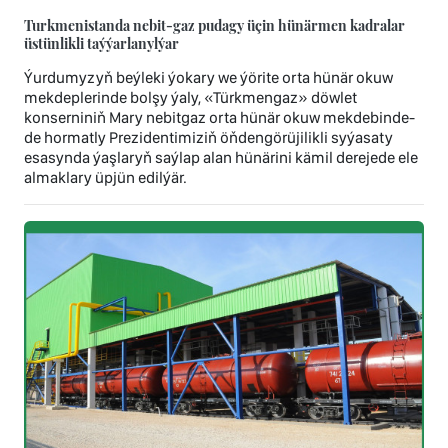
Turkmenistanda nebit-gaz pudagy üçin hünärmen kadralar
üstünlikli taýýarlanylýar
Ýurdumyzyň beýleki ýokary we ýörite orta hünär okuw
mekdeplerinde bolşy ýaly, «Türkmengaz» döwlet
konserniniň Mary nebitgaz orta hünär okuw mekdebinde-
de hormatly Prezidentimiziň öňdengörüjilikli syýasaty
esasynda ýaşlaryň saýlap alan hünärini kämil derejede ele
almaklary üpjün edilýär.