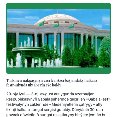
Türkmen nakgaşynyň eserleri Azerbaýjandaky halkara
festiwalynda uly abraýa eýe boldy
29-njy iýul — 3-nji awgust aralygynda Azerbaýjan
Respublikasynyň Gabala şäherinde geçirilen «GabalaFest»
festiwalynyň çäklerinde «Medeniýetleriň çatrygy» atly
ilkinji halkara sungat sergisi guraldy. Dünýäniň 30-dan
gowrak döwletiniň sungat ussatlaryny bir ýere jemlän bu