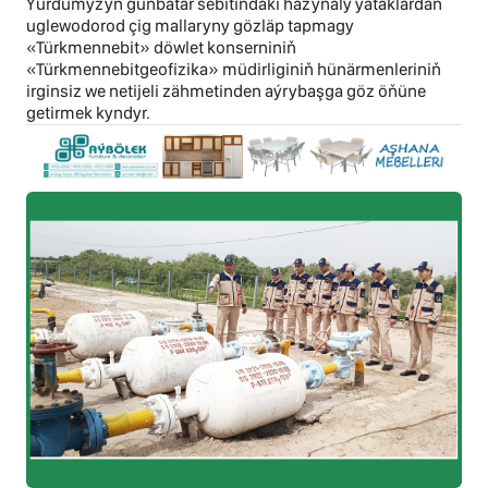
Ýurdumyzyň günbatar sebitindäki hazynaly ýataklardan
uglewodorod çig mallaryny gözläp tapmagy
«Türkmennebit» döwlet konserniniň
«Türkmennebitgeofizika» müdirliginiň hünärmenleriniň
irginsiz we netijeli zähmetinden aýrybaşga göz öňüne
getirmek kyndyr.