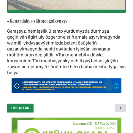
«Kenardaky» zähmet galkynyşy
Garaşsyz, hemişelik Bitarap ýurdumyzda durmuşa
geçirilýän ägirt uly özgertmeleriň amala aşyrylmagynda
we milli ykdysadyýetimizde belent ösüşleriň
gazanylmagynda nebiti gaýtadan işleýän senagata
möhüm orun degişlidir. «Türkmennebit» döwlet
konserniniň Türkmenbaşydaky nebiti gaýtadan işleýän
zawodlar toplumy öz önümleri bilen barha meşhurlyga eýe
bolýar.
USSATLAR