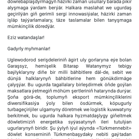
döwrebaplaşdyrmagyň häzirki zaman usullary barada pikir
alyşmaga ýardam berýär. Halkara maslahat we ugurdaş
geçirilýän giň gerimli sergi innowasiýalar, häzirki zaman
işläp taýýarlamalary, täze taslamalar bilen tanyşmaga
mümkinçilik döredýär.
Eziz watandaşlar!
Gadyrly myhmanlar!
Uglewodorod serişdeleriniň ägirt uly gorlaryna eýe bolan
Garaşsyz, hemişelik Bitarap Watanymyz tebigy
baýlyklaryny diňe bir milli bähbitlere däl-de, sebit we
dünýä halklarynyň bähbitlerine hem gönükdirmäge
çalyşýar. Bu ugurda tagallalary birleşdirmek öňde goýlan
maksatlara ýetmegiň möhüm şertleriniň hatarynda durýar.
Şoňa görä-de, toplumyň eksport mümkinçiliklerini
diwersifikasiýa ýoly bilen ösdürmek, köpugurly
turbageçirijiler ulgamyny döretmek we logistik kuwwatyny
berkitmek, bu ugurda halkara hyzmatdaşlygy giňeltmek
döwletimiziň energetika syýasatynyň ileri tutulýan
ugurlarynyň biridir. Şu ýylyň iýul aýynda «Türkmennebit»
döwlet konserniniň Türkmenbaşydaky nebiti gaýtadan