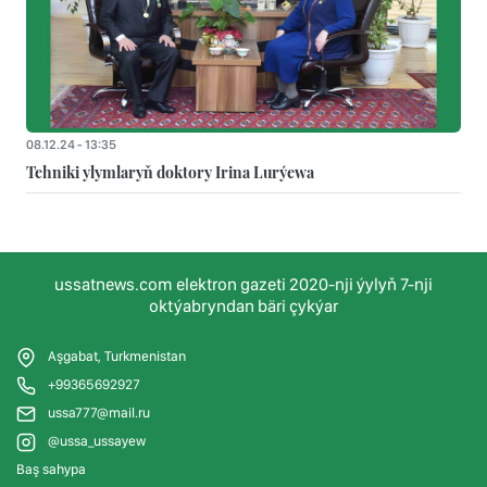
08.12.24 - 13:35
Tehniki ylymlaryň doktory Irina Lurýewa
ussatnews.com elektron gazeti 2020-nji ýylyň 7-nji
oktýabryndan bäri çykýar
Aşgabat, Turkmenistan
+99365692927
ussa777@mail.ru
@ussa_ussayew
Baş sahypa