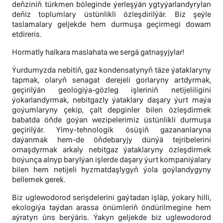
deňziniň türkmen böleginde ýerleşýän ygtyýarlandyrylan
deňiz toplumlary üstünlikli özleşdirilýär. Biz şeýle
taslamalary geljekde hem durmuşa geçirmegi dowam
etdireris.
Hormatly halkara maslahata we sergä gatnaşyjylar!
Ýurdumyzda nebitiň, gaz kondensatynyň täze ýataklaryny
tapmak, olaryň senagat derejeli gorlaryny artdyrmak,
geçirilýän geologiýa-gözleg işleriniň netijeliligini
ýokarlandyrmak, nebitgazly ýataklary daşary ýurt maýa
goýumlaryny çekip, çalt depginler bilen özleşdirmek
babatda öňde goýan wezipelerimiz üstünlikli durmuşa
geçirilýär. Ylmy-tehnologik ösüşiň gazananlaryna
daýanmak hem-de öňdebaryjy dünýä tejribelerini
ornaşdyrmak arkaly nebitgaz ýataklaryny özleşdirmek
boýunça alnyp barylýan işlerde daşary ýurt kompaniýalary
bilen hem netijeli hyzmatdaşlygyň ýola goýlandygyny
bellemek gerek.
Biz uglewodorod serişdelerini gaýtadan işläp, ýokary hilli,
ekologiýa taýdan arassa önümleriň öndürilmegine hem
aýratyn üns berýäris. Ýakyn geljekde biz uglewodorod