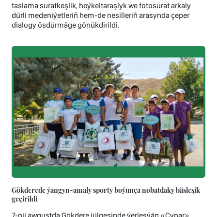
taslama suratkeşlik, heýkeltaraşlyk we fotosurat arkaly
dürli medeniýetleriň hem-de nesilleriň arasynda çeper
dialogy ösdürmäge gönükdirildi.
Gökderede ýangyn-amaly sporty boýunça nobatdaky bäsleşik
geçirildi
7-nji awgustda Gökdere jülgesinde ýerleşýän «Çynar»