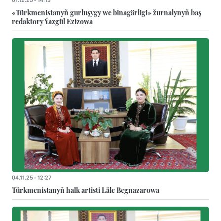
01.12.25 - 14:13
«Türkmenistanyň gurluşygy we binagärligi» žurnalynyň baş
redaktory Ýazgül Ezizowa
04.11.25 - 12:27
Türkmenistanyň halk artisti Läle Begnazarowa