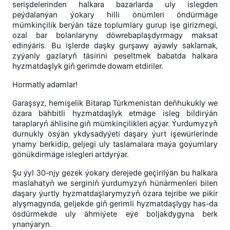
serişdelerinden halkara bazarlarda uly islegden
peýdalanýan ýokary hilli önümleri öndürmäge
mümkinçilik berýän täze toplumlary gurup işe girizmegi,
ozal bar bolanlaryny döwrebaplaşdyrmagy maksat
edinýäris. Bu işlerde daşky gurşawy aýawly saklamak,
zyýanly gazlaryň täsirini peseltmek babatda halkara
hyzmatdaşlyk giň gerimde dowam etdiriler.
Hormatly adamlar!
Garaşsyz, hemişelik Bitarap Türkmenistan deňhukukly we
özara bähbitli hyzmatdaşlyk etmäge isleg bildirýän
taraplaryň ählisine giň mümkinçilikleri açýar. Ýurdumyzyň
durnukly ösýän ykdysadyýeti daşary ýurt işewürlerinde
ynamy berkidip, geljegi uly taslamalara maýa goýumlary
gönükdirmäge islegleri artdyrýar.
Şu ýyl 30-njy gezek ýokary derejede geçirilýän bu halkara
maslahatyň we serginiň ýurdumyzyň hünärmenleri bilen
daşary ýurtly hyzmatdaşlarymyzyň özara tejribe we pikir
alyşmagynda, geljekde giň gerimli hyzmatdaşlygy has-da
ösdürmekde uly ähmiýete eýe boljakdygyna berk
ynanýaryn.