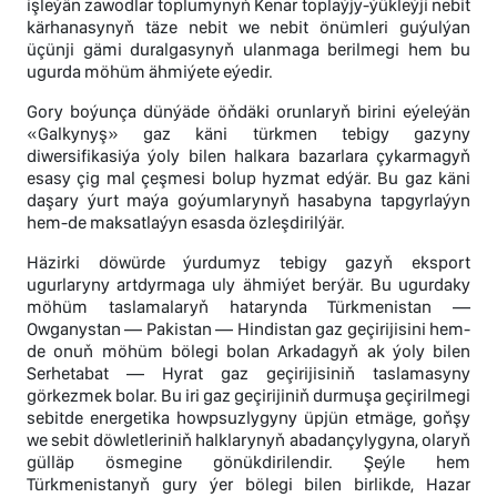
işleýän zawodlar toplumynyň Kenar toplaýjy-ýükleýji nebit
kärhanasynyň täze nebit we nebit önümleri guýulýan
üçünji gämi duralgasynyň ulanmaga berilmegi hem bu
ugurda möhüm ähmiýete eýedir.
Gory boýunça dünýäde öňdäki orunlaryň birini eýeleýän
«Galkynyş» gaz käni türkmen tebigy gazyny
diwersifikasiýa ýoly bilen halkara bazarlara çykarmagyň
esasy çig mal çeşmesi bolup hyzmat edýär. Bu gaz käni
daşary ýurt maýa goýumlarynyň hasabyna tapgyrlaýyn
hem-de maksatlaýyn esasda özleşdirilýär.
Häzirki döwürde ýurdumyz tebigy gazyň eksport
ugurlaryny artdyrmaga uly ähmiýet berýär. Bu ugurdaky
möhüm taslamalaryň hatarynda Türkmenistan —
Owganystan — Pakistan — Hindistan gaz geçirijisini hem-
de onuň möhüm bölegi bolan Arkadagyň ak ýoly bilen
Serhetabat — Hyrat gaz geçirijisiniň taslamasyny
görkezmek bolar. Bu iri gaz geçirijiniň durmuşa geçirilmegi
sebitde energetika howpsuzlygyny üpjün etmäge, goňşy
we sebit döwletleriniň halklarynyň abadançylygyna, olaryň
gülläp ösmegine gönükdirilendir. Şeýle hem
Türkmenistanyň gury ýer bölegi bilen birlikde, Hazar