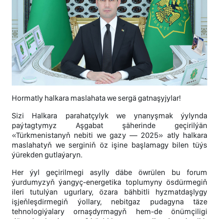
Hormatly halkara maslahata we sergä gatnaşyjylar!
Sizi Halkara parahatçylyk we ynanyşmak ýylynda
paýtagtymyz Aşgabat şäherinde geçirilýän
«Türkmenistanyň nebiti we gazy — 2025» atly halkara
maslahatyň we serginiň öz işine başlamagy bilen tüýs
ýürekden gutlaýaryn.
Her ýyl geçirilmegi asylly däbe öwrülen bu forum
ýurdumyzyň ýangyç-energetika toplumyny ösdürmegiň
ileri tutulýan ugurlary, özara bähbitli hyzmatdaşlygy
işjeňleşdirmegiň ýollary, nebitgaz pudagyna täze
tehnologiýalary ornaşdyrmagyň hem-de önümçiligi