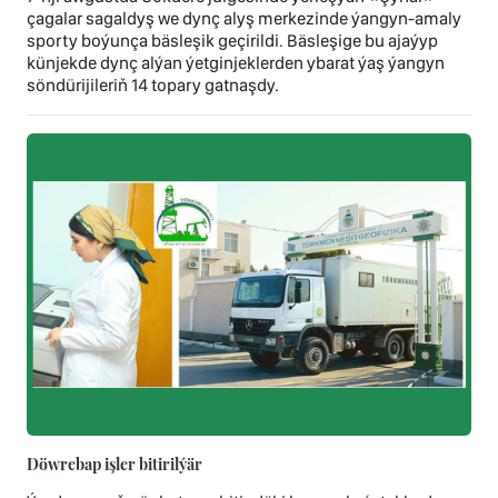
çagalar sagaldyş we dynç alyş merkezinde ýangyn-amaly
sporty boýunça bäsleşik geçirildi. Bäsleşige bu ajaýyp
künjekde dynç alýan ýetginjeklerden ybarat ýaş ýangyn
söndürijileriň 14 topary gatnaşdy.
Döwrebap işler bitirilýär