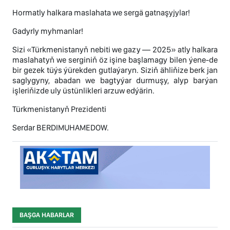
Hormatly halkara maslahata we sergä gatnaşyjylar!
Gadyrly myhmanlar!
Sizi «Türkmenistanyň nebiti we gazy — 2025» atly halkara
maslahatyň we serginiň öz işine başlamagy bilen ýene-de
bir gezek tüýs ýürekden gutlaýaryn. Siziň ähliňize berk jan
saglygyny, abadan we bagtyýar durmuşy, alyp barýan
işleriňizde uly üstünlikleri arzuw edýärin.
Türkmenistanyň Prezidenti
Serdar BERDIMUHAMEDOW.
BAŞGA HABARLAR