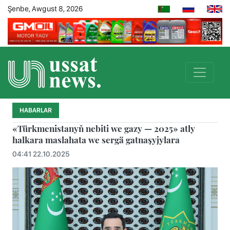
Şenbe, Awgust 8, 2026
HABARLAR
«Türkmenistanyň nebiti we gazy — 2025» atly
halkara maslahata we sergä gatnaşyjylara
04:41 22.10.2025