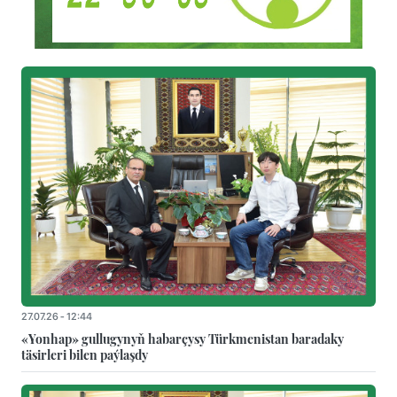
27.07.26 - 12:44
«Yonhap» gullugynyň habarçysy Türkmenistan baradaky
täsirleri bilen paýlaşdy