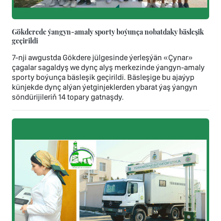
Gökderede ýangyn-amaly sporty boýunça nobatdaky bäsleşik
geçirildi
7-nji awgustda Gökdere jülgesinde ýerleşýän «Çynar»
çagalar sagaldyş we dynç alyş merkezinde ýangyn-amaly
sporty boýunça bäsleşik geçirildi. Bäsleşige bu ajaýyp
künjekde dynç alýan ýetginjeklerden ybarat ýaş ýangyn
söndürijileriň 14 topary gatnaşdy.