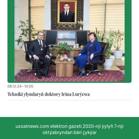
08.12.24 - 13:35
Tehniki ylymlaryň doktory Irina Lurýewa
ussatnews.com elektron gazeti 2020-nji ýylyň 7-nji
oktýabryndan bäri çykýar