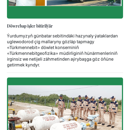
Döwrebap işler bitirilýär
Ýurdumyzyň günbatar sebitindäki hazynaly ýataklardan
uglewodorod çig mallaryny gözläp tapmagy
«Türkmennebit» döwlet konserniniň
«Türkmennebitgeofizika» müdirliginiň hünärmenleriniň
irginsiz we netijeli zähmetinden aýrybaşga göz öňüne
getirmek kyndyr.