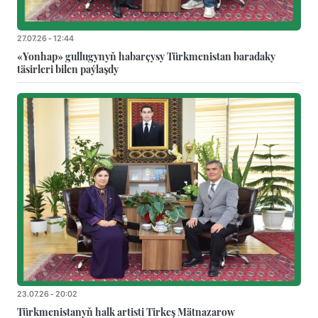
27.07.26 - 12:44
«Yonhap» gullugynyň habarçysy Türkmenistan baradaky
täsirleri bilen paýlaşdy
23.07.26 - 20:02
Türkmenistanyň halk artisti Tirkeş Mätnazarow