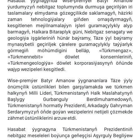
Hasabat ýygnagynda wise-premýer Batyr Amanow
ýurdumyzyň nebitgaz toplumynda durmuşa geçirilýän iri
taslamalary elmydama gözegçilikde saklamagyň, häzirki
zaman tehnologiýalary giňden ornaşdyrmagyň,
kesgitlenen meýilnamalaýyn işleri guramaçylykly alyp
barmagyň, Halkara Bitaraplyk güni, Nebitgaz senagaty we
geologiýa işgärleriniň hünär baýramy, Täze ýyl baýramy
mynasybetli geçiriljek çärelere guramaçylykly taýýarlyk
görmegiň möhümdigini belläp, «Türkmengaz»,
«Türkmennebit» döwlet konsernleriniň,
«Türkmengeologiýa» döwlet korporasiýasynyň öňünde
wajyp wezipeleri kesgitledi.
Wise-premýer Batyr Amanow ýygnananlara Täze ýyly
önümçilik üstünlikleri bilen garşylamakda we türkmen
halkynyň Milli Lideri, Türkmenistanyň Halk Maslahatynyň
Başlygy Gurbanguly Berdimuhamedowyň,
Türkmenistanyň hormatly Prezidenti, Arkadagly Gahryman
Serdarymyzyň öňde goýan wezipelerini netijeli çözmekde
zähmet üstünliklerini arzuw etdi.
Hasabat ýygnagyna Türkmenistanyň Prezidentiniň
nebitgaz meseleleri boýunça geňeşçisi Aşyrguly Begliýew