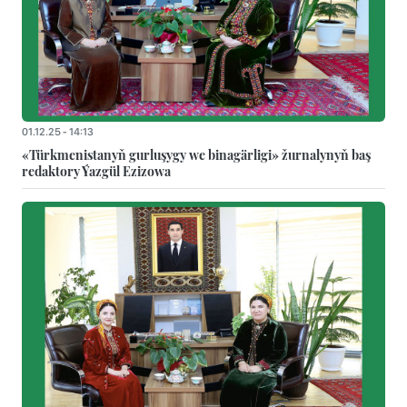
01.12.25 - 14:13
«Türkmenistanyň gurluşygy we binagärligi» žurnalynyň baş
redaktory Ýazgül Ezizowa