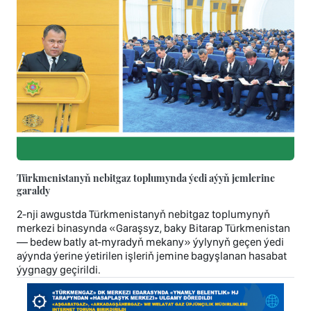
Türkmenistanyň nebitgaz toplumynda ýedi aýyň jemlerine
garaldy
2-nji awgustda Türkmenistanyň nebitgaz toplumynyň
merkezi binasynda «Garaşsyz, baky Bitarap Türkmenistan
— bedew batly at-myradyň mekany» ýylynyň geçen ýedi
aýynda ýerine ýetirilen işleriň jemine bagyşlanan hasabat
ýygnagy geçirildi.