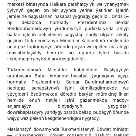
merkezi binasynda Halkara parahatçylyk we ynanyşmak
ýylynyň geçen on bir aýynda ýerine ýetirilen işleriň
jemlerine bagyşlanan hasabat ýygnagy geçirildi. Onda 5-
nji dekabrda hormatly Prezidentimiz Serdar
Berdimuhamedowyň ýurdumyzyň pudaklarynda alnyp
barlan işleriň netijelerine bagyşlap sanly ulgam arkaly
geçiren Türkmenistanyň Ministrler Kabinetiniň mejlisinde
nebitgaz toplumynyň öňünde goýan wezipeleri ara alnyp
maslahatlaşyldy hem-de bu ugurda işleri has-da
ilerletmegiň anyk ýollary kesgitlenildi.
Türkmenistanyň Ministrler Kabinetiniň Başlygynyň
orunbasary Batyr Amanow hasabat ýygnagyny açyp,
hormatly Prezidentimiz Serdar Berdimuhamedowyň
nebitgaz senagatynyň işini kämilleşdirmekde we
yzygiderli ösdürmekde döredip berýän mümkinçilikleri
hem-de onuň netijeli işini gazanmakda maddy-
enjamlaýyn binýadynyň yzygiderli
döwrebaplaşdyrylýandygy barada belläp, pudagyň öňünde
wajyp wezipeleriň kesgitlenendigini nygtady.
Maslahatyň dowamynda Türkmenistanyň Döwlet ministri
— «Türkmengaz» döwlet konserniniň başlygy Maksat