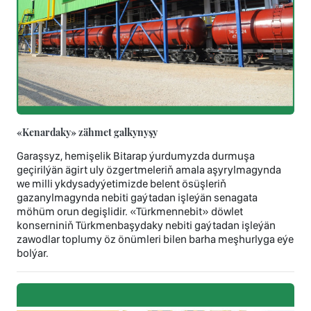
«Kenardaky» zähmet galkynyşy
Garaşsyz, hemişelik Bitarap ýurdumyzda durmuşa
geçirilýän ägirt uly özgertmeleriň amala aşyrylmagynda
we milli ykdysadyýetimizde belent ösüşleriň
gazanylmagynda nebiti gaýtadan işleýän senagata
möhüm orun degişlidir. «Türkmennebit» döwlet
konserniniň Türkmenbaşydaky nebiti gaýtadan işleýän
zawodlar toplumy öz önümleri bilen barha meşhurlyga eýe
bolýar.