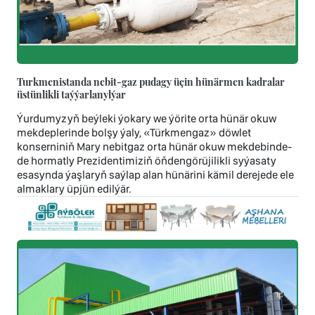
Turkmenistanda nebit-gaz pudagy üçin hünärmen kadralar
üstünlikli taýýarlanylýar
Ýurdumyzyň beýleki ýokary we ýörite orta hünär okuw
mekdeplerinde bolşy ýaly, «Türkmengaz» döwlet
konserniniň Mary nebitgaz orta hünär okuw mekdebinde-
de hormatly Prezidentimiziň öňdengörüjilikli syýasaty
esasynda ýaşlaryň saýlap alan hünärini kämil derejede ele
almaklary üpjün edilýär.