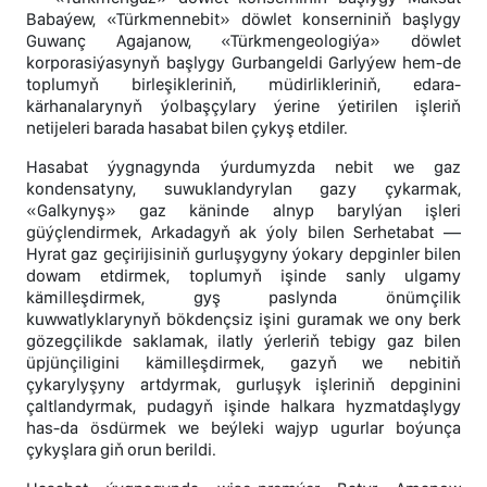
Babaýew, «Türkmennebit» döwlet konserniniň başlygy
Guwanç Agajanow, «Türkmengeologiýa» döwlet
korporasiýasynyň başlygy Gurbangeldi Garlyýew hem-de
toplumyň birleşikleriniň, müdirlikleriniň, edara-
kärhanalarynyň ýolbaşçylary ýerine ýetirilen işleriň
netijeleri barada hasabat bilen çykyş etdiler.
Hasabat ýygnagynda ýurdumyzda nebit we gaz
kondensatyny, suwuklandyrylan gazy çykarmak,
«Galkynyş» gaz käninde alnyp barylýan işleri
güýçlendirmek, Arkadagyň ak ýoly bilen Serhetabat —
Hyrat gaz geçirijisiniň gurluşygyny ýokary depginler bilen
dowam etdirmek, toplumyň işinde sanly ulgamy
kämilleşdirmek, gyş paslynda önümçilik
kuwwatlyklarynyň bökdençsiz işini guramak we ony berk
gözegçilikde saklamak, ilatly ýerleriň tebigy gaz bilen
üpjünçiligini kämilleşdirmek, gazyň we nebitiň
çykarylyşyny artdyrmak, gurluşyk işleriniň depginini
çaltlandyrmak, pudagyň işinde halkara hyzmatdaşlygy
has-da ösdürmek we beýleki wajyp ugurlar boýunça
çykyşlara giň orun berildi.