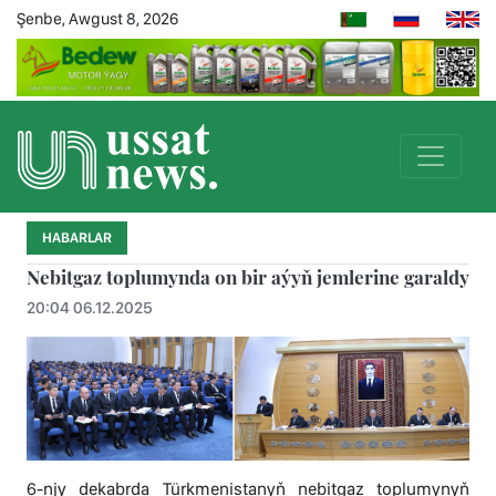
Şenbe, Awgust 8, 2026
HABARLAR
Nebitgaz toplumynda on bir aýyň jemlerine garaldy
20:04 06.12.2025
6-njy dekabrda Türkmenistanyň nebitgaz toplumynyň