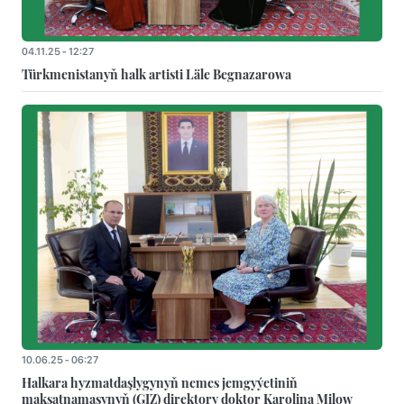
04.11.25 - 12:27
Türkmenistanyň halk artisti Läle Begnazarowa
10.06.25 - 06:27
Halkara hyzmatdaşlygynyň nemes jemgyýetiniň
maksatnamasynyň (GIZ) direktory doktor Karolina Milow