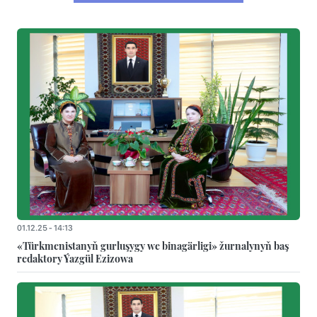
01.12.25 - 14:13
«Türkmenistanyň gurluşygy we binagärligi» žurnalynyň baş
redaktory Ýazgül Ezizowa