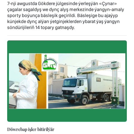
7-nji awgustda Gökdere jülgesinde ýerleşýän «Çynar»
çagalar sagaldyş we dynç alyş merkezinde ýangyn-amaly
sporty boýunça bäsleşik geçirildi. Bäsleşige bu ajaýyp
künjekde dynç alýan ýetginjeklerden ybarat ýaş ýangyn
söndürijileriň 14 topary gatnaşdy.
Döwrebap işler bitirilýär