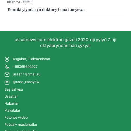
08.12.24 - 13:35
Tehniki ylymlaryň doktory Irina Lurýewa
ussatnews.com elektron gazeti 2020-nji ýylyň 7-nji
oktýabryndan bäri çykýar
Aşgabat, Turkmenistan
+99365692927
ussa777@mail.ru
@ussa_ussayew
Baş sahypa
Ussatlar
Habarlar
Makalalar
Foto we wideo
Peýdaly maslahatlar