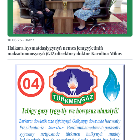
10.06.25 - 06:27
Halkara hyzmatdaşlygynyň nemes jemgyýetiniň
maksatnamasynyň (GIZ) direktory doktor Karolina Milow