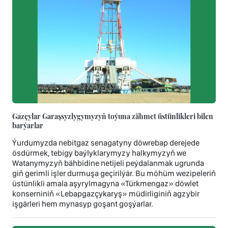
Gazçylar Garaşsyzlygymyzyň toýuna zähmet üstünlikleri bilen
barýarlar
Ýurdumyzda nebitgaz senagatyny döwrebap derejede
ösdürmek, tebigy baýlyklarymyzy halkymyzyň we
Watanymyzyň bähbidine netijeli peýdalanmak ugrunda
giň gerimli işler durmuşa geçirilýär. Bu möhüm wezipeleriň
üstünlikli amala aşyrylmagyna «Türkmengaz» döwlet
konserniniň «Lebapgazçykaryş» müdirliginiň agzybir
işgärleri hem mynasyp goşant goşýarlar.