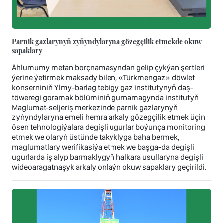
Parnik gazlarynyň zyňyndylaryna gözegçilik etmekde okuw
sapaklary
Ählumumy metan borçnamasyndan gelip çykýan şertleri
ýerine ýetirmek maksady bilen, «Türkmengaz» döwlet
konserniniň Ylmy-barlag tebigy gaz institutynyň daş-
töweregi goramak bölüminiň gurnamagynda institutyň
Maglumat-seljeriş merkezinde parnik gazlarynyň
zyňyndylaryna emeli hemra arkaly gözegçilik etmek üçin
ösen tehnologiýalara degişli ugurlar boýunça monitoring
etmek we olaryň üstünde takyklyga baha bermek,
maglumatlary werifikasiýa etmek we başga-da degişli
ugurlarda iş alyp barmaklygyň halkara usullaryna degişli
wideoaragatnaşyk arkaly onlaýn okuw sapaklary geçirildi.