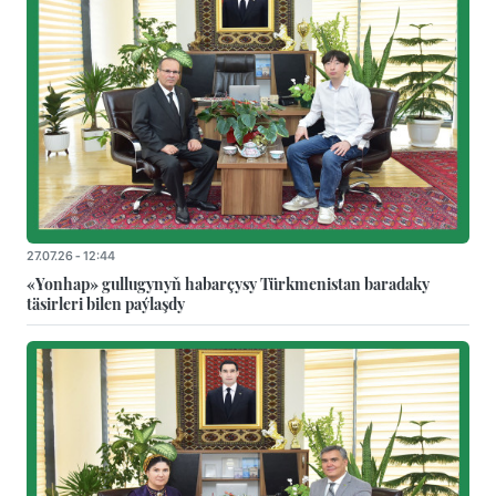
27.07.26 - 12:44
«Yonhap» gullugynyň habarçysy Türkmenistan baradaky
täsirleri bilen paýlaşdy