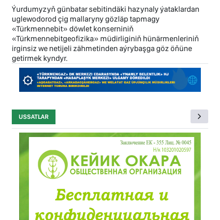
Ýurdumyzyň günbatar sebitindäki hazynaly ýataklardan
uglewodorod çig mallaryny gözläp tapmagy
«Türkmennebit» döwlet konserniniň
«Türkmennebitgeofizika» müdirliginiň hünärmenleriniň
irginsiz we netijeli zähmetinden aýrybaşga göz öňüne
getirmek kyndyr.
USSATLAR