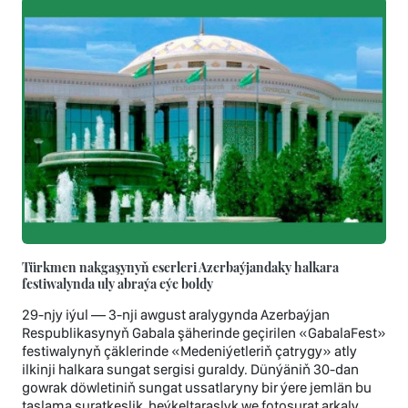
Türkmen nakgaşynyň eserleri Azerbaýjandaky halkara
festiwalynda uly abraýa eýe boldy
29-njy iýul — 3-nji awgust aralygynda Azerbaýjan
Respublikasynyň Gabala şäherinde geçirilen «GabalaFest»
festiwalynyň çäklerinde «Medeniýetleriň çatrygy» atly
ilkinji halkara sungat sergisi guraldy. Dünýäniň 30-dan
gowrak döwletiniň sungat ussatlaryny bir ýere jemlän bu
taslama suratkeşlik, heýkeltaraşlyk we fotosurat arkaly