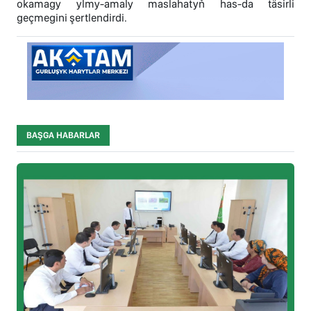
okamagy ylmy-amaly maslahatyň has-da täsirli
geçmegini şertlendirdi.
BAŞGA HABARLAR