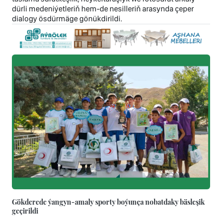
dürli medeniýetleriň hem-de nesilleriň arasynda çeper
dialogy ösdürmäge gönükdirildi.
Gökderede ýangyn-amaly sporty boýunça nobatdaky bäsleşik
geçirildi