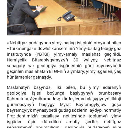
«Nebitgaz pudagynda ylmy-barlag işleriniň orny» at bilen
«Türkmengaz» döwlet konserniniň Ylmy-barlag tebigy gaz
institutynda (YBTGI) ylmy-amaly maslahat geçirildi.
Hemişelik Bitaraplygymyzyň 30 ýyllygy, Nebitgaz
senagaty we geologiýa işgärleriniň güni mynasybetli
geçirilen maslahata YBTGI-niň alymlary, ylmy işgärleri, ýaş
hünärmenler gatnaşdy.
Maslahatyň başynda, ilki bilen, bu ylmy edaranyň
geologiýa işleri boýunça başlygynyň orunbasary
Rahmetnur Aýmämmedow, kärdeşler arkalaşygynyň ilkinji
guramasynyň başlygy Myrat Baýramgylyjow goşa
baýramçylyk mynasybetli gutlag sözlerini aýdyp, hormatly
Prezidentimiziň tagallasy netijesinde toplumyň ylmy
işgärleri üçin döredilen amatly şertler, nebitgaz
senagatynyň önümçiligini, geologiýa pudagynyň işini