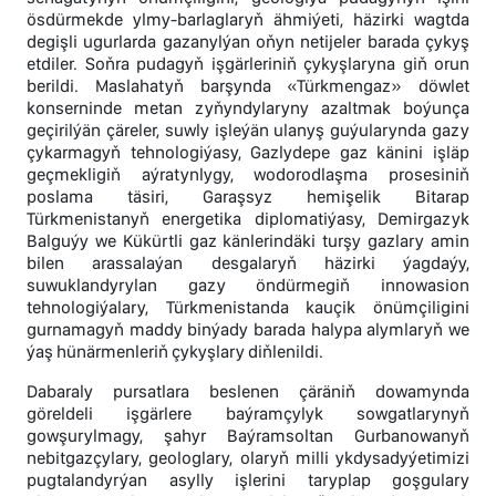
ösdürmekde ylmy-barlaglaryň ähmiýeti, häzirki wagtda
degişli ugurlarda gazanylýan oňyn netijeler barada çykyş
etdiler. Soňra pudagyň işgärleriniň çykyşlaryna giň orun
berildi. Maslahatyň barşynda «Türkmengaz» döwlet
konserninde metan zyňyndylaryny azaltmak boýunça
geçirilýän çäreler, suwly işleýän ulanyş guýularynda gazy
çykarmagyň tehnologiýasy, Gazlydepe gaz känini işläp
geçmekligiň aýratynlygy, wodorodlaşma prosesiniň
poslama täsiri, Garaşsyz hemişelik Bitarap
Türkmenistanyň energetika diplomatiýasy, Demirgazyk
Balguýy we Kükürtli gaz känlerindäki turşy gazlary amin
bilen arassalaýan desgalaryň häzirki ýagdaýy,
suwuklandyrylan gazy öndürmegiň innowasion
tehnologiýalary, Türkmenistanda kauçik önümçiligini
gurnamagyň maddy binýady barada halypa alymlaryň we
ýaş hünärmenleriň çykyşlary diňlenildi.
Dabaraly pursatlara beslenen çäräniň dowamynda
göreldeli işgärlere baýramçylyk sowgatlarynyň
gowşurylmagy, şahyr Baýramsoltan Gurbanowanyň
nebitgazçylary, geologlary, olaryň milli ykdysadyýetimizi
pugtalandyrýan asylly işlerini taryplap goşgulary