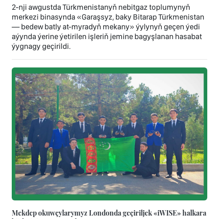
2-nji awgustda Türkmenistanyň nebitgaz toplumynyň
merkezi binasynda «Garaşsyz, baky Bitarap Türkmenistan
— bedew batly at-myradyň mekany» ýylynyň geçen ýedi
aýynda ýerine ýetirilen işleriň jemine bagyşlanan hasabat
ýygnagy geçirildi.
Mekdep okuwçylarymyz Londonda geçiriljek «iWISE» halkara