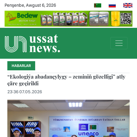
Penşenbe, Awgust 6, 2026
HABARLAR
“Ekologiýa abadançylygy – zeminiň gözelligi” atly
çäre geçirildi
23:36 07.05.2026