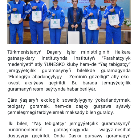
Türkmenistanyň Daşary işler ministrliginiň Halkara
gatnaşyklary institutynda institutyň “Parahatçylyk
medeniýeti” atly ÝUNESKO kluby hem-de “Ýaş tebigatçy”
jemgyýetçilik guramasynyň bilelikde guramagynda
“Ekologiýa abadançylygy – Zeminiň gözelligi” atly eko-
kwest aksiýasy geçirildi. Bu barada jemgyýetçilik
guramanyň resmi saýtynda habar berilýär.
Çäre ýaşlaryň ekologik sowatlylygyny ýokarlandyrmak,
tebigaty goramak, hem-de daşky gurşawa aýawly
çemeleşmegi terbiýelemek maksady bilen guraldy.
Ilki bilen, “Ýaş tebigatçy” jemgyýetçilik guramasynyň
hünärmenleriniň gatnaşmagynda wagyz-nesihat
duşuşygy geçirildi. Onda Daşky gurşawy goramagyň