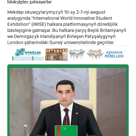
bäsleşigine gatnaşarlar
Mekdep okuwçylarymyzyň 10-sy 2-7-nji awgust
aralygynda “International World Innovative Student
Exhibition” (iWISE) halkara platformasynyň döredijilik
bäsleşigine gatnaşar. Bu halkara ýaryş Beýik Britaniýanyň
we Demirgazyk Irlandiýanyň Birleşen Patyşalygynyň
London şäherindäki Surreý uniwersitetinde geçiriler.