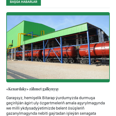
BAŞGA HABARLAR
«Kenardaky» zähmet galkynyşy
Garaşsyz, hemişelik Bitarap ýurdumyzda durmuşa
geçirilýän ägirt uly özgertmeleriň amala aşyrylmagynda
we milli ykdysadyýetimizde belent ösüşleriň
gazanylmagynda nebiti gaýtadan işleýän senagata