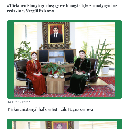
«Türkmenistanyň gurluşygy we binagärligi» žurnalynyň baş
redaktory Ýazgül Ezizowa
04.11.25 - 12:27
Türkmenistanyň halk artisti Läle Begnazarowa