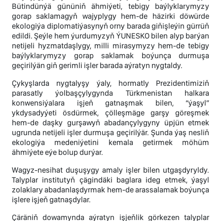
Bütindünýä gününiň ähmiýeti, tebigy baýlyklarymyzy
gorap saklamagyň wajyplygy hem-de häzirki döwürde
ekologiýa diplomatiýasynyň orny barada giňişleýin gürrüň
edildi. Şeýle hem ýurdumyzyň ÝUNESKO bilen alyp barýan
netijeli hyzmatdaşlygy, milli mirasymyzy hem-de tebigy
baýlyklarymyzy gorap saklamak boýunça durmuşa
geçirilýän giň gerimli işler barada aýratyn nygtaldy.
Çykyşlarda nygtalyşy ýaly, hormatly Prezidentimiziň
parasatly ýolbaşçylygynda Türkmenistan halkara
konwensiýalara işjeň gatnaşmak bilen, “ýaşyl”
ykdysadyýeti ösdürmek, çölleşmäge garşy göreşmek
hem-de daşky gurşawyň abadançylygyny üpjün etmek
ugrunda netijeli işler durmuşa geçirilýär. Şunda ýaş nesliň
ekologiýa medeniýetini kemala getirmek möhüm
ähmiýete eýe bolup durýar.
Wagyz-nesihat duşuşygy amaly işler bilen utgaşdyryldy.
Talyplar institutyň çägindäki baglara ideg etmek, ýaşyl
zolaklary abadanlaşdyrmak hem-de arassalamak boýunça
işlere işjeň gatnaşdylar.
Çäräniň dowamynda aýratyn işjeňlik görkezen talyplar