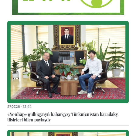
27.07.26 - 12:44
«Yonhap» gullugynyň habarçysy Türkmenistan baradaky
täsirleri bilen paýlaşdy