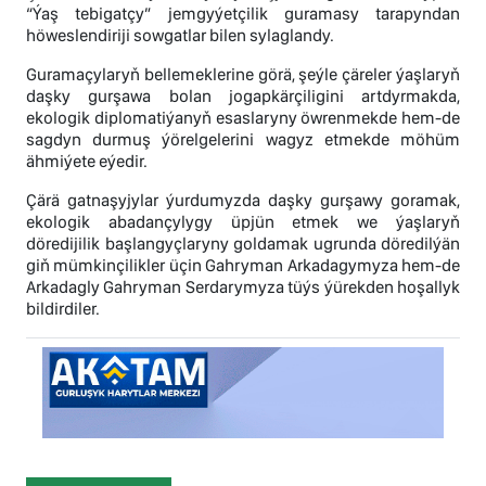
“Ýaş tebigatçy” jemgyýetçilik guramasy tarapyndan
höweslendiriji sowgatlar bilen sylaglandy.
Guramaçylaryň bellemeklerine görä, şeýle çäreler ýaşlaryň
daşky gurşawa bolan jogapkärçiligini artdyrmakda,
ekologik diplomatiýanyň esaslaryny öwrenmekde hem-de
sagdyn durmuş ýörelgelerini wagyz etmekde möhüm
ähmiýete eýedir.
Çärä gatnaşyjylar ýurdumyzda daşky gurşawy goramak,
ekologik abadançylygy üpjün etmek we ýaşlaryň
döredijilik başlangyçlaryny goldamak ugrunda döredilýän
giň mümkinçilikler üçin Gahryman Arkadagymyza hem-de
Arkadagly Gahryman Serdarymyza tüýs ýürekden hoşallyk
bildirdiler.