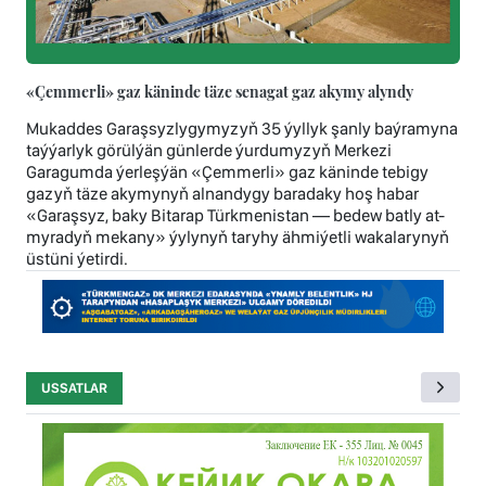
«Çemmerli» gaz käninde täze senagat gaz akymy alyndy
Mukaddes Garaşsyzlygymyzyň 35 ýyllyk şanly baýramyna
taýýarlyk görülýän günlerde ýurdumyzyň Merkezi
Garagumda ýerleşýän «Çemmerli» gaz käninde tebigy
gazyň täze akymynyň alnandygy baradaky hoş habar
«Garaşsyz, baky Bitarap Türkmenistan — bedew batly at-
myradyň mekany» ýylynyň taryhy ähmiýetli wakalarynyň
üstüni ýetirdi.
USSATLAR