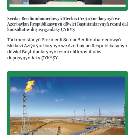
Serdar Berdimuhamedowyň Merkezi Aziýa ýurtlarynyň we
Azerbaýjan Respublikasynyň döwlet Baştutanlarynyň resmi däl
konsultatiw duşuşygyndaky ÇYKYŞ
Türkmenistanyň Prezidenti Serdar Berdimuhamedowyň
Merkezi Aziýa ýurtlarynyň we Azerbaýjan Respublikasynyň
döwlet Baştutanlarynyň resmi däl konsultatiw
duşuşygyndaky ÇYKYŞY.