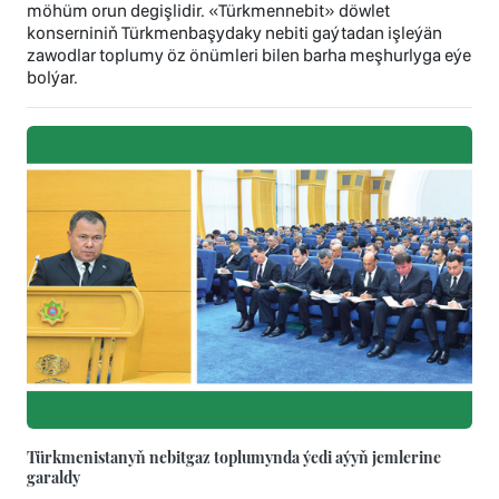
möhüm orun degişlidir. «Türkmennebit» döwlet
konserniniň Türkmenbaşydaky nebiti gaýtadan işleýän
zawodlar toplumy öz önümleri bilen barha meşhurlyga eýe
bolýar.
Türkmenistanyň nebitgaz toplumynda ýedi aýyň jemlerine
garaldy