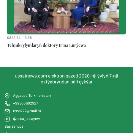
08.12.24 - 13:35
Tehniki ylymlaryň doktory Irina Lurýewa
ussatnews.com elektron gazeti 2020-nji ýylyň 7-nji
oktýabryndan bäri çykýar
Aşgabat, Turkmenistan
+99365692927
ussa777@mail.ru
@ussa_ussayew
Baş sahypa