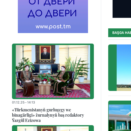
BAŞGA HA
01.12.25 - 14:13
«Türkmenistanyň gurluşygy we
binagärligi» žurnalynyň baş redaktory
Ýazgül Ezizowa