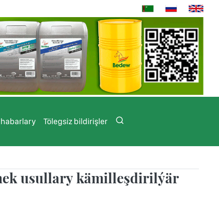
 habarlary
Tölegsiz bildirişler
ek usullary kämilleşdirilýär