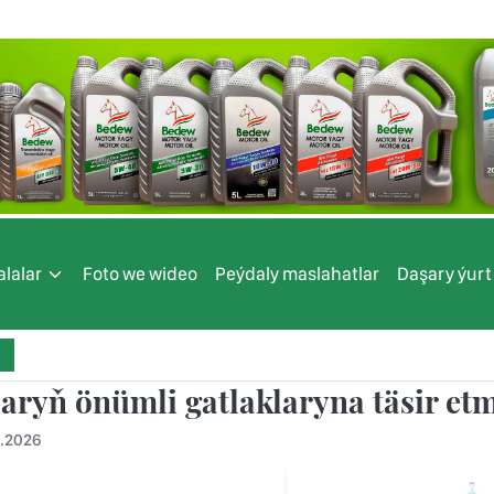
lalar
Foto we wideo
Peýdaly maslahatlar
Daşary ýurt
aryň önümli gatlaklaryna täsir etm
5.2026