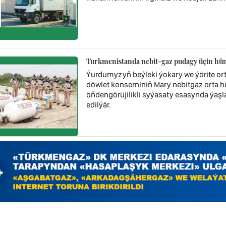
Turkmenistanda nebit-gaz pudagy üçin hünä
Ýurdumyzyň beýleki ýokary we ýörite or
döwlet konserniniň Mary nebitgaz orta 
öňdengörüjilikli syýasaty esasynda ýaşla
edilýär.