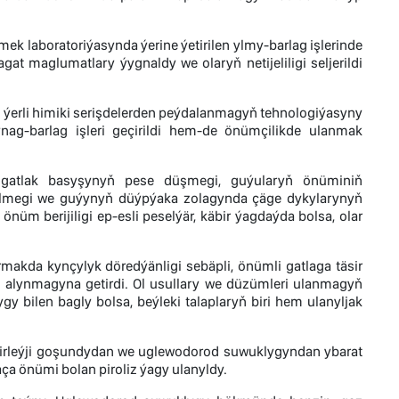
k laboratoriýasynda ýerine ýetirilen ylmy-barlag işlerinde
at maglumatlary ýygnaldy we olaryň netijeliligi seljerildi
n ýerli himiki serişdelerden peýdalanmagyň tehnologiýasyny
ynag-barlag işleri geçirildi hem-de önümçilikde ulanmak
ň gatlak basyşynyň pese düşmegi, guýularyň önüminiň
gelmegi we guýynyň düýpýaka zolagynda çäge dykylarynyň
üm berijiligi ep-esli peselýär, käbir ýagdaýda bolsa, olar
rmakda kynçylyk döredýänligi sebäpli, önümli gatlaga täsir
 alynmagyna getirdi. Ol usullary we düzümleri ulanmagyň
gy bilen bagly bolsa, beýleki talaplaryň biri hem ulanyljak
zirleýji goşundydan we uglewodorod suwuklygyndan ybarat
a önümi bolan piroliz ýagy ulanyldy.