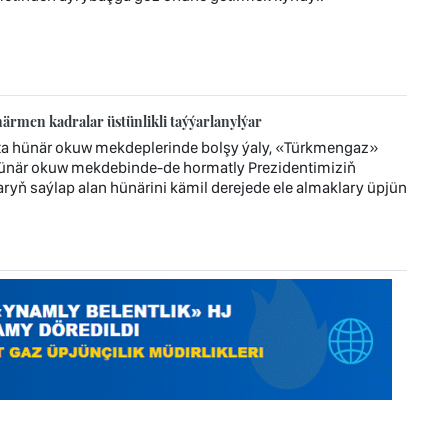
rmen kadralar üstünlikli taýýarlanylýar
ta hünär okuw mekdeplerinde bolşy ýaly, «Türkmengaz»
hünär okuw mekdebinde-de hormatly Prezidentimiziň
ryň saýlap alan hünärini kämil derejede ele almaklary üpjün