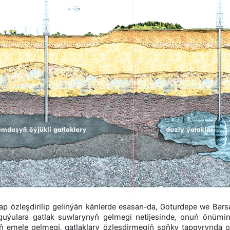
ap özleşdirilip gelinýän känlerde esasan-da, Goturdepe we Bar
 guýulara gatlak suwlarynyň gelmegi netijesinde, onuň önü
ň emele gelmegi, gatlaklary özleşdirmegiň soňky tapgyrynda o