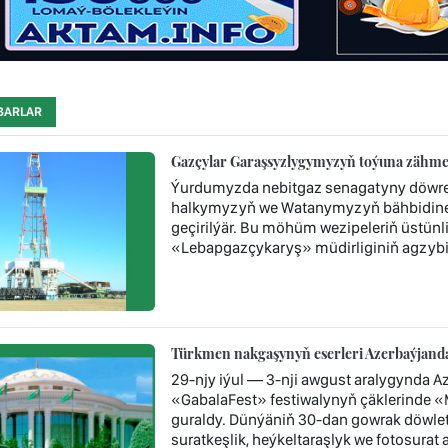
BARLAR
Gazçylar Garaşsyzlygymyzyň toýuna zähmet 
Ýurdumyzda nebitgaz senagatyny döwre
halkymyzyň we Watanymyzyň bähbidine n
geçirilýär. Bu möhüm wezipeleriň üstün
«Lebapgazçykaryş» müdirliginiň agzybir
Türkmen nakgaşynyň eserleri Azerbaýjandak
29-njy iýul — 3-nji awgust aralygynda A
«GabalaFest» festiwalynyň çäklerinde «Me
guraldy. Dünýäniň 30-dan gowrak döwleti
suratkeşlik, heýkeltaraşlyk we fotosurat 