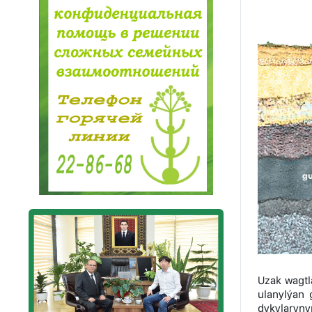
Uzak wagtl
ulanylýan
dykylaryny