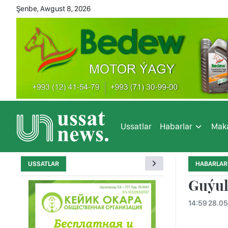
Şenbe, Awgust 8, 2026
Ussatlar
Habarlar
Maka
USSATLAR
HABARLAR
Guýul
14:59 28.0