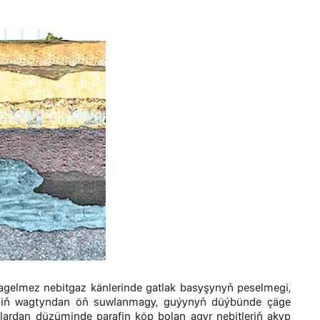
sagelmez nebitgaz känlerinde gatlak basyşynyň peselmegi,
miniň wagtyndan öň suwlanmagy, guýynyň düýbünde çäge
lardan düzüminde parafin köp bolan agyr nebitleriň akyp