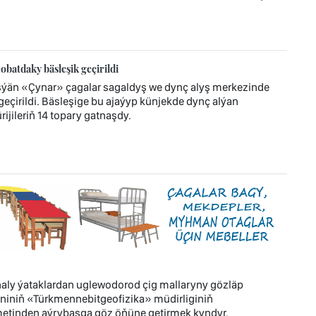
atdaky bäsleşik geçirildi
eşýän «Çynar» çagalar sagaldyş we dynç alyş merkezinde
çirildi. Bäsleşige bu ajaýyp künjekde dynç alýan
ijileriň 14 topary gatnaşdy.
aly ýataklardan uglewodorod çig mallaryny gözläp
iniň «Türkmennebitgeofizika» müdirliginiň
hmetinden aýrybaşga göz öňüne getirmek kyndyr.