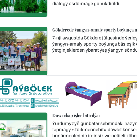
dialogy ösdürmäge gönükdirildi.
Gökderede ýangyn-amaly sporty boýunça nob
7-nji awgustda Gökdere jülgesinde ýerl
ýangyn-amaly sporty boýunça bäsleşik ge
ýetginjeklerden ybarat ýaş ýangyn söndür
Döwrebap işler bitirilýär
Ýurdumyzyň günbatar sebitindäki hazyn
tapmagy «Türkmennebit» döwlet konsern
hünärmenleriniň irginsiz we netijeli zä