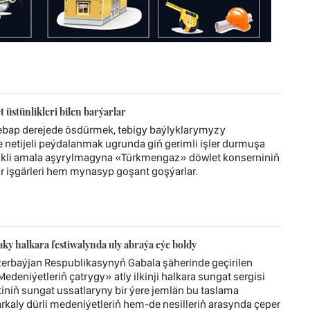
üstünlikleri bilen barýarlar
bap derejede ösdürmek, tebigy baýlyklarymyzy
etijeli peýdalanmak ugrunda giň gerimli işler durmuşa
likli amala aşyrylmagyna «Türkmengaz» döwlet konserniniň
 işgärleri hem mynasyp goşant goşýarlar.
y halkara festiwalynda uly abraýa eýe boldy
zerbaýjan Respublikasynyň Gabala şäherinde geçirilen
deniýetleriň çatrygy» atly ilkinji halkara sungat sergisi
niň sungat ussatlaryny bir ýere jemlän bu taslama
arkaly dürli medeniýetleriň hem-de nesilleriň arasynda çeper