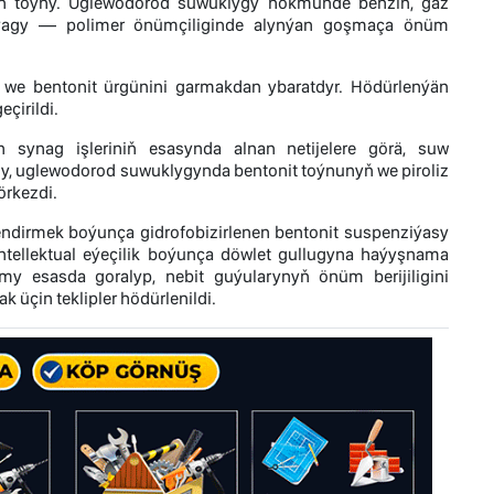
an toýny. Uglewodorod suwuklygy hökmünde benzin, gaz
iz ýagy — polimer önümçiliginde alynýan goşmaça önüm
y we bentonit ürgünini garmakdan ybaratdyr. Hödürlenýän
çirildi.
en synag işleriniň esasynda alnan netijelere görä, suw
asy, uglewodorod suwuklygynda bentonit toýnunyň we piroliz
örkezdi.
endirmek boýunça gidrofobizirlenen bentonit suspenziýasy
ntellektual eýeçilik boýunça döwlet gullugyna haýyşnama
lmy esasda goralyp, nebit guýularynyň önüm berijiligini
üçin teklipler hödürlenildi.