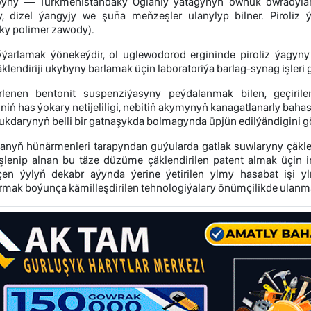
toýny — Türkmenistandaky Oglanly ýatagynyň ownuk owradyl
y, dizel ýangyjy we şuňa meňzeşler ulanylyp bilner. Pirol
ky polimer zawody).
ýarlamak ýönekeýdir, ol uglewodorod ergininde piroliz ýagyn
lendiriji ukybyny barlamak üçin laboratoriýa barlag-synag işleri ge
irlenen bentonit suspenziýasyny peýdalanmak bilen, geçiril
iň has ýokary netijeliligi, nebitiň akymynyň kanagatlanarly bah
kdarynyň belli bir gatnaşykda bolmagynda üpjün edilýändigini g
ýanyň hünärmenleri tarapyndan guýularda gatlak suwlaryny çäkl
şlenip alnan bu täze düzüme çäklendirilen patent almak üçin i
eçen ýylyň dekabr aýynda ýerine ýetirilen ylmy hasabat işi y
mak boýunça kämilleşdirilen tehnologiýalary önümçilikde ulanmak 