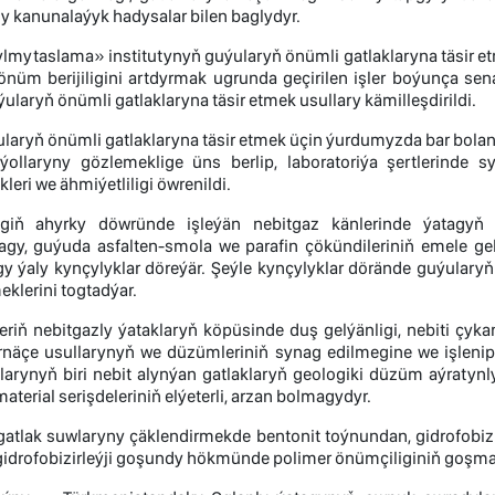
y kanunalaýyk hadysalar bilen baglydyr.
mytaslama» institutynyň guýularyň önümli gatlaklaryna täsir etme
nüm berijiligini artdyrmak ugrunda geçirilen işler boýunça senag
laryň önümli gatlaklaryna täsir etmek usullary kämilleşdirildi.
ularyň önümli gatlaklaryna täsir etmek üçin ýurdumyzda bar bola
ollaryny gözlemeklige üns berlip, laboratoriýa şertlerinde s
leri we ähmiýetliligi öwrenildi.
egiň ahyrky döwründe işleýän nebitgaz känlerinde ýatagy
gy, guýuda asfalten-smola we parafin çökündileriniň emele 
ýaly kynçylyklar döreýär. Şeýle kynçylyklar dörände guýularyň ön
klerini togtadýar.
riň nebitgazly ýataklaryň köpüsinde duş gelýänligi, nebiti çyka
rnäçe usullarynyň we düzümleriniň synag edilmegine we işlenip
larynyň biri nebit alynýan gatlaklaryň geologiki düzüm aýratynly
aterial serişdeleriniň elýeterli, arzan bolmagydyr.
gatlak suwlaryny çäklendirmekde bentonit toýnundan, gidrofobi
idrofobizirleýji goşundy hökmünde polimer önümçiliginiň goşmaç