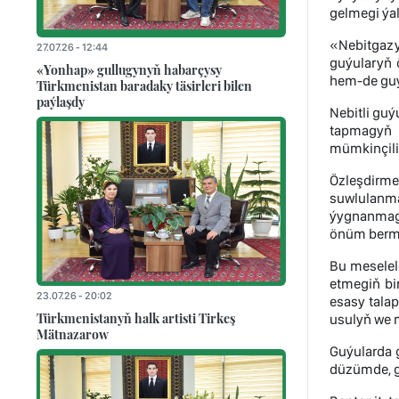
gelmegi ýal
«Nebitgazyl
27.07.26 - 12:44
guýularyň ö
«Yonhap» gullugynyň habarçysy
hem-de guýu
Türkmenistan baradaky täsirleri bilen
paýlaşdy
Nebitli guý
tapmagyň ý
mümkinçilik
Özleşdirm
suwlulanma
ýygnanmagy 
önüm berme
Bu meselele
etmegiň bi
23.07.26 - 20:02
esasy talap
Türkmenistanyň halk artisti Tirkeş
usulyň we m
Mätnazarow
Guýularda 
düzümde, g