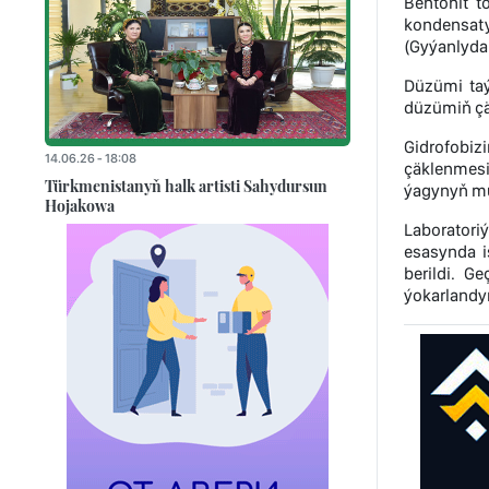
Bentonit 
kondensat
(Gyýanlyda
Düzümi taý
düzümiň çäk
Gidrofobiz
14.06.26 - 18:08
çäklenmesin
Türkmenistanyň halk artisti Sahydursun
ýagynyň mu
Hojakowa
Laboratori
esasynda i
berildi. G
ýokarlandyr