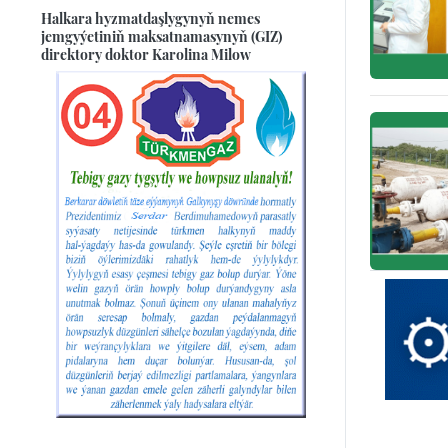
Halkara hyzmatdaşlygynyň nemes
jemgyýetiniň maksatnamasynyň (GIZ)
direktory doktor Karolina Milow