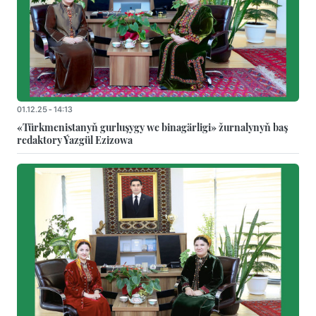
01.12.25 - 14:13
«Türkmenistanyň gurluşygy we binagärligi» žurnalynyň baş
redaktory Ýazgül Ezizowa