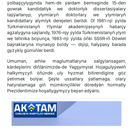
ýolbaşçylygynda hem-de ýardam bermeginde 15-den
gowrak kandidatlyk we doktorlyk dissertasiýalary
taýýarlanyp, ylymlaryň doktorlary we ylymlaryň
kandidatlary alymlyk derejeleri berildi. Ol 1981-nji ýylda
Türkmenistanyň Ylymlar akademiýasynyň habarçy
agzalygyna saýlandy, 1976-njy ýylda Türkmenistanyň ylym
we tehnika boýunça, 1983-nji ýylda öňki SSSR-iň Döwlet
baýraklaryna mynasyp boldy — diýip, halypasy barada
gyzykly gürrüňler berdi.
Umuman, arhiw maglumatlaryna salgylansagam,
kärdeşlerini diňlänimizde-de Ýagşymyrat Hojagulyýewiň
halkymyzyň öňünde uly hyzmat bitirendigine göz
ýetirmek bolýar. Şeýle ussatlary ýatlamaga, olary
hatyralamaga giň mümkinçilikler döredýän hormatly
Prezidentimize hoşallygymyzy beýan edýäris.