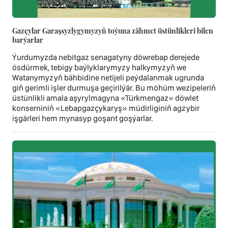
Gazçylar Garaşsyzlygymyzyň toýuna zähmet üstünlikleri bilen
barýarlar
Ýurdumyzda nebitgaz senagatyny döwrebap derejede
ösdürmek, tebigy baýlyklarymyzy halkymyzyň we
Watanymyzyň bähbidine netijeli peýdalanmak ugrunda
giň gerimli işler durmuşa geçirilýär. Bu möhüm wezipeleriň
üstünlikli amala aşyrylmagyna «Türkmengaz» döwlet
konserniniň «Lebapgazçykaryş» müdirliginiň agzybir
işgärleri hem mynasyp goşant goşýarlar.