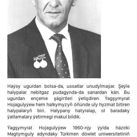
Haýsy ugurdan bolsa-da, ussatlar unudylmaýar. Şeýle
halypalar nebitgaz pudagynda-da sanardan kän. Bu
ugurdan ençeme şägirtleri ýetişdiren Ýagşymyrat
Hojagulyýew hem halkymyzyň öňünde uly hyzmat bitiren
halypalaryň biri. Halypany hatyralap, ol baradaky
ýatlamalary ýetirmegi makul bildik.
Ýagşymyrat Hojagulyýew 1960-njy ýylda häzirki
Magtymguly adyndaky Türkmen döwlet uniwersitetiniň