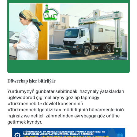
Döwrebap işler bitirilýär
Ýurdumyzyň günbatar sebitindäki hazynaly ýataklardan
uglewodorod çig mallaryny gözläp tapmagy
«Türkmennebit» döwlet konserniniň
«Türkmennebitgeofizika» müdirliginiň hünärmenleriniň
irginsiz we netijeli zähmetinden aýrybaşga göz öňüne
getirmek kyndyr.