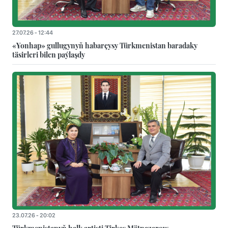
27.07.26 - 12:44
«Yonhap» gullugynyň habarçysy Türkmenistan baradaky
täsirleri bilen paýlaşdy
23.07.26 - 20:02