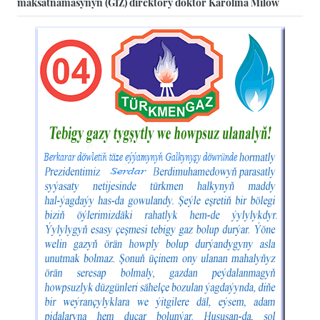
maksatnamasynyň (GIZ) direktory doktor Karolina Milow