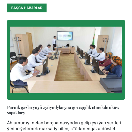
BAŞGA HABARLAR
Parnik gazlarynyň zyňyndylaryna gözegçilik etmekde okuw
sapaklary
Ählumumy metan borçnamasyndan gelip çykýan şertleri
ýerine ýetirmek maksady bilen, «Türkmengaz» döwlet