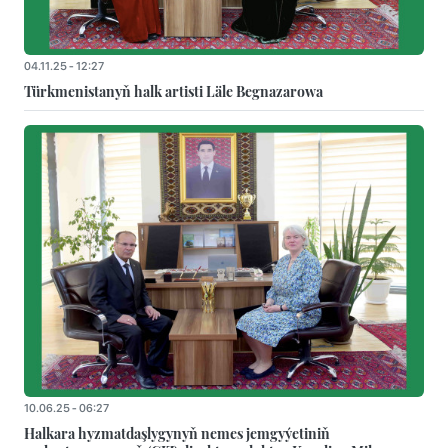
04.11.25 - 12:27
Türkmenistanyň halk artisti Läle Begnazarowa
10.06.25 - 06:27
Halkara hyzmatdaşlygynyň nemes jemgyýetiniň