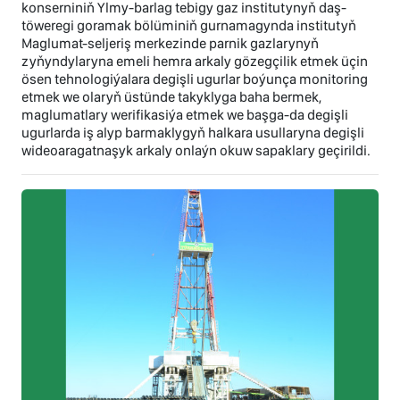
konserniniň Ylmy-barlag tebigy gaz institutynyň daş-
töweregi goramak bölüminiň gurnamagynda institutyň
Maglumat-seljeriş merkezinde parnik gazlarynyň
zyňyndylaryna emeli hemra arkaly gözegçilik etmek üçin
ösen tehnologiýalara degişli ugurlar boýunça monitoring
etmek we olaryň üstünde takyklyga baha bermek,
maglumatlary werifikasiýa etmek we başga-da degişli
ugurlarda iş alyp barmaklygyň halkara usullaryna degişli
wideoaragatnaşyk arkaly onlaýn okuw sapaklary geçirildi.