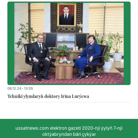
08.12.24 - 13:35
Tehniki ylymlaryň doktory Irina Lurýewa
ussatnews.com elektron gazeti 2020-nji ýylyň 7-nji
oktýabryndan bäri çykýar