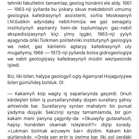
tehniki fakultetini tamamlap, geolog hünärini ele aldy. 1961
— 1963-nji ýyllarda bu ýokary okuw mekdebiniň umumy
geologiýa kafedrasynyň assistenti, soňra Moskwanyň
I.M.Gubkin adyndaky nebit-himiýa we gaz senagaty
institutynyň aspiranty hem-de toplumlaýyn gaz-nebit
ekspedisiýasynyň kiçi ylmy işgäri, 1963-nji ýylyň
aýagynda öňki Türkmen politehniki institutynyň geologiýa
we nebit, gaz känlerini agtaryş kafedrasynyň uly
mugallymy, 1966 — 1973-nji ýyllarda bolsa gidrogeologiýa
we nebit geologiýasy kafedrasynyň müdiri wezipesinde
işledi.
Biz, ilki bilen, halypa geologyň ogly Agamyrat Hojagulyýew
bilen gürrüňdeş bolduk. Ol:
— Kakamyň köp wagty iş saparlarynda geçerdi. Onuň
kärdeşleri bilen iş pursatlaryndaky düşen suratlary şahsy
arhiwinde bar. Suratlaryny synlan mahalym bir pursat
ýadyma düşýär. Sekizinji synpy tamamlamda, bir gün
kakam meni ýanyna çagyrdy-da: «Okuwyňy gutaraňsoň,
haýsy hünärden okamak isleýärsiň?» diýip sorady.
«Lukman bolmak arzuwym bar» diýdim. Kakam kän
gürlänokdy. «Onda sen ertir iş ýerime bar. Ilki şol ýerdäki