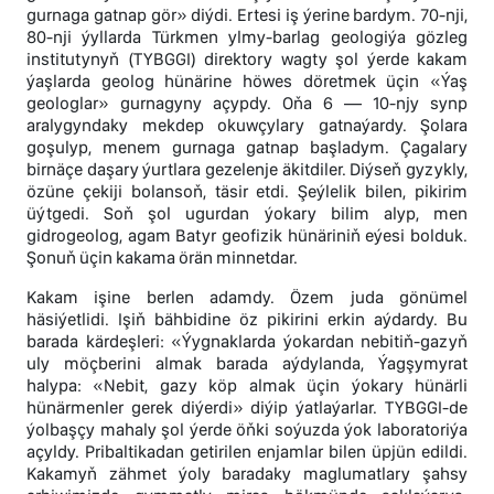
gurnaga gatnap gör» diýdi. Ertesi iş ýerine bardym. 70-nji,
80-nji ýyllarda Türkmen ylmy-barlag geologiýa gözleg
institutynyň (TYBGGI) direktory wagty şol ýerde kakam
ýaşlarda geolog hünärine höwes döretmek üçin «Ýaş
geologlar» gurnagyny açypdy. Oňa 6 — 10-njy synp
aralygyndaky mekdep okuwçylary gatnaýardy. Şolara
goşulyp, menem gurnaga gatnap başladym. Çagalary
birnäçe daşary ýurtlara gezelenje äkitdiler. Diýseň gyzykly,
özüne çekiji bolansoň, täsir etdi. Şeýlelik bilen, pikirim
üýtgedi. Soň şol ugurdan ýokary bilim alyp, men
gidrogeolog, agam Batyr geofizik hünäriniň eýesi bolduk.
Şonuň üçin kakama örän minnetdar.
Kakam işine berlen adamdy. Özem juda gönümel
häsiýetlidi. Işiň bähbidine öz pikirini erkin aýdardy. Bu
barada kärdeşleri: «Ýygnaklarda ýokardan nebitiň-gazyň
uly möçberini almak barada aýdylanda, Ýagşymyrat
halypa: «Nebit, gazy köp almak üçin ýokary hünärli
hünärmenler gerek diýerdi» diýip ýatlaýarlar. TYBGGI-de
ýolbaşçy mahaly şol ýerde öňki soýuzda ýok laboratoriýa
açyldy. Pribaltikadan getirilen enjamlar bilen üpjün edildi.
Kakamyň zähmet ýoly baradaky maglumatlary şahsy