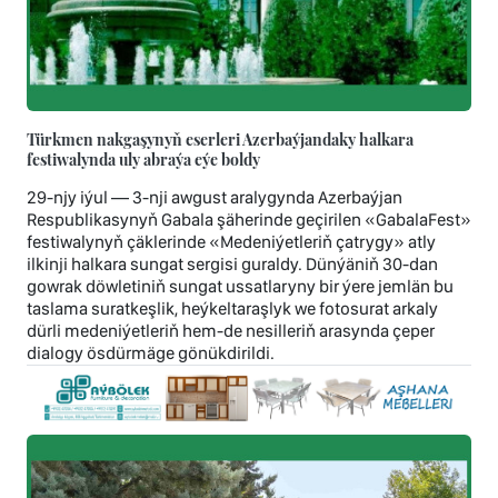
Türkmen nakgaşynyň eserleri Azerbaýjandaky halkara
festiwalynda uly abraýa eýe boldy
29-njy iýul — 3-nji awgust aralygynda Azerbaýjan
Respublikasynyň Gabala şäherinde geçirilen «GabalaFest»
festiwalynyň çäklerinde «Medeniýetleriň çatrygy» atly
ilkinji halkara sungat sergisi guraldy. Dünýäniň 30-dan
gowrak döwletiniň sungat ussatlaryny bir ýere jemlän bu
taslama suratkeşlik, heýkeltaraşlyk we fotosurat arkaly
dürli medeniýetleriň hem-de nesilleriň arasynda çeper
dialogy ösdürmäge gönükdirildi.