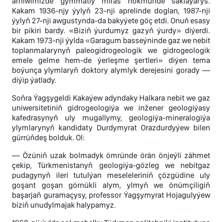
arhiwimizde gymmatly miras hökmünde saklaýarys.
Kakam 1936-njy ýylyň 23-nji aprelinde doglan, 1987-nji
ýylyň 27-nji awgustynda-da bakyýete göç etdi. Onuň esasy
bir pikiri bardy. «Biziň ýurdumyz gazyň ýurdy» diýerdi.
Kakam 1973-nji ýylda «Garagum basseýninde gaz we nebit
toplanmalarynyň paleogidrogeologik we gidrogeologik
emele gelme hem-de ýerleşme şertleri» diýen tema
boýunça ylymlaryň doktory alymlyk derejesini gorady —
diýip ýatlady.
Soňra Ýagşygeldi Kakaýew adyndaky Halkara nebit we gaz
uniwersitetiniň gidrogeologiýa we inžener geologiýasy
kafedrasynyň uly mugallymy, geologiýa-mineralogiýa
ylymlarynyň kandidaty Durdymyrat Orazdurdyýew bilen
gürrüňdeş bolduk. Ol:
— Özüniň uzak bolmadyk ömründe örän önjeýli zähmet
çekip, Türkmenistanyň geologiýa-gözleg we nebitgaz
pudagynyň ileri tutulýan meseleleriniň çözgüdine uly
goşant goşan görnükli alym, ylmyň we önümçiligiň
başarjaň guramaçysy, professor Ýagşymyrat Hojagulyýew
biziň unudylmajak halypamyz.