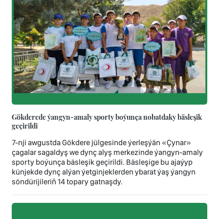
Gökderede ýangyn-amaly sporty boýunça nobatdaky bäsleşik
geçirildi
7-nji awgustda Gökdere jülgesinde ýerleşýän «Çynar»
çagalar sagaldyş we dynç alyş merkezinde ýangyn-amaly
sporty boýunça bäsleşik geçirildi. Bäsleşige bu ajaýyp
künjekde dynç alýan ýetginjeklerden ybarat ýaş ýangyn
söndürijileriň 14 topary gatnaşdy.