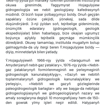
1968-nji ýylda şol mahalky Türkmen politehniki institutyna
okuwa girenimde, Ýagşymyrat Hojagulyýew
gidrogeologiýa we nebit geologiýasy kafedrasynyň
müdiridi. Ol biziň topar ýolbaşçymyz boldy. Onuň geçýän
sapaklary özüne çekijidi, ýönekeý, sada dilde
düşündirýärdi. 3-nji ýyldan soň, tejribelige gidenimizde,
önümçilik edaralary (gidrogeologik, geologik
ekspedisiýalar) bilen habarlaşyp, bize okaýan ugrumyz
boýunça aýlykly tejribelik geçmäge mümkinçilik
döredýärdi. Okuwy tamamlap, institutda mugallym bolup
galmagymda-da uly itergi beren Ý.Hojagulyýew boldy —
diýip, minnetdarlyk bilen ýatlady.
Ý.Hojagulyýewiň 1966-njy ýylda «Garagumuň we
Amyderýanyň nebit-gaz ýataklary», 1976-njy ýylda «Nebit-
gaz ýataklarynyň formirlenmeginiň we ýerleşmeginiň
gidrogeologik kanunalaýyklygy», «Gazyň we nebitiň
toplanmalarynyň gidrogeologik kanunalaýyklary we
ýerleşişi», «Nebitiň we gazyň gözleglerinde
paleogidrogeologik barlaglar» atly we başga-da nebitgaz
gidrogeologiýasynyň we gidrogeologiýanyň nazary we
amaly soraglaryna degişli 10 monografiýasy hem-de 150-
den gowrak ylmy işleri neşir edildi. Halypanyň