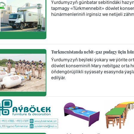
Ýurdumyzyň günbatar sebitindäki hazyn
tapmagy «Türkmennebit» döwlet konsern
hünärmenleriniň irginsiz we netijeli zä
Turkmenistanda nebit-gaz pudagy üçin hünä
Ýurdumyzyň beýleki ýokary we ýörite or
döwlet konserniniň Mary nebitgaz orta 
öňdengörüjilikli syýasaty esasynda ýaşla
edilýär.