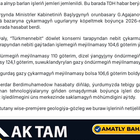
alnyp barlan işleriň jemleri jemlenildi. Bu barada TDH habar berýä
arşynda Ministrler Kabinetiniň Başlygynyň orunbasary G.Agaja
ä bazaryna çykarmagyň ugurlaryny köpeltmek boýunça 2026-njy
arada hasabat berdi.
i ýaly, “Türkmennebit” döwlet konserni tarapyndan nebit çykar
rapyndan nebiti gaýtadan işlemegiň meýilnamasy 104,6 göterim ýer
ürmegiň meýilnamasy 110 göterim, dizel ýangyjyny öndürmegiň
y 124,1 göterim, suwuklandyrylan gazy öndürmegiň meýilnamasy 11
ugurdaş gazy çykarmagyň meýilnamasy bolsa 106,6 göterim boldy
Serdar Berdimuhamedow hasabaty diňläp, ýurdumyzda tebigy ga
man tehnologiýalaryny giňden ornaşdyrmak boýunça işleri do
 işledilmegini üns merkezinde saklamagyň möhümdigini aýtdy.
utany wise-premýere geologiýa-gözleg we buraw işleriniň netijeli