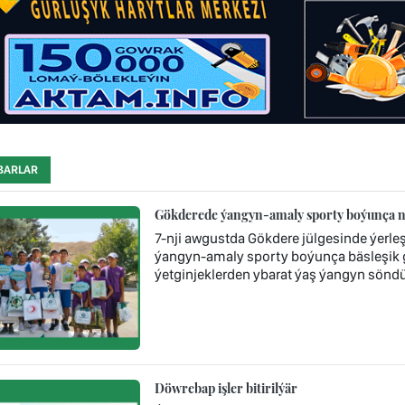
BARLAR
Gökderede ýangyn-amaly sporty boýunça nob
7-nji awgustda Gökdere jülgesinde ýerl
ýangyn-amaly sporty boýunça bäsleşik ge
ýetginjeklerden ybarat ýaş ýangyn söndür
Döwrebap işler bitirilýär