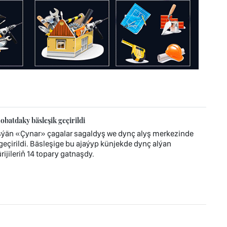
atdaky bäsleşik geçirildi
eşýän «Çynar» çagalar sagaldyş we dynç alyş merkezinde
çirildi. Bäsleşige bu ajaýyp künjekde dynç alýan
ijileriň 14 topary gatnaşdy.