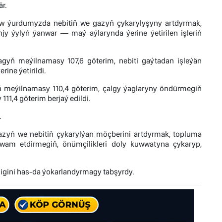
r.
now ýurdumyzda nebitiň we gazyň çykarylyşyny artdyrmak,
 ýylyň ýanwar — maý aýlarynda ýerine ýetirilen işleriň
magyň meýilnamasy 107,6 göterim, nebiti gaýtadan işleýän
ine ýetirildi.
 meýilnamasy 110,4 göterim, çalgy ýaglaryny öndürmegiň
1,4 göterim berjaý edildi.
.
zyň we nebitiň çykarylýan möçberini artdyrmak, topluma
wam etdirmegiň, önümçilikleri doly kuwwatyna çykaryp,
ligini has-da ýokarlandyrmagy tabşyrdy.