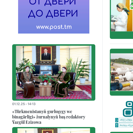
01.12.25 - 14:13
«Türkmenistanyň gurluşygy we
binagärligi» žurnalynyň baş redaktory
Ýazgül Ezizowa