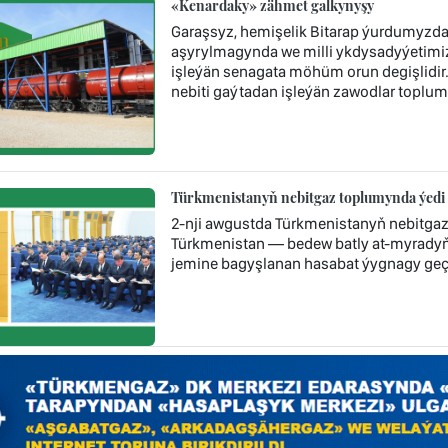
«Kenardaky» zähmet galkynyşy
Garaşsyz, hemişelik Bitarap ýurdumyzda 
aşyrylmagynda we milli ykdysadyýetimi
işleýän senagata möhüm orun degişlidi
nebiti gaýtadan işleýän zawodlar toplum
Türkmenistanyň nebitgaz toplumynda ýedi 
2-nji awgustda Türkmenistanyň nebitga
Türkmenistan — bedew batly at-myradyň 
jemine bagyşlanan hasabat ýygnagy geçir