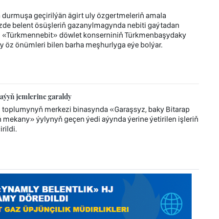
durmuşa geçirilýän ägirt uly özgertmeleriň amala
zde belent ösüşleriň gazanylmagynda nebiti gaýtadan
r. «Türkmennebit» döwlet konserniniň Türkmenbaşydaky
y öz önümleri bilen barha meşhurlyga eýe bolýar.
aýyň jemlerine garaldy
z toplumynyň merkezi binasynda «Garaşsyz, baky Bitarap
mekany» ýylynyň geçen ýedi aýynda ýerine ýetirilen işleriň
ildi.