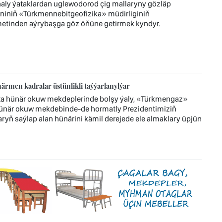
aly ýataklardan uglewodorod çig mallaryny gözläp
iniň «Türkmennebitgeofizika» müdirliginiň
hmetinden aýrybaşga göz öňüne getirmek kyndyr.
rmen kadralar üstünlikli taýýarlanylýar
ta hünär okuw mekdeplerinde bolşy ýaly, «Türkmengaz»
hünär okuw mekdebinde-de hormatly Prezidentimiziň
ryň saýlap alan hünärini kämil derejede ele almaklary üpjün