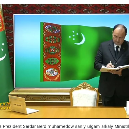
da Prezident Serdar Berdimuhamedow sanly ulgam arkaly Ministrle