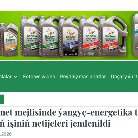
lalar
Foto we wideo
Peýdaly maslahatlar
Daşary ýurt
et mejlisinde ýangyç-energetika 
 işiniň netijeleri jemlenildi
6.2026