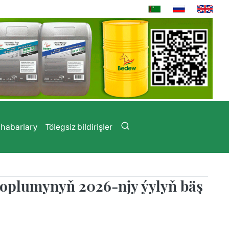
 habarlary
Tölegsiz bildirişler
toplumynyň 2026-njy ýylyň bäş