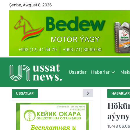
Şenbe, Awgust 8, 2026
Ussatlar
Habarlar
Maka
USSATLAR
HABARLAR
Höküm
aýynyň
15:48 06.0