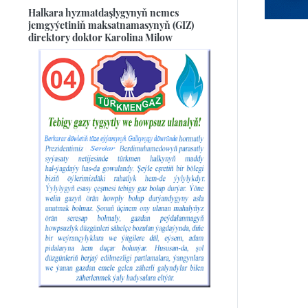
Halkara hyzmatdaşlygynyň nemes
jemgyýetiniň maksatnamasynyň (GIZ)
direktory doktor Karolina Milow