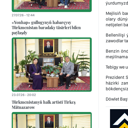
ýurdumyzda 
Mejlisiň b
27.07.26 - 12:44
olary düný
«Yonhap» gullugynyň habarçysy
netijeleri b
Türkmenistan baradaky täsirleri bilen
paýlaşdy
Belleniliş
zawodlar ta
Benzin önd
meýilnamas
Tebigy we 
Prezident 
häzirki za
bökdençsiz
23.07.26 - 20:02
Döwlet Başt
Türkmenistanyň halk artisti Tirkeş
Mätnazarow