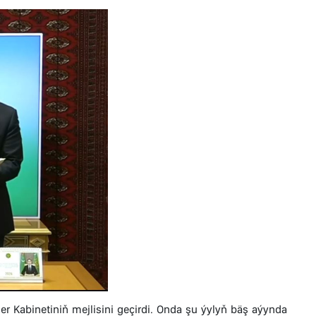
r Kabinetiniň mejlisini geçirdi. Onda şu ýylyň bäş aýynda