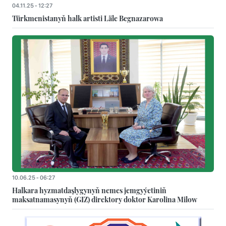
04.11.25 - 12:27
Türkmenistanyň halk artisti Läle Begnazarowa
10.06.25 - 06:27
Halkara hyzmatdaşlygynyň nemes jemgyýetiniň
maksatnamasynyň (GIZ) direktory doktor Karolina Milow