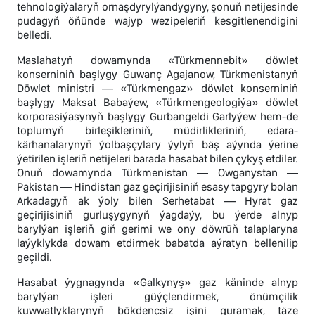
tehnologiýalaryň ornaşdyrylýandygyny, şonuň netijesinde
pudagyň öňünde wajyp wezipeleriň kesgitlenendigini
belledi.
Maslahatyň dowamynda «Türkmennebit» döwlet
konserniniň başlygy Guwanç Agajanow, Türkmenistanyň
Döwlet ministri — «Türkmengaz» döwlet konserniniň
başlygy Maksat Babaýew, «Türkmengeologiýa» döwlet
korporasiýasynyň başlygy Gurbangeldi Garlyýew hem-de
toplumyň birleşikleriniň, müdirlikleriniň, edara-
kärhanalarynyň ýolbaşçylary ýylyň bäş aýynda ýerine
ýetirilen işleriň netijeleri barada hasabat bilen çykyş etdiler.
Onuň dowamynda Türkmenistan — Owganystan —
Pakistan — Hindistan gaz geçirijisiniň esasy tapgyry bolan
Arkadagyň ak ýoly bilen Serhetabat — Hyrat gaz
geçirijisiniň gurluşygynyň ýagdaýy, bu ýerde alnyp
barylýan işleriň giň gerimi we ony döwrüň talaplaryna
laýyklykda dowam etdirmek babatda aýratyn bellenilip
geçildi.
Hasabat ýygnagynda «Galkynyş» gaz käninde alnyp
barylýan işleri güýçlendirmek, önümçilik
kuwwatlyklarynyň bökdençsiz işini guramak, täze