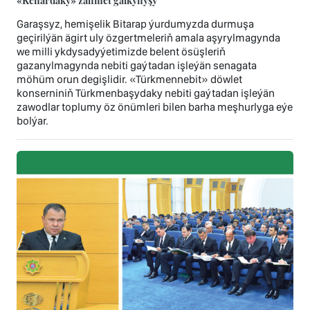
«Kenardaky» zähmet galkynyşy
Garaşsyz, hemişelik Bitarap ýurdumyzda durmuşa
geçirilýän ägirt uly özgertmeleriň amala aşyrylmagynda
we milli ykdysadyýetimizde belent ösüşleriň
gazanylmagynda nebiti gaýtadan işleýän senagata
möhüm orun degişlidir. «Türkmennebit» döwlet
konserniniň Türkmenbaşydaky nebiti gaýtadan işleýän
zawodlar toplumy öz önümleri bilen barha meşhurlyga eýe
bolýar.