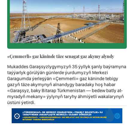
«Çemmerli» gaz käninde täze senagat gaz akymy alyndy
Mukaddes Garaşsyzlygymyzyň 35 ýyllyk şanly baýramyna
taýýarlyk görülýän günlerde ýurdumyzyň Merkezi
Garagumda ýerleşýän «Çemmerli» gaz käninde tebigy
gazyň täze akymynyň alnandygy baradaky hoş habar
«Garaşsyz, baky Bitarap Türkmenistan — bedew batly at-
myradyň mekany» ýylynyň taryhy ähmiýetli wakalarynyň
üstüni ýetirdi.