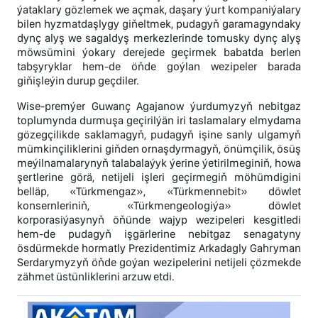
ýataklary gözlemek we açmak, daşary ýurt kompaniýalary
bilen hyzmatdaşlygy giňeltmek, pudagyň garamagyndaky
dynç alyş we sagaldyş merkezlerinde tomusky dynç alyş
möwsümini ýokary derejede geçirmek babatda berlen
tabşyryklar hem-de öňde goýlan wezipeler barada
giňişleýin durup geçdiler.
Wise-premýer Guwanç Agajanow ýurdumyzyň nebitgaz
toplumynda durmuşa geçirilýän iri taslamalary elmydama
gözegçilikde saklamagyň, pudagyň işine sanly ulgamyň
mümkinçiliklerini giňden ornaşdyrmagyň, önümçilik, ösüş
meýilnamalarynyň talabalaýyk ýerine ýetirilmeginiň, howa
şertlerine görä, netijeli işleri geçirmegiň möhümdigini
belläp, «Türkmengaz», «Türkmennebit» döwlet
konsernleriniň, «Türkmengeologiýa» döwlet
korporasiýasynyň öňünde wajyp wezipeleri kesgitledi
hem-de pudagyň işgärlerine nebitgaz senagatyny
ösdürmekde hormatly Prezidentimiz Arkadagly Gahryman
Serdarymyzyň öňde goýan wezipelerini netijeli çözmekde
zähmet üstünliklerini arzuw etdi.