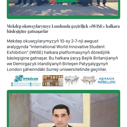
Mekdep okuwçylarymyz Londonda geçiriljek «iWISE» halkara
bäsleşigine gatnaşarlar
Mekdep okuwçylarymyzyň 10-sy 2-7-nji awgust
aralygynda “International World Innovative Student
Exhibition” (iWISE) halkara platformasynyň döredijilik
bäsleşigine gatnaşar. Bu halkara ýaryş Beýik Britaniýanyň
we Demirgazyk Irlandiýanyň Birleşen Patyşalygynyň
London şäherindäki Surreý uniwersitetinde geçiriler.