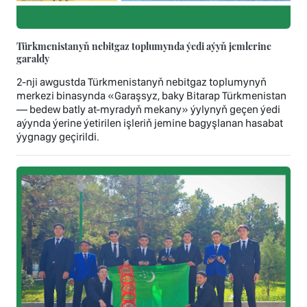
Türkmenistanyň nebitgaz toplumynda ýedi aýyň jemlerine
garaldy
2-nji awgustda Türkmenistanyň nebitgaz toplumynyň
merkezi binasynda «Garaşsyz, baky Bitarap Türkmenistan
— bedew batly at-myradyň mekany» ýylynyň geçen ýedi
aýynda ýerine ýetirilen işleriň jemine bagyşlanan hasabat
ýygnagy geçirildi.