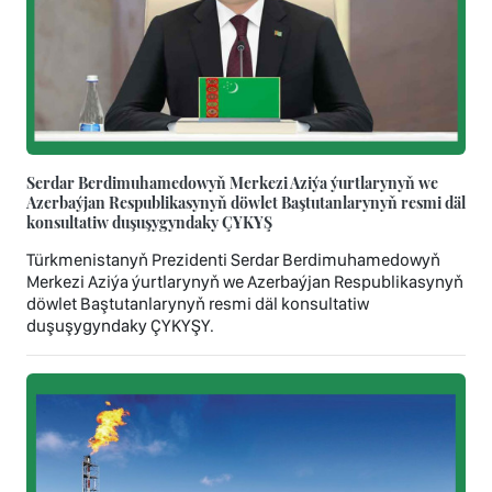
Serdar Berdimuhamedowyň Merkezi Aziýa ýurtlarynyň we
Azerbaýjan Respublikasynyň döwlet Baştutanlarynyň resmi däl
konsultatiw duşuşygyndaky ÇYKYŞ
Türkmenistanyň Prezidenti Serdar Berdimuhamedowyň
Merkezi Aziýa ýurtlarynyň we Azerbaýjan Respublikasynyň
döwlet Baştutanlarynyň resmi däl konsultatiw
duşuşygyndaky ÇYKYŞY.