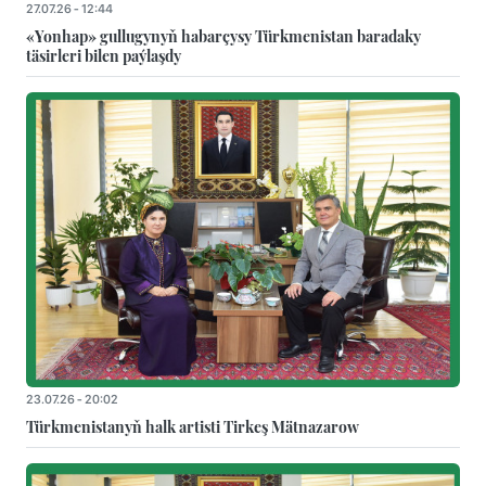
27.07.26 - 12:44
«Yonhap» gullugynyň habarçysy Türkmenistan baradaky
täsirleri bilen paýlaşdy
23.07.26 - 20:02
Türkmenistanyň halk artisti Tirkeş Mätnazarow