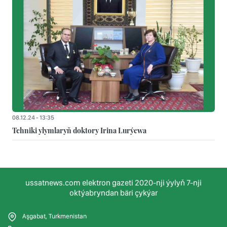
08.12.24 - 13:35
Tehniki ylymlaryň doktory Irina Lurýewa
ussatnews.com elektron gazeti 2020-nji ýylyň 7-nji
oktýabryndan bäri çykýar
Aşgabat, Turkmenistan