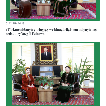
01.12.25 - 14:13
«Türkmenistanyň gurluşygy we binagärligi» žurnalynyň baş
redaktory Ýazgül Ezizowa