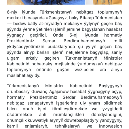
6-njy iýunda Türkmenistanyň nebitgaz toplumynyň
merkezi binasynda «Garaşsyz, baky Bitarap Türkmenistan
— bedew batly at-myradyň mekany» ýylynyň geçen bäş
aýynda ýerine ýetirilen işleriň jemine bagyşlanan hasabat
ýygnagy geçirildi. Onda 5-nji iýunda hormatly
Prezidentimiz Serdar Berdimuhamedowyň milli
ykdysadyýetimiziň pudaklarynda şu ýylyň geçen bäş
aýynda alnyp barlan işleriň netijelerine bagyşlap, sanly
ulgam arkaly geçiren Türkmenistanyň Ministrler
Kabinetiniň nobatdaky mejlisinde ýurdumyzyň nebitgaz
toplumynyň öňünde goýan wezipeleri ara alnyp
maslahatlaşyldy.
Türkmenistanyň Ministrler Kabinetiniň Başlygynyň
orunbasary Guwanç Agajanow hasabat ýygnagyny açyp,
hormatly Prezidentimiz Serdar Berdimuhamedowyň
nebitgaz senagatynyň işgärlerine uly ynam bildirmek
bilen, onuň işini kämilleşdirmekde we yzygiderli
ösdürmekde ähli mümkinçilikleri döredýändigini,
önümçilik kuwwatlyklarynyň döwrebaplaşdyrylýandygyny,
kämil enjamlaryň, tehnikalaryň we innowasion