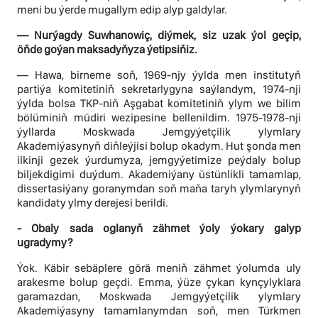
meni bu ýerde mugallym edip alyp galdylar.
— Nurýagdy Suwhanowiç, diýmek, siz uzak ýol geçip,
öňde goýan maksadyňyza ýetipsiňiz.
— Hawa, birneme soň, 1969-njy ýylda men institutyň
partiýa komitetiniň sekretarlygyna saýlandym, 1974-nji
ýylda bolsa TKP-niň Aşgabat komitetiniň ylym we bilim
bölüminiň müdiri wezipesine bellenildim. 1975-1978-nji
ýyllarda Moskwada Jemgyýetçilik ylymlary
Akademiýasynyň diňleýjisi bolup okadym. Hut şonda men
ilkinji gezek ýurdumyza, jemgyýetimize peýdaly bolup
biljekdigimi duýdum. Akademiýany üstünlikli tamamlap,
dissertasiýany goranymdan soň maňa taryh ylymlarynyň
kandidaty ylmy derejesi berildi.
- Obaly sada oglanyň zähmet ýoly ýokary galyp
ugradymy?
Ýok. Käbir sebäplere görä meniň zähmet ýolumda uly
arakesme bolup geçdi. Emma, ýüze çykan kynçylyklara
garamazdan, Moskwada Jemgyýetçilik ylymlary
Akademiýasyny tamamlanymdan soň, men Türkmen