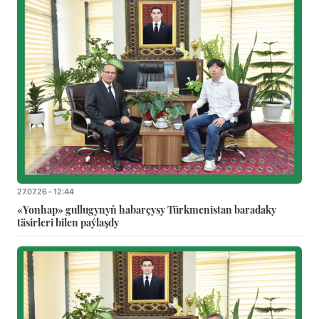
27.07.26 - 12:44
«Yonhap» gullugynyň habarçysy Türkmenistan baradaky
täsirleri bilen paýlaşdy