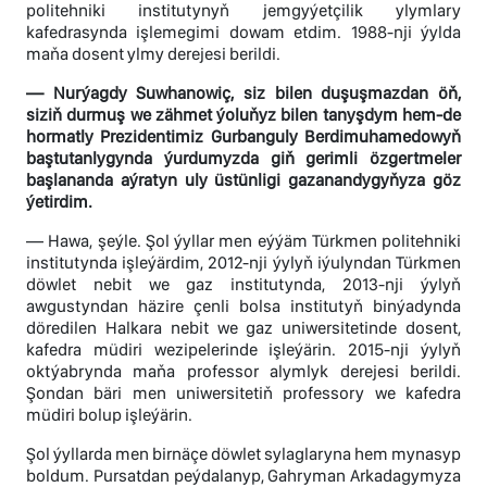
politehniki institutynyň jemgyýetçilik ylymlary
kafedrasynda işlemegimi dowam etdim. 1988-nji ýylda
maňa dosent ylmy derejesi berildi.
— Nurýagdy Suwhanowiç, siz bilen duşuşmazdan öň,
siziň durmuş we zähmet ýoluňyz bilen tanyşdym hem-de
hormatly Prezidentimiz Gurbanguly Berdimuhamedowyň
baştutanlygynda ýurdumyzda giň gerimli özgertmeler
başlananda aýratyn uly üstünligi gazanandygyňyza göz
ýetirdim.
— Hawa, şeýle. Şol ýyllar men eýýäm Türkmen politehniki
institutynda işleýärdim, 2012-nji ýylyň iýulyndan Türkmen
döwlet nebit we gaz institutynda, 2013-nji ýylyň
awgustyndan häzire çenli bolsa institutyň binýadynda
döredilen Halkara nebit we gaz uniwersitetinde dosent,
kafedra müdiri wezipelerinde işleýärin. 2015-nji ýylyň
oktýabrynda maňa professor alymlyk derejesi berildi.
Şondan bäri men uniwersitetiň professory we kafedra
müdiri bolup işleýärin.
Şol ýyllarda men birnäçe döwlet sylaglaryna hem mynasyp
boldum. Pursatdan peýdalanyp, Gahryman Arkadagymyza