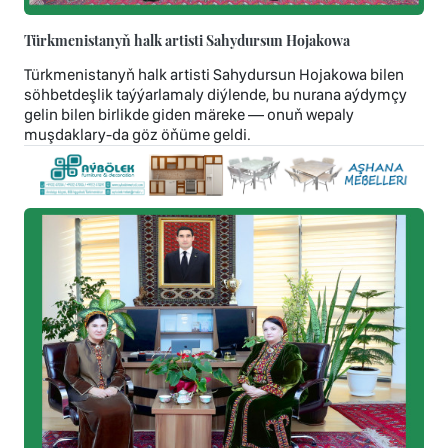
Türkmenistanyň halk artisti Sahydursun Hojakowa
Türkmenistanyň halk artisti Sahydursun Hojakowa bilen
söhbetdeşlik taýýarlamaly diýlende, bu nurana aýdymçy
gelin bilen birlikde giden märeke — onuň wepaly
muşdaklary-da göz öňüme geldi.