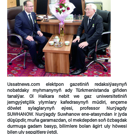
Ussatnews.com elektpon gazetiniň redaksiýasynyň
nobatdaky myhmanynyň ady Türkmenistanda giňden
tanalýar. Ol Halkara nebit we gaz uniwersitetiniň
jemgyýetçilik ylymlary kafedrasynyň müdiri, ençeme
döwlet sylaglarynyň eýesi, professor Nurýagdy
SUWHANOW. Nurýagdy Suwhanow ene-atasyndan ir jyda
düşüpdir, muňa garamazdan, ol mekdepden soň özbaşdak
durmuşa gadam basyp, bilimlere bolan ägirt uly höwesi
bilen uly sepgitlere ýetdi.