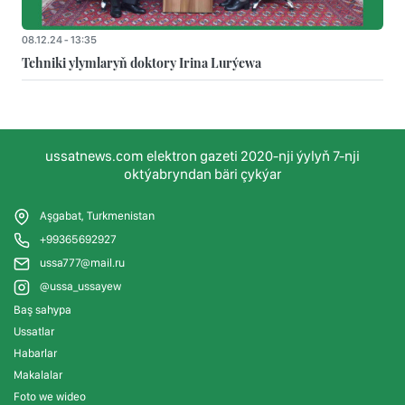
08.12.24 - 13:35
Tehniki ylymlaryň doktory Irina Lurýewa
ussatnews.com elektron gazeti 2020-nji ýylyň 7-nji
oktýabryndan bäri çykýar
Aşgabat, Turkmenistan
+99365692927
ussa777@mail.ru
@ussa_ussayew
Baş sahypa
Ussatlar
Habarlar
Makalalar
Foto we wideo