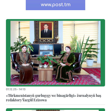
01.12.25 - 14:13
«Türkmenistanyň gurluşygy we binagärligi» žurnalynyň baş
redaktory Ýazgül Ezizowa