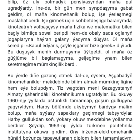
bilip, öz uly bolmadyk pensiýasyndan maňa pul
ugradýardy. Ine-de, bir gün men synpdaşyma gabat
geldim, ol maňa kinomehanik bolup, işe ýerleşmegi
maslahat berdi. Işe girmek üçin söhbetdeşlige baranymda,
kinoteatryň ýolbaşçysy maňa fizika we matematika bilen
bagly birnäçe sowal beripdi hem-de obaly sada oglanyň
jogaplaryna haýran galany ýadyma düşýär. Ol maňa
seredip: «Kabul edýäris, şeýle işgärler bize gerek» diýipdi.
Bu duşuşyk meniň durmuşymy üýtgetdi, ol maňa öz
güýjüme bil baglamagyma, geljegime ynam bilen
seretmegime mümkinçilik berdi.
Bu ýerde diňe gazanç etmek däl-de, eýsem, Aşgabadyň
kinomehanikler mekdebinde bilim almak mümkinçiligine
hem eýe bolupdym. Tiz wagtdan meni Gazagystanyň
Almaty şäherindäki kinotehnikuma ugratdylar. Bu okuwy
1960-njy ýyllarda üstünlikli tamamlap, goşun gullugyna
çagyryldym. Harby bölümde ukybymyň bardygy mälim
bolup, maňa syýasy sapaklary geçirmegi tabşyrdylar.
Harby gullukdan soň, ýokary okuw mekdebine ýollanma
berdiler. Şeýdip, 1963-nji ýylda Türkmen politehniki
institutyna okuwa girdim. Ony inžener-elektromehanik
hünäri boýunça tapawutlanan diplom bilen tamamladym,