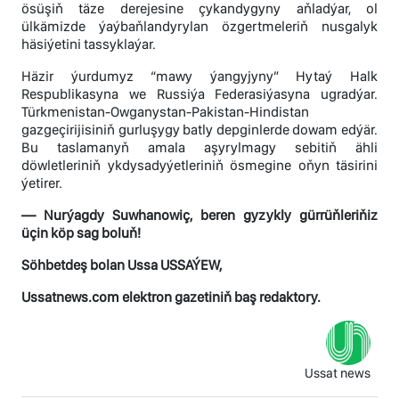
ösüşiň täze derejesine çykandygyny aňladýar, ol
ülkämizde ýaýbaňlandyrylan özgertmeleriň nusgalyk
häsiýetini tassyklaýar.
Häzir ýurdumyz “mawy ýangyjyny” Hytaý Halk
Respublikasyna we Russiýa Federasiýasyna ugradýar.
Türkmenistan-Owganystan-Pakistan-Hindistan
gazgeçirijisiniň gurluşygy batly depginlerde dowam edýär.
Bu taslamanyň amala aşyrylmagy sebitiň ähli
döwletleriniň ykdysadyýetleriniň ösmegine oňyn täsirini
ýetirer.
— Nurýagdy Suwhanowiç, beren gyzykly gürrüňleriňiz
üçin köp sag boluň!
Söhbetdeş bolan Ussa USSAÝEW,
Ussatnews.com elektron gazetiniň baş redaktory.
Ussat news