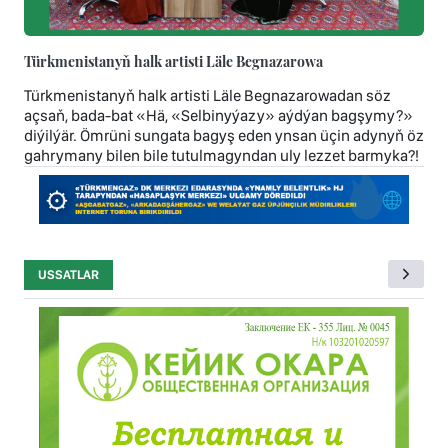
Türkmenistanyň halk artisti Läle Begnazarowa
Türkmenistanyň halk artisti Läle Begnazarowadan söz
açsaň, bada-bat «Hä, «Selbinyýazy» aýdýan bagşymy?»
diýilýär. Ömrüni sungata bagyş eden ynsan üçin adynyň öz
gahrymany bilen bile tutulmagyndan uly lezzet barmyka?!
USSATLAR