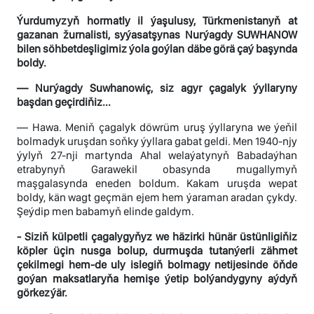
Ýurdumyzyň hormatly il ýaşulusy, Türkmenistanyň at
gazanan žurnalisti, syýasatşynas Nurýagdy SUWHANOW
bilen söhbetdeşligimiz ýola goýlan däbe görä çaý başynda
boldy.
— Nurýagdy Suwhanowiç, siz agyr çagalyk ýyllaryny
başdan geçirdiňiz...
— Hawa. Meniň çagalyk döwrüm uruş ýyllaryna we ýeňil
bolmadyk uruşdan soňky ýyllara gabat geldi. Men 1940-njy
ýylyň 27-nji martynda Ahal welaýatynyň Babadaýhan
etrabynyň Garawekil obasynda mugallymyň
maşgalasynda eneden boldum. Kakam uruşda wepat
boldy, kän wagt geçmän ejem hem ýaraman aradan çykdy.
Şeýdip men babamyň elinde galdym.
- Siziň külpetli çagalygyňyz we häzirki hünär üstünligiňiz
köpler üçin nusga bolup, durmuşda tutanýerli zähmet
çekilmegi hem-de uly islegiň bolmagy netijesinde öňde
goýan maksatlaryňa hemişe ýetip bolýandygyny aýdyň
görkezýär.