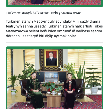
Türkmenistanyň halk artisti Tirkeş Mätnazarow
Türkmenistanyň Magtymguly adyndaky Milli sazly drama
teatrynyň sahna ussady, Türkmenistanyň halk artisti Tirkeş
Mätnazarowa belent heňi bilen ömrüniň iň naýbaşy eserini
döreden ussatlaryň biri diýip aýtmak bolar.