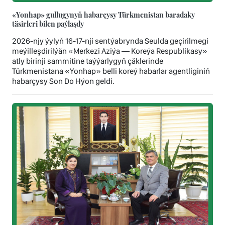
«Yonhap» gullugynyň habarçysy Türkmenistan baradaky
täsirleri bilen paýlaşdy
2026-njy ýylyň 16-17-nji sentýabrynda Seulda geçirilmegi
meýilleşdirilýän «Merkezi Aziýa — Koreýa Respublikasy»
atly birinji sammitine taýýarlygyň çäklerinde
Türkmenistana «Yonhap» belli koreý habarlar agentliginiň
habarçysy Son Dо Hýon geldi.