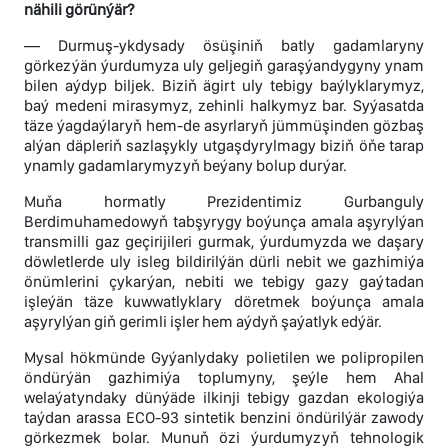
nähili görünýär?
— Durmuş-ykdysady ösüşiniň batly gadamlaryny
görkezýän ýurdumyza uly geljegiň garaşýandygyny ynam
bilen aýdyp biljek. Biziň ägirt uly tebigy baýlyklarymyz,
baý medeni mirasymyz, zehinli halkymyz bar. Syýasatda
täze ýagdaýlaryň hem-de asyrlaryň jümmüşinden gözbaş
alýan däpleriň sazlaşykly utgaşdyrylmagy biziň öňe tarap
ynamly gadamlarymyzyň beýany bolup durýar.
Muňa hormatly Prezidentimiz Gurbanguly
Berdimuhamedowyň tabşyrygy boýunça amala aşyrylýan
transmilli gaz geçirijileri gurmak, ýurdumyzda we daşary
döwletlerde uly isleg bildirilýän dürli nebit we gazhimiýa
önümlerini çykarýan, nebiti we tebigy gazy gaýtadan
işleýän täze kuwwatlyklary döretmek boýunça amala
aşyrylýan giň gerimli işler hem aýdyň şaýatlyk edýär.
Mysal hökmünde Gyýanlydaky polietilen we polipropilen
öndürýän gazhimiýa toplumyny, şeýle hem Ahal
welaýatyndaky dünýäde ilkinji tebigy gazdan ekologiýa
taýdan arassa ЕСО-93 sintetik benzini öndürilýär zawody
görkezmek bolar. Munuň özi ýurdumyzyň tehnologik