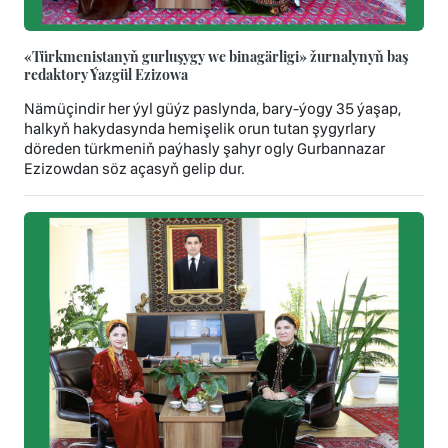
«Türkmenistanyň gurluşygy we binagärligi» žurnalynyň baş
redaktory Ýazgül Ezizowa
Nämüçindir her ýyl güýz paslynda, bary-ýogy 35 ýaşap,
halkyň hakydasynda hemişelik orun tutan şygyrlary
döreden türkmeniň paýhasly şahyr ogly Gurbannazar
Ezizowdan söz açasyň gelip dur.