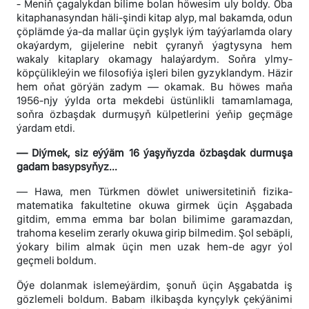
- Meniň çagalykdan bilime bolan höwesim uly boldy. Oba
kitaphanasyndan häli-şindi kitap alyp, mal bakamda, odun
çöplämde ýa-da mallar üçin gyşlyk iým taýýarlamda olary
okaýardym, gijelerine nebit çyranyň ýagtysyna hem
wakaly kitaplary okamagy halaýardym. Soňra ylmy-
köpçülikleýin we filosofiýa işleri bilen gyzyklandym. Häzir
hem oňat görýän zadym — okamak. Bu höwes maňa
1956-njy ýylda orta mekdebi üstünlikli tamamlamaga,
soňra özbaşdak durmuşyň külpetlerini ýeňip geçmäge
ýardam etdi.
— Diýmek, siz eýýäm 16 ýaşyňyzda özbaşdak durmuşa
gadam basypsyňyz...
— Hawa, men Türkmen döwlet uniwersitetiniň fizika-
matematika fakultetine okuwa girmek üçin Aşgabada
gitdim, emma emma bar bolan bilimime garamazdan,
trahoma keselim zerarly okuwa girip bilmedim. Şol sebäpli,
ýokary bilim almak üçin men uzak hem-de agyr ýol
geçmeli boldum.
Öýe dolanmak islemeýärdim, şonuň üçin Aşgabatda iş
gözlemeli boldum. Babam ilkibaşda kynçylyk çekýänimi