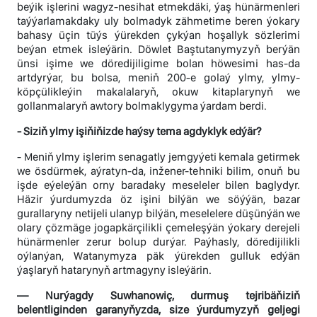
beýik işlerini wagyz-nesihat etmekdäki, ýaş hünärmenleri
taýýarlamakdaky uly bolmadyk zähmetime beren ýokary
bahasy üçin tüýs ýürekden çykýan hoşallyk sözlerimi
beýan etmek isleýärin. Döwlet Baştutanymyzyň berýän
ünsi işime we döredijiligime bolan höwesimi has-da
artdyrýar, bu bolsa, meniň 200-e golaý ylmy, ylmy-
köpçülikleýin makalalaryň, okuw kitaplarynyň we
gollanmalaryň awtory bolmaklygyma ýardam berdi.
- Siziň ylmy işiňiňizde haýsy tema agdyklyk edýär?
- Meniň ylmy işlerim senagatly jemgyýeti kemala getirmek
we ösdürmek, aýratyn-da, inžener-tehniki bilim, onuň bu
işde eýeleýän orny baradaky meseleler bilen baglydyr.
Häzir ýurdumyzda öz işini bilýän we söýýän, bazar
gurallaryny netijeli ulanyp bilýän, meselelere düşünýän we
olary çözmäge jogapkärçilikli çemeleşýän ýokary derejeli
hünärmenler zerur bolup durýar. Paýhasly, döredijilikli
oýlanýan, Watanymyza päk ýürekden gulluk edýän
ýaşlaryň hatarynyň artmagyny isleýärin.
— Nurýagdy Suwhanowiç, durmuş tejribäňiziň
belentliginden garanyňyzda, size ýurdumyzyň geljegi