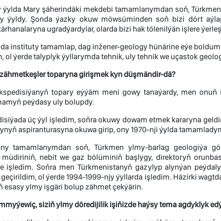
 ýylda Mary şäherindäki mekdebi tamamlanymdan soň, Türkmen p
ty ýyldy. Şonda ýazky okuw möwsüminden soň bizi dört aýla
ärhanalaryna ugradýardylar, olarda bizi hak tölenilýän işlere ýerleş
ylda instituty tamamlap, dag inžener-geology hünärine eýe bold
 ol ýerde talyplyk ýyllarymda tehnik, uly tehnik we uçastok geolo
zähmetkeşler toparyna girişmek kyn düşmändir-dä?
spedisiýanyň topary eýýäm meni gowy tanaýardy, men onuň işi
amyň peýdasy uly bolupdy.
isiýada üç ýyl işledim, soňra okuwy dowam etmek kararyna geldi
tynyň aspiranturasyna okuwa girip, ony 1970-nji ýylda tamamlady
any tamamlanymdan soň, Türkmen ylmy-barlag geologiýa gözl
 müdiriniň, nebit we gaz bölüminiň başlygy, direktoryň orunbasa
e işledim. Soňra men Türkmenistanyň gazylyp alynýan peýdal
geçirildim, ol ýerde 1994-1999-njy ýyllarda işledim. Häzirki wag
ň esasy ylmy işgäri bolup zähmet çekýärin.
yýewiç, siziň ylmy döredijilik işiňizde haýsy tema agdyklyk ed