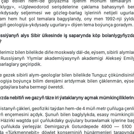
ap edilen hem-de golýazma işlerim möhüm temalaryň ü
klygy», «Uglewodorod serişdelerine çaklama bahasynyň beri
ykdysady seljermesi we gözleg-barlag işleriniň netijeli ugu
iýam hem hut şol temalara bagyşlandy, ony men 1992-nji ýy
giň geologiýa-ykdysady ugurlary» diýen tema boýunça goradym.
ssiýanyň alys Sibir ülkesinde iş saparynda köp bolanlygyňyz
?
lerimiz bilen bilelikde diňe moskwaly däl-de, eýsem, sibirli alyml
, Russiýanyň Ylymlar akademiýasynyň akademigi Alekseý Emil
barlaglary geçiripdik.
e gezek sibirli alym-geologlar bilen bilelikde Tunguz çökündisi
ogiýa boýunça bilim derejämi artdyrmak bilen çäklenmän, eýse
agdaýlara baha bermegi öwretdi.
a nebitiň we gazyň täze iri ýataklaryny açmak mümkinçiliklerine
tanyň çäkleri, geofiziki taýdan hem-de 4 müň metr çuňluga çenli b
yň ençemesini açdyk. Şunuň bilen baglylykda, esasy mümkinçil
Häzirki wagtda şol çuňlukdaky guýulary burawlamak işlerine baş
çuňlukda ýerleşýär. Demirgazyk Goturdepede 4900 — 5100 m
 «Türkmennebit» döwlet konserniniň hünärmenleri tarapynda