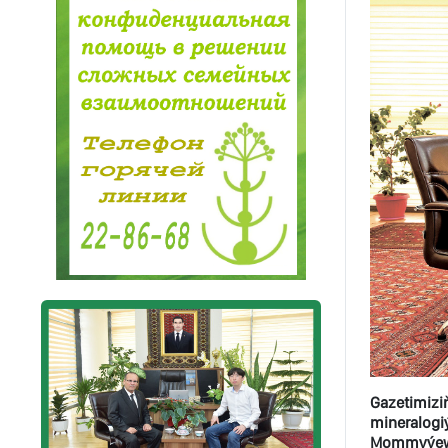
Gazetimizi
mineralogi
Mommyýewi