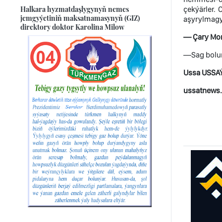
Halkara hyzmatdaşlygynyň nemes
çekýärler. 
jemgyýetiniň maksatnamasynyň (GIZ)
aşyrylmagy
direktory doktor Karolina Milow
— Çary Mom
—Sag boluň
Ussa USSA
ussatnews.c