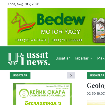
Anna, Awgust 7, 2026
Ussatlar
Habarlar
Maka
USSATLAR
USSATLAR
Geolo
02:50 19.07