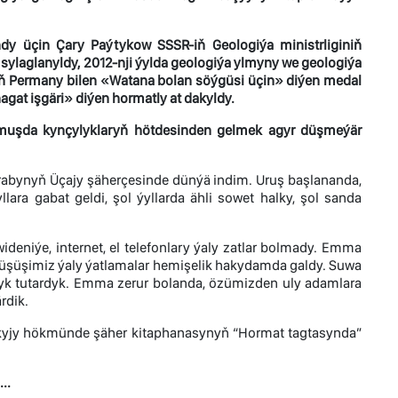
y üçin Çary Paýtykow SSSR-iň Geologiýa ministrliginiň
 sylaglanyldy, 2012-nji ýylda geologiýa ylmyny we geologiýa
iň Permany bilen «Watana bolan söýgüsi üçin» diýen medal
agat işgäri» diýen hormatly at dakyldy.
muşda kynçylyklaryň hötdesinden gelmek agyr düşmeýär
rabynyň Üçajy şäherçesinde dünýä indim. Uruş başlananda,
a gabat geldi, şol ýyllarda ähli sowet halky, şol sanda
deniýe, internet, el telefonlary ýaly zatlar bolmady. Emma
üşüşimiz ýaly ýatlamalar hemişelik hakydamda galdy. Suwa
alyk tutardyk. Emma zerur bolanda, özümizden uly adamlara
rdik.
okyjy hökmünde şäher kitaphanasynyň “Hormat tagtasynda”
..