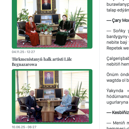
burawlanyp
talap edýän
— Çary Mom
— Soňky ýy
bardygyny 
nebite baý 
Repetek we
04.11.25 - 12:27
Çalgerişbab
Türkmenistanyň halk artisti Läle
nebitiň he
Begnazarowa
Önüm öndür
wagtda ol 
Ýakynda «
hödürnamas
ugurlaryna 
— Kesbiňiz
— Meniň ma
10.06.25 - 06:27
hemmesi-de