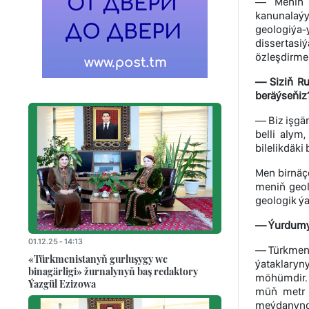
— Meniň ç
kanunalaýy
geologiýa-
dissertas
özleşdirme
— Siziň Ru
beräýseňiz
— Biz işgär
belli alym
bilelikdäki 
Men birnäç
meniň geol
geologik ý
— Ýurdumyzd
01.12.25 - 14:13
— Türkmenis
«Türkmenistanyň gurluşygy we
ýataklaryn
binagärligi» žurnalynyň baş redaktory
möhümdir. 
Ýazgül Ezizowa
müň metr 
meýdanynda