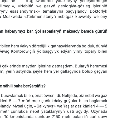
çüsine — «Uglewodorod ýataklaryny ýerleşdirmegiň
lmegi», «Nebitiň we gazyň geologiýa-gözleg işleriniň
rlaryny esaslandyrmak» temalaryna bagyşlandy. Doktorlyk
lda Moskwada «Türkmenistanyň nebitgaz kuwwaty we ony
dan habarymyz bar. Şol saparlaryň maksady barada gürrüň
ar bilen hem ýakyn döredijilik gatnaşyklarynda bolduk, dünýä
ýewiç Kontorowiçiň ýolbaşçylyk edýän ylmy topary bilen
niň çäklerinde meýdan işlerine gatnaşdym. Bularyň hemmesi
m, ýeriň astynda, şeýle hem ýer gatlagynda bolup geçýän
 nähili baha berýärsiňiz?
urawlamak bilen, oňat öwrenildi. Netijede, biz nebit we gaz
ikleri 5 — 7 müň metr çuňlukdaky guýular bilen baglamak
landy. Mysal üçin, «Galkynyş» we Ýaşlar gaz känleri 4 — 5
etr çuňlukda nebit ýataklarynyň üsti açyldy. Uzynada
n Türkmenistanda çuňlugy 7150 metr bolan iň çuň guýy