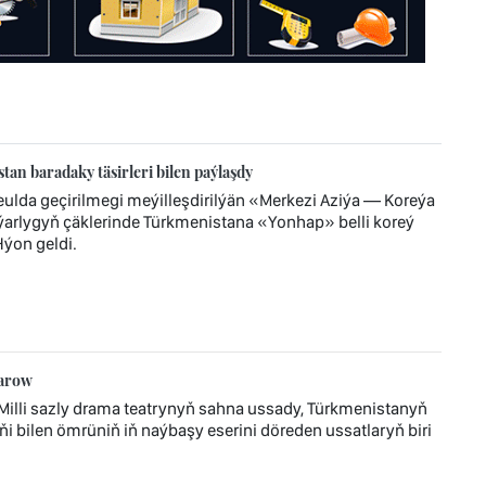
n baradaky täsirleri bilen paýlaşdy
eulda geçirilmegi meýilleşdirilýän «Merkezi Aziýa — Koreýa
ýýarlygyň çäklerinde Türkmenistana «Yonhap» belli koreý
Hýon geldi.
zarow
lli sazly drama teatrynyň sahna ussady, Türkmenistanyň
ňi bilen ömrüniň iň naýbaşy eserini döreden ussatlaryň biri