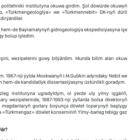
olitehniki institutyna okuwa girdim. Şol döwürde okuwyň
p, «Türkmengeologiýa» we «Türkmennebit» DK-nyň dürli
dirýärdiler.
um hem-de Baýramalynyň gidrogeologiýa ekspedisiýasyna işe
gy bolup işledim.
ni, wezipelerini gowy bilýärdim. Munda bilim alan okuw
m. 1967-nji ýylda Moskwanyň I.M.Gubkin adyndaky Nebit we
m hem-de kandidatlyk dissertasiýasyny üstünlikli goradym.
eg institutyna ugradyldym, ol ýerde uly ylmy işgäriň,
ry wezipelerinde, 1987-1993-nji ýyllarda bolsa direktoryň
y magdanlaryň gorlary boýunça döwlet toparynyň başlygy
tda «Türkmengaz» döwlet konserniniň Ylmy-barlag tebigy gaz
ýär?