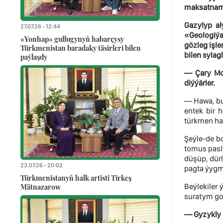
maksatnamal
Gazylyp al
27.07.26 - 12:44
«Geologiýa 
«Yonhap» gullugynyň habarçysy
gözleg işl
Türkmenistan baradaky täsirleri bilen
bilen sylag
paýlaşdy
— Çary Mom
diýýärler.
— Hawa, bu
entek bir 
türkmen hal
Şeýle-de bo
tomus pasl
düşüp, dür
23.07.26 - 20:02
pagta ýygm
Türkmenistanyň halk artisti Tirkeş
Mätnazarow
Beýlekiler
suratym go
— Gyzykly 