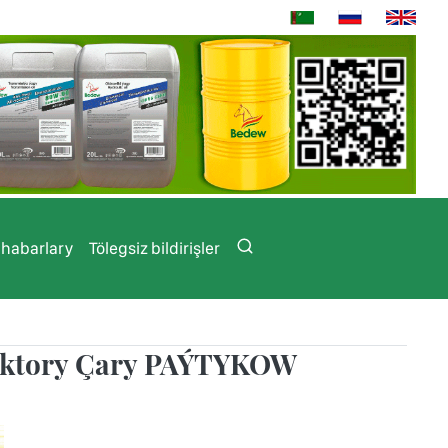
 habarlary
Tölegsiz bildirişler
doktory Çary PAÝTYKOW