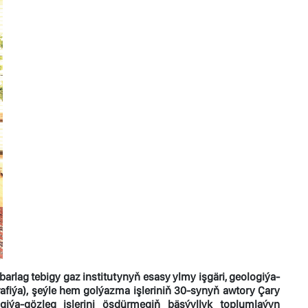
ag tebigy gaz institutynyň esasy ylmy işgäri, geologiýa-
afiýa), şeýle hem golýazma işleriniň 30-synyň awtory Çary
a-gözleg işlerini ösdürmegiň bäşýyllyk toplumlaýyn