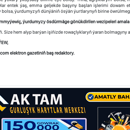
Olar entek ýaş, emma geljekde başyny başlan işlerimi dowam etdir
 bolsa, ýurdumyzyň dünýäniň ösýän ýurtlarynyň birine öwrülmegi
myýewiç, ýurdumyzy ösdürmäge gönükdirilen wezipeleri amala aşy
. Size hem alyp barýan işiňizde rowaçlyklaryň ýaran bolmagyny a
ÝEW,
om elektron gazetiniň baş redaktory.