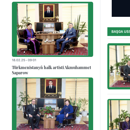
BAŞGA US
18.02.25 - 09:01
Türkmenistanyň halk artisti Akmuhammet
Saparow