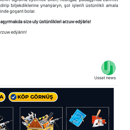
ip biljekdiklerine ynanýaryn, şol işleriň üstünlikli amala
nde goşant bolar.
rmakda size uly üstünlikleri arzuw edýäris!
rzuw edýärin!
Ussat news