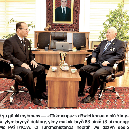
ň şu günki myhmany — «Türkmengaz» döwlet konserniniň Ylmy-barl
ýa ylymlarynyň doktory, ylmy makalalaryň 83-siniň (3-si monogr
ç PAÝTYKOW. Ol Türkmenistanda nebitiň we gazyň geologiý