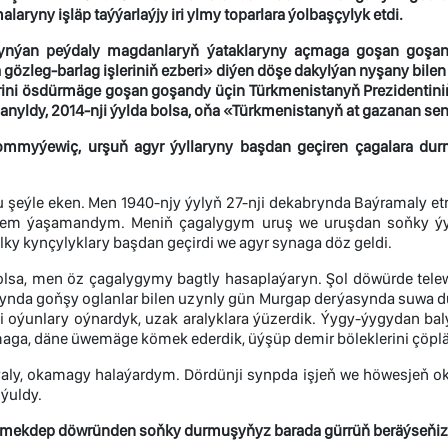
aryny işläp taýýarlaýjy iri ylmy toparlara ýolbaşçylyk etdi.
ynýan peýdaly magdanlaryň ýataklaryny açmaga goşan goşand
gözleg-barlag işleriniň ezberi» diýen döşe dakylýan nyşany bilen
erini ösdürmäge goşan goşandy üçin Türkmenistanyň Prezidentin
lanyldy, 2014-nji ýylda bolsa, oňa «Türkmenistanyň at gazanan sen
myýewiç, urşuň agyr ýyllaryny başdan geçiren çagalara dur
 şeýle eken. Men 1940-njy ýylyň 27-nji dekabrynda Baýramaly et
hem ýaşamandym. Meniň çagalygym uruş we uruşdan soňky ýyllar
ky kynçylyklary başdan geçirdi we agyr synaga döz geldi.
lsa, men öz çagalygymy bagtly hasaplaýaryn. Şol döwürde telewi
ynda goňşy oglanlar bilen uzynly gün Murgap derýasynda suwa d
li oýunlary oýnardyk, uzak aralyklara ýüzerdik. Ýygy-ýygydan b
aga, däne üwemäge kömek ederdik, üýşüp demir böleklerini çöplä
 ýaly, okamagy halaýardym. Dördünji synpda işjeň we höwesjeň 
ýuldy.
mekdep döwründen soňky durmuşyňyz barada gürrüň beräýseňiz.