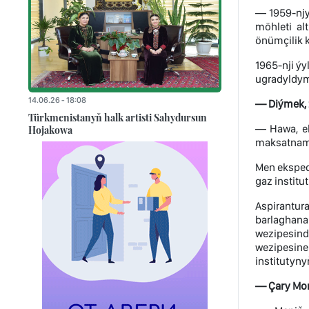
— 1959-njy
möhleti al
önümçilik k
1965-nji ý
ugradyldym,
14.06.26 - 18:08
— Diýmek, 
Türkmenistanyň halk artisti Sahydursun
— Hawa, ek
Hojakowa
maksatnam
Men eksped
gaz institu
Aspirantur
barlaghana
wezipesind
wezipesine 
institutyny
— Çary Momm