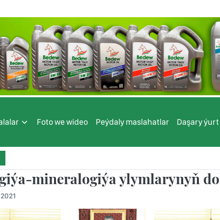
lalar
Foto we wideo
Peýdaly maslahatlar
Daşary ýurt
giýa-mineralogiýa ylymlarynyň 
.2021