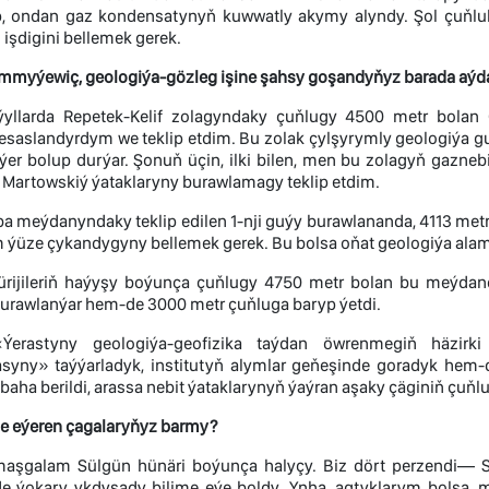
, ondan gaz kondensatynyň kuwwatly akymy alyndy. Şol çuňlu
 işdigini bellemek gerek.
myýewiç, geologiýa-gözleg işine şahsy goşandyňyz barada aýda
llarda Repetek-Kelif zolagyndaky çuňlugy 4500 metr bolan 
esaslandyrdym we teklip etdim. Bu zolak çylşyrymly geologiýa gu
ýer bolup durýar. Şonuň üçin, ilki bilen, men bu zolagyň gazne
 Martowskiý ýataklaryny burawlamagy teklip etdim.
a meýdanyndaky teklip edilen 1-nji guýy burawlananda, 4113 met
m ýüze çykandygyny bellemek gerek. Bu bolsa oňat geologiýa alam
ijileriň haýyşy boýunça çuňlugy 4750 metr bolan bu meýdanda
burawlanýar hem-de 3000 metr çuňluga baryp ýetdi.
Ýerastyny geologiýa-geofizika taýdan öwrenmegiň häzirki 
yny» taýýarladyk, institutyň alymlar geňeşinde goradyk hem-d
baha berildi, arassa nebit ýataklarynyň ýaýran aşaky çäginiň çuňlu
e eýeren çagalaryňyz barmy?
şgalam Sülgün hünäri boýunça halyçy. Biz dört perzendi— Sap
 ýokary ykdysady bilime eýe boldy. Ynha, agtyklarym bolsa,