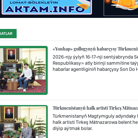
SATLAR
«Yonhap» gullugynyň habarçysy Türkmenista
2026-njy ýylyň 16-17-nji sentýabrynda S
Respublikasy» atly birinji sammitine ta
habarlar agentliginiň habarçysy Son Dо 
Türkmenistanyň halk artisti Tirkeş Mätna
Türkmenistanyň Magtymguly adyndaky Mi
halk artisti Tirkeş Mätnazarowa belent he
diýip aýtmak bolar.