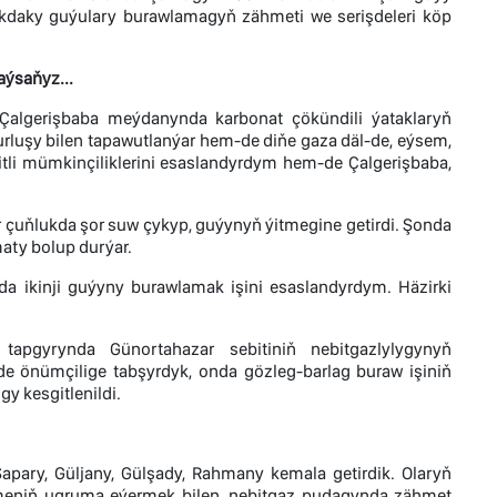
kdaky guýulary burawlamagyň zähmeti we serişdeleri köp
ýsaňyz...
Çalgerişbaba meýdanynda karbonat çökündili ýataklaryň
rluşy bilen tapawutlanýar hem-de diňe gaza däl-de, eýsem,
bitli mümkinçiliklerini esaslandyrdym hem-de Çalgerişbaba,
r çuňlukda şor suw çykyp, guýynyň ýitmegine getirdi. Şonda
aty bolup durýar.
 ikinji guýyny burawlamak işini esaslandyrdym. Häzirki
tapgyrynda Günortahazar sebitiniň nebitgazlylygynyň
e önümçilige tabşyrdyk, onda gözleg-barlag buraw işiniň
gy kesgitlenildi.
ary, Güljany, Gülşady, Rahmany kemala getirdik. Olaryň
 meniň ugruma eýermek bilen, nebitgaz pudagynda zähmet