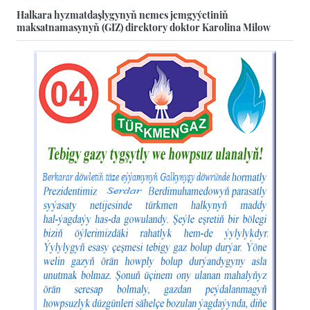
Halkara hyzmatdaşlygynyň nemes jemgyýetiniň
maksatnamasynyň (GIZ) direktory doktor Karolina Milow