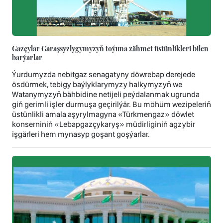
Gazçylar Garaşsyzlygymyzyň toýuna zähmet üstünlikleri bilen
barýarlar
Ýurdumyzda nebitgaz senagatyny döwrebap derejede
ösdürmek, tebigy baýlyklarymyzy halkymyzyň we
Watanymyzyň bähbidine netijeli peýdalanmak ugrunda
giň gerimli işler durmuşa geçirilýär. Bu möhüm wezipeleriň
üstünlikli amala aşyrylmagyna «Türkmengaz» döwlet
konserniniň «Lebapgazçykaryş» müdirliginiň agzybir
işgärleri hem mynasyp goşant goşýarlar.