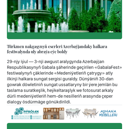
Türkmen nakgaşynyň eserleri Azerbaýjandaky halkara
festiwalynda uly abraýa eýe boldy
29-njy iýul — 3-nji awgust aralygynda Azerbaýjan
Respublikasynyň Gabala şäherinde geçirilen «GabalaFest»
festiwalynyň çäklerinde «Medeniýetleriň çatrygy» atly
ilkinji halkara sungat sergisi guraldy. Dünýäniň 30-dan
gowrak döwletiniň sungat ussatlaryny bir ýere jemlän bu
taslama suratkeşlik, heýkeltaraşlyk we fotosurat arkaly
dürli medeniýetleriň hem-de nesilleriň arasynda çeper
dialogy ösdürmäge gönükdirildi.