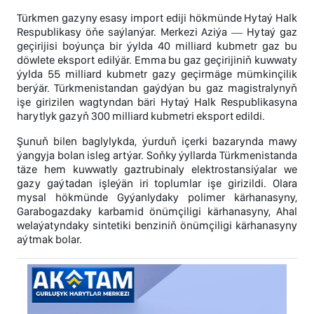
Türkmen gazyny esasy import ediji hökmünde Hytaý Halk
Respublikasy öňe saýlanýar. Merkezi Aziýa ― Hytaý gaz
geçirijisi boýunça bir ýylda 40 milliard kubmetr gaz bu
döwlete eksport edilýär. Emma bu gaz geçirijiniň kuwwaty
ýylda 55 milliard kubmetr gazy geçirmäge mümkinçilik
berýär. Türkmenistandan gaýdýan bu gaz magistralynyň
işe girizilen wagtyndan bäri Hytaý Halk Respublikasyna
harytlyk gazyň 300 milliard kubmetri eksport edildi.
Şunuň bilen baglylykda, ýurduň içerki bazarynda mawy
ýangyja bolan isleg artýar. Soňky ýyllarda Türkmenistanda
täze hem kuwwatly gaztrubinaly elektrostansiýalar we
gazy gaýtadan işleýän iri toplumlar işe girizildi. Olara
mysal hökmünde Gyýanlydaky polimer kärhanasyny,
Garabogazdaky karbamid önümçiligi kärhanasyny, Ahal
welaýatyndaky sintetiki benziniň önümçiligi kärhanasyny
aýtmak bolar.