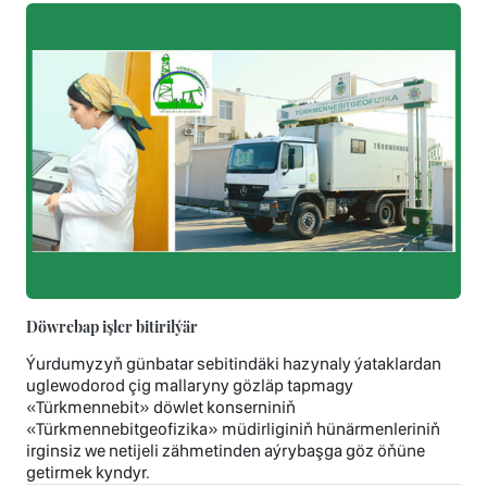
Döwrebap işler bitirilýär
Ýurdumyzyň günbatar sebitindäki hazynaly ýataklardan
uglewodorod çig mallaryny gözläp tapmagy
«Türkmennebit» döwlet konserniniň
«Türkmennebitgeofizika» müdirliginiň hünärmenleriniň
irginsiz we netijeli zähmetinden aýrybaşga göz öňüne
getirmek kyndyr.