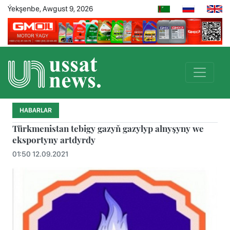
Ýekşenbe, Awgust 9, 2026
HABARLAR
Türkmenistan tebigy gazyň gazylyp alnyşyny we
eksportyny artdyrdy
01:50 12.09.2021