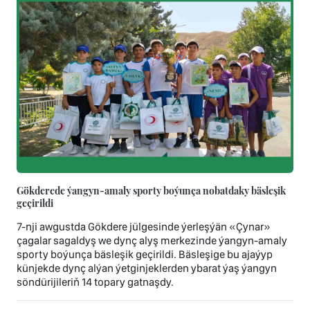
Gökderede ýangyn-amaly sporty boýunça nobatdaky bäsleşik
geçirildi
7-nji awgustda Gökdere jülgesinde ýerleşýän «Çynar»
çagalar sagaldyş we dynç alyş merkezinde ýangyn-amaly
sporty boýunça bäsleşik geçirildi. Bäsleşige bu ajaýyp
künjekde dynç alýan ýetginjeklerden ybarat ýaş ýangyn
söndürijileriň 14 topary gatnaşdy.