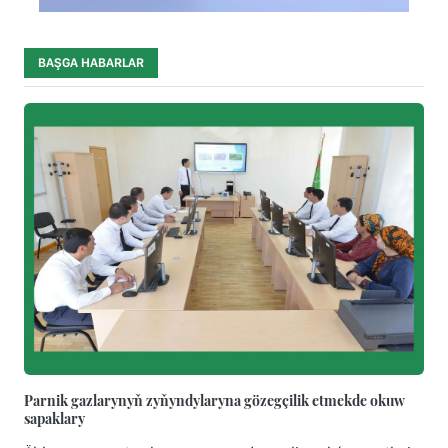
BAŞGA HABARLAR
Parnik gazlarynyň zyňyndylaryna gözegçilik etmekde okuw
sapaklary