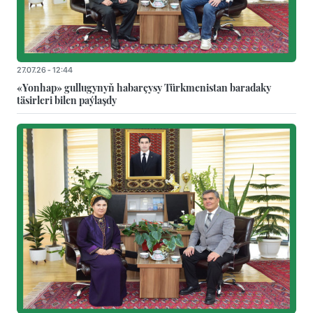
27.07.26 - 12:44
«Yonhap» gullugynyň habarçysy Türkmenistan baradaky
täsirleri bilen paýlaşdy