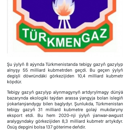
Şu ýylyň 8 aýynda Türkmenistanda tebigy gazyň gazylyp
alnyşy 55 milliard kubmetrden geçdi. Bu geçen ýylyň
degişli döwründäki görkezijiden 10,4 milliard kubmetr
köpdür.
Tebigy gazyň gazylyp alynmagynyň artdyrylmagy dünýä
bazarynda ekologiki taýdan arassa ýangyja bolan islegiň
ýokarlanýandygy bilen baglydyr. Şunlukda, Türkmenistan
tebigy gazyň 31 milliard kubmetre golaý mukdaryny
eksport etdi. Bu hem 2020-nji ýylyň ýanwar-awgust
aralygyndaky görkezijiden 8,3 milliard kubmetr artykdyr.
Ösüş depgini bolsa 137 göterime deňdir.