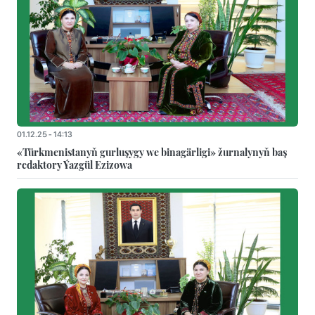
01.12.25 - 14:13
«Türkmenistanyň gurluşygy we binagärligi» žurnalynyň baş
redaktory Ýazgül Ezizowa