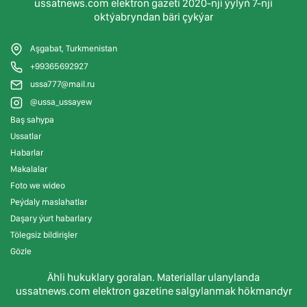
ussatnews.com elektron gazeti 2020-nji ýylyň 7-nji
oktýabryndan bäri çykýar
Aşgabat, Turkmenistan
+99365692927
ussa777@mail.ru
@ussa_ussayew
Baş sahypa
Ussatlar
Habarlar
Makalalar
Foto we wideo
Peýdaly maslahatlar
Daşary ýurt habarlary
Tölegsiz bildirişler
Gözle
Ähli hukuklary goralan. Materiallar ulanylanda
ussatnews.com elektron gazetine salgylanmak hökmandyr