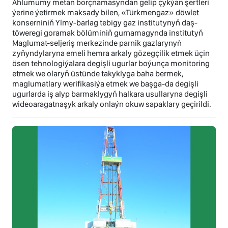
Ählumumy metan borçnamasyndan gelip çykýan şertleri
ýerine ýetirmek maksady bilen, «Türkmengaz» döwlet
konserniniň Ylmy-barlag tebigy gaz institutynyň daş-
töweregi goramak bölüminiň gurnamagynda institutyň
Maglumat-seljeriş merkezinde parnik gazlarynyň
zyňyndylaryna emeli hemra arkaly gözegçilik etmek üçin
ösen tehnologiýalara degişli ugurlar boýunça monitoring
etmek we olaryň üstünde takyklyga baha bermek,
maglumatlary werifikasiýa etmek we başga-da degişli
ugurlarda iş alyp barmaklygyň halkara usullaryna degişli
wideoaragatnaşyk arkaly onlaýn okuw sapaklary geçirildi.