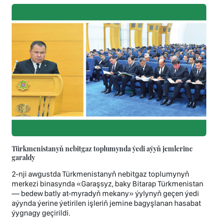
Türkmenistanyň nebitgaz toplumynda ýedi aýyň jemlerine
garaldy
2-nji awgustda Türkmenistanyň nebitgaz toplumynyň
merkezi binasynda «Garaşsyz, baky Bitarap Türkmenistan
— bedew batly at-myradyň mekany» ýylynyň geçen ýedi
aýynda ýerine ýetirilen işleriň jemine bagyşlanan hasabat
ýygnagy geçirildi.