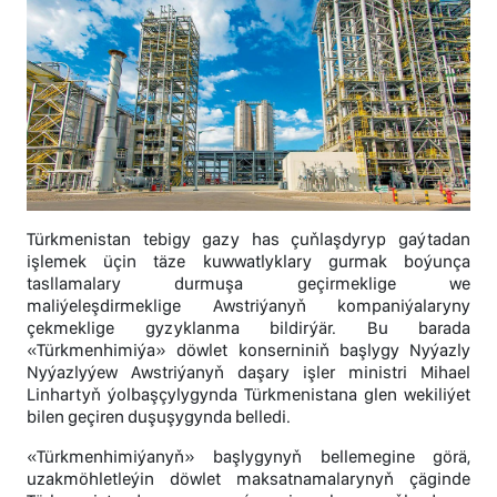
Türkmenistan tebigy gazy has çuňlaşdyryp gaýtadan
işlemek üçin täze kuwwatlyklary gurmak boýunça
tasllamalary durmuşa geçirmeklige we
maliýeleşdirmeklige Awstriýanyň kompaniýalaryny
çekmeklige gyzyklanma bildirýär. Bu barada
«Türkmenhimiýa» döwlet konserniniň başlygy Nyýazly
Nyýazlyýew Awstriýanyň daşary işler ministri Mihael
Linhartyň ýolbaşçylygynda Türkmenistana glen wekiliýet
bilen geçiren duşuşygynda belledi.
«Türkmenhimiýanyň» başlygynyň bellemegine görä,
uzakmöhletleýin döwlet maksatnamalarynyň çäginde