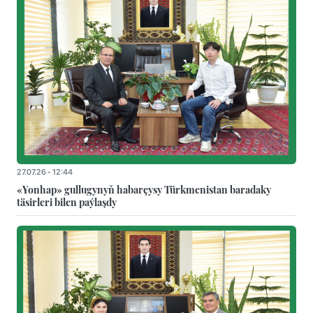
27.07.26 - 12:44
«Yonhap» gullugynyň habarçysy Türkmenistan baradaky
täsirleri bilen paýlaşdy