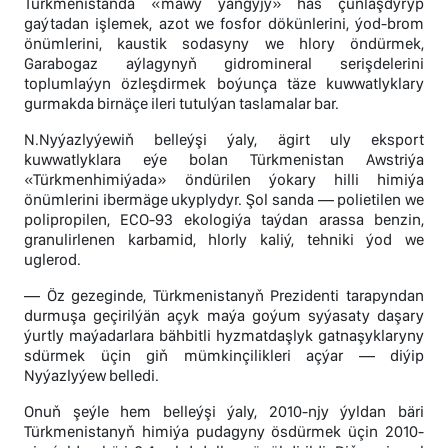
Türkmenistanda «mawy ýangyjy» has çuňlaşdyryp
gaýtadan işlemek, azot we fosfor dökünlerini, ýod-brom
önümlerini, kaustik sodasyny we hlory öndürmek,
Garabogaz aýlagynyň gidromineral serişdelerini
toplumlaýyn özleşdirmek boýunça täze kuwwatlyklary
gurmakda birnäçe ileri tutulýan taslamalar bar.
N.Nyýazlyýewiň belleýşi ýaly, ägirt uly eksport
kuwwatlyklara eýe bolan Türkmenistan Awstriýa
«Türkmenhimiýada» öndürilen ýokary hilli himiýa
önümlerini ibermäge ukyplydyr. Şol sanda — polietilen we
polipropilen, ECO-93 ekologiýa taýdan arassa benzin,
granulirlenen karbamid, hlorly kaliý, tehniki ýod we
uglerod.
— Öz gezeginde, Türkmenistanyň Prezidenti tarapyndan
durmuşa geçirilýän açyk maýa goýum syýasaty daşary
ýurtly maýadarlara bähbitli hyzmatdaşlyk gatnaşyklaryny
sdürmek üçin giň mümkinçilikleri açýar — diýip
Nyýazlyýew belledi.
Onuň şeýle hem belleýşi ýaly, 2010-njy ýyldan bäri
Türkmenistanyň himiýa pudagyny ösdürmek üçin 2010-