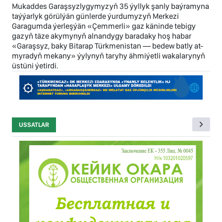
Mukaddes Garaşsyzlygymyzyň 35 ýyllyk şanly baýramyna
taýýarlyk görülýän günlerde ýurdumyzyň Merkezi
Garagumda ýerleşýän «Çemmerli» gaz käninde tebigy
gazyň täze akymynyň alnandygy baradaky hoş habar
«Garaşsyz, baky Bitarap Türkmenistan — bedew batly at-
myradyň mekany» ýylynyň taryhy ähmiýetli wakalarynyň
üstüni ýetirdi.
USSATLAR