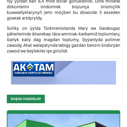
njy ýyldan bäri 8,4 mlrd dollar gönükdirildi. Diňe mineral
dökünlerini öndürmek boýunça önümçilik
kuwwatlyklarynyň jemi möçberi bu döwürde 3 esseden
gowrak artdyryldy.
Soňky on ýylda Türkmenistanda Mary we Garabogaz
şäherlerinde döwrebap täze ammiak-karbamid toplumlary,
Garlyk kaliý dag magdan toplumy, Gyýanlyda polimer
zawody, Ahal welaýatynda tebigy gazdan benzin öndürýän
zawod we beýlekiler işe girizildi.
BAŞGA HABARLAR