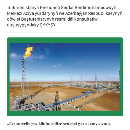
Türkmenistanyň Prezidenti Serdar Berdimuhamedowyň
Merkezi Aziýa ýurtlarynyň we Azerbaýjan Respublikasynyň
döwlet Baştutanlarynyň resmi däl konsultatiw
duşuşygyndaky ÇYKYŞY.
«Çemmerli» gaz käninde täze senagat gaz akymy alyndy