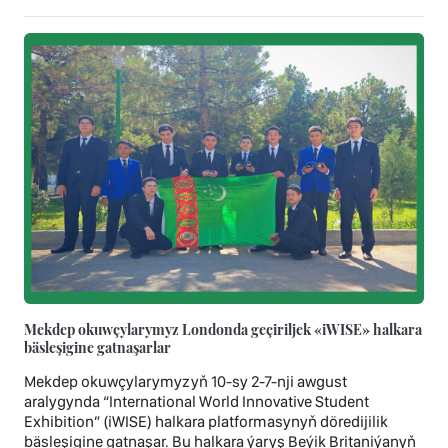
Mekdep okuwçylarymyz Londonda geçiriljek «iWISE» halkara
bäsleşigine gatnaşarlar
Mekdep okuwçylarymyzyň 10-sy 2-7-nji awgust
aralygynda “International World Innovative Student
Exhibition” (iWISE) halkara platformasynyň döredijilik
bäsleşigine gatnaşar. Bu halkara ýaryş Beýik Britaniýanyň