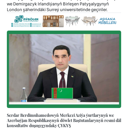
we Demirgazyk Irlandiýanyň Birleşen Patyşalygynyň
London şäherindäki Surreý uniwersitetinde geçiriler.
Serdar Berdimuhamedowyň Merkezi Aziýa ýurtlarynyň we
Azerbaýjan Respublikasynyň döwlet Baştutanlarynyň resmi däl
konsultatiw duşuşygyndaky ÇYKYŞ