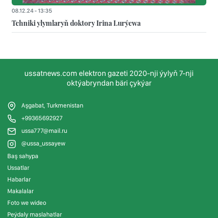
08.12.24 - 13:35
Tehniki ylymlaryň doktory Irina Lurýewa
ussatnews.com elektron gazeti 2020-nji ýylyň 7-nji
oktýabryndan bäri çykýar
Aşgabat, Turkmenistan
+99365692927
ussa777@mail.ru
@ussa_ussayew
Baş sahypa
Ussatlar
Habarlar
Makalalar
Foto we wideo
Peýdaly maslahatlar