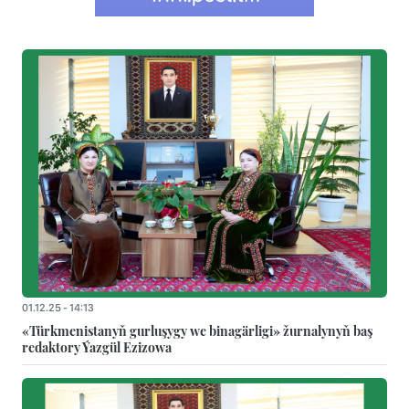
01.12.25 - 14:13
«Türkmenistanyň gurluşygy we binagärligi» žurnalynyň baş
redaktory Ýazgül Ezizowa