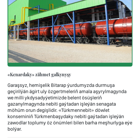
«Kenardaky» zähmet galkynyşy
Garaşsyz, hemişelik Bitarap ýurdumyzda durmuşa
geçirilýän ägirt uly özgertmeleriň amala aşyrylmagynda
we milli ykdysadyýetimizde belent ösüşleriň
gazanylmagynda nebiti gaýtadan işleýän senagata
möhüm orun degişlidir. «Türkmennebit» döwlet
konserniniň Türkmenbaşydaky nebiti gaýtadan işleýän
zawodlar toplumy öz önümleri bilen barha meşhurlyga eýe
bolýar.