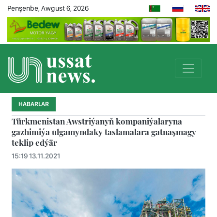
Penşenbe, Awgust 6, 2026
HABARLAR
Türkmenistan Awstriýanyň kompaniýalaryna
gazhimiýa ulgamyndaky taslamalara gatnaşmagy
teklip edýär
15:19 13.11.2021