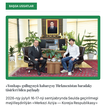
BAŞGA USSATLAR
«Yonhap» gullugynyň habarçysy Türkmenistan baradaky
täsirleri bilen paýlaşdy
2026-njy ýylyň 16-17-nji sentýabrynda Seulda geçirilmegi
meýilleşdirilýän «Merkezi Aziýa — Koreýa Respublikasy»