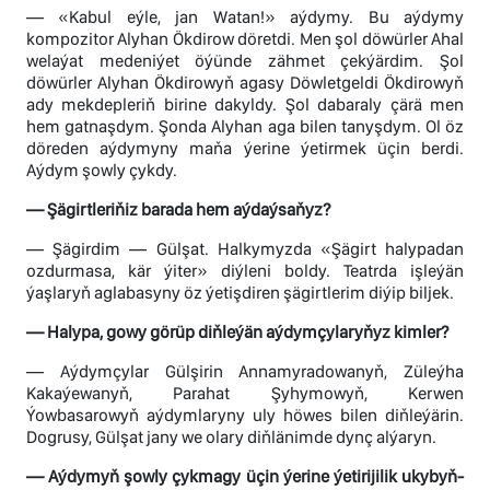
— «Kabul eýle, jan Watan!» aýdymy. Bu aýdymy
kompozitor Alyhan Ökdirow döretdi. Men şol döwürler Ahal
welaýat medeniýet öýünde zähmet çekýärdim. Şol
döwürler Alyhan Ökdirowyň agasy Döwletgeldi Ökdirowyň
ady mekdepleriň birine dakyldy. Şol dabaraly çärä men
hem gatnaşdym. Şonda Alyhan aga bilen tanyşdym. Ol öz
döreden aýdymyny maňa ýerine ýetirmek üçin berdi.
Aýdym şowly çykdy.
— Şägirtleriňiz barada hem aýdaýsaňyz?
— Şägirdim — Gülşat. Halkymyzda «Şägirt halypadan
ozdurmasa, kär ýiter» diýleni boldy. Teatrda işleýän
ýaşlaryň aglabasyny öz ýetişdiren şägirtlerim diýip biljek.
— Halypa, gowy görüp diňleýän aýdymçylaryňyz kimler?
— Aýdymçylar Gülşirin Annamyradowanyň, Züleýha
Kakaýewanyň, Parahat Şyhymowyň, Kerwen
Ýowbasarowyň aýdymlaryny uly höwes bilen diňleýärin.
Dogrusy, Gülşat jany we olary diňlänimde dynç alýaryn.
— Aýdymyň şowly çykmagy üçin ýerine ýetirijilik ukybyň-