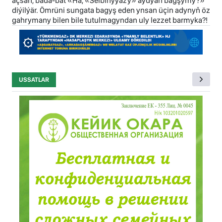
açsaň, bada-bat «Hä, «Selbinyýazy» aýdýan bagşymy?»
diýilýär. Ömrüni sungata bagyş eden ynsan üçin adynyň öz
gahrymany bilen bile tutulmagyndan uly lezzet barmyka?!
USSATLAR