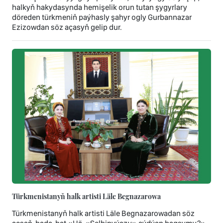
halkyň hakydasynda hemişelik orun tutan şygyrlary
döreden türkmeniň paýhasly şahyr ogly Gurbannazar
Ezizowdan söz açasyň gelip dur.
Türkmenistanyň halk artisti Läle Begnazarowa
Türkmenistanyň halk artisti Läle Begnazarowadan söz