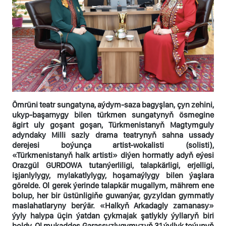
Ömrüni teatr sungatyna, aýdym-saza bagyşlan, çyn zehini,
ukyp-başarnygy bilen türkmen sungatynyň ösmegine
ägirt uly goşant goşan, Türkmenistanyň Magtymguly
adyndaky Milli sazly drama teatrynyň sahna ussady
derejesi boýunça artist-wokalisti (solisti),
«Türkmenistanyň halk artisti» diýen hormatly adyň eýesi
Orazgül GURDOWA tutanýerliligi, talapkärligi, erjelligi,
işjanlylygy, mylakatlylygy, hoşamaýlygy bilen ýaşlara
görelde. Ol gerek ýerinde talapkär mugallym, mährem ene
bolup, her bir üstünligiňe guwanýar, gyzyldan gymmatly
maslahatlaryny berýär. «Halkyň Arkadagly zamanasy»
ýyly halypa üçin ýatdan çykmajak şatlykly ýyllaryň biri
boldy. Ol mukaddes Garaşsyzlygymyzyň 31 ýyllyk toýunyň