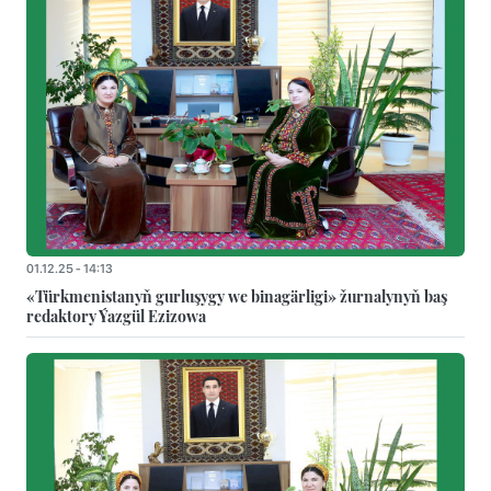
01.12.25 - 14:13
«Türkmenistanyň gurluşygy we binagärligi» žurnalynyň baş
redaktory Ýazgül Ezizowa