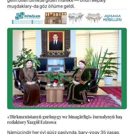
gelin bilen birlikde giden märeke — onuň wepaly
muşdaklary-da göz öňüme geldi.
«Türkmenistanyň gurluşygy we binagärligi» žurnalynyň baş
redaktory Ýazgül Ezizowa
Nämüçindir her ýyl güýz paslynda, bary-ýogy 35 ýaşap,