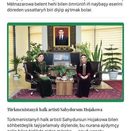
Mätnazarowa belent heňi bilen ömrüniň iň naýbaşy eserini
döreden ussatlaryň biri diýip aýtmak bolar.
Türkmenistanyň halk artisti Sahydursun Hojakowa
Türkmenistanyň halk artisti Sahydursun Hojakowa bilen
söhbetdeşlik taýýarlamaly diýlende, bu nurana aýdymçy