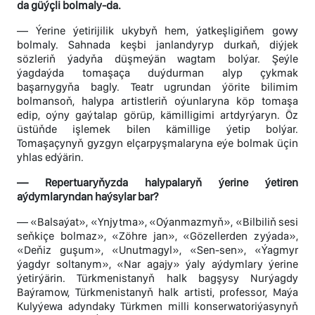
da güýçli bolmaly-da.
— Ýerine ýetirijilik ukybyň hem, ýatkeşligiňem gowy
bolmaly. Sahnada keşbi janlandyryp durkaň, diýjek
sözleriň ýadyňa düşmeýän wagtam bolýar. Şeýle
ýagdaýda tomaşaça duýdurman alyp çykmak
başarnygyňa bagly. Teatr ugrundan ýörite bilimim
bolmansoň, halypa artistleriň oýunlaryna köp tomaşa
edip, oýny gaýtalap görüp, kämilligimi artdyrýaryn. Öz
üstüňde işlemek bilen kämillige ýetip bolýar.
Tomaşaçynyň gyzgyn elçarpyşmalaryna eýe bolmak üçin
yhlas edýärin.
— Repertuaryňyzda halypalaryň ýerine ýetiren
aýdymlaryndan haýsylar bar?
— «Balsaýat», «Ynjytma», «Oýanmazmyň», «Bilbiliň sesi
seňkiçe bolmaz», «Zöhre jan», «Gözellerden zyýada»,
«Deňiz guşum», «Unutmagyl», «Sen-sen», «Ýagmyr
ýagdyr soltanym», «Nar agajy» ýaly aýdymlary ýerine
ýetirýärin. Türkmenistanyň halk bagşysy Nurýagdy
Baýramow, Türkmenistanyň halk artisti, professor, Maýa
Kulyýewa adyndaky Türkmen milli konserwatoriýasynyň