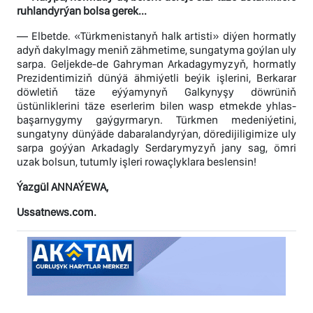
ruhlandyrýan bolsa gerek...
— Elbetde. «Türkmenistanyň halk artisti» diýen hormatly
adyň dakylmagy meniň zähmetime, sungatyma goýlan uly
sarpa. Geljekde-de Gahryman Arkadagymyzyň, hormatly
Prezidentimiziň dünýä ähmiýetli beýik işlerini, Berkarar
döwletiň täze eýýamynyň Galkynyşy döwrüniň
üstünliklerini täze eserlerim bilen wasp etmekde yhlas-
başarnygymy gaýgyrmaryn. Türkmen medeniýetini,
sungatyny dünýäde dabaralandyrýan, döredijiligimize uly
sarpa goýýan Arkadagly Serdarymyzyň jany sag, ömri
uzak bolsun, tutumly işleri rowaçlyklara beslensin!
Ýazgül ANNAÝEWA,
Ussatnews.com.