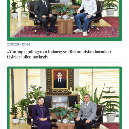
27.07.26 - 12:44
«Yonhap» gullugynyň habarçysy Türkmenistan baradaky
täsirleri bilen paýlaşdy