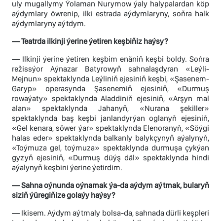
uly mugallymy Ýolaman Nurymow ýaly halypalardan köp
aýdymlary öwrenip, ilki estrada aýdymlaryny, soňra halk
aýdymlaryny aýtdym.
— Teatrda ilkinji ýerine ýetiren keşbiňiz haýsy?
— Ilkinji ýerine ýetiren keşbim enäniň keşbi boldy. Soňra
režissýor Aýnazar Batyrowyň sahnalaşdyran «Leýli-
Mejnun» spektaklynda Leýliniň ejesiniň keşbi, «Şasenem-
Garyp» operasynda Şasenemiň ejesiniň, «Durmuş
rowaýaty» spektaklynda Aladdiniň ejesiniň, «Arşyn mal
alan» spektaklynda Jahanyň, «Nurana şekiller»
spektaklynda baş keşbi janlandyrýan oglanyň ejesiniň,
«Gel kenara, söwer ýar» spektaklynda Elenoranyň, «Söýgi
halas eder» spektaklynda balkanly balykçynyň aýalynyň,
«Toýmuza gel, toýmuza» spektaklynda durmuşa çykýan
gyzyň ejesiniň, «Durmuş düýş däl» spektaklynda hindi
aýalynyň keşbini ýerine ýetirdim.
— Sahna oýnunda oýnamak ýa-da aýdym aýtmak, bularyň
siziň ýüregiňize golaýy haýsy?
— Ikisem. Aýdym aýtmaly bolsa-da, sahnada dürli keşpleri