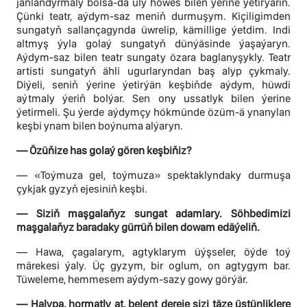
janlandyrmaly bolsa-da uly höwes bilen ýerine ýetirýärin.
Çünki teatr, aýdym-saz meniň durmuşym. Kiçiligimden
sungatyň sallançagynda üwrelip, kämillige ýetdim. Indi
altmyş ýyla golaý sungatyň dünýäsinde ýaşaýaryn.
Aýdym-saz bilen teatr sungaty özara baglanyşykly. Teatr
artisti sungatyň ähli ugurlaryndan baş alyp çykmaly.
Diýeli, seniň ýerine ýetirýän keşbiňde aýdym, hüwdi
aýtmaly ýeriň bolýar. Sen ony ussatlyk bilen ýerine
ýetirmeli. Şu ýerde aýdymçy hökmünde özüm-ä ynanylan
keşbi ynam bilen boýnuma alýaryn.
— Özüňize has golaý gören keşbiňiz?
— «Toýmuza gel, toýmuza» spektaklyndaky durmuşa
çykjak gyzyň ejesiniň keşbi.
— Siziň maşgalaňyz sungat adamlary. Söhbedimizi
maşgalaňyz baradaky gürrüň bilen dowam edäýeliň.
— Hawa, çagalarym, agtyklarym üýşseler, öýde toý
märekesi ýaly. Üç gyzym, bir oglum, on agtygym bar.
Tüweleme, hemmesem aýdym-sazy gowy görýär.
— Halypa, hormatly at, belent dereje sizi täze üstünliklere