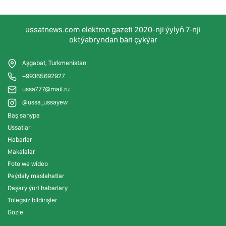
ussatnews.com elektron gazeti 2020-nji ýylyň 7-nji
oktýabryndan bäri çykýar
Aşgabat, Turkmenistan
+99365692927
ussa777@mail.ru
@ussa_ussayew
Baş sahypa
Ussatlar
Habarlar
Makalalar
Foto we wideo
Peýdaly maslahatlar
Daşary ýurt habarlary
Tölegsiz bildirişler
Gözle