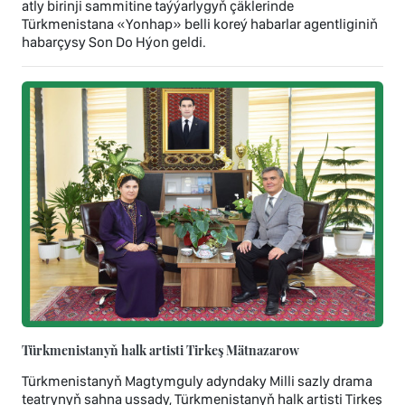
atly birinji sammitine taýýarlygyň çäklerinde
Türkmenistana «Yonhap» belli koreý habarlar agentliginiň
habarçysy Son Dо Hýon geldi.
Türkmenistanyň halk artisti Tirkeş Mätnazarow
Türkmenistanyň Magtymguly adyndaky Milli sazly drama
teatrynyň sahna ussady, Türkmenistanyň halk artisti Tirkeş