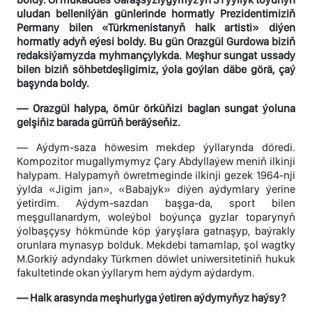
uludan bellenilýän günlerinde hormatly Prezidentimiziň
Permany bilen «Türkmenistanyň halk artisti» diýen
hormatly adyň eýesi boldy. Bu gün Orazgül Gurdowa biziň
redaksiýamyzda myhmançylykda. Meşhur sungat ussady
bilen biziň söhbetdeşligimiz, ýola goýlan däbe görä, çaý
başynda boldy.
— Orazgül halypa, ömür örküňizi baglan sungat ýoluna
gelşiňiz barada gürrüň beräýseňiz.
— Aýdym-saza höwesim mekdep ýyllarynda döredi.
Kompozitor mugallymymyz Çary Abdyllaýew meniň ilkinji
halypam. Halypamyň öwretmeginde ilkinji gezek 1964-nji
ýylda «Jigim jan», «Babajyk» diýen aýdymlary ýerine
ýetirdim. Aýdym-sazdan başga-da, sport bilen
meşgullanardym, woleýbol boýunça gyzlar toparynyň
ýolbaşçysy hökmünde köp ýaryşlara gatnaşyp, baýrakly
orunlara mynasyp bolduk. Mekdebi tamamlap, şol wagtky
M.Gorkiý adyndaky Türkmen döwlet uniwersitetiniň hukuk
fakultetinde okan ýyllarym hem aýdym aýdardym.
— Halk arasynda meşhurlyga ýetiren aýdymyňyz haýsy?