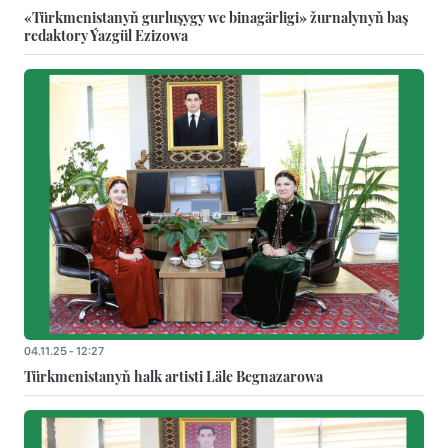
«Türkmenistanyň gurluşygy we binagärligi» žurnalynyň baş
redaktory Ýazgül Ezizowa
04.11.25 - 12:27
Türkmenistanyň halk artisti Läle Begnazarowa