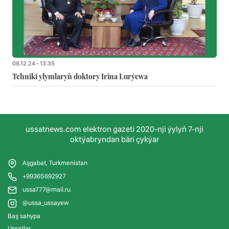
08.12.24 - 13:35
Tehniki ylymlaryň doktory Irina Lurýewa
ussatnews.com elektron gazeti 2020-nji ýylyň 7-nji
oktýabryndan bäri çykýar
Aşgabat, Turkmenistan
+99365692927
ussa777@mail.ru
@ussa_ussayew
Baş sahypa
Ussatlar