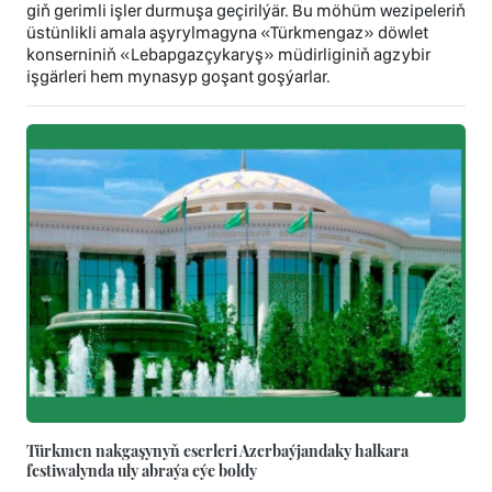
giň gerimli işler durmuşa geçirilýär. Bu möhüm wezipeleriň
üstünlikli amala aşyrylmagyna «Türkmengaz» döwlet
konserniniň «Lebapgazçykaryş» müdirliginiň agzybir
işgärleri hem mynasyp goşant goşýarlar.
Türkmen nakgaşynyň eserleri Azerbaýjandaky halkara
festiwalynda uly abraýa eýe boldy