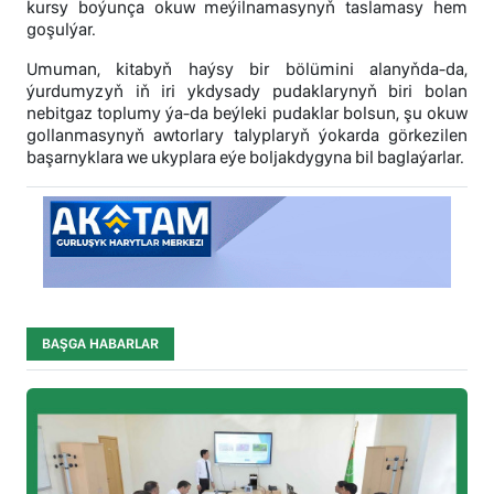
kursy boýunça okuw meýilnamasynyň taslamasy hem
goşulýar.
Umuman, kitabyň haýsy bir bölümini alanyňda-da,
ýurdumyzyň iň iri ykdysady pudaklarynyň biri bolan
nebitgaz toplumy ýa-da beýleki pudaklar bolsun, şu okuw
gollanmasynyň awtorlary talyplaryň ýokarda görkezilen
başarnyklara we ukyplara eýe boljakdygyna bil baglaýarlar.
BAŞGA HABARLAR