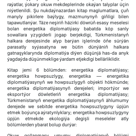
raýatlar, ýokary okuw mekdeplerinde okaýan talyplar üçin
niýetlenildi. Şu nukdaýnazardan kitap maglumatlara, çuň
manyly pikirlere baýlygy, mazmunynyň giňligi bilen
tapawutlanýar. Täze neşiriň häzirki döwrüň esasy meselesi
bolan energetika diplomatiýasy babatda köp sanly
sowallara yzygiderli jogap berjekdigi, Türkmenistanyň
halkara derejesinde alyp barýan işlerinde öňe sürýän
parasatly syýasatyna we bütin dünýäniň halkara
gatnaşyklarynda diplomatiýa diýen düşünjä has-da anyk
ýagdaýda düşünmeklige ýardam etjekdigi bellärliklidir.
Kitap jemi 6 bölümden: energetika diplomatiýasy;
energetika howpsuzlygy, energetika — energetika
diplomatiýasynyň we howpsuzlygyň obýekti hökmünde;
energetika diplomatiýasynyň derejeleri; importýor we
eksportýor döwletleriň energetika diplomatiýasy;
Türkmenistanyň energetika diplomatiýasynyň ählumumy
derejede we sebitde energetika howpsuzlygyny üpjün
etmek boýunça aýratynlyklary; energetika howpsuzlygyny
üpjün etmekde ekologiýa degişli meseleler atly
bölümlerden ybarat bolup durýar:
Okuw gollanmasy umumy diplomatiýanyň bölümi