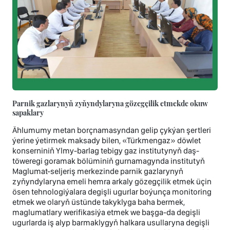
Parnik gazlarynyň zyňyndylaryna gözegçilik etmekde okuw
sapaklary
Ählumumy metan borçnamasyndan gelip çykýan şertleri
ýerine ýetirmek maksady bilen, «Türkmengaz» döwlet
konserniniň Ylmy-barlag tebigy gaz institutynyň daş-
töweregi goramak bölüminiň gurnamagynda institutyň
Maglumat-seljeriş merkezinde parnik gazlarynyň
zyňyndylaryna emeli hemra arkaly gözegçilik etmek üçin
ösen tehnologiýalara degişli ugurlar boýunça monitoring
etmek we olaryň üstünde takyklyga baha bermek,
maglumatlary werifikasiýa etmek we başga-da degişli
ugurlarda iş alyp barmaklygyň halkara usullaryna degişli