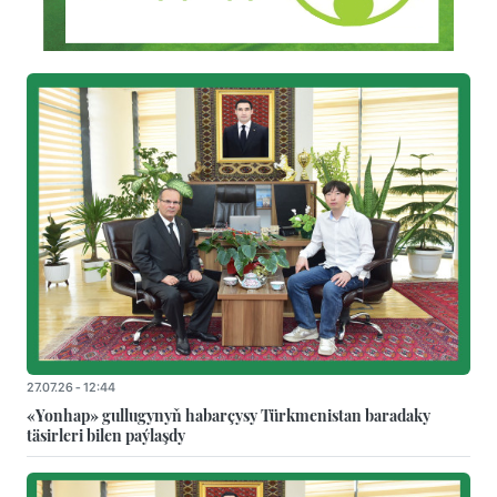
27.07.26 - 12:44
«Yonhap» gullugynyň habarçysy Türkmenistan baradaky
täsirleri bilen paýlaşdy