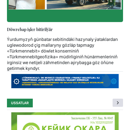
Döwrebap işler bitirilýär
Ýurdumyzyň günbatar sebitindäki hazynaly ýataklardan
uglewodorod çig mallaryny gözläp tapmagy
«Türkmennebit» döwlet konserniniň
«Türkmennebitgeofizika» müdirliginiň hünärmenleriniň
irginsiz we netijeli zähmetinden aýrybaşga göz öňüne
getirmek kyndyr.
USSATLAR