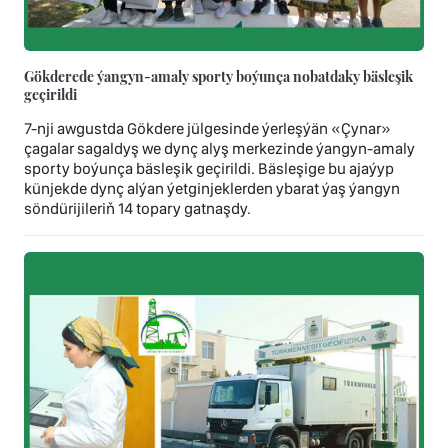
Gökderede ýangyn-amaly sporty boýunça nobatdaky bäsleşik
geçirildi
7-nji awgustda Gökdere jülgesinde ýerleşýän «Çynar»
çagalar sagaldyş we dynç alyş merkezinde ýangyn-amaly
sporty boýunça bäsleşik geçirildi. Bäsleşige bu ajaýyp
künjekde dynç alýan ýetginjeklerden ybarat ýaş ýangyn
söndürijileriň 14 topary gatnaşdy.