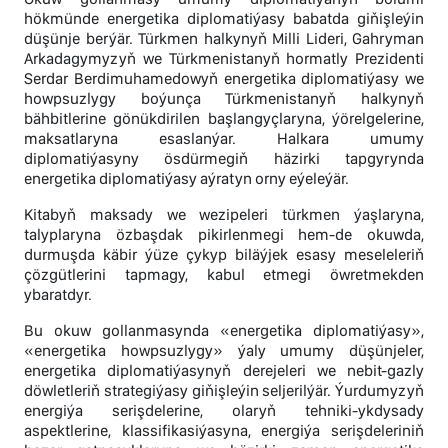
hökmünde energetika diplomatiýasy babatda giňişleýin
düşünje berýär. Türkmen halkynyň Milli Lideri, Gahryman
Arkadagymyzyň we Türkmenistanyň hormatly Prezidenti
Serdar Berdimuhamedowyň energetika diplomatiýasy we
howpsuzlygy boýunça Türkmenistanyň halkynyň
bähbitlerine gönükdirilen başlangyçlaryna, ýörelgelerine,
maksatlaryna esaslanýar. Halkara umumy
diplomatiýasyny ösdürmegiň häzirki tapgyrynda
energetika diplomatiýasy aýratyn orny eýeleýär.
Kitabyň maksady we wezipeleri türkmen ýaşlaryna,
talyplaryna özbaşdak pikirlenmegi hem-de okuwda,
durmuşda käbir ýüze çykyp biläýjek esasy meseleleriň
çözgütlerini tapmagy, kabul etmegi öwretmekden
ybaratdyr.
Bu okuw gollanmasynda «energetika diplomatiýasy»,
«energetika howpsuzlygy» ýaly umumy düşünjeler,
energetika diplomatiýasynyň derejeleri we nebit-gazly
döwletleriň strategiýasy giňişleýin seljerilýär. Ýurdumyzyň
energiýa serişdelerine, olaryň tehniki-ykdysady
aspektlerine, klassifikasiýasyna, energiýa serişdeleriniň