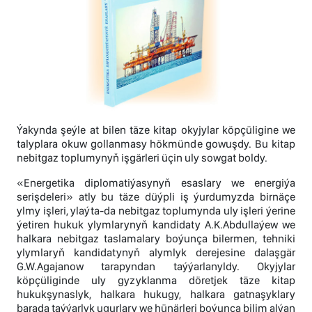
Ýakynda şeýle at bilen täze kitap okyjylar köpçüligine we
talyplara okuw gollanmasy hökmünde gowuşdy. Bu kitap
nebitgaz toplumynyň işgärleri üçin uly sowgat boldy.
«Energetika diplomatiýasynyň esaslary we energiýa
serişdeleri» atly bu täze düýpli iş ýurdumyzda birnäçe
ylmy işleri, ylaýta-da nebitgaz toplumynda uly işleri ýerine
ýetiren hukuk ylymlarynyň kandidaty A.K.Abdullaýew we
halkara nebitgaz taslamalary boýunça bilermen, tehniki
ylymlaryň kandidatynyň alymlyk derejesine dalaşgär
G.W.Agajanow tarapyndan taýýarlanyldy. Okyjylar
köpçüliginde uly gyzyklanma döretjek täze kitap
hukukşynaslyk, halkara hukugy, halkara gatnaşyklary
barada taýýarlyk ugurlary we hünärleri boýunça bilim alýan