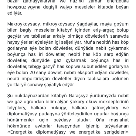
bazar gatnaşyklaryna we häzirki zaman energetika
howpsuzlygyna degişli wajyp meseleler kitapda beýan
edilýär.
Makroykdysady, mikroykdysady ýagdaýlar, maýa goýum
bilen bagly meseleler kitabyň içinden eriş-argaç bolup
geçýär we tablisalar arkaly birnäçe döwletleriň sanawda
haýsy ýerleri eýeleýänligi seljerilýär. Muňa nebitiň has köp
gorlaryna eýe bolan döwletler, dünýäde nebit çykarmak
boýunça has iri döwletler, nebiti has köp sarp edýän
döwletler, dünýäde gaz çykarmak boýunça has iri
döwletler, tebigy gazyň has köp we subut edilen gorlaryna
eýe bolan 20 sany döwlet, nebiti eksport edýän döwletler,
nebiti importirleýän döwletler diýen tablisalara bölünen
ýurtlaryň sanawy şaýatlyk edýär.
Şu nukdaýnazardan kitabyň Garaşsyz ýurdumyzda nebit
we gaz ugrundan bilim alýan ýokary okuw mekdepleriniň
talyplary, halkara hukugy, halkara gatnaşyklary we
diplomatiýasy pudagyna ýöriteleşdirilen ugurlar boýunça
hünärmenler üçin peýdasy uludyr. Oňa maslahat
hökmünde awtorlar tarapyndan işlenip taýýarlanan
«Energetika diplomatiýasy we energetika serişdeleri»