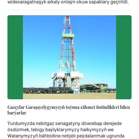
wideoaragatnaşyk arkaly onlaýn okuw sapaklary geçirildi.
Gazçylar Garaşsyzlygymyzyň toýuna zähmet üstünlikleri bilen
barýarlar
Ýurdumyzda nebitgaz senagatyny döwrebap derejede
ösdürmek, tebigy baýlyklarymyzy halkymyzyň we
Watanymyzyň bähbidine netijeli peýdalanmak ugrunda