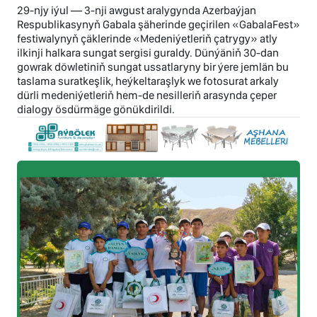
29-njy iýul — 3-nji awgust aralygynda Azerbaýjan
Respublikasynyň Gabala şäherinde geçirilen «GabalaFest»
festiwalynyň çäklerinde «Medeniýetleriň çatrygy» atly
ilkinji halkara sungat sergisi guraldy. Dünýäniň 30-dan
gowrak döwletiniň sungat ussatlaryny bir ýere jemlän bu
taslama suratkeşlik, heýkeltaraşlyk we fotosurat arkaly
dürli medeniýetleriň hem-de nesilleriň arasynda çeper
dialogy ösdürmäge gönükdirildi.