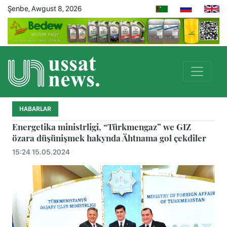
Şenbe, Awgust 8, 2026
HABARLAR
Energetika ministrligi, “Türkmengaz” we GIZ
özara düşünişmek hakynda Ähtnama gol çekdiler
15:24 15.05.2024