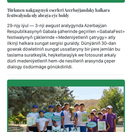
Türkmen nakgaşynyň eserleri Azerbaýjandaky halkara
festiwalynda uly abraýa eýe boldy
29-njy iýul — 3-nji awgust aralygynda Azerbaýjan
Respublikasynyň Gabala şäherinde geçirilen «GabalaFest»
festiwalynyň çäklerinde «Medeniýetleriň çatrygy» atly
ilkinji halkara sungat sergisi guraldy. Dünýäniň 30-dan
gowrak döwletiniň sungat ussatlaryny bir ýere jemlän bu
taslama suratkeşlik, heýkeltaraşlyk we fotosurat arkaly
dürli medeniýetleriň hem-de nesilleriň arasynda çeper
dialogy ösdürmäge gönükdirildi.