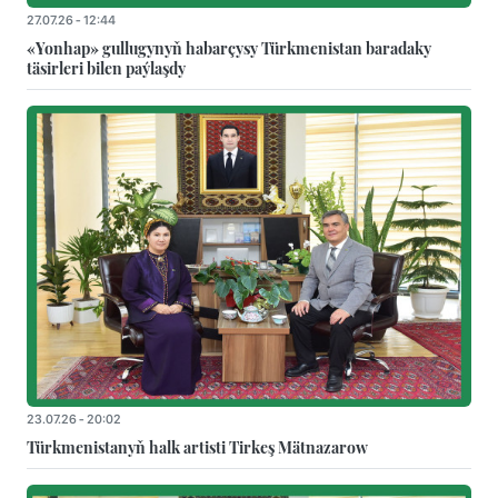
27.07.26 - 12:44
«Yonhap» gullugynyň habarçysy Türkmenistan baradaky
täsirleri bilen paýlaşdy
23.07.26 - 20:02
Türkmenistanyň halk artisti Tirkeş Mätnazarow