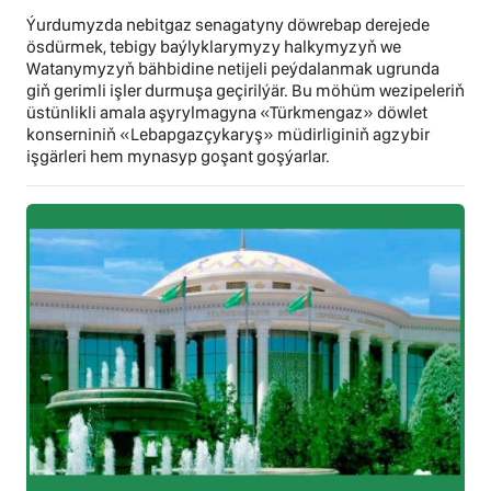
Ýurdumyzda nebitgaz senagatyny döwrebap derejede
ösdürmek, tebigy baýlyklarymyzy halkymyzyň we
Watanymyzyň bähbidine netijeli peýdalanmak ugrunda
giň gerimli işler durmuşa geçirilýär. Bu möhüm wezipeleriň
üstünlikli amala aşyrylmagyna «Türkmengaz» döwlet
konserniniň «Lebapgazçykaryş» müdirliginiň agzybir
işgärleri hem mynasyp goşant goşýarlar.