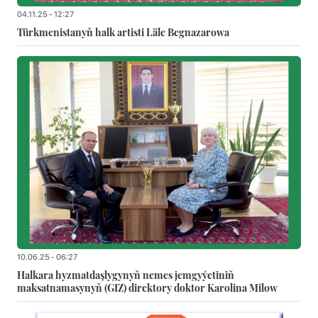
04.11.25 - 12:27
Türkmenistanyň halk artisti Läle Begnazarowa
10.06.25 - 06:27
Halkara hyzmatdaşlygynyň nemes jemgyýetiniň
maksatnamasynyň (GIZ) direktory doktor Karolina Milow