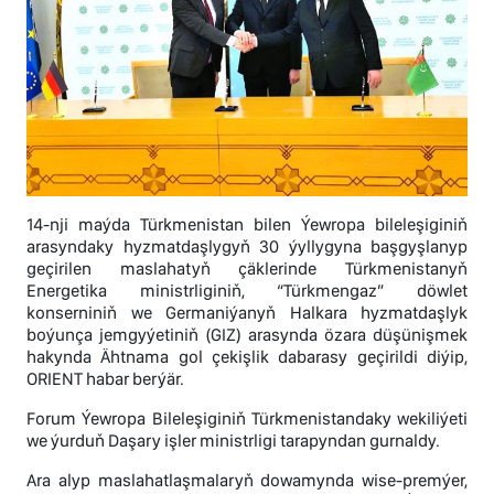
14-nji maýda Türkmenistan bilen Ýewropa bileleşiginiň
arasyndaky hyzmatdaşlygyň 30 ýyllygyna başgyşlanyp
geçirilen maslahatyň çäklerinde Türkmenistanyň
Energetika ministrliginiň, “Türkmengaz” döwlet
konserniniň we Germaniýanyň Halkara hyzmatdaşlyk
boýunça jemgyýetiniň (GIZ) arasynda özara düşünişmek
hakynda Ähtnama gol çekişlik dabarasy geçirildi diýip,
ORIENT habar berýär.
Forum Ýewropa Bileleşiginiň Türkmenistandaky wekiliýeti
we ýurduň Daşary işler ministrligi tarapyndan gurnaldy.
Ara alyp maslahatlaşmalaryň dowamynda wise-premýer,