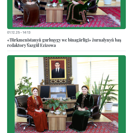
01.12.25 - 14:13
«Türkmenistanyň gurluşygy we binagärligi» žurnalynyň baş
redaktory Ýazgül Ezizowa