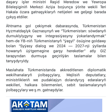
daşary işler ministri Raşid Meredow we Ýewropa
Bileleşiginiň Merkezi Aziýa boýunça ýörite wekili Teri
Hakala özara gatnaşyklaryň netijeleri we geljegi barada
çykyş etdiler.
Ähtnama gol çekişmek dabarasynda, Türkmenistan
Hyzmatdaşlyk Gaznasynyň we “Türkmenistan: söwdanyň
durnuklylygyny we integrasiýasyny ýokarlandyrmak”
hem-de ÝB-niň Türkmenistanyň “ýaşyl” ösüşine goldawy
bolan “Syýasy dialog we 2024 — 2027-nji ýyllarda
howanyň üýtgemegine garşy hereketler” atly GIZ
tarapyndan durmuşa geçirilýän taslamalar bilen
tanyşdyryldy.
Maslahata Türkmenistanda akkreditlenen diplomatik
wekilhanalaryň ýolbaşçylary, Mejlisiň deputatlary,
ministrlikleriň we pudaklaýyn dolandyryş edaralaryň
wekilleri, halkara bilermenleri, sebit taslamalarynyň
ýolbaşçylary we ş.m. gatnaşdylar.