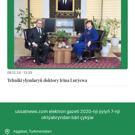
08.12.24 - 13:35
Tehniki ylymlaryň doktory Irina Lurýewa
ussatnews.com elektron gazeti 2020-nji ýylyň 7-nji
oktýabryndan bäri çykýar
Aşgabat, Turkmenistan