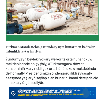
Turkmenistanda nebit-gaz pudagy üçin hünärmen kadralar
üstünlikli taýýarlanylýar
Ýurdumyzyň beýleki ýokary we ýörite orta hünär okuw
mekdeplerinde bolşy ýaly, «Türkmengaz» döwlet
konserniniň Mary nebitgaz orta hünär okuw mekdebinde-
de hormatly Prezidentimiziň öňdengörüjilikli syýasaty
esasynda ýaşlaryň saýlap alan hünärini kämil derejede ele
almaklary üpjün edilýär.