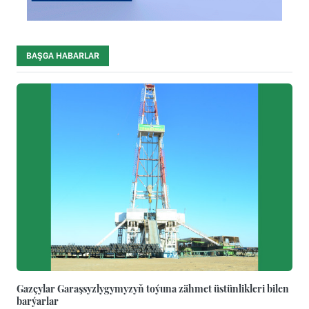
BAŞGA HABARLAR
Gazçylar Garaşsyzlygymyzyň toýuna zähmet üstünlikleri bilen
barýarlar