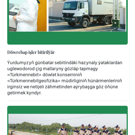
Döwrebap işler bitirilýär
Ýurdumyzyň günbatar sebitindäki hazynaly ýataklardan
uglewodorod çig mallaryny gözläp tapmagy
«Türkmennebit» döwlet konserniniň
«Türkmennebitgeofizika» müdirliginiň hünärmenleriniň
irginsiz we netijeli zähmetinden aýrybaşga göz öňüne
getirmek kyndyr.