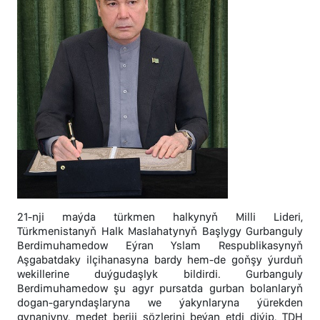
21-nji maýda türkmen halkynyň Milli Lideri,
Türkmenistanyň Halk Maslahatynyň Başlygy Gurbanguly
Berdimuhamedow Eýran Yslam Respublikasynyň
Aşgabatdaky ilçihanasyna bardy hem-de goňşy ýurduň
wekillerine duýgudaşlyk bildirdi. Gurbanguly
Berdimuhamedow şu agyr pursatda gurban bolanlaryň
dogan-garyndaşlaryna we ýakynlaryna ýürekden
gynanjyny, medet beriji sözlerini beýan etdi diýip, TDH