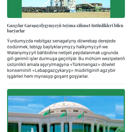
Gazçylar Garaşsyzlygymyzyň toýuna zähmet üstünlikleri bilen
barýarlar
Ýurdumyzda nebitgaz senagatyny döwrebap derejede
ösdürmek, tebigy baýlyklarymyzy halkymyzyň we
Watanymyzyň bähbidine netijeli peýdalanmak ugrunda
giň gerimli işler durmuşa geçirilýär. Bu möhüm wezipeleriň
üstünlikli amala aşyrylmagyna «Türkmengaz» döwlet
konserniniň «Lebapgazçykaryş» müdirliginiň agzybir
işgärleri hem mynasyp goşant goşýarlar.