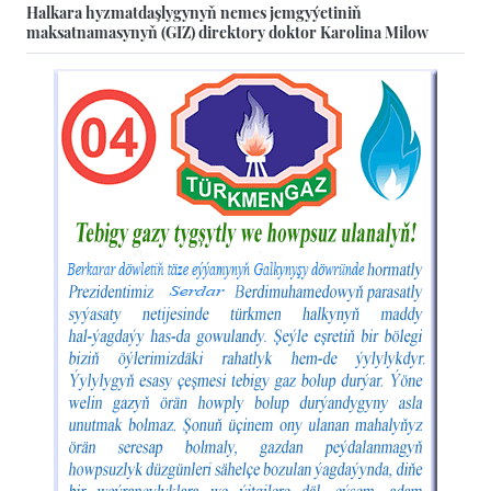
Halkara hyzmatdaşlygynyň nemes jemgyýetiniň
maksatnamasynyň (GIZ) direktory doktor Karolina Milow