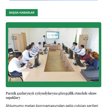
BAŞGA HABARLAR
Parnik gazlarynyň zyňyndylaryna gözegçilik etmekde okuw
sapaklary
Ählumumy metan borçnamasyndan gelip çykýan şertleri