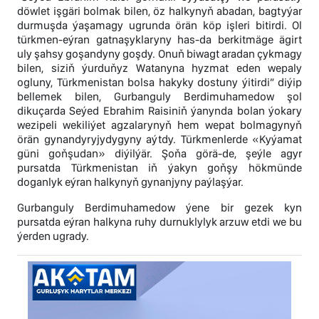
döwlet işgäri bolmak bilen, öz halkynyň abadan, bagtyýar
durmuşda ýaşamagy ugrunda örän köp işleri bitirdi. Ol
türkmen-eýran gatnaşyklaryny has-da berkitmäge ägirt
uly şahsy goşandyny goşdy. Onuň biwagt aradan çykmagy
bilen, siziň ýurduňyz Watanyna hyzmat eden wepaly
ogluny, Türkmenistan bolsa hakyky dostuny ýitirdi” diýip
bellemek bilen, Gurbanguly Berdimuhamedow şol
dikuçarda Seýed Ebrahim Raisiniň ýanynda bolan ýokary
wezipeli wekiliýet agzalarynyň hem wepat bolmagynyň
örän gynandyryjydygyny aýtdy. Türkmenlerde «Kyýamat
güni goňşudan» diýilýär. Şoňa görä-de, şeýle agyr
pursatda Türkmenistan iň ýakyn goňşy hökmünde
doganlyk eýran halkynyň gynanjyny paýlaşýar.
Gurbanguly Berdimuhamedow ýene bir gezek kyn
pursatda eýran halkyna ruhy durnuklylyk arzuw etdi we bu
ýerden ugrady.