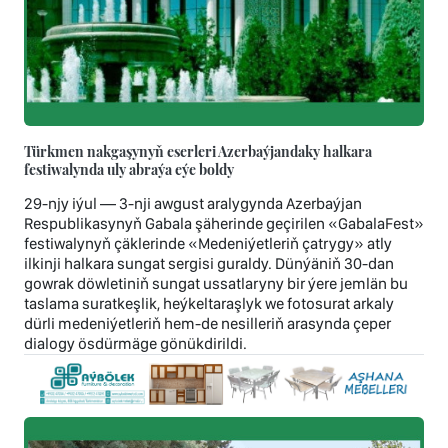
Türkmen nakgaşynyň eserleri Azerbaýjandaky halkara
festiwalynda uly abraýa eýe boldy
29-njy iýul — 3-nji awgust aralygynda Azerbaýjan
Respublikasynyň Gabala şäherinde geçirilen «GabalaFest»
festiwalynyň çäklerinde «Medeniýetleriň çatrygy» atly
ilkinji halkara sungat sergisi guraldy. Dünýäniň 30-dan
gowrak döwletiniň sungat ussatlaryny bir ýere jemlän bu
taslama suratkeşlik, heýkeltaraşlyk we fotosurat arkaly
dürli medeniýetleriň hem-de nesilleriň arasynda çeper
dialogy ösdürmäge gönükdirildi.