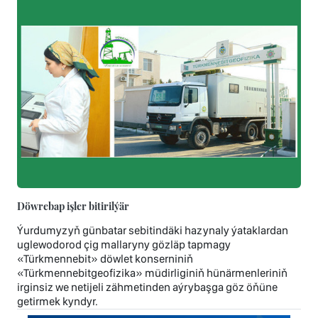
Döwrebap işler bitirilýär
Ýurdumyzyň günbatar sebitindäki hazynaly ýataklardan
uglewodorod çig mallaryny gözläp tapmagy
«Türkmennebit» döwlet konserniniň
«Türkmennebitgeofizika» müdirliginiň hünärmenleriniň
irginsiz we netijeli zähmetinden aýrybaşga göz öňüne
getirmek kyndyr.