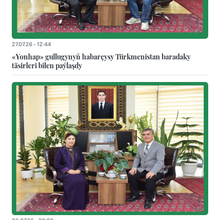
27.07.26 - 12:44
«Yonhap» gullugynyň habarçysy Türkmenistan baradaky
täsirleri bilen paýlaşdy