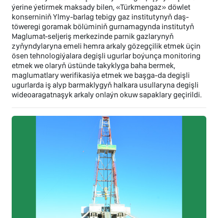
ýerine ýetirmek maksady bilen, «Türkmengaz» döwlet
konserniniň Ylmy-barlag tebigy gaz institutynyň daş-
töweregi goramak bölüminiň gurnamagynda institutyň
Maglumat-seljeriş merkezinde parnik gazlarynyň
zyňyndylaryna emeli hemra arkaly gözegçilik etmek üçin
ösen tehnologiýalara degişli ugurlar boýunça monitoring
etmek we olaryň üstünde takyklyga baha bermek,
maglumatlary werifikasiýa etmek we başga-da degişli
ugurlarda iş alyp barmaklygyň halkara usullaryna degişli
wideoaragatnaşyk arkaly onlaýn okuw sapaklary geçirildi.