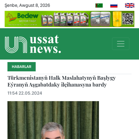
Şenbe, Awgust 8, 2026
HABARLAR
Türkmenistanyň Halk Maslahatynyň Başlygy
Eýranyň Aşgabatdaky ilçihanasyna bardy
11:54 22.05.2024