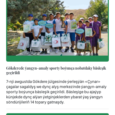
Gökderede ýangyn-amaly sporty boýunça nobatdaky bäsleşik
geçirildi
7-nji awgustda Gökdere jülgesinde ýerleşýän «Çynar»
çagalar sagaldyş we dynç alyş merkezinde ýangyn-amaly
sporty boýunça bäsleşik geçirildi. Bäsleşige bu ajaýyp
künjekde dynç alýan ýetginjeklerden ybarat ýaş ýangyn
söndürijileriň 14 topary gatnaşdy.