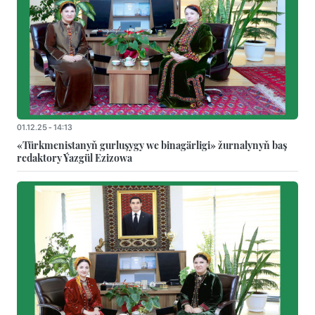
01.12.25 - 14:13
«Türkmenistanyň gurluşygy we binagärligi» žurnalynyň baş
redaktory Ýazgül Ezizowa