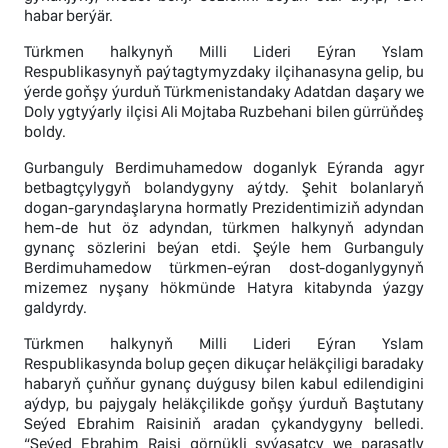
habar berýär.
Türkmen halkynyň Milli Lideri Eýran Yslam
Respublikasynyň paýtagtymyzdaky ilçihanasyna gelip, bu
ýerde goňşy ýurduň Türkmenistandaky Adatdan daşary we
Doly ygtyýarly ilçisi Ali Mojtaba Ruzbehani bilen gürrüňdeş
boldy.
Gurbanguly Berdimuhamedow doganlyk Eýranda agyr
betbagtçylygyň bolandygyny aýtdy. Şehit bolanlaryň
dogan-garyndaşlaryna hormatly Prezidentimiziň adyndan
hem-de hut öz adyndan, türkmen halkynyň adyndan
gynanç sözlerini beýan etdi. Şeýle hem Gurbanguly
Berdimuhamedow türkmen-eýran dost-doganlygynyň
mizemez nyşany hökmünde Hatyra kitabynda ýazgy
galdyrdy.
Türkmen halkynyň Milli Lideri Eýran Yslam
Respublikasynda bolup geçen dikuçar heläkçiligi baradaky
habaryň çuňňur gynanç duýgusy bilen kabul edilendigini
aýdyp, bu pajygaly heläkçilikde goňşy ýurduň Baştutany
Seýed Ebrahim Raisiniň aradan çykandygyny belledi.
“Seýed Ebrahim Raisi görnükli syýasatçy we parasatly