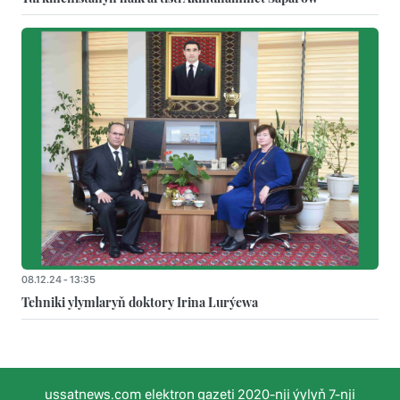
08.12.24 - 13:35
Tehniki ylymlaryň doktory Irina Lurýewa
ussatnews.com elektron gazeti 2020-nji ýylyň 7-nji