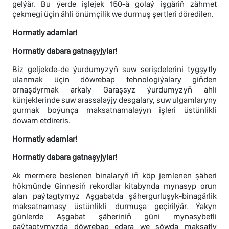
gelýär. Bu ýerde işlejek 150-ä golaý işgäriň zähmet
çekmegi üçin ähli önümçilik we durmuş şertleri döredilen.
Hormatly adamlar!
Hormatly dabara gatnaşyjylar!
Biz geljekde-de ýurdumyzyň suw serişdelerini tygşytly
ulanmak üçin döwrebap tehnologiýalary giňden
ornaşdyrmak arkaly Garaşsyz ýurdumyzyň ähli
künjeklerinde suw arassalaýjy desgalary, suw ulgamlaryny
gurmak boýunça maksatnamalaýyn işleri üstünlikli
dowam etdireris.
Hormatly adamlar!
Hormatly dabara gatnaşyjylar!
Ak mermere beslenen binalaryň iň köp jemlenen şäheri
hökmünde Ginnesiň rekordlar kitabynda mynasyp orun
alan paýtagtymyz Aşgabatda şähergurluşyk-binagärlik
maksatnamasy üstünlikli durmuşa geçirilýär. Ýakyn
günlerde Aşgabat şäheriniň güni mynasybetli
paýtagtymyzda döwrebap edara we söwda maksatly