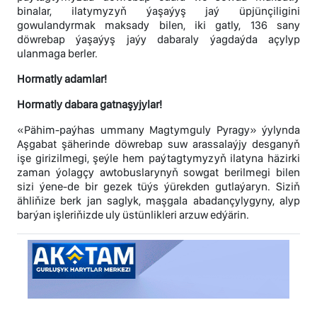
binalar, ilatymyzyň ýaşaýyş jaý üpjünçiligini
gowulandyrmak maksady bilen, iki gatly, 136 sany
döwrebap ýaşaýyş jaýy dabaraly ýagdaýda açylyp
ulanmaga berler.
Hormatly adamlar!
Hormatly dabara gatnaşyjylar!
«Pähim-paýhas ummany Magtymguly Pyragy» ýylynda
Aşgabat şäherinde döwrebap suw arassalaýjy desganyň
işe girizilmegi, şeýle hem paýtagtymyzyň ilatyna häzirki
zaman ýolagçy awtobuslarynyň sowgat berilmegi bilen
sizi ýene-de bir gezek tüýs ýürekden gutlaýaryn. Siziň
ähliňize berk jan saglyk, maşgala abadançylygyny, alyp
barýan işleriňizde uly üstünlikleri arzuw edýärin.