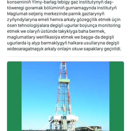
konserniniň Ylmy-barlag tebigy gaz institutynyň daş-
töweregi goramak bölüminiň gurnamagynda institutyň
Maglumat-seljeriş merkezinde parnik gazlarynyň
zyňyndylaryna emeli hemra arkaly gözegçilik etmek üçin
ösen tehnologiýalara degişli ugurlar boýunça monitoring
etmek we olaryň üstünde takyklyga baha bermek,
maglumatlary werifikasiýa etmek we başga-da degişli
ugurlarda iş alyp barmaklygyň halkara usullaryna degişli
wideoaragatnaşyk arkaly onlaýn okuw sapaklary geçirildi.