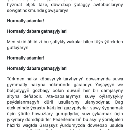
hyzmat etjek täze, döwrebap ýolagçy awtobuslaryny
sowgat hökmünde gowşurarys.
Hormatly adamlar!
Hormatly dabara gatnaşyjylar!
Men siziň ähliňizi bu şatlykly wakalar bilen tüýs ýürekden
gutlaýaryn.
Hormatly adamlar!
Hormatly dabara gatnaşyjylar!
Türkmen halky köpasyrlyk taryhynyň dowamynda suwa
gymmatly hazyna hökmünde garapdyr. Ýaşaýşyň we
bolçulygyň gözbaşy bolan suwuň her bir damjasyny
altyna deňäpdir. Ata-babalarymyz suwy oýlanyşykly
peýdalanmagyň dürli usullaryny ulanypdyrlar. Dag
eteklerinde ýerasty kärizleri gazypdyrlar, suwy ýygnamak
üçin ýörite howuzlary gurupdyrlar, suw çykarmak üçin
jykyrlary döredipdirler. Pederlerimiziň bu asylly ýörelgeleri
häzirki wagtda Garaşsyz ýurdumyzda döwrebap usulda