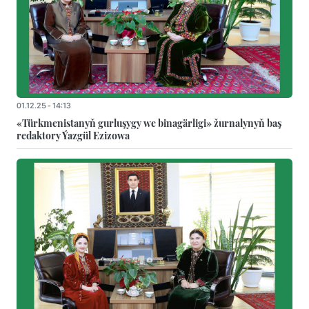
01.12.25 - 14:13
«Türkmenistanyň gurluşygy we binagärligi» žurnalynyň baş
redaktory Ýazgül Ezizowa