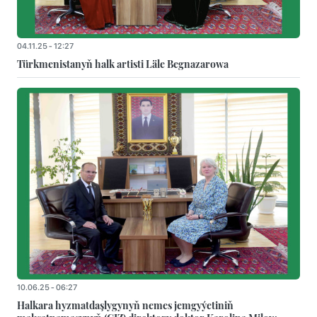
04.11.25 - 12:27
Türkmenistanyň halk artisti Läle Begnazarowa
10.06.25 - 06:27
Halkara hyzmatdaşlygynyň nemes jemgyýetiniň