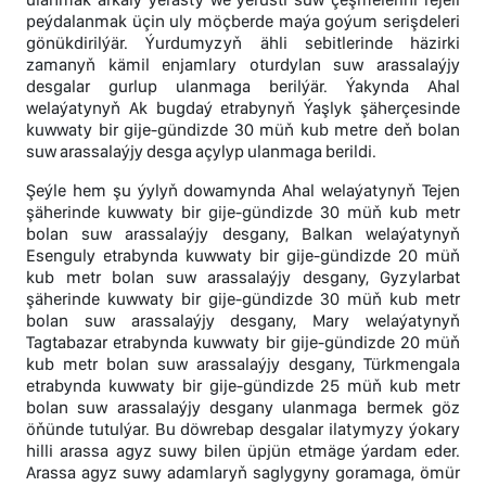
peýdalanmak üçin uly möçberde maýa goýum serişdeleri
gönükdirilýär. Ýurdumyzyň ähli sebitlerinde häzirki
zamanyň kämil enjamlary oturdylan suw arassalaýjy
desgalar gurlup ulanmaga berilýär. Ýakynda Ahal
welaýatynyň Ak bugdaý etrabynyň Ýaşlyk şäherçesinde
kuwwaty bir gije-gündizde 30 müň kub metre deň bolan
suw arassalaýjy desga açylyp ulanmaga berildi.
Şeýle hem şu ýylyň dowamynda Ahal welaýatynyň Tejen
şäherinde kuwwaty bir gije-gündizde 30 müň kub metr
bolan suw arassalaýjy desgany, Balkan welaýatynyň
Esenguly etrabynda kuwwaty bir gije-gündizde 20 müň
kub metr bolan suw arassalaýjy desgany, Gyzylarbat
şäherinde kuwwaty bir gije-gündizde 30 müň kub metr
bolan suw arassalaýjy desgany, Mary welaýatynyň
Tagtabazar etrabynda kuwwaty bir gije-gündizde 20 müň
kub metr bolan suw arassalaýjy desgany, Türkmengala
etrabynda kuwwaty bir gije-gündizde 25 müň kub metr
bolan suw arassalaýjy desgany ulanmaga bermek göz
öňünde tutulýar. Bu döwrebap desgalar ilatymyzy ýokary
hilli arassa agyz suwy bilen üpjün etmäge ýardam eder.
Arassa agyz suwy adamlaryň saglygyny goramaga, ömür