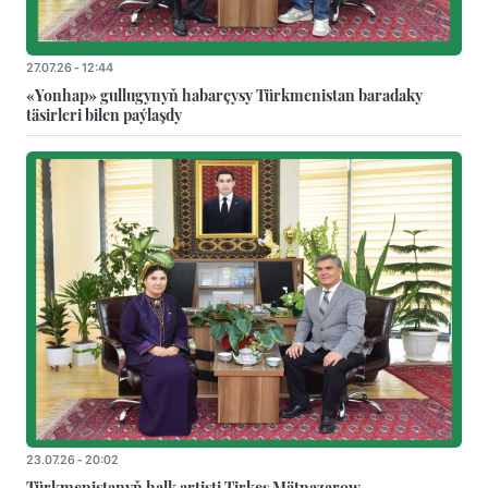
27.07.26 - 12:44
«Yonhap» gullugynyň habarçysy Türkmenistan baradaky
täsirleri bilen paýlaşdy
23.07.26 - 20:02
Türkmenistanyň halk artisti Tirkeş Mätnazarow