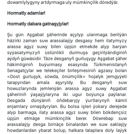
dowamlylygyny artdyrmaga uly mümkinçilik döredýär.
Hormatly adamlar!
Hormatly dabara gatnaşyjylar!
Şu gün Aşgabat şäherinde açylyp ulanmaga berilýän
häzirki zaman suw arassalaýjy desgasy hem ilatymyzy
arassa agyz suwy bilen üpjün etmekde alyp barýan
syýasatymyzyň üstünlikli durmuşa geçirilýändiginiň
aýdyň güwäsidir. Täze desganyň gurluşygy Aşgabat şäher
häkimliginiň buýurmasy esasynda Türkmenistanyň
Senagatçylar we telekeçiler birleşmesiniň agzasy bolan
«Dost gurluşyk, söwda, önümçilik» hojalyk jemgyýeti
tarapyndan amala aşyryldy. Bu desganyň suw
howuzlarynda jemlenýän arassa agyz suwy Aşgabat
şäheriniň ýaşaýjylaryna iki ugur boýunça paýlanar.
Desgada dünýäniň öňdebaryjy ýurtlarynyň kämil
enjamlary ornaşdyrylan. Bu bolsa işleri ýokary derejede
alyp barmaga, ilaty arassa agyz suwy bilen bökdençsiz
üpjün etmäge mümkinçilik berer. Döwrebap suw
arassalaýjy desga birnäçe binalardan we suw saklaýjy
howdanlardan ybarat bolup, halkara talaplara doly laýyk