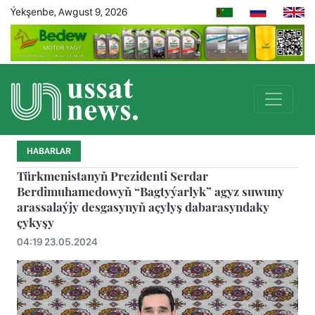
Ýekşenbe, Awgust 9, 2026
HABARLAR
Türkmenistanyň Prezidenti Serdar
Berdimuhamedowyň “Bagtyýarlyk” agyz suwuny
arassalaýjy desgasynyň açylyş dabarasyndaky
çykyşy
04:19 23.05.2024