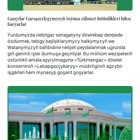
Gazçylar Garaşsyzlygymyzyň toýuna zähmet üstünlikleri bilen
barýarlar
Ýurdumyzda nebitgaz senagatyny döwrebap derejede
ösdürmek, tebigy baýlyklarymyzy halkymyzyň we
Watanymyzyň bähbidine netijeli peýdalanmak ugrunda
giň gerimli işler durmuşa geçirilýär. Bu möhüm wezipeleriň
üstünlikli amala aşyrylmagyna «Türkmengaz» döwlet
konserniniň «Lebapgazçykaryş» müdirliginiň agzybir
işgärleri hem mynasyp goşant goşýarlar.