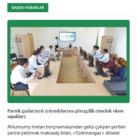
BAŞGA HABARLAR
Parnik gazlarynyň zyňyndylaryna gözegçilik etmekde okuw
sapaklary
Ählumumy metan borçnamasyndan gelip çykýan şertleri
ýerine ýetirmek maksady bilen, «Türkmengaz» döwlet