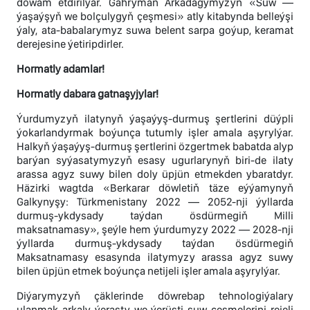
dowam etdirilýär. Gahryman Arkadagymyzyň «Suw —
ýaşaýşyň we bolçulygyň çeşmesi» atly kitabynda belleýşi
ýaly, ata-babalarymyz suwa belent sarpa goýup, keramat
derejesine ýetiripdirler.
Hormatly adamlar!
Hormatly dabara gatnaşyjylar!
Ýurdumyzyň ilatynyň ýaşaýyş-durmuş şertlerini düýpli
ýokarlandyrmak boýunça tutumly işler amala aşyrylýar.
Halkyň ýaşaýyş-durmuş şertlerini özgertmek babatda alyp
barýan syýasatymyzyň esasy ugurlarynyň biri-de ilaty
arassa agyz suwy bilen doly üpjün etmekden ybaratdyr.
Häzirki wagtda «Berkarar döwletiň täze eýýamynyň
Galkynyşy: Türkmenistany 2022 — 2052-nji ýyllarda
durmuş-ykdysady taýdan ösdürmegiň Milli
maksatnamasy», şeýle hem ýurdumyzy 2022 — 2028-nji
ýyllarda durmuş-ykdysady taýdan ösdürmegiň
Maksatnamasy esasynda ilatymyzy arassa agyz suwy
bilen üpjün etmek boýunça netijeli işler amala aşyrylýar.
Diýarymyzyň çäklerinde döwrebap tehnologiýalary
ulanmak arkaly ýerasty we ýerüsti suw çeşmelerini rejeli