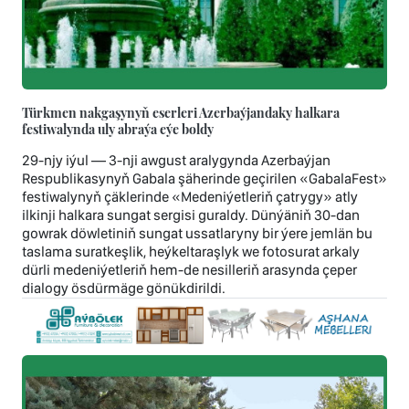
Türkmen nakgaşynyň eserleri Azerbaýjandaky halkara
festiwalynda uly abraýa eýe boldy
29-njy iýul — 3-nji awgust aralygynda Azerbaýjan
Respublikasynyň Gabala şäherinde geçirilen «GabalaFest»
festiwalynyň çäklerinde «Medeniýetleriň çatrygy» atly
ilkinji halkara sungat sergisi guraldy. Dünýäniň 30-dan
gowrak döwletiniň sungat ussatlaryny bir ýere jemlän bu
taslama suratkeşlik, heýkeltaraşlyk we fotosurat arkaly
dürli medeniýetleriň hem-de nesilleriň arasynda çeper
dialogy ösdürmäge gönükdirildi.