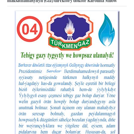
maksatnamasynyň (GIZ) direktory doktor Karolina Milow