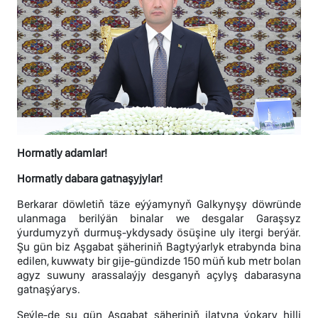
Hormatly adamlar!
Hormatly dabara gatnaşyjylar!
Berkarar döwletiň täze eýýamynyň Galkynyşy döwründe
ulanmaga berilýän binalar we desgalar Garaşsyz
ýurdumyzyň durmuş-ykdysady ösüşine uly itergi berýär.
Şu gün biz Aşgabat şäheriniň Bagtyýarlyk etrabynda bina
edilen, kuwwaty bir gije-gündizde 150 müň kub metr bolan
agyz suwuny arassalaýjy desganyň açylyş dabarasyna
gatnaşýarys.
Şeýle-de şu gün Aşgabat şäheriniň ilatyna ýokary hilli