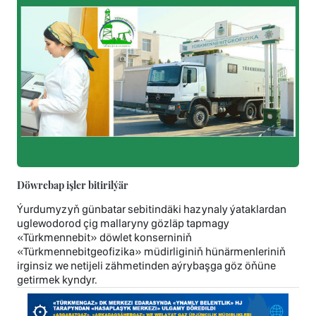
Döwrebap işler bitirilýär
Ýurdumyzyň günbatar sebitindäki hazynaly ýataklardan
uglewodorod çig mallaryny gözläp tapmagy
«Türkmennebit» döwlet konserniniň
«Türkmennebitgeofizika» müdirliginiň hünärmenleriniň
irginsiz we netijeli zähmetinden aýrybaşga göz öňüne
getirmek kyndyr.