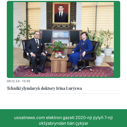
08.12.24 - 13:35
Tehniki ylymlaryň doktory Irina Lurýewa
ussatnews.com elektron gazeti 2020-nji ýylyň 7-nji
oktýabryndan bäri çykýar