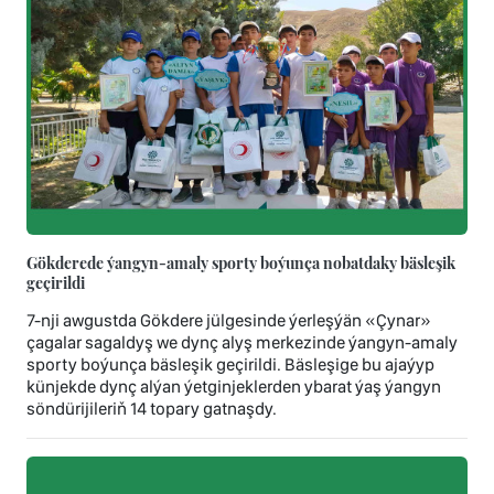
Gökderede ýangyn-amaly sporty boýunça nobatdaky bäsleşik
geçirildi
7-nji awgustda Gökdere jülgesinde ýerleşýän «Çynar»
çagalar sagaldyş we dynç alyş merkezinde ýangyn-amaly
sporty boýunça bäsleşik geçirildi. Bäsleşige bu ajaýyp
künjekde dynç alýan ýetginjeklerden ybarat ýaş ýangyn
söndürijileriň 14 topary gatnaşdy.