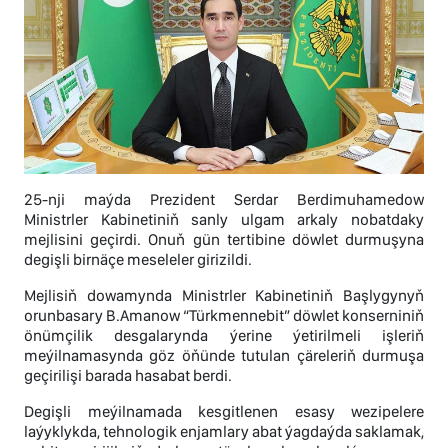
25-nji maýda Prezident Serdar Berdimuhamedow
Ministrler Kabinetiniň sanly ulgam arkaly nobatdaky
mejlisini geçirdi. Onuň gün tertibine döwlet durmuşyna
degişli birnäçe meseleler girizildi.
Mejlisiň dowamynda Ministrler Kabinetiniň Başlygynyň
orunbasary B.Amanow “Türkmennebit” döwlet konserniniň
önümçilik desgalarynda ýerine ýetirilmeli işleriň
meýilnamasynda göz öňünde tutulan çäreleriň durmuşa
geçirilişi barada hasabat berdi.
Degişli meýilnamada kesgitlenen esasy wezipelere
laýyklykda, tehnologik enjamlary abat ýagdaýda saklamak,