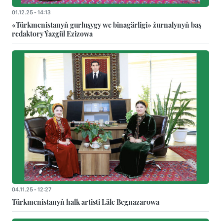
01.12.25 - 14:13
«Türkmenistanyň gurluşygy we binagärligi» žurnalynyň baş
redaktory Ýazgül Ezizowa
04.11.25 - 12:27
Türkmenistanyň halk artisti Läle Begnazarowa