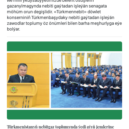
we milli ykdysadyýetimizde belent ösüşleriň
gazanylmagynda nebiti gaýtadan işleýän senagata
möhüm orun degişlidir. «Türkmennebit» döwlet
konserniniň Türkmenbaşydaky nebiti gaýtadan işleýän
zawodlar toplumy öz önümleri bilen barha meşhurlyga eýe
bolýar.
Türkmenistanyň nebitgaz toplumynda ýedi aýyň jemlerine