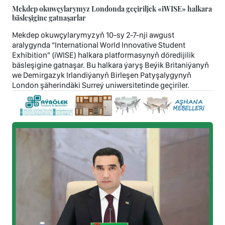
Mekdep okuwçylarymyz Londonda geçiriljek «iWISE» halkara
bäsleşigine gatnaşarlar
Mekdep okuwçylarymyzyň 10-sy 2-7-nji awgust
aralygynda “International World Innovative Student
Exhibition” (iWISE) halkara platformasynyň döredijilik
bäsleşigine gatnaşar. Bu halkara ýaryş Beýik Britaniýanyň
we Demirgazyk Irlandiýanyň Birleşen Patyşalygynyň
London şäherindäki Surreý uniwersitetinde geçiriler.