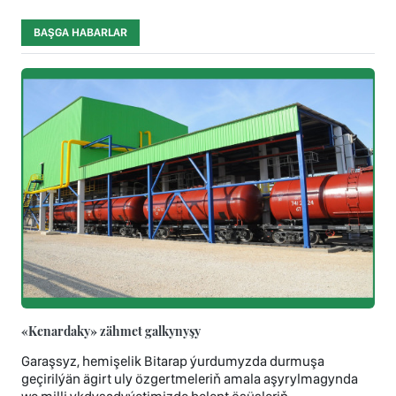
BAŞGA HABARLAR
«Kenardaky» zähmet galkynyşy
Garaşsyz, hemişelik Bitarap ýurdumyzda durmuşa
geçirilýän ägirt uly özgertmeleriň amala aşyrylmagynda