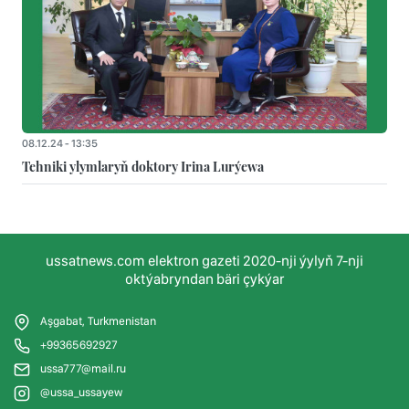
08.12.24 - 13:35
Tehniki ylymlaryň doktory Irina Lurýewa
ussatnews.com elektron gazeti 2020-nji ýylyň 7-nji
oktýabryndan bäri çykýar
Aşgabat, Turkmenistan
+99365692927
ussa777@mail.ru
@ussa_ussayew