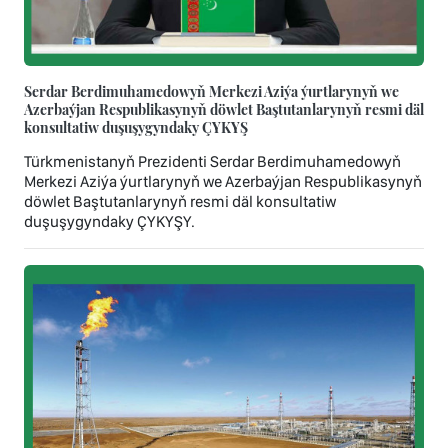
Serdar Berdimuhamedowyň Merkezi Aziýa ýurtlarynyň we
Azerbaýjan Respublikasynyň döwlet Baştutanlarynyň resmi däl
konsultatiw duşuşygyndaky ÇYKYŞ
Türkmenistanyň Prezidenti Serdar Berdimuhamedowyň
Merkezi Aziýa ýurtlarynyň we Azerbaýjan Respublikasynyň
döwlet Baştutanlarynyň resmi däl konsultatiw
duşuşygyndaky ÇYKYŞY.