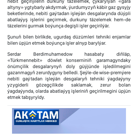
nebit geçirijileriň durkuny täzelemek, çykarylýan «gara
altyny» ygtybarly akdyrmak, ýurdumyzyň käbir gaz gysyjy
beketlerinde, nebiti gaýtadan işleýän desgalarynda düýpli
abatlaýyş işlerini geçirmek, durkuny täzelemek hem-de
täzelerini gurmak boýunça degişli işler geçirilýär.
Şunuň bilen birlikde, ugurdaş düzümleri tehniki enjamlar
bilen üpjün etmek boýunça işler alnyp barylýar.
Serdar Berdimuhamedow hasabaty diňläp,
«Türkmennebit» döwlet konserniniň garamagyndaky
önümçilik desgalarynyň doly güýjünde işledilmegini
gazanmagyň zerurdygyny belledi. Şeýle-de wise-premýere
nebiti gaýtadan işleýän desgalaryň tehniki ýagdaýyny
yzygiderli gözegçilikde saklamak, zerur bolan
ýagdaýynda, olarda abatlaýyş işleriniň geçirilmegini üpjün
etmek tabşyryldy.