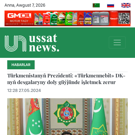
Anna, Awgust 7, 2026
HABARLAR
Türkmenistanyň Prezidenti: «Türkmennebit» DK-
nyň desgalaryny doly güýjünde işletmek zerur
12:28 27.05.2024