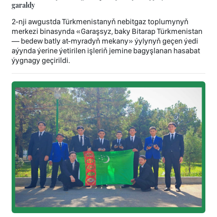
garaldy
2-nji awgustda Türkmenistanyň nebitgaz toplumynyň
merkezi binasynda «Garaşsyz, baky Bitarap Türkmenistan
— bedew batly at-myradyň mekany» ýylynyň geçen ýedi
aýynda ýerine ýetirilen işleriň jemine bagyşlanan hasabat
ýygnagy geçirildi.