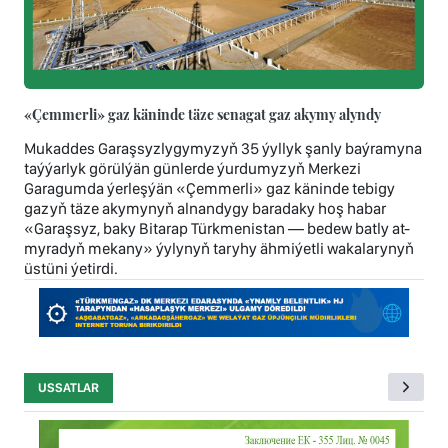
«Çemmerli» gaz käninde täze senagat gaz akymy alyndy
Mukaddes Garaşsyzlygymyzyň 35 ýyllyk şanly baýramyna
taýýarlyk görülýän günlerde ýurdumyzyň Merkezi
Garagumda ýerleşýän «Çemmerli» gaz käninde tebigy
gazyň täze akymynyň alnandygy baradaky hoş habar
«Garaşsyz, baky Bitarap Türkmenistan — bedew batly at-
myradyň mekany» ýylynyň taryhy ähmiýetli wakalarynyň
üstüni ýetirdi.
USSATLAR