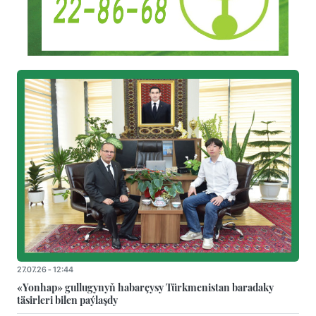
27.07.26 - 12:44
«Yonhap» gullugynyň habarçysy Türkmenistan baradaky
täsirleri bilen paýlaşdy