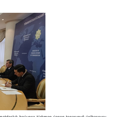
hyzmatdaşlyk boýunça türkmen-ýapon toparynyň ýolbaşçysy