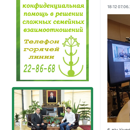
18:12 07.06
6-njy iýun