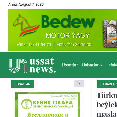
Anna, Awgust 7, 2026
Ussatlar
Habarlar
Maka
USSATLAR
HABARLAR
Türkm
beýle
masla