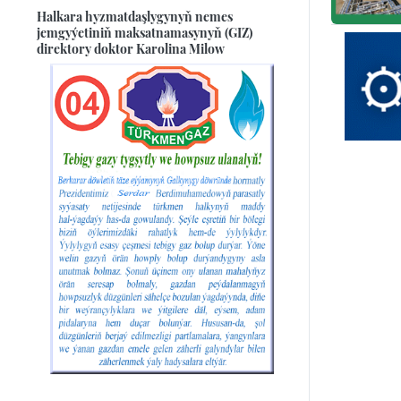
Halkara hyzmatdaşlygynyň nemes
jemgyýetiniň maksatnamasynyň (GIZ)
direktory doktor Karolina Milow