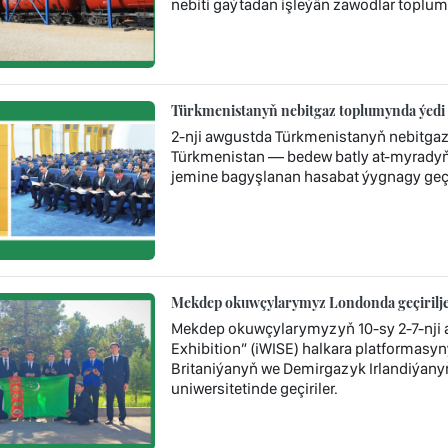
nebiti gaýtadan işleýän zawodlar toplum
Türkmenistanyň nebitgaz toplumynda ýedi 
2-nji awgustda Türkmenistanyň nebitga
Türkmenistan — bedew batly at-myradyň 
jemine bagyşlanan hasabat ýygnagy geçir
Mekdep okuwçylarymyz Londonda geçiriljek
Mekdep okuwçylarymyzyň 10-sy 2-7-nji a
Exhibition” (iWISE) halkara platformasyny
Britaniýanyň we Demirgazyk Irlandiýany
uniwersitetinde geçiriler.