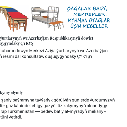
urtlarynyň we Azerbaýjan Respublikasynyň döwlet
uşuşygyndaky ÇYKYŞ
imuhamedowyň Merkezi Aziýa ýurtlarynyň we Azerbaýjan
ň resmi däl konsultatiw duşuşygyndaky ÇYKYŞY.
akymy alyndy
 şanly baýramyna taýýarlyk görülýän günlerde ýurdumyzyň
i» gaz käninde tebigy gazyň täze akymynyň alnandygy
tarap Türkmenistan — bedew batly at-myradyň mekany»
üni ýetirdi.