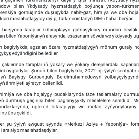
edow bilen Ykdysady hyzmatdaşlyk boýunça ýapon-türkmen
rensiýa görnüşinde duşuşykda nebit-gaz, himiýa we oba hoja
leri maslahatlaşyldy diýip, Türkmenistanyň DIM-i habar berýär.
barşynda taraplar ikitaraplaýyn gatnaşyklary mundan beýläk
an bilen Ýaponiýanyň arasynda, esasanam söwda we ykdysady ugur
en baglylykda, agzalan özara hyzmatdaşlygyň möhüm guraly 
çykyş edýändigini bellediler.
çäklerinde taraplar iň ýokary we ýokary derejelerdäki sapar
ini nygtadylar. Şunuň bilen baglylykda, 2022-nji ýylyň sentýabr
nyň Başlygy Gurbanguly Berdimuhamedowyň ýolbaşçylygyndak
ň ähmiýeti aýratyn bellenildi.
 himiýa we oba hojalygy pudaklarynda täze taslamalary durmu
ryň durmuşa geçirilşi bilen baglanyşykly meselelere seredildi.
pudaklarynda, uglerod bitaraplygy we metan zyňyndylaryn
ne üns çekildi.
er şu ýylyň awgust aýynda «Merkezi Aziýa + Ýaponiýa» forma
i ara alyp maslahatlaşdylar.