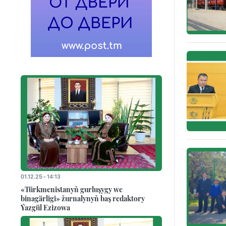
01.12.25 - 14:13
«Türkmenistanyň gurluşygy we
binagärligi» žurnalynyň baş redaktory
Ýazgül Ezizowa