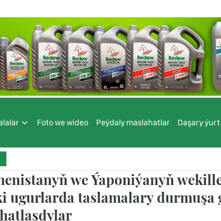
lalar
Foto we wideo
Peýdaly maslahatlar
Daşary ýurt
enistanyň we Ýaponiýanyň wekille
ki ugurlarda taslamalary durmuşa 
hatlaşdylar