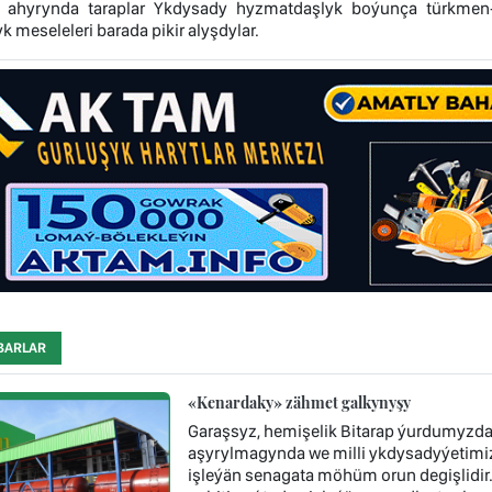
ahyrynda taraplar Ykdysady hyzmatdaşlyk boýunça türkmen-ý
 meseleleri barada pikir alyşdylar.
BARLAR
«Kenardaky» zähmet galkynyşy
Garaşsyz, hemişelik Bitarap ýurdumyzda 
aşyrylmagynda we milli ykdysadyýetimi
işleýän senagata möhüm orun degişlidi