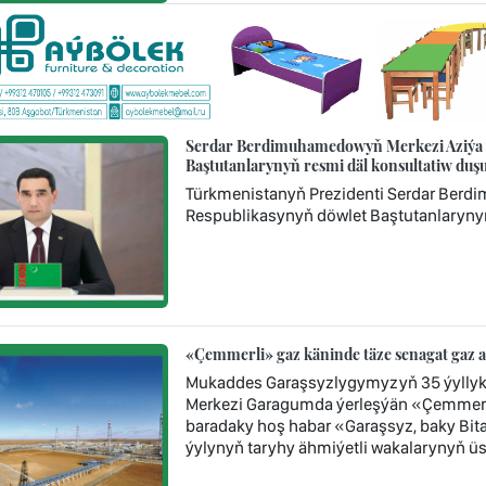
Serdar Berdimuhamedowyň Merkezi Aziýa ý
Baştutanlarynyň resmi däl konsultatiw d
Türkmenistanyň Prezidenti Serdar Berd
Respublikasynyň döwlet Baştutanlaryny
«Çemmerli» gaz käninde täze senagat gaz 
Mukaddes Garaşsyzlygymyzyň 35 ýyllyk
Merkezi Garagumda ýerleşýän «Çemmerl
baradaky hoş habar «Garaşsyz, baky Bi
ýylynyň taryhy ähmiýetli wakalarynyň üst