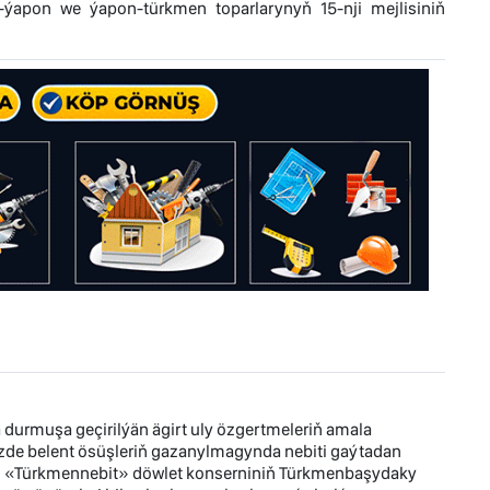
apon we ýapon-türkmen toparlarynyň 15-nji mejlisiniň
durmuşa geçirilýän ägirt uly özgertmeleriň amala
zde belent ösüşleriň gazanylmagynda nebiti gaýtadan
r. «Türkmennebit» döwlet konserniniň Türkmenbaşydaky