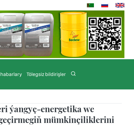
 habarlary
Tölegsiz bildirişler
ri ýangyç-energetika we
geçirmegiň mümkinçiliklerini