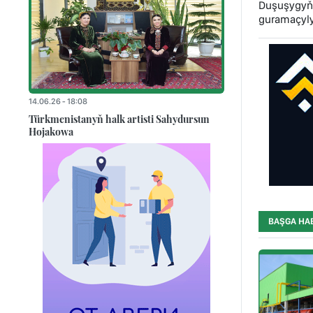
Duşuşygyň 
guramaçylyk
14.06.26 - 18:08
Türkmenistanyň halk artisti Sahydursun
Hojakowa
BAŞGA HA