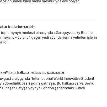
y öz önümleri bilen barha meşhurlyga eýe bolýar.
aýyň jemlerine garaldy
z toplumynyň merkezi binasynda «Garaşsyz, baky Bitarap
mekany» ýylynyň geçen ýedi aýynda ýerine ýetirilen işleriň
ildi.
 «iWISE» halkara bäsleşigine gatnaşarlar
wgust aralygynda “International World Innovative Student
ň döredijilik bäsleşigine gatnaşar. Bu halkara ýaryş Beýik
ň Birleşen Patyşalygynyň London şäherindäki Surreý