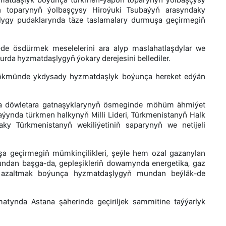
 toparynyň ýolbaşçysy Hiroýuki Tsubaýyň arasyndaky
lygy pudaklarynda täze taslamalary durmuşa geçirmegiň
-de ösdürmek meselelerini ara alyp maslahatlaşdylar we
da hyzmatdaşlygyň ýokary derejesini bellediler.
hökmünde ykdysady hyzmatdaşlyk boýunça hereket edýän
lara döwletara gatnaşyklarynyň ösmeginde möhüm ähmiýet
 aýynda türkmen halkynyň Milli Lideri, Türkmenistanyň Halk
y Türkmenistanyň wekiliýetiniň saparynyň we netijeli
şa geçirmegiň mümkinçilikleri, şeýle hem ozal gazanylan
 Mundan başga-da, gepleşikleriň dowamynda energetika, gaz
y azaltmak boýunça hyzmatdaşlygyň mundan beýläk-de
tynda Astana şäherinde geçiriljek sammitine taýýarlyk