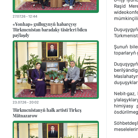
Raşid Mer
wideokonfe
27.07.26 - 12:44
mümkinçilik
«Yonhap» gullugynyň habarçysy
Türkmenistan baradaky täsirleri bilen
Duşuşygyň 
paýlaşdy
Türkmenist
Şunuň bil
toparlaryň 
Duşuşygyň 
berilýändig
Maslahaty
duşuşyklary
Nebit-gaz,
ylalaşykla
23.07.26 - 20:02
himiýasy 
Türkmenistanyň halk artisti Tirkeş
ösdürilmegi
Mätnazarow
Söhbetdeşl
meselelerin