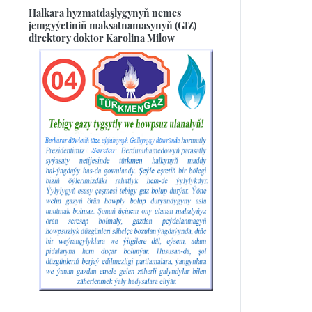
Halkara hyzmatdaşlygynyň nemes
jemgyýetiniň maksatnamasynyň (GIZ)
direktory doktor Karolina Milow