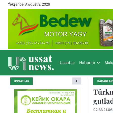
Ýekşenbe, Awgust 9, 2026
Ussatlar
Habarlar
Maka
USSATLAR
HABARLAR
Türkm
gutla
02:33 21.06