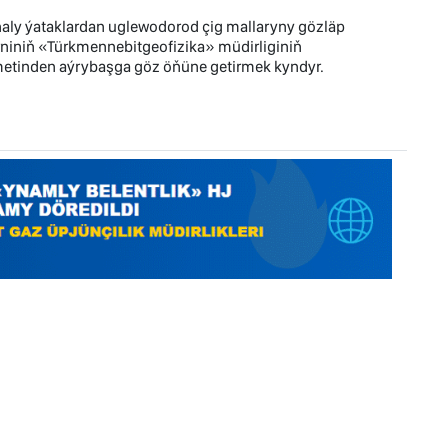
aly ýataklardan uglewodorod çig mallaryny gözläp
iniň «Türkmennebitgeofizika» müdirliginiň
hmetinden aýrybaşga göz öňüne getirmek kyndyr.