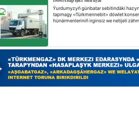
Döwrebap işler bitirilýär
Ýurdumyzyň günbatar sebitindäki hazyn
tapmagy «Türkmennebit» döwlet konsern
hünärmenleriniň irginsiz we netijeli zä