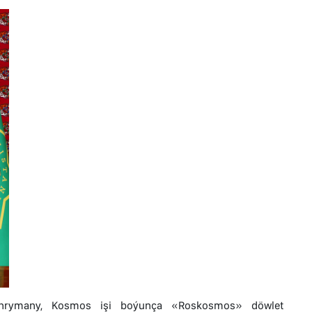
Gahrymany, Kosmos işi boýunça «Roskosmos» döwlet