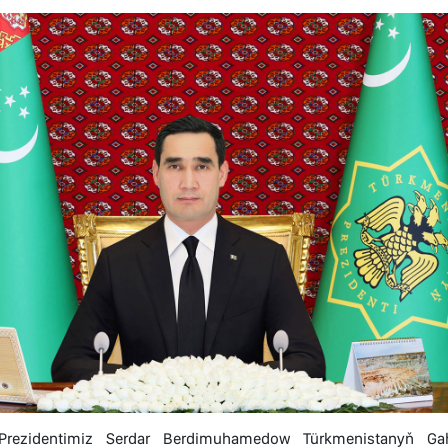
Prezidentimiz Serdar Berdimuhamedow Türkmenistanyň 