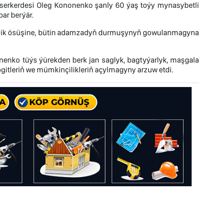
serkerdesi Oleg Kononenko şanly 60 ýaş toýy mynasybetli
bar berýär.
hnologik ösüşine, bütin adamzadyň durmuşynyň gowulanmagyna
enko tüýs ýürekden berk jan saglyk, bagtyýarlyk, maşgala
itleriň we mümkinçilikleriň açylmagyny arzuw etdi.