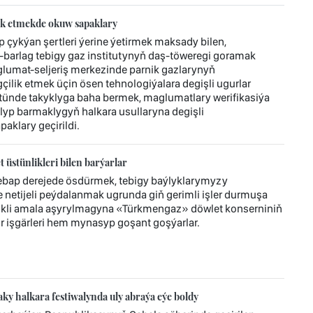
ik etmekde okuw sapaklary
ykýan şertleri ýerine ýetirmek maksady bilen,
barlag tebigy gaz institutynyň daş-töweregi goramak
lumat-seljeriş merkezinde parnik gazlarynyň
ilik etmek üçin ösen tehnologiýalara degişli ugurlar
ünde takyklyga baha bermek, maglumatlary werifikasiýa
alyp barmaklygyň halkara usullaryna degişli
aklary geçirildi.
üstünlikleri bilen barýarlar
bap derejede ösdürmek, tebigy baýlyklarymyzy
etijeli peýdalanmak ugrunda giň gerimli işler durmuşa
likli amala aşyrylmagyna «Türkmengaz» döwlet konserniniň
 işgärleri hem mynasyp goşant goşýarlar.
y halkara festiwalynda uly abraýa eýe boldy