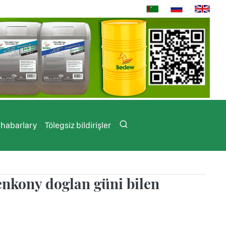
 habarlary
Tölegsiz bildirişler
nkony doglan güni bilen