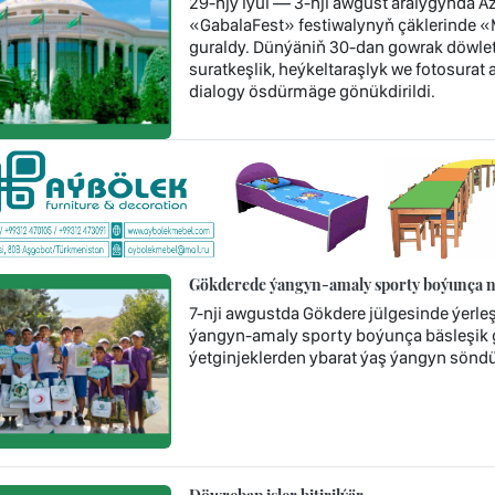
29-njy iýul — 3-nji awgust aralygynda A
«GabalaFest» festiwalynyň çäklerinde «Me
guraldy. Dünýäniň 30-dan gowrak döwleti
suratkeşlik, heýkeltaraşlyk we fotosurat 
dialogy ösdürmäge gönükdirildi.
Gökderede ýangyn-amaly sporty boýunça nob
7-nji awgustda Gökdere jülgesinde ýerl
ýangyn-amaly sporty boýunça bäsleşik ge
ýetginjeklerden ybarat ýaş ýangyn söndür