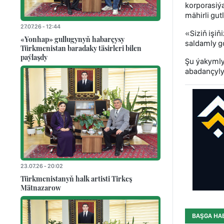
korporasiý
mähirli gut
27.07.26 - 12:44
«Siziň işiň
«Yonhap» gullugynyň habarçysy
saldamly g
Türkmenistan baradaky täsirleri bilen
paýlaşdy
Şu ýakymly
abadançylyg
23.07.26 - 20:02
Türkmenistanyň halk artisti Tirkeş
Mätnazarow
BAŞGA HA