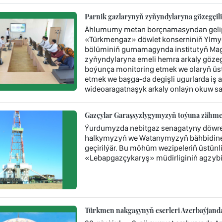
Parnik gazlarynyň zyňyndylaryna gözegçil
Ählumumy metan borçnamasyndan gelip ç
«Türkmengaz» döwlet konserniniň Ylmy-
bölüminiň gurnamagynda institutyň Mag
zyňyndylaryna emeli hemra arkaly gözegç
boýunça monitoring etmek we olaryň üst
etmek we başga-da degişli ugurlarda iş 
wideoaragatnaşyk arkaly onlaýn okuw sap
Gazçylar Garaşsyzlygymyzyň toýuna zähmet 
Ýurdumyzda nebitgaz senagatyny döwre
halkymyzyň we Watanymyzyň bähbidine n
geçirilýär. Bu möhüm wezipeleriň üstün
«Lebapgazçykaryş» müdirliginiň agzybir
Türkmen nakgaşynyň eserleri Azerbaýjandak