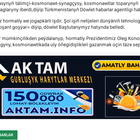
asynyň tälimçi-kosmonawt-synagçysy, kosmonawtlar toparynyň 
laglaryny iberdi,diýip Türkmenistanyň Döwlet habarlar agentligi ha
iz hormatly we jogapkärli işdir. Şol işiň netijeleri dünýäniň te
oşant goşýar» diýip, döwlet Baştutanymyz hatynda belledi.
 mümkinçilikden peýdalanyp, hormatly Prezidentimiz Oleg Konon
yny, kosmonawtikada uly öňegidişlikleri gazanmak üçin täze sepg
BARLAR