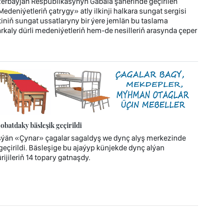
zerbaýjan Respublikasynyň Gabala şäherinde geçirilen
deniýetleriň çatrygy» atly ilkinji halkara sungat sergisi
niň sungat ussatlaryny bir ýere jemlän bu taslama
arkaly dürli medeniýetleriň hem-de nesilleriň arasynda çeper
atdaky bäsleşik geçirildi
eşýän «Çynar» çagalar sagaldyş we dynç alyş merkezinde
çirildi. Bäsleşige bu ajaýyp künjekde dynç alýan
ijileriň 14 topary gatnaşdy.