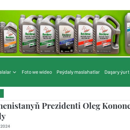
lalar
Foto we wideo
Peýdaly maslahatlar
Daşary ýurt
enistanyň Prezidenti Oleg Konone
dy
.2024