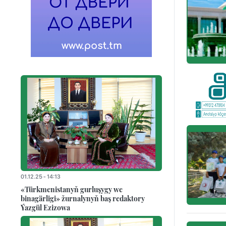
01.12.25 - 14:13
«Türkmenistanyň gurluşygy we
binagärligi» žurnalynyň baş redaktory
Ýazgül Ezizowa