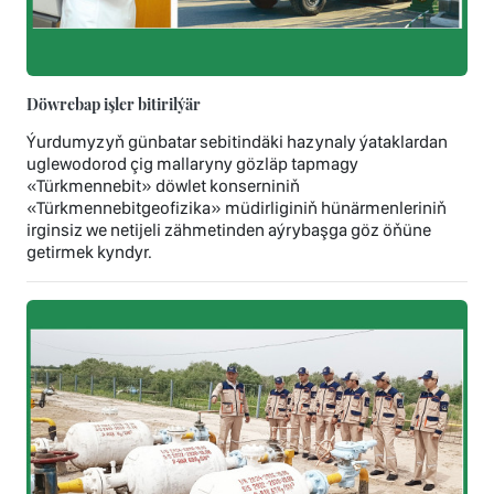
Döwrebap işler bitirilýär
Ýurdumyzyň günbatar sebitindäki hazynaly ýataklardan
uglewodorod çig mallaryny gözläp tapmagy
«Türkmennebit» döwlet konserniniň
«Türkmennebitgeofizika» müdirliginiň hünärmenleriniň
irginsiz we netijeli zähmetinden aýrybaşga göz öňüne
getirmek kyndyr.