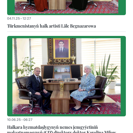
04.11.25 - 12:27
Türkmenistanyň halk artisti Läle Begnazarowa
10.06.25 - 06:27
Halkara hyzmatdaşlygynyň nemes jemgyýetiniň
maksatnamasynyň (GIZ) direktory doktor Karolina Milow