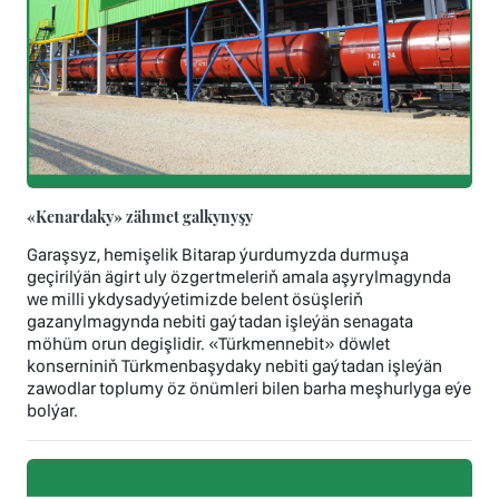
«Kenardaky» zähmet galkynyşy
Garaşsyz, hemişelik Bitarap ýurdumyzda durmuşa
geçirilýän ägirt uly özgertmeleriň amala aşyrylmagynda
we milli ykdysadyýetimizde belent ösüşleriň
gazanylmagynda nebiti gaýtadan işleýän senagata
möhüm orun degişlidir. «Türkmennebit» döwlet
konserniniň Türkmenbaşydaky nebiti gaýtadan işleýän
zawodlar toplumy öz önümleri bilen barha meşhurlyga eýe
bolýar.