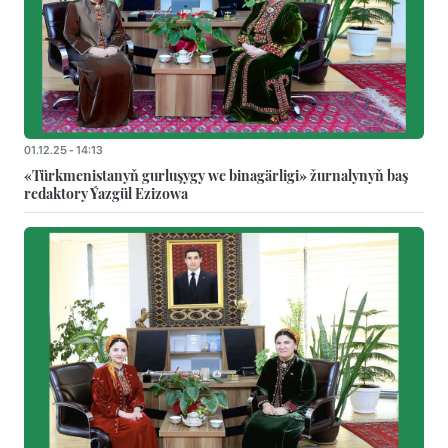
01.12.25 - 14:13
«Türkmenistanyň gurluşygy we binagärligi» žurnalynyň baş
redaktory Ýazgül Ezizowa