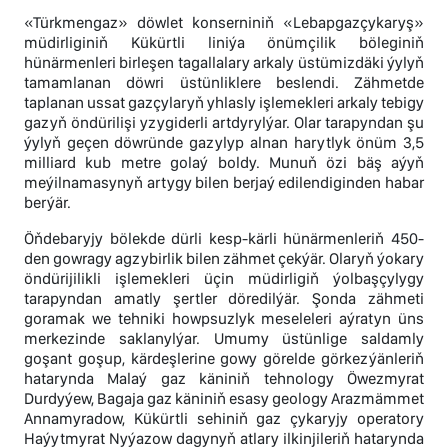
«Türkmengaz» döwlet konserniniň «Lebapgazçykaryş»
müdirliginiň Kükürtli liniýa önümçilik böleginiň
hünärmenleri birleşen tagallalary arkaly üstümizdäki ýylyň
tamamlanan döwri üstünliklere beslendi. Zähmetde
taplanan ussat gazçylaryň yhlasly işlemekleri arkaly tebigy
gazyň öndürilişi yzygiderli artdyrylýar. Olar tarapyndan şu
ýylyň geçen döwründe gazylyp alnan harytlyk önüm 3,5
milliard kub metre golaý boldy. Munuň özi bäş aýyň
meýilnamasynyň artygy bilen berjaý edilendiginden habar
berýär.
Öňdebaryjy bölekde dürli kesp-kärli hünärmenleriň 450-
den gowragy agzybirlik bilen zähmet çekýär. Olaryň ýokary
öndürijilikli işlemekleri üçin müdirligiň ýolbaşçylygy
tarapyndan amatly şertler döredilýär. Şonda zähmeti
goramak we tehniki howpsuzlyk meseleleri aýratyn üns
merkezinde saklanylýar. Umumy üstünlige saldamly
goşant goşup, kärdeşlerine gowy görelde görkezýänleriň
hatarynda Malaý gaz käniniň tehnology Öwezmyrat
Durdyýew, Bagaja gaz käniniň esasy geology Arazmämmet
Annamyradow, Kükürtli sehiniň gaz çykaryjy operatory
Haýytmyrat Nyýazow dagynyň atlary ilkinjileriň hatarynda