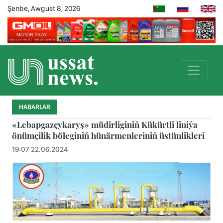
Şenbe, Awgust 8, 2026
HABARLAR
«Lebapgazçykaryş» müdirliginiň Kükürtli liniýa
önümçilik böleginiň hünärmenleriniň üstünlikleri
19:07 22.06.2024