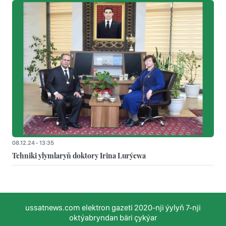
08.12.24 - 13:35
Tehniki ylymlaryň doktory Irina Lurýewa
ussatnews.com elektron gazeti 2020-nji ýylyň 7-nji
oktýabryndan bäri çykýar