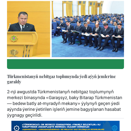
Türkmenistanyň nebitgaz toplumynda ýedi aýyň jemlerine
garaldy
2-nji awgustda Türkmenistanyň nebitgaz toplumynyň
merkezi binasynda «Garaşsyz, baky Bitarap Türkmenistan
— bedew batly at-myradyň mekany» ýylynyň geçen ýedi
aýynda ýerine ýetirilen işleriň jemine bagyşlanan hasabat
ýygnagy geçirildi.