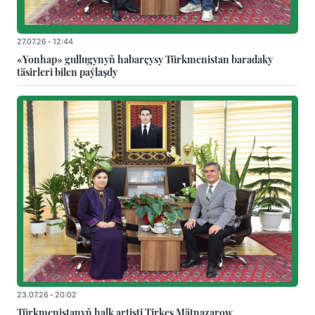
27.07.26 - 12:44
«Yonhap» gullugynyň habarçysy Türkmenistan baradaky
täsirleri bilen paýlaşdy
23.07.26 - 20:02
Türkmenistanyň halk artisti Tirkeş Mätnazarow