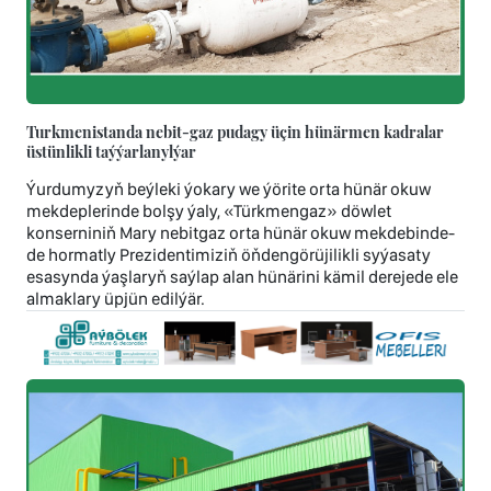
Turkmenistanda nebit-gaz pudagy üçin hünärmen kadralar
üstünlikli taýýarlanylýar
Ýurdumyzyň beýleki ýokary we ýörite orta hünär okuw
mekdeplerinde bolşy ýaly, «Türkmengaz» döwlet
konserniniň Mary nebitgaz orta hünär okuw mekdebinde-
de hormatly Prezidentimiziň öňdengörüjilikli syýasaty
esasynda ýaşlaryň saýlap alan hünärini kämil derejede ele
almaklary üpjün edilýär.