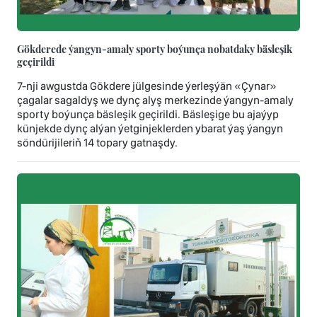
Gökderede ýangyn-amaly sporty boýunça nobatdaky bäsleşik
geçirildi
7-nji awgustda Gökdere jülgesinde ýerleşýän «Çynar»
çagalar sagaldyş we dynç alyş merkezinde ýangyn-amaly
sporty boýunça bäsleşik geçirildi. Bäsleşige bu ajaýyp
künjekde dynç alýan ýetginjeklerden ybarat ýaş ýangyn
söndürijileriň 14 topary gatnaşdy.