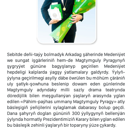
Sebitde deňi-taýy bolmadyk Arkadag şäherinde Medeniýet
we sungat işgärleriniň hem-de Magtymguly Pyragynyň
şygryýet gününe bagyşlanyp geçirilen Medeniýet
hepdeligi kalplarda ýagşy ýatlamalary galdyrdy. Ýylyň-
ýylyna geçirilmegi asylly däbe öwrülen bu möhüm çäräniň
uly şatlyk-şowhuna beslenip dowam eden günlerinde
Magtymguly adyndaky milli sazly drama teatrynda
döredijilik bilen meşgullanýan ýaşlaryň arasynda yglan
edilen «Pähim-paýhas ummany Magtymguly Pyragy» atly
bäsleşigiň ýeňijilerini sylaglamak dabarasy bolup geçdi.
Dana şahyryň doglan gününiň 300 ýyllygynyň bellenýän
ýylynda hormatly Prezidentimiziň Karary bilen yglan edilen
bu bäsleşik zehinli ýaşlaryň bir toparyny ýüze çykardy.