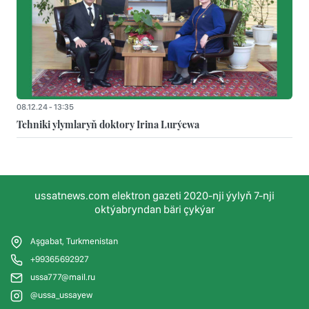
08.12.24 - 13:35
Tehniki ylymlaryň doktory Irina Lurýewa
ussatnews.com elektron gazeti 2020-nji ýylyň 7-nji
oktýabryndan bäri çykýar
Aşgabat, Turkmenistan
+99365692927
ussa777@mail.ru
@ussa_ussayew