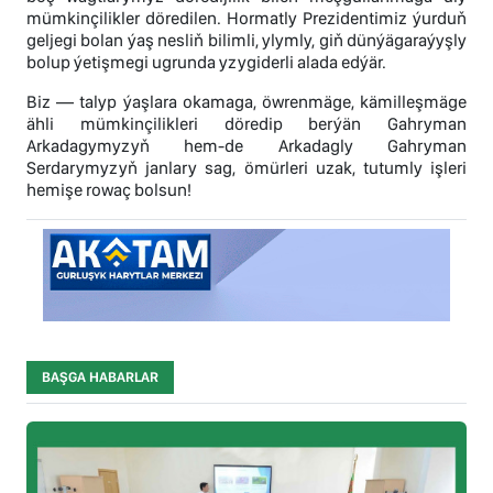
mümkinçilikler döredilen. Hormatly Prezidentimiz ýurduň
geljegi bolan ýaş nesliň bilimli, ylymly, giň dünýägaraýyşly
bolup ýetişmegi ugrunda yzygiderli alada edýär.
Biz — talyp ýaşlara okamaga, öwrenmäge, kämilleşmäge
ähli mümkinçilikleri döredip berýän Gahryman
Arkadagymyzyň hem-de Arkadagly Gahryman
Serdarymyzyň janlary sag, ömürleri uzak, tutumly işleri
hemişe rowaç bolsun!
BAŞGA HABARLAR