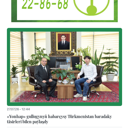
27.07.26 - 12:44
«Yonhap» gullugynyň habarçysy Türkmenistan baradaky
täsirleri bilen paýlaşdy