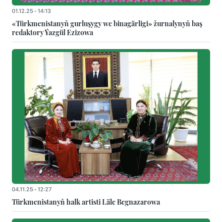
01.12.25 - 14:13
«Türkmenistanyň gurluşygy we binagärligi» žurnalynyň baş
redaktory Ýazgül Ezizowa
04.11.25 - 12:27
Türkmenistanyň halk artisti Läle Begnazarowa