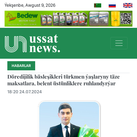
Ýekşenbe, Awgust 9, 2026
HABARLAR
Döredijilik bäsleşikleri türkmen ýaşlaryny täze
maksatlara, belent üstünliklere ruhlandyrýar
18:20 24.07.2024