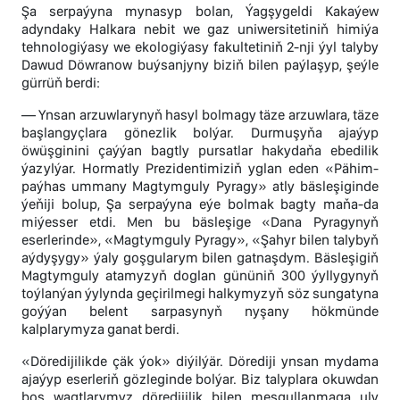
Şa serpaýyna mynasyp bolan, Ýagşygeldi Kakaýew
adyndaky Halkara nebit we gaz uniwersitetiniň himiýa
tehnologiýasy we ekologiýasy fakultetiniň 2-nji ýyl talyby
Dawud Döwranow buýsanjyny biziň bilen paýlaşyp, şeýle
gürrüň berdi:
— Ynsan arzuwlarynyň hasyl bolmagy täze arzuwlara, täze
başlangyçlara gönezlik bolýar. Durmuşyňa ajaýyp
öwüşginini çaýýan bagtly pursatlar hakydaňa ebedilik
ýazylýar. Hormatly Prezidentimiziň yglan eden «Pähim-
paýhas ummany Magtymguly Pyragy» atly bäsleşiginde
ýeňiji bolup, Şa serpaýyna eýe bolmak bagty maňa-da
miýesser etdi. Men bu bäsleşige «Dana Pyragynyň
eserlerinde», «Magtymguly Pyragy», «Şahyr bilen talybyň
aýdyşygy» ýaly goşgularym bilen gatnaşdym. Bäsleşigiň
Magtymguly atamyzyň doglan gününiň 300 ýyllygynyň
toýlanýan ýylynda geçirilmegi halkymyzyň söz sungatyna
goýýan belent sarpasynyň nyşany hökmünde
kalplarymyza ganat berdi.
«Döredijilikde çäk ýok» diýilýär. Dörediji ynsan mydama
ajaýyp eserleriň gözleginde bolýar. Biz talyplara okuwdan
boş wagtlarymyz döredijilik bilen meşgullanmaga uly