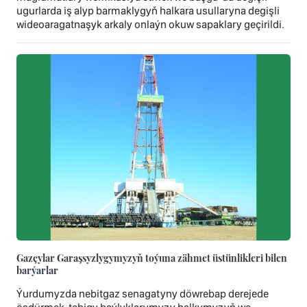
ugurlarda iş alyp barmaklygyň halkara usullaryna degişli
wideoaragatnaşyk arkaly onlaýn okuw sapaklary geçirildi.
Gazçylar Garaşsyzlygymyzyň toýuna zähmet üstünlikleri bilen
barýarlar
Ýurdumyzda nebitgaz senagatyny döwrebap derejede