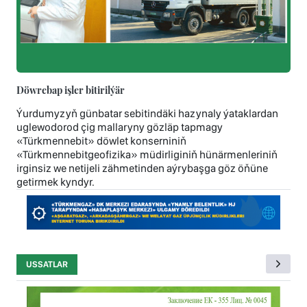
Döwrebap işler bitirilýär
Ýurdumyzyň günbatar sebitindäki hazynaly ýataklardan
uglewodorod çig mallaryny gözläp tapmagy
«Türkmennebit» döwlet konserniniň
«Türkmennebitgeofizika» müdirliginiň hünärmenleriniň
irginsiz we netijeli zähmetinden aýrybaşga göz öňüne
getirmek kyndyr.
USSATLAR