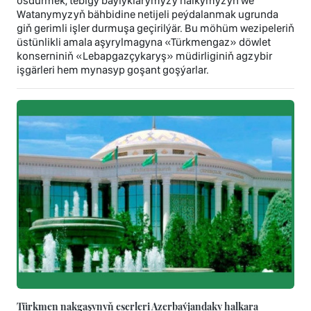
ösdürmek, tebigy baýlyklarymyzy halkymyzyň we
Watanymyzyň bähbidine netijeli peýdalanmak ugrunda
giň gerimli işler durmuşa geçirilýär. Bu möhüm wezipeleriň
üstünlikli amala aşyrylmagyna «Türkmengaz» döwlet
konserniniň «Lebapgazçykaryş» müdirliginiň agzybir
işgärleri hem mynasyp goşant goşýarlar.
Türkmen nakgaşynyň eserleri Azerbaýjandaky halkara