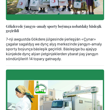
Gökderede ýangyn-amaly sporty boýunça nobatdaky bäsleşik
geçirildi
7-nji awgustda Gökdere jülgesinde ýerleşýän «Çynar»
çagalar sagaldyş we dynç alyş merkezinde ýangyn-amaly
sporty boýunça bäsleşik geçirildi. Bäsleşige bu ajaýyp
künjekde dynç alýan ýetginjeklerden ybarat ýaş ýangyn
söndürijileriň 14 topary gatnaşdy.