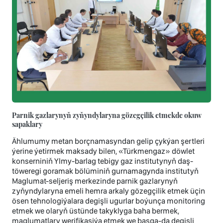
Parnik gazlarynyň zyňyndylaryna gözegçilik etmekde okuw
sapaklary
Ählumumy metan borçnamasyndan gelip çykýan şertleri
ýerine ýetirmek maksady bilen, «Türkmengaz» döwlet
konserniniň Ylmy-barlag tebigy gaz institutynyň daş-
töweregi goramak bölüminiň gurnamagynda institutyň
Maglumat-seljeriş merkezinde parnik gazlarynyň
zyňyndylaryna emeli hemra arkaly gözegçilik etmek üçin
ösen tehnologiýalara degişli ugurlar boýunça monitoring
etmek we olaryň üstünde takyklyga baha bermek,
maglumatlary werifikasiýa etmek we başga-da degişli