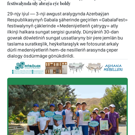
festiwalynda uly abraýa eýe boldy
29-njy iýul — 3-nji awgust aralygynda Azerbaýjan
Respublikasynyň Gabala şäherinde geçirilen «GabalaFest»
festiwalynyň çäklerinde «Medeniýetleriň çatrygy» atly
ilkinji halkara sungat sergisi guraldy. Dünýäniň 30-dan
gowrak döwletiniň sungat ussatlaryny bir ýere jemlän bu
taslama suratkeşlik, heýkeltaraşlyk we fotosurat arkaly
dürli medeniýetleriň hem-de nesilleriň arasynda çeper
dialogy ösdürmäge gönükdirildi.