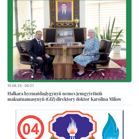
10.06.25 - 06:27
Halkara hyzmatdaşlygynyň nemes jemgyýetiniň
maksatnamasynyň (GIZ) direktory doktor Karolina Milow