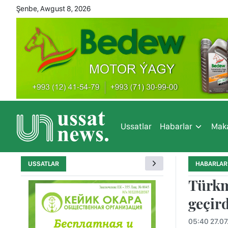
Şenbe, Awgust 8, 2026
Ussatlar
Habarlar
Maka
USSATLAR
HABARLAR
Türkm
geçird
05:40 27.07