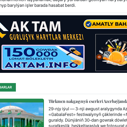
yp barylýan işler barada hasabat berdi.
BARLAR
Türkmen nakgaşynyň eserleri Azerbaýjandak
29-njy iýul — 3-nji awgust aralygynda A
«GabalaFest» festiwalynyň çäklerinde «Me
guraldy. Dünýäniň 30-dan gowrak döwleti
suratkeşlik, heýkeltaraşlyk we fotosurat 