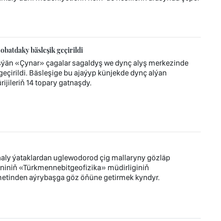
atdaky bäsleşik geçirildi
eşýän «Çynar» çagalar sagaldyş we dynç alyş merkezinde
çirildi. Bäsleşige bu ajaýyp künjekde dynç alýan
ijileriň 14 topary gatnaşdy.
aly ýataklardan uglewodorod çig mallaryny gözläp
iniň «Türkmennebitgeofizika» müdirliginiň
hmetinden aýrybaşga göz öňüne getirmek kyndyr.