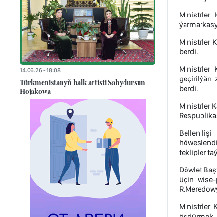
Ministrler
ýarmarkasy
Ministrler
berdi.
Ministrler
14.06.26 - 18:08
geçirilýän 
Türkmenistanyň halk artisti Sahydursun
berdi.
Hojakowa
Ministrler 
Respublikas
Belleniliş
höweslendi
teklipler ta
Döwlet Baş
üçin wise-
R.Meredowy
Ministrler
ösdürmek, 