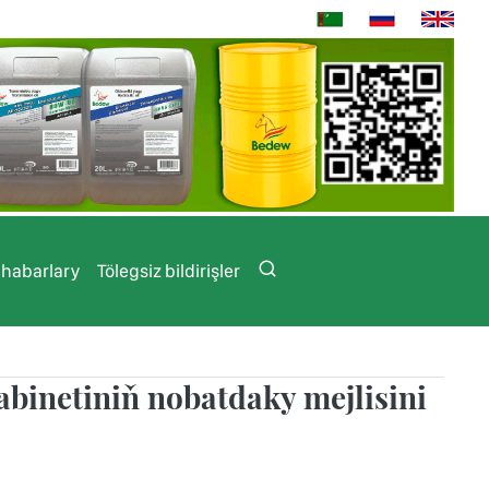
 habarlary
Tölegsiz bildirişler
binetiniň nobatdaky mejlisini