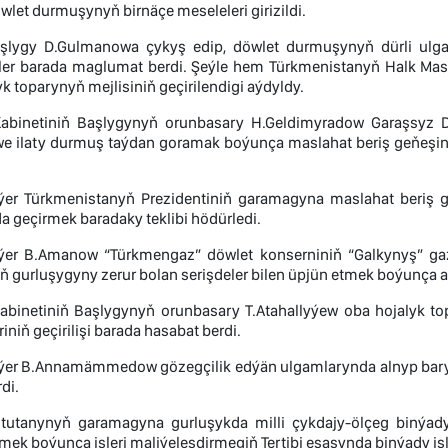
öwlet durmuşynyň birnäçe meseleleri girizildi.
aşlygy D.Gulmanowa çykyş edip, döwlet durmuşynyň dürli ul
şler barada maglumat berdi. Şeýle hem Türkmenistanyň Halk Mas
 toparynyň mejlisiniň geçirilendigi aýdyldy.
 Kabinetiniň Başlygynyň orunbasary H.Geldimyradow Garaşsyz Dö
 we ilaty durmuş taýdan goramak boýunça maslahat beriş geňeşini
er Türkmenistanyň Prezidentiniň garamagyna maslahat beriş g
 geçirmek baradaky teklibi hödürledi.
ýer B.Amanow “Türkmengaz” döwlet konserniniň “Galkynyş” g
 gurluşygyny zerur bolan serişdeler bilen üpjün etmek boýunça al
 Kabinetiniň Başlygynyň orunbasary T.Atahallyýew oba hojaly
riniň geçirilişi barada hasabat berdi.
er B.Annamämmedow gözegçilik edýän ulgamlarynda alnyp barylýa
di.
tutanynyň garamagyna gurluşykda milli çykdajy-ölçeg binýad
mek boýunça işleri maliýeleşdirmegiň Tertibi esasynda binýady işl