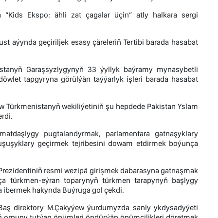
“Kids Ekspo: ähli zat çagalar üçin” atly halkara sergi
 aýynda geçiriljek esasy çäreleriň Tertibi barada hasabat
istanyň Garaşsyzlygynyň 33 ýyllyk baýramy mynasybetli
 döwlet tapgyryna görülýän taýýarlyk işleri barada hasabat
dow Türkmenistanyň wekiliýetiniň şu hepdede Pakistan Yslam
rdi.
hyzmatdaşlygy pugtalandyrmak, parlamentara gatnaşyklary
uşuşyklary geçirmek tejribesini dowam etdirmek boýunça
 Prezidentiniň resmi wezipä girişmek dabarasyna gatnaşmak
nça türkmen-eýran toparynyň türkmen tarapynyň başlygy
a ibermek hakynda Buýruga gol çekdi.
ň Baş direktory M.Çakyýew ýurdumyzda sanly ykdysadyýeti
yň ornuny tutýan önümleri öndürýän önümçilikleri döretmek