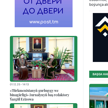
boýunça aln
BAŞGA HA
01.12.25 - 14:13
«Türkmenistanyň gurluşygy we
binagärligi» žurnalynyň baş redaktory
Ýazgül Ezizowa