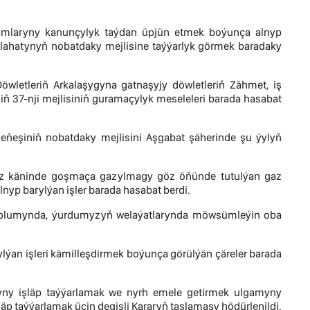
gamlaryny kanunçylyk taýdan üpjün etmek boýunça alnyp
lahatynyň nobatdaky mejlisine taýýarlyk görmek baradaky
wletleriň Arkalaşygyna gatnaşyjy döwletleriň Zähmet, iş
ň 37-nji mejlisiniň guramaçylyk meseleleri barada hasabat
eňeşiniň nobatdaky mejlisini Aşgabat şäherinde şu ýylyň
az käninde goşmaça gazylmagy göz öňünde tutulýan gaz
nyp barylýan işler barada hasabat berdi.
k toplumynda, ýurdumyzyň welaýatlarynda möwsümleýin oba
n işleri kämilleşdirmek boýunça görülýän çäreler barada
yny işläp taýýarlamak we nyrh emele getirmek ulgamyny
äp taýýarlamak üçin degişli Kararyň taslamasy hödürlenildi.