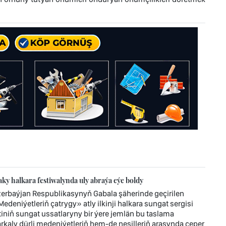
y halkara festiwalynda uly abraýa eýe boldy
zerbaýjan Respublikasynyň Gabala şäherinde geçirilen
deniýetleriň çatrygy» atly ilkinji halkara sungat sergisi
niň sungat ussatlaryny bir ýere jemlän bu taslama
arkaly dürli medeniýetleriň hem-de nesilleriň arasynda çeper