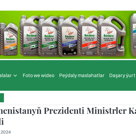
lalar
Foto we wideo
Peýdaly maslahatlar
Daşary ýurt
enistanyň Prezidenti Ministrler Ka
i
.2024