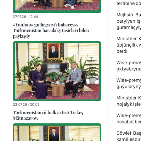
tertibine d
Mejlisiň B
27.07.26 - 12:44
barylýan i
«Yonhap» gullugynyň habarçysy
guramaçylyk
Türkmenistan baradaky täsirleri bilen
paýlaşdy
Ministrler
üpjünçilik
berdi.
Wise-premý
oktýabrynda
Wise-prem
guýularynyň
Ministrler
hojalyk işle
23.07.26 - 20:02
Türkmenistanyň halk artisti Tirkeş
Wise-premý
Mätnazarow
hasabat ber
Döwlet Baş
kämilleşdir