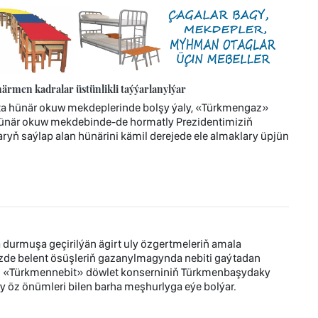
rmen kadralar üstünlikli taýýarlanylýar
ta hünär okuw mekdeplerinde bolşy ýaly, «Türkmengaz»
hünär okuw mekdebinde-de hormatly Prezidentimiziň
ryň saýlap alan hünärini kämil derejede ele almaklary üpjün
durmuşa geçirilýän ägirt uly özgertmeleriň amala
zde belent ösüşleriň gazanylmagynda nebiti gaýtadan
r. «Türkmennebit» döwlet konserniniň Türkmenbaşydaky
y öz önümleri bilen barha meşhurlyga eýe bolýar.