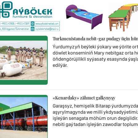
Turkmenistanda nebit-gaz pudagy üçin hünä
Ýurdumyzyň beýleki ýokary we ýörite or
döwlet konserniniň Mary nebitgaz orta 
öňdengörüjilikli syýasaty esasynda ýaşla
edilýär.
«Kenardaky» zähmet galkynyşy
Garaşsyz, hemişelik Bitarap ýurdumyzda 
aşyrylmagynda we milli ykdysadyýetimi
işleýän senagata möhüm orun degişlidi
nebiti gaýtadan işleýän zawodlar toplum