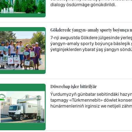
dialogy ösdürmäge gönükdirildi.
Gökderede ýangyn-amaly sporty boýunça nob
7-nji awgustda Gökdere jülgesinde ýerl
ýangyn-amaly sporty boýunça bäsleşik ge
ýetginjeklerden ybarat ýaş ýangyn söndür
Döwrebap işler bitirilýär
Ýurdumyzyň günbatar sebitindäki hazyn
tapmagy «Türkmennebit» döwlet konsern
hünärmenleriniň irginsiz we netijeli zä