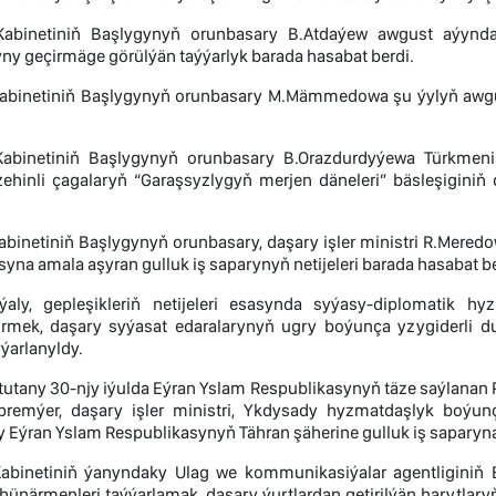
 Kabinetiniň Başlygynyň orunbasary B.Atdaýew awgust aýynda 
ny geçirmäge görülýän taýýarlyk barada hasabat berdi.
 Kabinetiniň Başlygynyň orunbasary M.Mämmedowa şu ýylyň awgust
 Kabinetiniň Başlygynyň orunbasary B.Orazdurdyýewa Türkmen
zehinli çagalaryň “Garaşsyzlygyň merjen däneleri” bäsleşiginiň
Kabinetiniň Başlygynyň orunbasary, daşary işler ministri R.Mere
yna amala aşyran gulluk iş saparynyň netijeleri barada hasabat be
i ýaly, gepleşikleriň netijeleri esasynda syýasy-diplomatik 
rmek, daşary syýasat edaralarynyň ugry boýunça yzygiderli d
ýýarlanyldy.
tutany 30-njy iýulda Eýran Yslam Respublikasynyň täze saýlanan
premýer, daşary işler ministri, Ykdysady hyzmatdaşlyk boýu
 Eýran Yslam Respublikasynyň Tähran şäherine gulluk iş saparyn
 Kabinetiniň ýanyndaky Ulag we kommunikasiýalar agentligini
hünärmenleri taýýarlamak, daşary ýurtlardan getirilýän harytlar