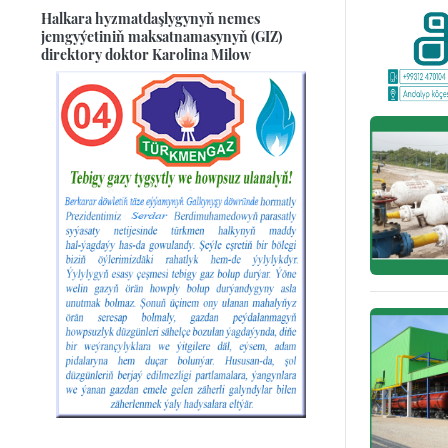
Halkara hyzmatdaşlygynyň nemes
jemgyýetiniň maksatnamasynyň (GIZ)
direktory doktor Karolina Milow