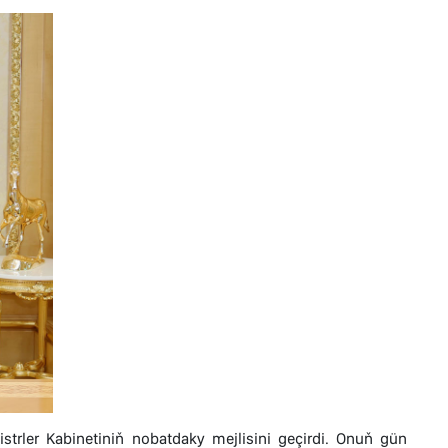
trler Kabinetiniň nobatdaky mejlisini geçirdi. Onuň gün