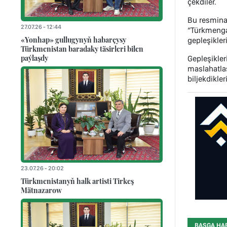
çekdiler.
Bu resmina
27.07.26 - 12:44
“Türkmenga
«Yonhap» gullugynyň habarçysy
gepleşikleri
Türkmenistan baradaky täsirleri bilen
paýlaşdy
Gepleşikle
maslahatlaş
biljekdikler
23.07.26 - 20:02
Türkmenistanyň halk artisti Tirkeş
Mätnazarow
BAŞGA HA