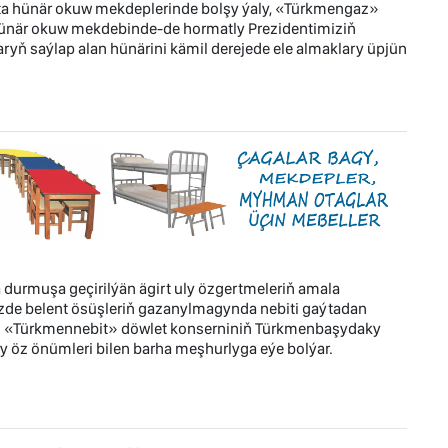
ta hünär okuw mekdeplerinde bolşy ýaly, «Türkmengaz»
hünär okuw mekdebinde-de hormatly Prezidentimiziň
ryň saýlap alan hünärini kämil derejede ele almaklary üpjün
durmuşa geçirilýän ägirt uly özgertmeleriň amala
zde belent ösüşleriň gazanylmagynda nebiti gaýtadan
r. «Türkmennebit» döwlet konserniniň Türkmenbaşydaky
y öz önümleri bilen barha meşhurlyga eýe bolýar.