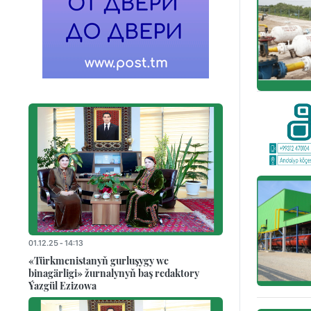
01.12.25 - 14:13
«Türkmenistanyň gurluşygy we
binagärligi» žurnalynyň baş redaktory
Ýazgül Ezizowa