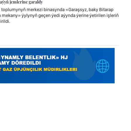
aýyň jemlerine garaldy
z toplumynyň merkezi binasynda «Garaşsyz, baky Bitarap
mekany» ýylynyň geçen ýedi aýynda ýerine ýetirilen işleriň
ildi.