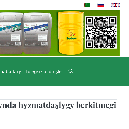
 habarlary
Tölegsiz bildirişler
ynda hyzmatdaşlygy berkitmegi