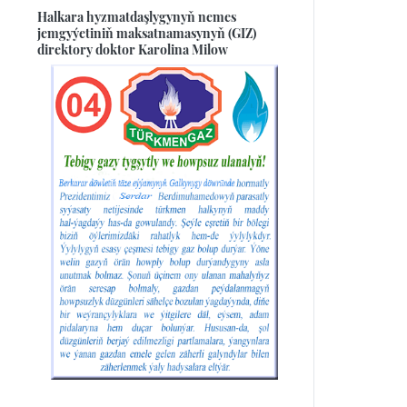
Halkara hyzmatdaşlygynyň nemes
jemgyýetiniň maksatnamasynyň (GIZ)
direktory doktor Karolina Milow