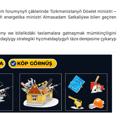
um forumynyň çäklerinde Türkmenistanyň Döwlet ministri –
 energetika ministri Almasadam Satkaliýew bilen geçiren
yny we bilelikdäki taslamalara gatnaşmak mümkinçiligini
atdaşlygy strategiki hyzmatdaşlygyň täze derejesine çykaryp