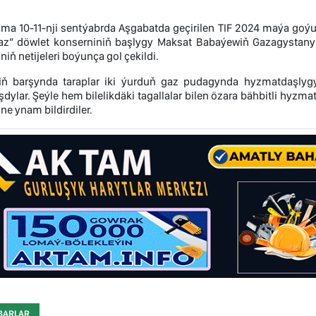
ma 10-11-nji sentýabrda Aşgabatda geçirilen TIF 2024 maýa goý
z” döwlet konserniniň başlygy Maksat Babaýewiň Gazagystanyň
niň netijeleri boýunça gol çekildi.
riň barşynda taraplar iki ýurduň gaz pudagynda hyzmatdaşlyg
dylar. Şeýle hem bilelikdäki tagallalar bilen özara bähbitli hyzm
ine ynam bildirdiler.
BARLAR