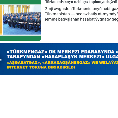
Türkmenistanyň nebitgaz toplumynda ýedi 
2-nji awgustda Türkmenistanyň nebitga
Türkmenistan — bedew batly at-myradyň 
jemine bagyşlanan hasabat ýygnagy geçir