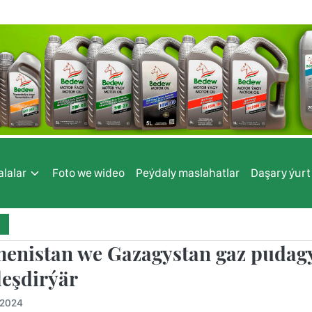
lalar
Foto we wideo
Peýdaly maslahatlar
Daşary ýurt
enistan we Gazagystan gaz pudag
leşdirýär
.2024