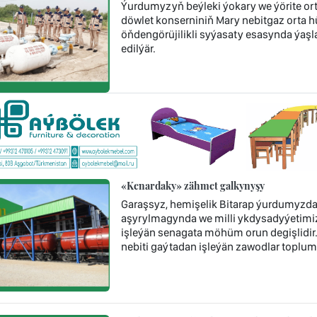
Ýurdumyzyň beýleki ýokary we ýörite or
döwlet konserniniň Mary nebitgaz orta 
öňdengörüjilikli syýasaty esasynda ýaşla
edilýär.
«Kenardaky» zähmet galkynyşy
Garaşsyz, hemişelik Bitarap ýurdumyzda 
aşyrylmagynda we milli ykdysadyýetimi
işleýän senagata möhüm orun degişlidi
nebiti gaýtadan işleýän zawodlar toplum