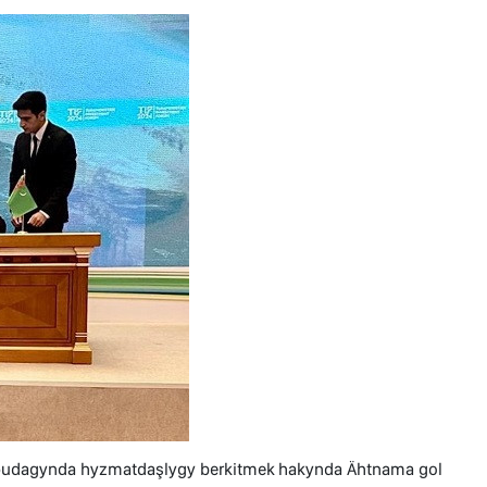
z pudagynda hyzmatdaşlygy berkitmek hakynda Ähtnama gol