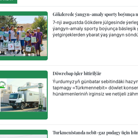
Gökderede ýangyn-amaly sporty boýunça nob
7-nji awgustda Gökdere jülgesinde ýerl
ýangyn-amaly sporty boýunça bäsleşik ge
ýetginjeklerden ybarat ýaş ýangyn söndür
Döwrebap işler bitirilýär
Ýurdumyzyň günbatar sebitindäki hazyn
tapmagy «Türkmennebit» döwlet konsern
hünärmenleriniň irginsiz we netijeli zä
Turkmenistanda nebit-gaz pudagy üçin hünä