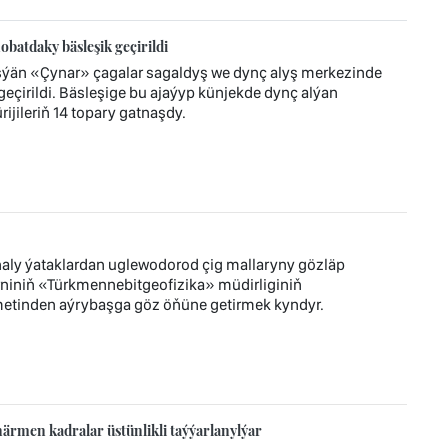
atdaky bäsleşik geçirildi
eşýän «Çynar» çagalar sagaldyş we dynç alyş merkezinde
çirildi. Bäsleşige bu ajaýyp künjekde dynç alýan
ijileriň 14 topary gatnaşdy.
aly ýataklardan uglewodorod çig mallaryny gözläp
iniň «Türkmennebitgeofizika» müdirliginiň
hmetinden aýrybaşga göz öňüne getirmek kyndyr.
rmen kadralar üstünlikli taýýarlanylýar