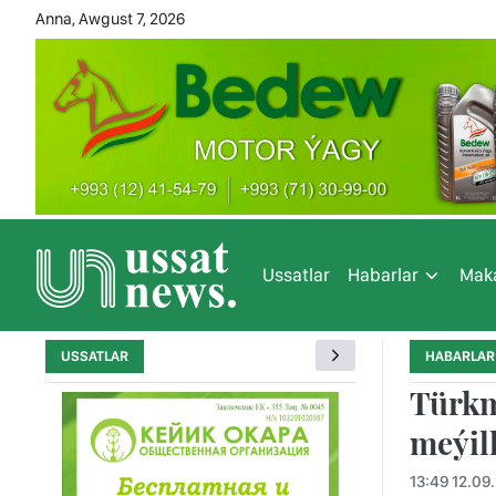
Anna, Awgust 7, 2026
Ussatlar
Habarlar
Maka
USSATLAR
HABARLAR
Türkm
meýil
13:49 12.09