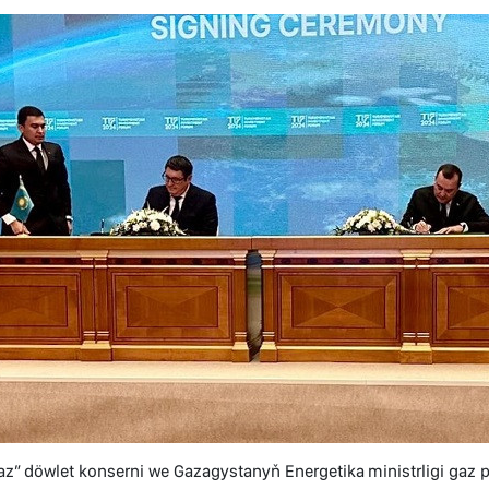
z” döwlet konserni we Gazagystanyň Energetika ministrligi ga