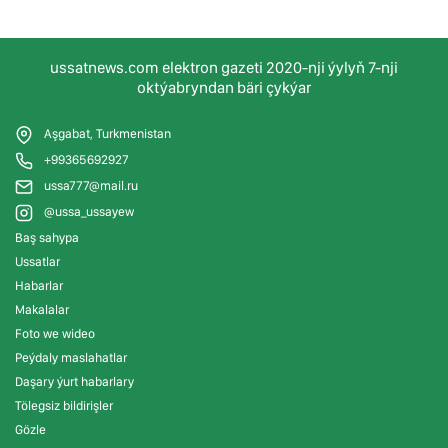
ussatnews.com elektron gazeti 2020-nji ýylyň 7-nji
oktýabryndan bäri çykýar
Aşgabat, Turkmenistan
+99365692927
ussa777@mail.ru
@ussa_ussayew
Baş sahypa
Ussatlar
Habarlar
Makalalar
Foto we wideo
Peýdaly maslahatlar
Daşary ýurt habarlary
Tölegsiz bildirişler
Gözle