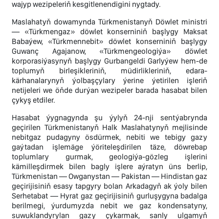
wajyp wezipeleriň kesgitlenendigini nygtady.
Maslahatyň dowamynda Türkmenistanyň Döwlet ministri
— «Türkmengaz» döwlet konserniniň başlygy Maksat
Babaýew, «Türkmennebit» döwlet konserniniň başlygy
Guwanç Agajanow, «Türkmengeologiýa» döwlet
korporasiýasynyň başlygy Gurbangeldi Garlyýew hem-de
toplumyň birleşikleriniň, müdirlikleriniň, edara-
kärhanalarynyň ýolbaşçylary ýerine ýetirilen işleriň
netijeleri we öňde durýan wezipeler barada hasabat bilen
çykyş etdiler.
Hasabat ýygnagynda şu ýylyň 24-nji sentýabrynda
geçirilen Türkmenistanyň Halk Maslahatynyň mejlisinde
nebitgaz pudagyny ösdürmek, nebiti we tebigy gazy
gaýtadan işlemäge ýöriteleşdirilen täze, döwrebap
toplumlary gurmak, geologiýa-gözleg işlerini
kämilleşdirmek bilen bagly işlere aýratyn üns berlip,
Türkmenistan — Owganystan — Pakistan — Hindistan gaz
geçirijisiniň esasy tapgyry bolan Arkadagyň ak ýoly bilen
Serhetabat — Hyrat gaz geçirijisiniň gurluşygyna badalga
berilmegi, ýurdumyzda nebit we gaz kondensatyny,
suwuklandyrylan gazy çykarmak, sanly ulgamyň