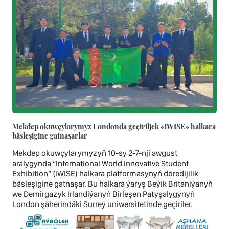
Mekdep okuwçylarymyz Londonda geçiriljek «iWISE» halkara
bäsleşigine gatnaşarlar
Mekdep okuwçylarymyzyň 10-sy 2-7-nji awgust
aralygynda “International World Innovative Student
Exhibition” (iWISE) halkara platformasynyň döredijilik
bäsleşigine gatnaşar. Bu halkara ýaryş Beýik Britaniýanyň
we Demirgazyk Irlandiýanyň Birleşen Patyşalygynyň
London şäherindäki Surreý uniwersitetinde geçiriler.