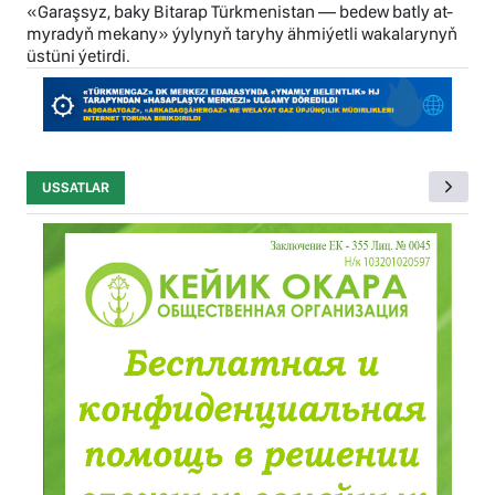
«Garaşsyz, baky Bitarap Türkmenistan — bedew batly at-
myradyň mekany» ýylynyň taryhy ähmiýetli wakalarynyň
üstüni ýetirdi.
USSATLAR