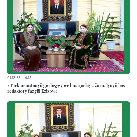
01.12.25 - 14:13
«Türkmenistanyň gurluşygy we binagärligi» žurnalynyň baş
redaktory Ýazgül Ezizowa