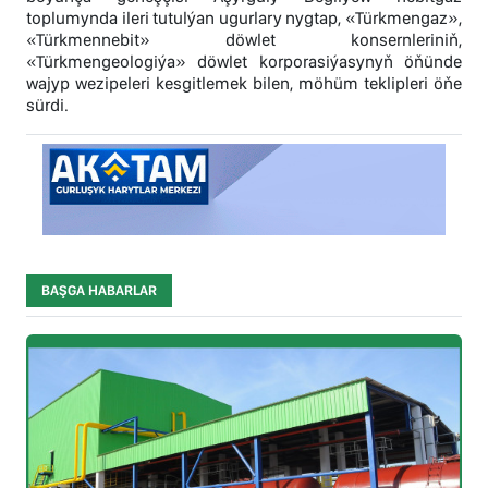
toplumynda ileri tutulýan ugurlary nygtap, «Türkmengaz»,
«Türkmennebit» döwlet konsernleriniň,
«Türkmengeologiýa» döwlet korporasiýasynyň öňünde
wajyp wezipeleri kesgitlemek bilen, möhüm teklipleri öňe
sürdi.
BAŞGA HABARLAR