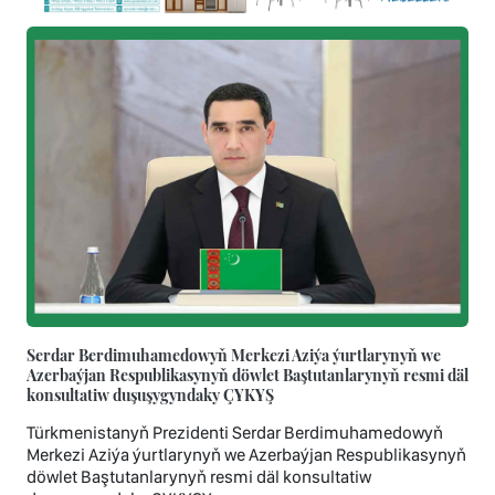
Serdar Berdimuhamedowyň Merkezi Aziýa ýurtlarynyň we
Azerbaýjan Respublikasynyň döwlet Baştutanlarynyň resmi däl
konsultatiw duşuşygyndaky ÇYKYŞ
Türkmenistanyň Prezidenti Serdar Berdimuhamedowyň
Merkezi Aziýa ýurtlarynyň we Azerbaýjan Respublikasynyň
döwlet Baştutanlarynyň resmi däl konsultatiw