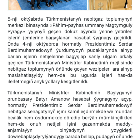
5-nji oktýabrda Türkmenistanyň nebitgaz toplumynyň
merkezi binasynda «Pähim-paýhas ummany Magtymguly
Pyragy» ýylynyň geçen dokuz aýynda ýerine ýetirilen
işleriň jemlerine bagyşlanan hasabat ýygnagy geçirildi.
Onda 4-nji oktýabrda hormatly Prezidentimiz Serdar
Berdimuhamedowyň ýurdumyzyň pudaklarynda alnyp
barlan işleriň netijelerine bagyşlap sanly ulgam arkaly
geçiren Türkmenistanyň Ministrler Kabinetiniň mejlisinde
nebitgaz toplumynyň öňünde goýan wezipeleri ara alnyp
maslahatlaşyldy hem-de bu ugurda işleri has-da
ilerletmegiň anyk ýollary kesgitlenildi.
Türkmenistanyň Ministrler Kabinetiniň Başlygynyň
orunbasary Batyr Amanow hasabat ýygnagyny açyp,
hormatly Prezidentimiz Serdar Berdimuhamedowyň
nebitgaz senagatynyň işini kämilleşdirmekde we mundan
beýläk hem ösdürmekde döredip berýän mümkinçilikleri
hem-de onuň netijeli işini gazanmakda maddy-
enjamlaýyn binýadynyň yzygiderli
döwrebaplaşdyrylýandygy barada belläp, pudagyň öňünde