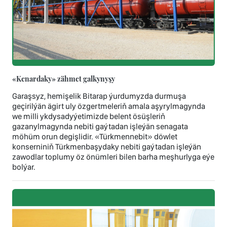
«Kenardaky» zähmet galkynyşy
Garaşsyz, hemişelik Bitarap ýurdumyzda durmuşa
geçirilýän ägirt uly özgertmeleriň amala aşyrylmagynda
we milli ykdysadyýetimizde belent ösüşleriň
gazanylmagynda nebiti gaýtadan işleýän senagata
möhüm orun degişlidir. «Türkmennebit» döwlet
konserniniň Türkmenbaşydaky nebiti gaýtadan işleýän
zawodlar toplumy öz önümleri bilen barha meşhurlyga eýe
bolýar.