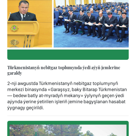
Türkmenistanyň nebitgaz toplumynda ýedi aýyň jemlerine
garaldy
2-nji awgustda Türkmenistanyň nebitgaz toplumynyň
merkezi binasynda «Garaşsyz, baky Bitarap Türkmenistan
— bedew batly at-myradyň mekany» ýylynyň geçen ýedi
aýynda ýerine ýetirilen işleriň jemine bagyşlanan hasabat
ýygnagy geçirildi.