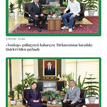
27.07.26 - 12:44
«Yonhap» gullugynyň habarçysy Türkmenistan baradaky
täsirleri bilen paýlaşdy