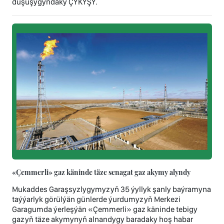
duşuşygyndaky ÇYKYŞY.
«Çemmerli» gaz käninde täze senagat gaz akymy alyndy
Mukaddes Garaşsyzlygymyzyň 35 ýyllyk şanly baýramyna
taýýarlyk görülýän günlerde ýurdumyzyň Merkezi
Garagumda ýerleşýän «Çemmerli» gaz käninde tebigy
gazyň täze akymynyň alnandygy baradaky hoş habar