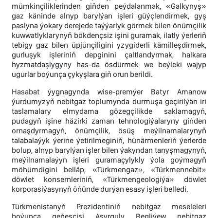
mümkinçiliklerinden giňden peýdalanmak, «Galkynyş»
gaz käninde alnyp barylýan işleri güýçlendirmek, gyş
paslyna ýokary derejede taýýarlyk görmek bilen önümçilik
kuwwatlyklarynyň bökdençsiz işini guramak, ilatly ýerleriň
tebigy gaz bilen üpjünçiligini yzygiderli kämilleşdirmek,
gurluşyk işleriniň depginini çaltlandyrmak, halkara
hyzmatdaşlygyny has-da ösdürmek we beýleki wajyp
ugurlar boýunça çykyşlara giň orun berildi.
Hasabat ýygnagynda wise-premýer Batyr Amanow
ýurdumyzyň nebitgaz toplumynda durmuşa geçirilýän iri
taslamalary elmydama gözegçilikde saklamagyň,
pudagyň işine häzirki zaman tehnologiýalaryny giňden
ornaşdyrmagyň, önümçilik, ösüş meýilnamalarynyň
talabalaýyk ýerine ýetirilmeginiň, hünärmenleriň ýerlerde
bolup, alnyp barylýan işler bilen ýakyndan tanyşmagynyň,
meýilnamalaýyn işleri guramaçylykly ýola goýmagyň
möhümdigini belläp, «Türkmengaz», «Türkmennebit»
döwlet konsernleriniň, «Türkmengeologiýa» döwlet
korporasiýasynyň öňünde durýan esasy işleri belledi.
Türkmenistanyň Prezidentiniň nebitgaz meseleleri
boýunça geňeşçisi Aşyrguly Begliýew nebitgaz