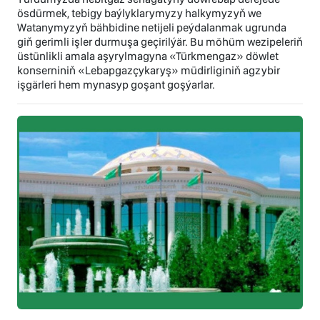
ösdürmek, tebigy baýlyklarymyzy halkymyzyň we
Watanymyzyň bähbidine netijeli peýdalanmak ugrunda
giň gerimli işler durmuşa geçirilýär. Bu möhüm wezipeleriň
üstünlikli amala aşyrylmagyna «Türkmengaz» döwlet
konserniniň «Lebapgazçykaryş» müdirliginiň agzybir
işgärleri hem mynasyp goşant goşýarlar.