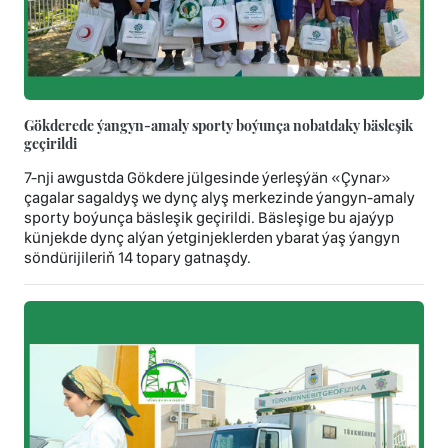
Gökderede ýangyn-amaly sporty boýunça nobatdaky bäsleşik
geçirildi
7-nji awgustda Gökdere jülgesinde ýerleşýän «Çynar»
çagalar sagaldyş we dynç alyş merkezinde ýangyn-amaly
sporty boýunça bäsleşik geçirildi. Bäsleşige bu ajaýyp
künjekde dynç alýan ýetginjeklerden ybarat ýaş ýangyn
söndürijileriň 14 topary gatnaşdy.