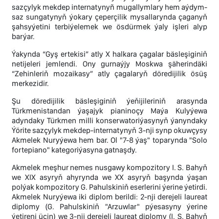
sazçylyk mekdep internatynyñ mugallymlary hem aýdym-
saz sungatynyň ýokary çeperçilik mysallarynda çaganyň
şahsyýetini terbiýelemek we ösdürmek ýaly işleri alyp
barýar.
Ýakynda “Gyş ertekisi” atly X halkara çagalar bäsleşiginiň
netijeleri jemlendi. Ony gurnaýjy Moskwa şäherindäki
“Zehinleriň mozaikasy” atly çagalaryň döredijilik ösüş
merkezidir.
Şu döredijilik bäsleşiginiň ýeňijileriniň arasynda
Türkmenistandan ýaşajyk pianinoçy Maýa Kulyýewa
adyndaky Türkmen milli konserwatoriýasynyň ýanyndaky
Ýörite sazçylyk mekdep-internatynyň 3-nji synp okuwçysy
Akmelek Nuryýewa hem bar. Ol "7-8 ýaş" toparynda "Solo
fortepiano" kategoriýasyna gatnaşdy.
Akmelek meşhur nemes nusgawy kompozitory I. S. Bahyň
we XIX asyryň ahyrynda we XX asyryň başynda ýaşan
polýak kompozitory G. Pahulskiniň eserlerini ýerine ýetirdi.
Akmelek Nuryýewa iki diplom berildi: 2-nji derejeli laureat
diplomy (G. Pahulskiniň "Arzuwlar" pýesasyny ýerine
ýetireni üçin) we 3-nji derejeli laureat diplomy (I. S. Bahyň