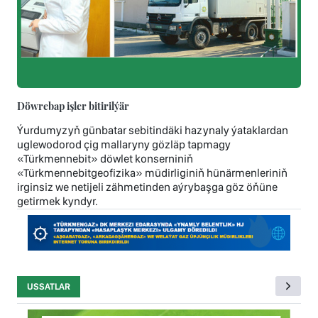
Döwrebap işler bitirilýär
Ýurdumyzyň günbatar sebitindäki hazynaly ýataklardan
uglewodorod çig mallaryny gözläp tapmagy
«Türkmennebit» döwlet konserniniň
«Türkmennebitgeofizika» müdirliginiň hünärmenleriniň
irginsiz we netijeli zähmetinden aýrybaşga göz öňüne
getirmek kyndyr.
USSATLAR