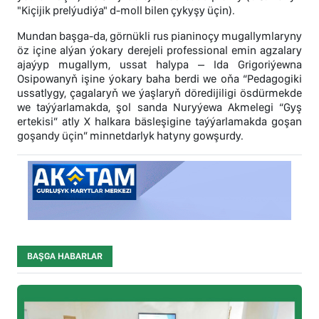
"Kiçijik prelýudiýa" d-moll bilen çykyşy üçin).
Mundan başga-da, görnükli rus pianinoçy mugallymlaryny
öz içine alýan ýokary derejeli professional emin agzalary
ajaýyp mugallym, ussat halypa – Ida Grigoriýewna
Osipowanyň işine ýokary baha berdi we oňa “Pedagogiki
ussatlygy, çagalaryň we ýaşlaryň döredijiligi ösdürmekde
we taýýarlamakda, şol sanda Nuryýewa Akmelegi “Gyş
ertekisi” atly X halkara bäsleşigine taýýarlamakda goşan
goşandy üçin” minnetdarlyk hatyny gowşurdy.
BAŞGA HABARLAR