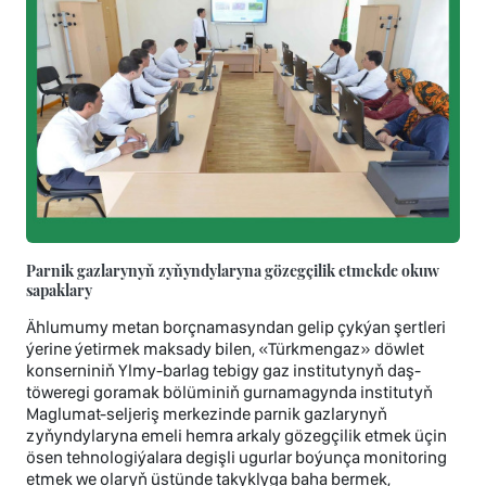
Parnik gazlarynyň zyňyndylaryna gözegçilik etmekde okuw
sapaklary
Ählumumy metan borçnamasyndan gelip çykýan şertleri
ýerine ýetirmek maksady bilen, «Türkmengaz» döwlet
konserniniň Ylmy-barlag tebigy gaz institutynyň daş-
töweregi goramak bölüminiň gurnamagynda institutyň
Maglumat-seljeriş merkezinde parnik gazlarynyň
zyňyndylaryna emeli hemra arkaly gözegçilik etmek üçin
ösen tehnologiýalara degişli ugurlar boýunça monitoring
etmek we olaryň üstünde takyklyga baha bermek,