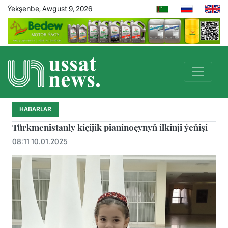
Ýekşenbe, Awgust 9, 2026
HABARLAR
Türkmenistanly kiçijik pianinoçynyň ilkinji ýeňişi
08:11 10.01.2025