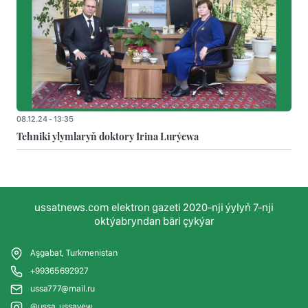
08.12.24 - 13:35
Tehniki ylymlaryň doktory Irina Lurýewa
ussatnews.com elektron gazeti 2020-nji ýylyň 7-nji
oktýabryndan bäri çykýar
Aşgabat, Turkmenistan
+99365692927
ussa777@mail.ru
@ussa_ussayew