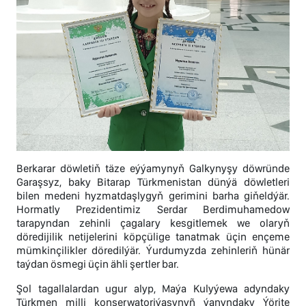
Berkarar döwletiň täze eýýamynyň Galkynyşy döwründe
Garaşsyz, baky Bitarap Türkmenistan dünýä döwletleri
bilen medeni hyzmatdaşlygyň gerimini barha giňeldýär.
Hormatly Prezidentimiz Serdar Berdimuhamedow
tarapyndan zehinli çagalary kesgitlemek we olaryň
döredijilik netijelerini köpçülige tanatmak üçin ençeme
mümkinçilikler döredilýär. Ýurdumyzda zehinleriň hünär
taýdan ösmegi üçin ähli şertler bar.
Şol tagallalardan ugur alyp, Maýa Kulyýewa adyndaky
Türkmen milli konserwatoriýasynyñ ýanyndaky Ýörite