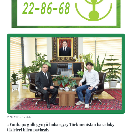
27.07.26 - 12:44
«Yonhap» gullugynyň habarçysy Türkmenistan baradaky
täsirleri bilen paýlaşdy