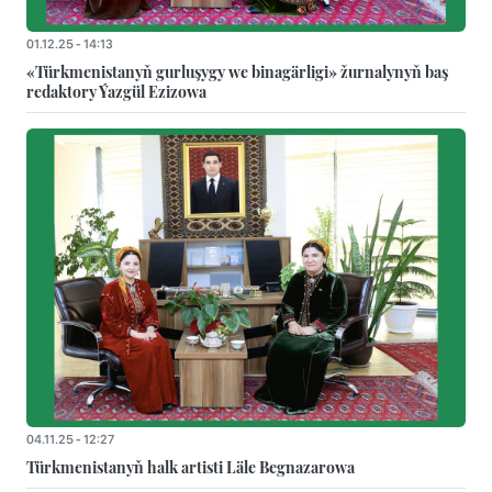
01.12.25 - 14:13
«Türkmenistanyň gurluşygy we binagärligi» žurnalynyň baş
redaktory Ýazgül Ezizowa
04.11.25 - 12:27
Türkmenistanyň halk artisti Läle Begnazarowa