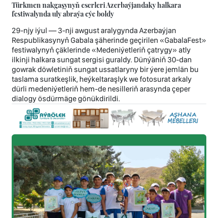
Türkmen nakgaşynyň eserleri Azerbaýjandaky halkara
festiwalynda uly abraýa eýe boldy
29-njy iýul — 3-nji awgust aralygynda Azerbaýjan
Respublikasynyň Gabala şäherinde geçirilen «GabalaFest»
festiwalynyň çäklerinde «Medeniýetleriň çatrygy» atly
ilkinji halkara sungat sergisi guraldy. Dünýäniň 30-dan
gowrak döwletiniň sungat ussatlaryny bir ýere jemlän bu
taslama suratkeşlik, heýkeltaraşlyk we fotosurat arkaly
dürli medeniýetleriň hem-de nesilleriň arasynda çeper
dialogy ösdürmäge gönükdirildi.