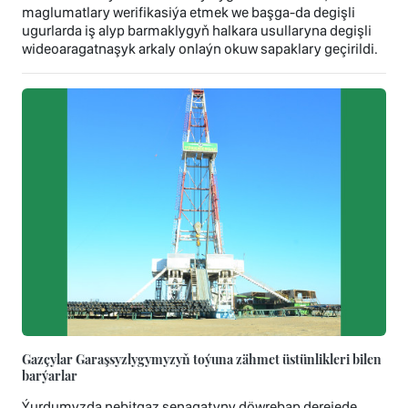
maglumatlary werifikasiýa etmek we başga-da degişli
ugurlarda iş alyp barmaklygyň halkara usullaryna degişli
wideoaragatnaşyk arkaly onlaýn okuw sapaklary geçirildi.
Gazçylar Garaşsyzlygymyzyň toýuna zähmet üstünlikleri bilen
barýarlar
Ýurdumyzda nebitgaz senagatyny döwrebap derejede