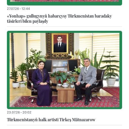
27.07.26 - 12:44
«Yonhap» gullugynyň habarçysy Türkmenistan baradaky
täsirleri bilen paýlaşdy
23.07.26 - 20:02
Türkmenistanyň halk artisti Tirkeş Mätnazarow