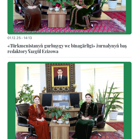
01.12.25 - 14:13
«Türkmenistanyň gurluşygy we binagärligi» žurnalynyň baş
redaktory Ýazgül Ezizowa