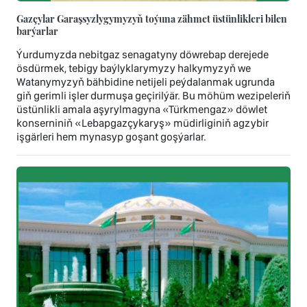
Gazçylar Garaşsyzlygymyzyň toýuna zähmet üstünlikleri bilen
barýarlar
Ýurdumyzda nebitgaz senagatyny döwrebap derejede
ösdürmek, tebigy baýlyklarymyzy halkymyzyň we
Watanymyzyň bähbidine netijeli peýdalanmak ugrunda
giň gerimli işler durmuşa geçirilýär. Bu möhüm wezipeleriň
üstünlikli amala aşyrylmagyna «Türkmengaz» döwlet
konserniniň «Lebapgazçykaryş» müdirliginiň agzybir
işgärleri hem mynasyp goşant goşýarlar.