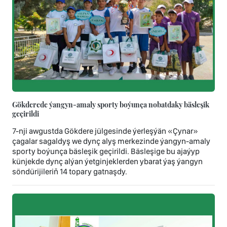
Gökderede ýangyn-amaly sporty boýunça nobatdaky bäsleşik
geçirildi
7-nji awgustda Gökdere jülgesinde ýerleşýän «Çynar»
çagalar sagaldyş we dynç alyş merkezinde ýangyn-amaly
sporty boýunça bäsleşik geçirildi. Bäsleşige bu ajaýyp
künjekde dynç alýan ýetginjeklerden ybarat ýaş ýangyn
söndürijileriň 14 topary gatnaşdy.