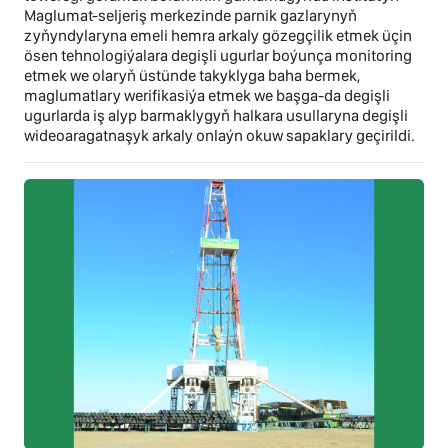
Maglumat-seljeriş merkezinde parnik gazlarynyň
zyňyndylaryna emeli hemra arkaly gözegçilik etmek üçin
ösen tehnologiýalara degişli ugurlar boýunça monitoring
etmek we olaryň üstünde takyklyga baha bermek,
maglumatlary werifikasiýa etmek we başga-da degişli
ugurlarda iş alyp barmaklygyň halkara usullaryna degişli
wideoaragatnaşyk arkaly onlaýn okuw sapaklary geçirildi.