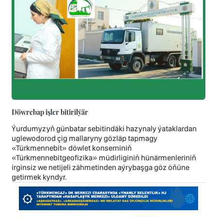
Döwrebap işler bitirilýär
Ýurdumyzyň günbatar sebitindäki hazynaly ýataklardan
uglewodorod çig mallaryny gözläp tapmagy
«Türkmennebit» döwlet konserniniň
«Türkmennebitgeofizika» müdirliginiň hünärmenleriniň
irginsiz we netijeli zähmetinden aýrybaşga göz öňüne
getirmek kyndyr.