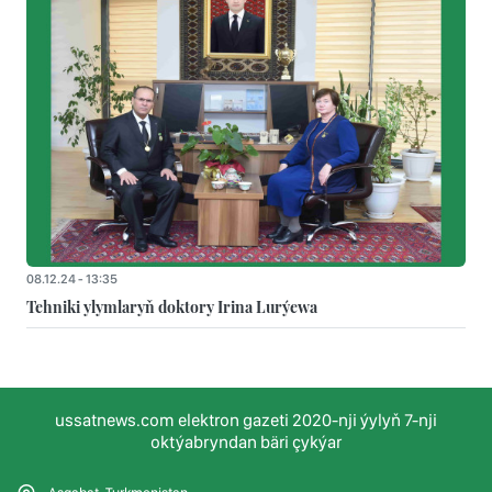
08.12.24 - 13:35
Tehniki ylymlaryň doktory Irina Lurýewa
ussatnews.com elektron gazeti 2020-nji ýylyň 7-nji
oktýabryndan bäri çykýar