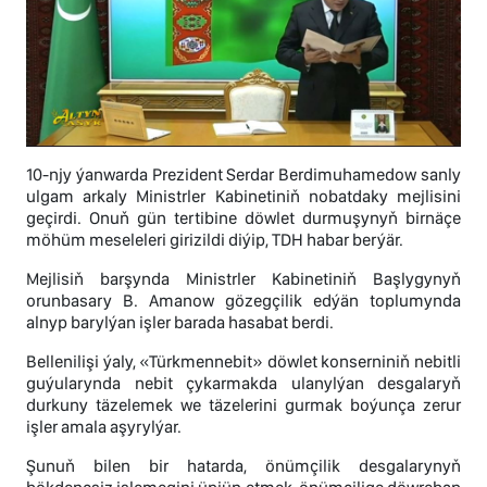
10-njy ýanwarda Prezident Serdar Berdimuhamedow sanly
ulgam arkaly Ministrler Kabinetiniň nobatdaky mejlisini
geçirdi. Onuň gün tertibine döwlet durmuşynyň birnäçe
möhüm meseleleri girizildi diýip, TDH habar berýär.
Mejlisiň barşynda Ministrler Kabinetiniň Başlygynyň
orunbasary B. Amanow gözegçilik edýän toplumynda
alnyp barylýan işler barada hasabat berdi.
Bellenilişi ýaly, «Türkmennebit» döwlet konserniniň nebitli
guýularynda nebit çykarmakda ulanylýan desgalaryň
durkuny täzelemek we täzelerini gurmak boýunça zerur
işler amala aşyrylýar.
Şunuň bilen bir hatarda, önümçilik desgalarynyň