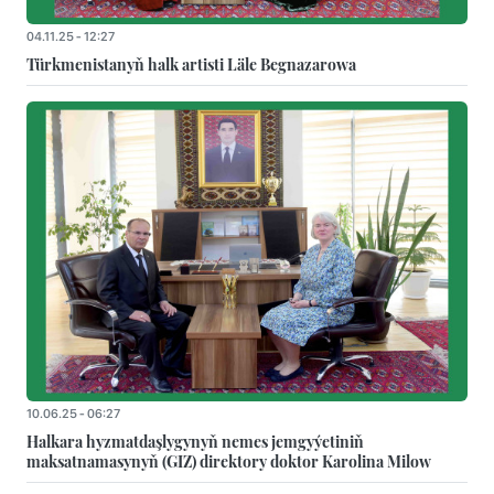
04.11.25 - 12:27
Türkmenistanyň halk artisti Läle Begnazarowa
10.06.25 - 06:27
Halkara hyzmatdaşlygynyň nemes jemgyýetiniň
maksatnamasynyň (GIZ) direktory doktor Karolina Milow