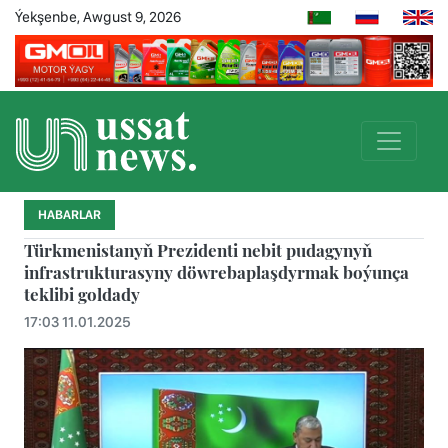
Ýekşenbe, Awgust 9, 2026
HABARLAR
Türkmenistanyň Prezidenti nebit pudagynyň
infrastrukturasyny döwrebaplaşdyrmak boýunça
teklibi goldady
17:03 11.01.2025