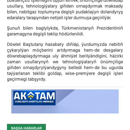
bökdençsiz işlemegini üpjün etmek, önümçilige döwrebap
usullary, tehnologiýalary giňden ornaşdyrmak maksady
bilen, nebitgaz toplumyna degişli pudaklaýyn dolandyryş
edaralary tarapyndan netijeli işler durmuşa geçirilýär.
Şunuň bilen baglylykda, Türkmenistanyň Prezidentiniň
garamagyna degişli teklip hödürlenildi.
Döwlet Baştutany hasabaty diňläp, ýurdumyzda nebitiň
çykarylýan möçberini artdyrmaga hem-de desgalary
döwrebaplaşdyrmaga uly ähmiýet berilýändigini, häzirki
zaman usullarynyň we tehnologiýalaryň önümçilige
giňden ornaşdyrylýandygyny belledi hem-de bu ugurda
taýýarlanan teklibi goldap, wise-premýere degişli işleri
geçirmegi tabşyrdy.
BAŞGA HABARLAR