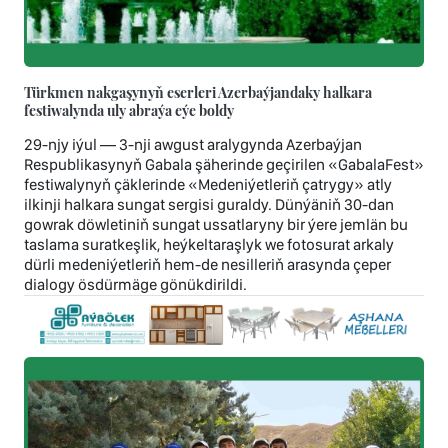
Türkmen nakgaşynyň eserleri Azerbaýjandaky halkara
festiwalynda uly abraýa eýe boldy
29-njy iýul — 3-nji awgust aralygynda Azerbaýjan
Respublikasynyň Gabala şäherinde geçirilen «GabalaFest»
festiwalynyň çäklerinde «Medeniýetleriň çatrygy» atly
ilkinji halkara sungat sergisi guraldy. Dünýäniň 30-dan
gowrak döwletiniň sungat ussatlaryny bir ýere jemlän bu
taslama suratkeşlik, heýkeltaraşlyk we fotosurat arkaly
dürli medeniýetleriň hem-de nesilleriň arasynda çeper
dialogy ösdürmäge gönükdirildi.