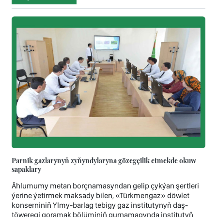
Parnik gazlarynyň zyňyndylaryna gözegçilik etmekde okuw
sapaklary
Ählumumy metan borçnamasyndan gelip çykýan şertleri
ýerine ýetirmek maksady bilen, «Türkmengaz» döwlet
konserniniň Ylmy-barlag tebigy gaz institutynyň daş-
töweregi goramak bölüminiň gurnamagynda institutyň