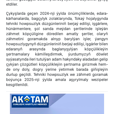
etdiler.
Çykyşlarda geçen 2024-nji ýylda önümçiliklerde, edara-
kärhanalarda, bagçylyk zolaklarynda, Tokaý hojalygynda
tehniki howpsuzlyk düzgünleriniň berjaý edilişi, işgärlere,
hünärmenlere, şol sanda meýdan şertlerinde işleýän
zähmet köpçüligine döredilen amatly şertler, olaryň
zähmetini goramakda alnyp barylýan işler, ýangyn
howpsuzlygynyň düzgünleriniň berjaý edilişi, işgärler bilen
edaranyň arasynda baglanyşylýan köpçülikleýin
şertnamalary kämilleşdirmek, ýurdumyzyň döwlet
syýasatynda ileri tutulýan adam hakyndaky aladadan gelip
çykýan çözgütleri köpçülikleýin şertnama girizmek hem-
de ony doly, dogry ýerine ýetirmek barada giňişleýin
durlup geçildi. Tehniki howpsuzlyk we zähmeti goramak
boýunça 2025-nji ýylda amala aşyrylmaly wezipeler
kesgitlenildi.