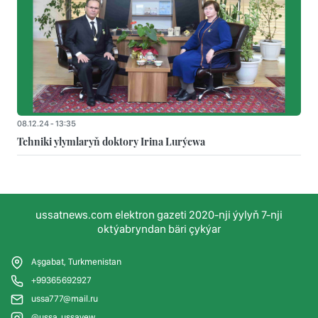
08.12.24 - 13:35
Tehniki ylymlaryň doktory Irina Lurýewa
ussatnews.com elektron gazeti 2020-nji ýylyň 7-nji
oktýabryndan bäri çykýar
Aşgabat, Turkmenistan
+99365692927
ussa777@mail.ru
@ussa_ussayew