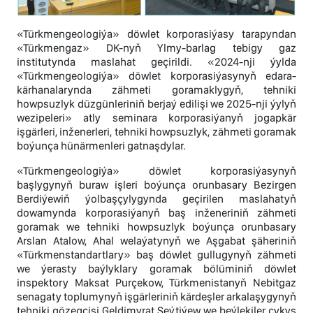
«Türkmengeologiýa» döwlet korporasiýasy tarapyndan
«Türkmengaz» DK-nyň Ylmy-barlag tebigy gaz
institutynda maslahat geçirildi. «2024-nji ýylda
«Türkmengeologiýa» döwlet korporasiýasynyň edara-
kärhanalarynda zähmeti goramaklygyň, tehniki
howpsuzlyk düzgünleriniň berjaý edilişi we 2025-nji ýylyň
wezipeleri» atly seminara korporasiýanyň jogapkär
işgärleri, inženerleri, tehniki howpsuzlyk, zähmeti goramak
boýunça hünärmenleri gatnaşdylar.
«Türkmengeologiýa» döwlet korporasiýasynyň
başlygynyň buraw işleri boýunça orunbasary Bezirgen
Berdiýewiň ýolbaşçylygynda geçirilen maslahatyň
dowamynda korporasiýanyň baş inženeriniň zähmeti
goramak we tehniki howpsuzlyk boýunça orunbasary
Arslan Atalow, Ahal welaýatynyň we Aşgabat şäheriniň
«Türkmenstandartlary» baş döwlet gullugynyň zähmeti
we ýerasty baýlyklary goramak bölüminiň döwlet
inspektory Maksat Purçekow, Türkmenistanyň Nebitgaz
senagaty toplumynyň işgärleriniň kärdeşler arkalaşygynyň
tehniki gözegçisi Geldimyrat Seýtiýew we beýlekiler çykyş