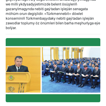
we milli ykdysadyýetimizde belent ösüşleriň
gazanylmagynda nebiti gaýtadan işleýän senagata
möhüm orun degişlidir. «Türkmennebit» döwlet
konserniniň Türkmenbaşydaky nebiti gaýtadan işleýän
zawodlar toplumy öz önümleri bilen barha meşhurlyga eýe
bolýar.