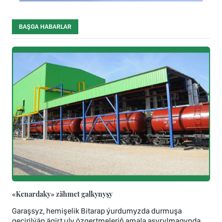
BAŞGA HABARLAR
«Kenardaky» zähmet galkynyşy
Garaşsyz, hemişelik Bitarap ýurdumyzda durmuşa
geçirilýän ägirt uly özgertmeleriň amala aşyrylmagynda