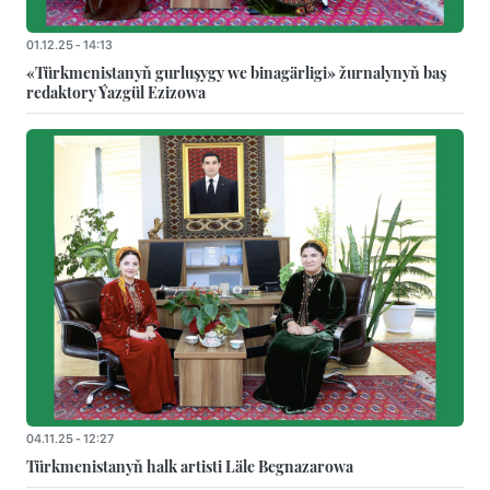
01.12.25 - 14:13
«Türkmenistanyň gurluşygy we binagärligi» žurnalynyň baş
redaktory Ýazgül Ezizowa
04.11.25 - 12:27
Türkmenistanyň halk artisti Läle Begnazarowa