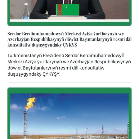
Serdar Berdimuhamedowyň Merkezi Aziýa ýurtlarynyň we
Azerbaýjan Respublikasynyň döwlet Baştutanlarynyň resmi däl
konsultatiw duşuşygyndaky ÇYKYŞ
Türkmenistanyň Prezidenti Serdar Berdimuhamedowyň
Merkezi Aziýa ýurtlarynyň we Azerbaýjan Respublikasynyň
döwlet Baştutanlarynyň resmi däl konsultatiw
duşuşygyndaky ÇYKYŞY.