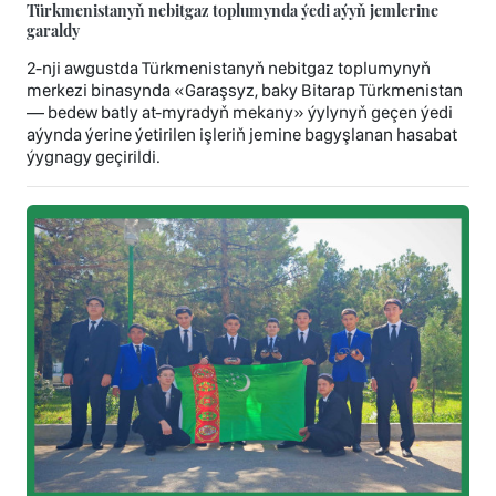
Türkmenistanyň nebitgaz toplumynda ýedi aýyň jemlerine
garaldy
2-nji awgustda Türkmenistanyň nebitgaz toplumynyň
merkezi binasynda «Garaşsyz, baky Bitarap Türkmenistan
— bedew batly at-myradyň mekany» ýylynyň geçen ýedi
aýynda ýerine ýetirilen işleriň jemine bagyşlanan hasabat
ýygnagy geçirildi.