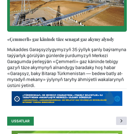
«Çemmerli» gaz käninde täze senagat gaz akymy alyndy
Mukaddes Garaşsyzlygymyzyň 35 ýyllyk şanly baýramyna
taýýarlyk görülýän günlerde ýurdumyzyň Merkezi
Garagumda ýerleşýän «Çemmerli» gaz käninde tebigy
gazyň täze akymynyň alnandygy baradaky hoş habar
«Garaşsyz, baky Bitarap Türkmenistan — bedew batly at-
myradyň mekany» ýylynyň taryhy ähmiýetli wakalarynyň
üstüni ýetirdi.
USSATLAR