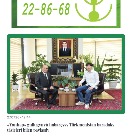
27.07.26 - 12:44
«Yonhap» gullugynyň habarçysy Türkmenistan baradaky
täsirleri bilen paýlaşdy