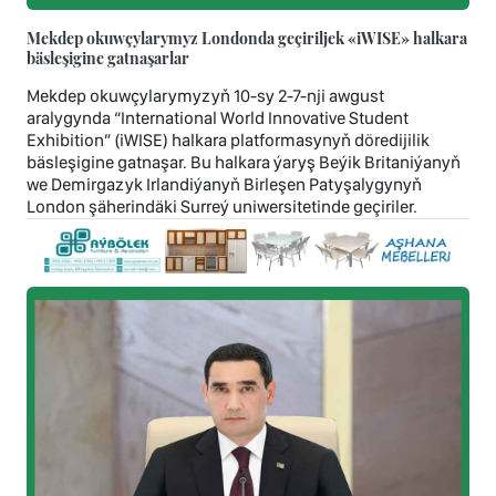
Mekdep okuwçylarymyz Londonda geçiriljek «iWISE» halkara
bäsleşigine gatnaşarlar
Mekdep okuwçylarymyzyň 10-sy 2-7-nji awgust
aralygynda “International World Innovative Student
Exhibition” (iWISE) halkara platformasynyň döredijilik
bäsleşigine gatnaşar. Bu halkara ýaryş Beýik Britaniýanyň
we Demirgazyk Irlandiýanyň Birleşen Patyşalygynyň
London şäherindäki Surreý uniwersitetinde geçiriler.