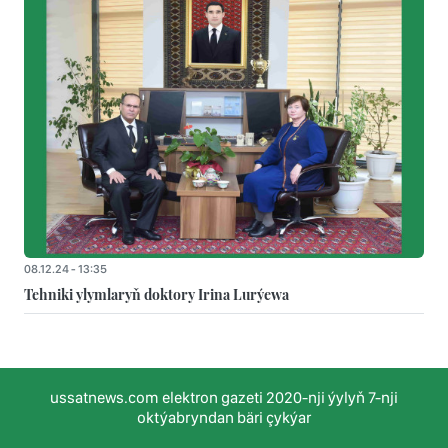
08.12.24 - 13:35
Tehniki ylymlaryň doktory Irina Lurýewa
ussatnews.com elektron gazeti 2020-nji ýylyň 7-nji
oktýabryndan bäri çykýar