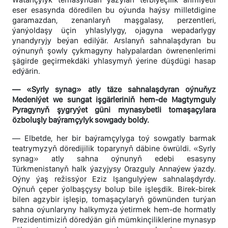
eser esasynda döredilen bu oýunda haýsy milletdigine
garamazdan, zenanlaryň maşgalasy, perzentleri,
ýanýoldaşy üçin yhlaslylygy, ojagyna wepadarlygy
ynandyryjy beýan edilýär. Arslanyň sahnalaşdyran bu
oýnunyň şowly çykmagyny halypalardan öwrenenlerimi
şägirde geçirmekdäki yhlasymyň ýerine düşdügi hasap
edýärin.
— «Syrly synag» atly täze sahnalaşdyran oýnuňyz
Medeniýet we sungat işgärleriniň hem-de Magtymguly
Pyragynyň şygryýet güni mynasybetli tomaşaçylara
özboluşly baýramçylyk sowgady boldy.
— Elbetde, her bir baýramçylyga toý sowgatly barmak
teatrymyzyň döredijilik toparynyň däbine öwrüldi. «Syrly
synag» atly sahna oýnunyň edebi esasyny
Türkmenistanyň halk ýazyjysy Orazguly Annaýew ýazdy.
Oýny ýaş režissýor Eziz Işangulyýew sahnalaşdyrdy.
Oýnuň çeper ýolbaşçysy bolup bile işleşdik. Birek-birek
bilen agzybir işleşip, tomaşaçylaryň göwnünden turýan
sahna oýunlaryny halkymyza ýetirmek hem-de hormatly
Prezidentimiziň döredýän giň mümkinçiliklerine mynasyp