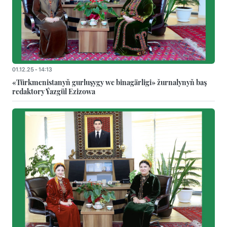
01.12.25 - 14:13
«Türkmenistanyň gurluşygy we binagärligi» žurnalynyň baş
redaktory Ýazgül Ezizowa