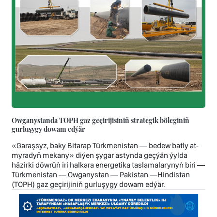
Owganystanda TOPH gaz geçirijisiniň strategik böleginiň
gurluşygy dowam edýär
«Garaşsyz, baky Bitarap Türkmenistan — bedew batly at-
myradyň mekany» diýen şygar astynda geçýän ýylda
häzirki döwrüň iri halkara energetika taslamalarynyň biri —
Türkmenistan — Owganystan — Pakistan —Hindistan
(TOPH) gaz geçirijiniň gurluşygy dowam edýär.