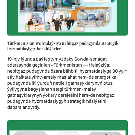
Türkmenistan we Malaýziýa nebitgaz pudagynda strategik
hyzmatdaşlygy berkidýärler
19-njy iýunda paýtagtymyzdaky Söwda-senagat
edarasynda geçirilen «Türkmenistan — Malaýziýa:
nebitgaz pudagynda özara bähbitli hyzmatdaşlyga 30 ýyl»
atly halkara ylmy-amaly maslahat hem-de energetika
pudagynda iki ýurduň netijeli gatnaşyklarynyň otuz
ýyllygyna bagyşlanan sergi türkmen-malaý
gatnaşyklarynyň ýokary derejesini hem-de nebitgaz
pudagynda hyzmatdaşlygyň strategik häsiýetini
dabaralandyrdy.