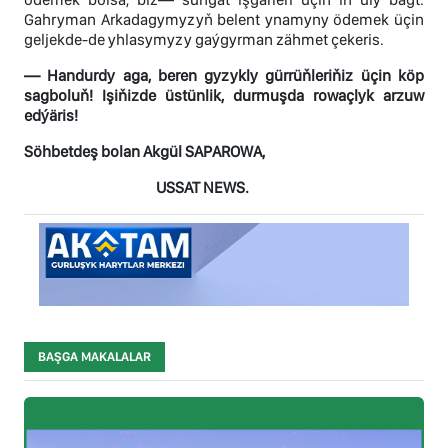
Gahryman Arkadagymyzyň belent ynamyny ödemek üçin
geljekde-de yhlasymyzy gaýgyrman zähmet çekeris.
— Handurdy aga, beren gyzykly gürrüňleriňiz üçin köp
sagboluň! Işiňizde üstünlik, durmuşda rowaçlyk arzuw
edýäris!
Söhbetdeş bolan Akgül SAPAROWA,
USSAT NEWS.
BAŞGA MAKALALAR