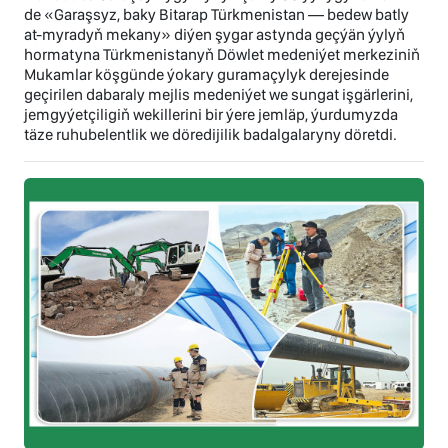
de «Garaşsyz, baky Bitarap Türkmenistan — bedew batly
at-myradyň mekany» diýen şygar astynda geçýän ýylyň
hormatyna Türkmenistanyň Döwlet medeniýet merkeziniň
Mukamlar köşgünde ýokary guramaçylyk derejesinde
geçirilen dabaraly mejlis medeniýet we sungat işgärlerini,
jemgyýetçiligiň wekillerini bir ýere jemläp, ýurdumyzda
täze ruhubelentlik we döredijilik badalgalaryny döretdi.