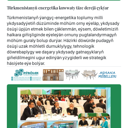
Türkmenistanyň energetika kuwwaty täze derejä çykýar
Türkmenistanyň ýangyç-energetika toplumy milli
ykdysadyýetiň düzüminde möhüm orny eýeläp, ykdysady
ösüşi üpjün etmek bilen çäklenmän, eýsem, döwletimiziň
halkara giňişliginde eýeleýän ornuny pugtalandyrmagyň
möhüm guraly bolup durýar. Häzirki döwürde pudagyň
ösüşi uzak möhletli durnuklylygy, tehnologik
döwrebaplygy we daşary ykdysady gatnaşyklaryň
giňeldilmegini ugur edinýän yzygiderli we strategik
häsiýete eýe bolýar.