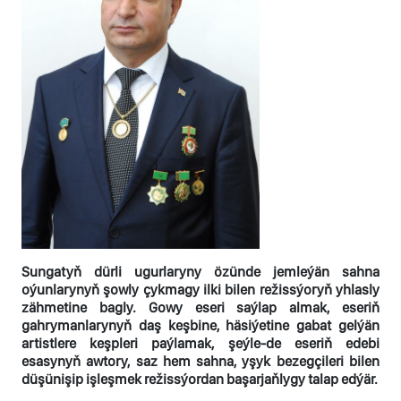
Sungatyň dürli ugurlaryny özünde jemleýän sahna
oýunlarynyň şowly çykmagy ilki bilen režissýoryň yhlasly
zähmetine bagly. Gowy eseri saýlap almak, eseriň
gahrymanlarynyň daş keşbine, häsiýetine gabat gelýän
artistlere keşpleri paýlamak, şeýle-de eseriň edebi
esasynyň awtory, saz hem sahna, yşyk bezegçileri bilen
düşünişip işleşmek režissýordan başarjaňlygy talap edýär.