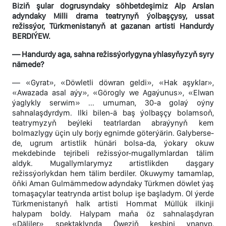
Biziň şular dogrusyndaky söhbetdeşimiz Alp Arslan
adyndaky Milli drama teatrynyň ýolbaşçysy, ussat
režissýor, Türkmenistanyň at gazanan artisti Handurdy
BERDIÝEW.
— Handurdy aga, sahna režissýorlygyna yhlasyňyzyň syry
nämede?
— «Gyrat», «Döwletli döwran geldi», «Hak aşyklar»,
«Awazada asal aýy», «Görogly we Agaýunus», «Elwan
ýaglykly serwim» ... umuman, 30-a golaý oýny
sahnalaşdyrdym. Ilki bilen-ä baş ýolbaşçy bolamsoň,
teatrymyzyň beýleki teatrlardan abraýynyň kem
bolmazlygy üçin uly borjy egnimde göterýärin. Galyberse-
de, ugrum artistlik hünäri bolsa-da, ýokary okuw
mekdebinde tejribeli režissýor-mugallymlardan tälim
aldyk. Mugallymlarymyz artistlikden daşgary
režissýorlykdan hem tälim berdiler. Okuwymy tamamlap,
öňki Aman Gulmämmedow adyndaky Türkmen döwlet ýaş
tomaşaçylar teatrynda artist bolup işe başladym. Ol ýerde
Türkmenistanyň halk artisti Hommat Müllük ilkinji
halypam boldy. Halypam maňa öz sahnalaşdyran
«Däliler» spektaklynda Öweziň keşbini ynanyp,