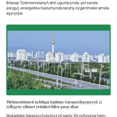
Bitarap Türkmenistanyň ähli ugurlarynda, şol sanda
ýangyç-energetika toplumynda taryhy özgertmeler amala
aşyrylýar.
Türkmenistanyň nebitgaz toplumy Garaşsyzlygymyzyň 35
ýyllygyny zähmet ýeňişleri bilen garşy alýar
Mukaddes Garaşsyzlygymyzyň şanly 35 ýyllygyna hem-