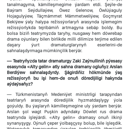
tanalmagyma, kämilleşmegime ýardam etdi. Şeýle-de
Baýram Seýdullaýew, Öwez Gelenow, Öwlüýaguly
Hojagulyýew, Täçmämmet Mämmetweliýew, Goçmyrat
Bekiýew ýaly halypa režissýorlaryň arasynda işlemegim
režissýorlykda tejribämiň artmagyna sebäp boldy. Bu
bolsa biziň teatrymyzda taryhy, nusgawy hem döwrebap
drama oýunlary bilen birlikde milli dilimize terjime edilen
daşary ýurt dramaturglarynyň eserlerini-de
sahnalaşdyrmaga mümkinçilik berýär.
— Teatryňyzda tatar dramaturgy Zaki Zaýnulliniň pýesasy
esasynda «Alty gelin» atly sahna dramany ogluňyz Arslan
Berdiýew sahnalaşdyrdy. Şägirdiňiz hökmünde ýaş
režissýoryň bu işi hem-de onuň döredijiligi hakynda
aýdaýsaňyz?
— Türkmenistanyň Medeniýet ministrligi tarapyndan
teatrlaryň arasynda döredijilik hyzmatdaşlygy ýola
goýuldy. Bu ýaşlaryň kämilleşmegine uly ýardam berýär.
Arslan şol wagt Puşkin adyndaky Döwlet rus drama
teatrynda işleýärdi. «Alty gelin» dramasy onuň ilkinji
synanyşygy. Oýnuň çeper ýolbaşçysy bolup, bile işleşdik.
Watançylyk temasyndan ýazylan terbiýeçilik ähmiýetli