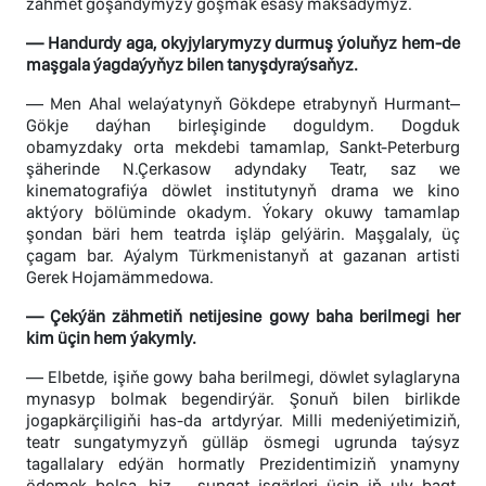
zähmet goşandymyzy goşmak esasy maksadymyz.
— Handurdy aga, okyjylarymyzy durmuş ýoluňyz hem-de
maşgala ýagdaýyňyz bilen tanyşdyraýsaňyz.
— Men Ahal welaýatynyň Gökdepe etrabynyň Hurmant–
Gökje daýhan birleşiginde doguldym. Dogduk
obamyzdaky orta mekdebi tamamlap, Sankt-Peterburg
şäherinde N.Çerkasow adyndaky Teatr, saz we
kinematografiýa döwlet institutynyň drama we kino
aktýory bölüminde okadym. Ýokary okuwy tamamlap
şondan bäri hem teatrda işläp gelýärin. Maşgalaly, üç
çagam bar. Aýalym Türkmenistanyň at gazanan artisti
Gerek Hojamämmedowa.
— Çekýän zähmetiň netijesine gowy baha berilmegi her
kim üçin hem ýakymly.
— Elbetde, işiňe gowy baha berilmegi, döwlet sylaglaryna
mynasyp bolmak begendirýär. Şonuň bilen birlikde
jogapkärçiligiňi has-da artdyrýar. Milli medeniýetimiziň,
teatr sungatymyzyň gülläp ösmegi ugrunda taýsyz
tagallalary edýän hormatly Prezidentimiziň ynamyny
ödemek bolsa, biz— sungat işgärleri üçin iň uly bagt.