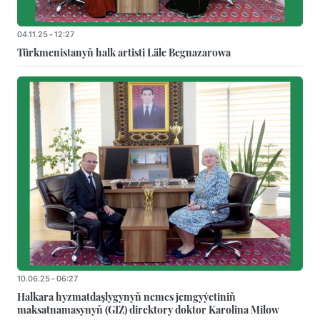
04.11.25 - 12:27
Türkmenistanyň halk artisti Läle Begnazarowa
10.06.25 - 06:27
Halkara hyzmatdaşlygynyň nemes jemgyýetiniň
maksatnamasynyň (GIZ) direktory doktor Karolina Milow