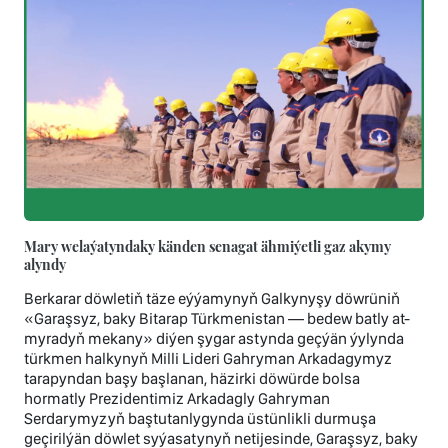
Mary welaýatyndaky känden senagat ähmiýetli gaz akymy
alyndy
Berkarar döwletiň täze eýýamynyň Galkynyşy döwrüniň
«Garaşsyz, baky Bitarap Türkmenistan — bedew batly at-
myradyň mekany» diýen şygar astynda geçýän ýylynda
türkmen halkynyň Milli Lideri Gahryman Arkadagymyz
tarapyndan başy başlanan, häzirki döwürde bolsa
hormatly Prezidentimiz Arkadagly Gahryman
Serdarymyzyň baştutanlygynda üstünlikli durmuşa
geçirilýän döwlet syýasatynyň netijesinde, Garaşsyz, baky