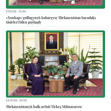
27.07.26 - 12:44
«Yonhap» gullugynyň habarçysy Türkmenistan baradaky
täsirleri bilen paýlaşdy
23.07.26 - 20:02
Türkmenistanyň halk artisti Tirkeş Mätnazarow