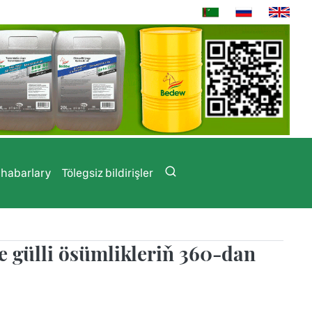
 habarlary
Tölegsiz bildirişler
 gülli ösümlikleriň 360-dan