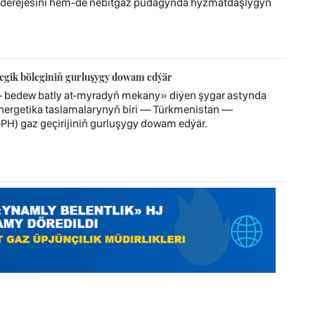
 derejesini hem-de nebitgaz pudagynda hyzmatdaşlygyň
tegik böleginiň gurluşygy dowam edýär
— bedew batly at-myradyň mekany» diýen şygar astynda
 energetika taslamalarynyň biri — Türkmenistan —
H) gaz geçirijiniň gurluşygy dowam edýär.