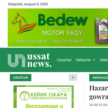
Ýekşenbe, Awgust 9, 2026
Ussatlar
Habarlar
Maka
USSATLAR
MAKALALA
Hazar
gowra
14:49 12.04