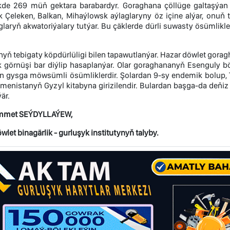
likde 269 müň gektara barabardyr. Goraghana çöllüge galtaşýan 
 Çeleken, Balkan, Mihaýlowsk aýlaglaryny öz içine alýar, onuň
glaryň akwatoriýalary tutýar. Bu çäklerde dürli suwasty ösümlikl
ň tebigaty köpdürlüligi bilen tapawutlanýar. Hazar döwlet goragh
 görnüşi bar diýlip hasaplanýar. Olar goraghananyň Esenguly bö
än gysga möwsümli ösümliklerdir. Şolardan 9-sy endemik bolup, 
menistanyň Gyzyl kitabyna girizilendir. Bulardan başga-da deňiz 
är.
mmet SEÝDYLLAÝEW,
let binagärlik - gurluşyk institutynyň talyby.