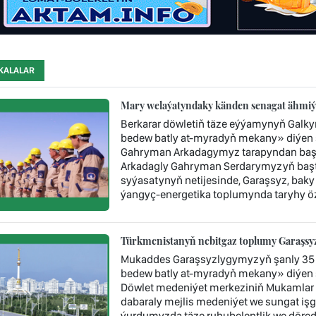
KALALAR
Mary welaýatyndaky känden senagat ähmiýe
Berkarar döwletiň täze eýýamynyň Galk
bedew batly at-myradyň mekany» diýen ş
Gahryman Arkadagymyz tarapyndan başy 
Arkadagly Gahryman Serdarymyzyň baştu
syýasatynyň netijesinde, Garaşsyz, baky
ýangyç-energetika toplumynda taryhy öz
Türkmenistanyň nebitgaz toplumy Garaşsyzl
Mukaddes Garaşsyzlygymyzyň şanly 35 
bedew batly at-myradyň mekany» diýen 
Döwlet medeniýet merkeziniň Mukamlar 
dabaraly mejlis medeniýet we sungat işgär
ýurdumyzda täze ruhubelentlik we döredij