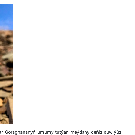
dýar. Goraghananyň umumy tutýan meýdany deňiz suw ýüzi