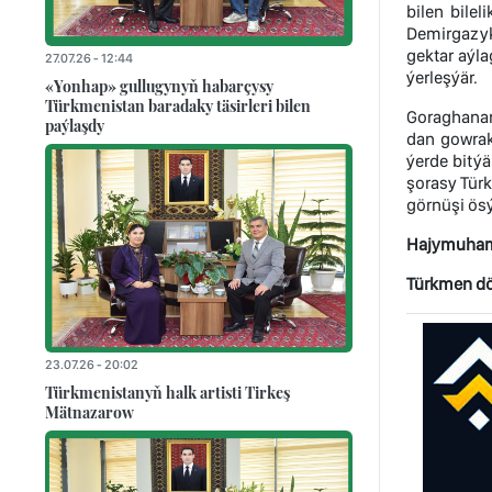
bilen bile
Demirgazyk
gektar aýla
27.07.26 - 12:44
ýerleşýär.
«Yonhap» gullugynyň habarçysy
Türkmenistan baradaky täsirleri bilen
Goraghanany
paýlaşdy
dan gowrak
ýerde bitý
şorasy Türk
görnüşi ösý
Hajymuha
Türkmen döw
23.07.26 - 20:02
Türkmenistanyň halk artisti Tirkeş
Mätnazarow