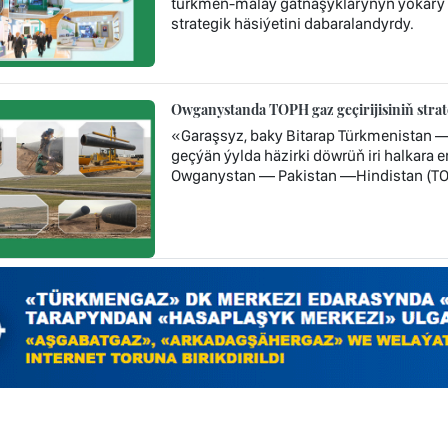
türkmen-malaý gatnaşyklarynyň ýokary
strategik häsiýetini dabaralandyrdy.
Owganystanda TOPH gaz geçirijisiniň stra
«Garaşsyz, baky Bitarap Türkmenistan 
geçýän ýylda häzirki döwrüň iri halkara
Owganystan — Pakistan —Hindistan (TOP