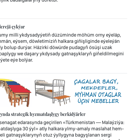
erejä çykýar
umy milli ykdysadyýetiň düzüminde möhüm orny eýeläp,
män, eýsem, döwletimiziň halkara giňişliginde eýeleýän
bolup durýar. Häzirki döwürde pudagyň ösüşi uzak
ebaplygy we daşary ykdysady gatnaşyklaryň giňeldilmegini
ýete eýe bolýar.
ynda strategik hyzmatdaşlygy berkidýärler
enagat edarasynda geçirilen «Türkmenistan — Malaýziýa:
atdaşlyga 30 ýyl» atly halkara ylmy-amaly maslahat hem-
jeli gatnaşyklarynyň otuz ýyllygyna bagyşlanan sergi