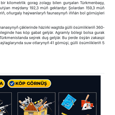
bir kilometrlik gorag zolagy bilen gurşalan Türkmenbaşy,
 tutýan meýdany 192,3 müň gektardyr. Şolardan 159,3 müň
eriň, oňurgaly haýwanlaryň faunasynyň iňňän bol görnüşleri
anasynyň çäklerinde häzirki wagtda gülli ösümlikleriň 360-
leginde has köp gabat gelýär. Agramly bölegi bolsa gurak
Türkmenistanda seýrek duş gelýär. Bu ýerde ösýän zakaspi
aýlaglarynda suw otlarynyň 41 görnüşi, gülli ösümlikleriň 5