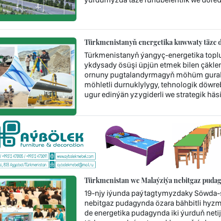
Türkmenistanyň energetika kuwwaty täze d
Türkmenistanyň ýangyç-energetika topl
ykdysady ösüşi üpjün etmek bilen çäklen
ornuny pugtalandyrmagyň möhüm guraly 
möhletli durnuklylygy, tehnologik döwr
ugur edinýän yzygiderli we strategik häsi
Türkmenistan we Malaýziýa nebitgaz pudag
19-njy iýunda paýtagtymyzdaky Söwda-s
nebitgaz pudagynda özara bähbitli hyzm
de energetika pudagynda iki ýurduň neti