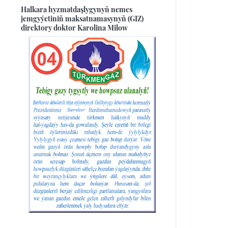
Halkara hyzmatdaşlygynyň nemes
jemgyýetiniň maksatnamasynyň (GIZ)
direktory doktor Karolina Milow