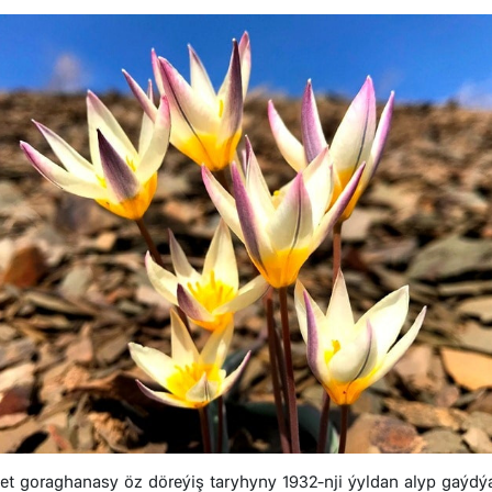
et goraghanasy öz döreýiş taryhyny 1932-nji ýyldan alyp gaý