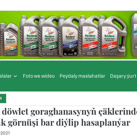
lalar
Foto we wideo
Peýdaly maslahatlar
Daşary ýurt
R
 döwlet goraghanasynyň çäklerinde
k görnüşi bar diýlip hasaplanýar
.2021