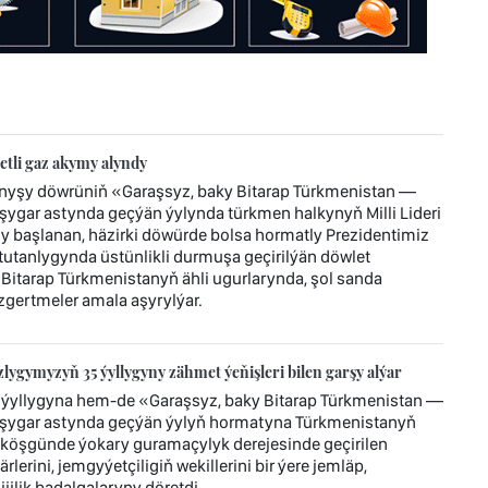
tli gaz akymy alyndy
ynyşy döwrüniň «Garaşsyz, baky Bitarap Türkmenistan —
ygar astynda geçýän ýylynda türkmen halkynyň Milli Lideri
başlanan, häzirki döwürde bolsa hormatly Prezidentimiz
tanlygynda üstünlikli durmuşa geçirilýän döwlet
 Bitarap Türkmenistanyň ähli ugurlarynda, şol sanda
gertmeler amala aşyrylýar.
ygymyzyň 35 ýyllygyny zähmet ýeňişleri bilen garşy alýar
ýyllygyna hem-de «Garaşsyz, baky Bitarap Türkmenistan —
şygar astynda geçýän ýylyň hormatyna Türkmenistanyň
köşgünde ýokary guramaçylyk derejesinde geçirilen
lerini, jemgyýetçiligiň wekillerini bir ýere jemläp,
ilik badalgalaryny döretdi.