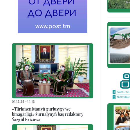
01.12.25 - 14:13
«Türkmenistanyň gurluşygy we
binagärligi» žurnalynyň baş redaktory
Ýazgül Ezizowa