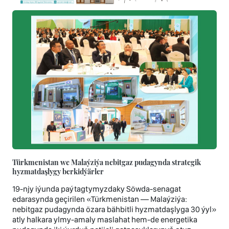
Türkmenistan we Malaýziýa nebitgaz pudagynda strategik
hyzmatdaşlygy berkidýärler
19-njy iýunda paýtagtymyzdaky Söwda-senagat
edarasynda geçirilen «Türkmenistan — Malaýziýa:
nebitgaz pudagynda özara bähbitli hyzmatdaşlyga 30 ýyl»
atly halkara ylmy-amaly maslahat hem-de energetika