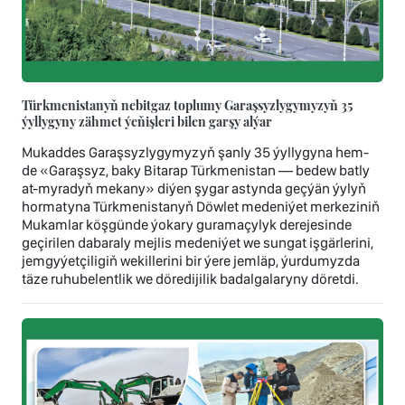
Türkmenistanyň nebitgaz toplumy Garaşsyzlygymyzyň 35
ýyllygyny zähmet ýeňişleri bilen garşy alýar
Mukaddes Garaşsyzlygymyzyň şanly 35 ýyllygyna hem-
de «Garaşsyz, baky Bitarap Türkmenistan — bedew batly
at-myradyň mekany» diýen şygar astynda geçýän ýylyň
hormatyna Türkmenistanyň Döwlet medeniýet merkeziniň
Mukamlar köşgünde ýokary guramaçylyk derejesinde
geçirilen dabaraly mejlis medeniýet we sungat işgärlerini,
jemgyýetçiligiň wekillerini bir ýere jemläp, ýurdumyzda
täze ruhubelentlik we döredijilik badalgalaryny döretdi.