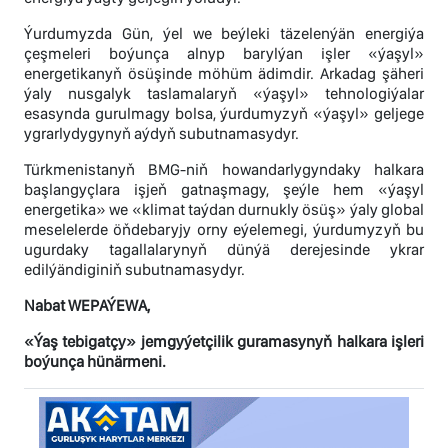
Ýurdumyzda Gün, ýel we beýleki täzelenýän energiýa
çeşmeleri boýunça alnyp barylýan işler «ýaşyl»
energetikanyň ösüşinde möhüm ädimdir. Arkadag şäheri
ýaly nusgalyk taslamalaryň «ýaşyl» tehnologiýalar
esasynda gurulmagy bolsa, ýurdumyzyň «ýaşyl» geljege
ygrarlydygynyň aýdyň subutnamasydyr.
Türkmenistanyň BMG-niň howandarlygyndaky halkara
başlangyçlara işjeň gatnaşmagy, şeýle hem «ýaşyl
energetika» we «klimat taýdan durnukly ösüş» ýaly global
meselelerde öňdebaryjy orny eýelemegi, ýurdumyzyň bu
ugurdaky tagallalarynyň dünýä derejesinde ykrar
edilýändiginiň subutnamasydyr.
Nabat WEPAÝEWA,
«Ýaş tebigatçy» jemgyýetçilik guramasynyň halkara işleri
boýunça hünärmeni.