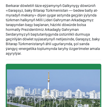
Berkarar döwletiň täze eýýamynyň Galkynyşy döwrüniň
«Garaşsyz, baky Bitarap Türkmenistan — bedew batly at-
myradyň mekany» diýen şygar astynda geçýän ýylynda
türkmen halkynyň Milli Lideri Gahryman Arkadagymyz
tarapyndan başy başlanan, häzirki döwürde bolsa
hormatly Prezidentimiz Arkadagly Gahryman
Serdarymyzyň baştutanlygynda üstünlikli durmuşa
geçirilýän döwlet syýasatynyň netijesinde, Garaşsyz, baky
Bitarap Türkmenistanyň ähli ugurlarynda, şol sanda
ýangyç-energetika toplumynda taryhy özgertmeler amala
aşyrylýar.