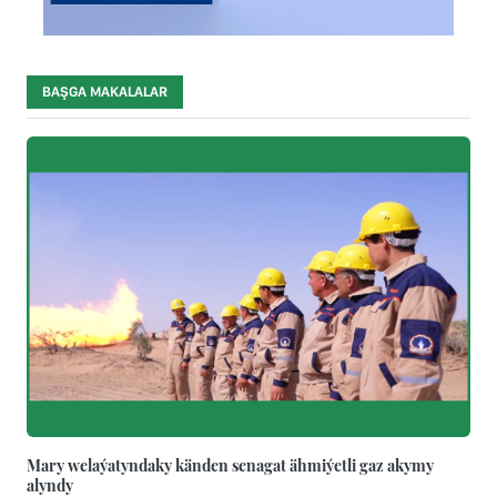
BAŞGA MAKALALAR
Mary welaýatyndaky känden senagat ähmiýetli gaz akymy
alyndy