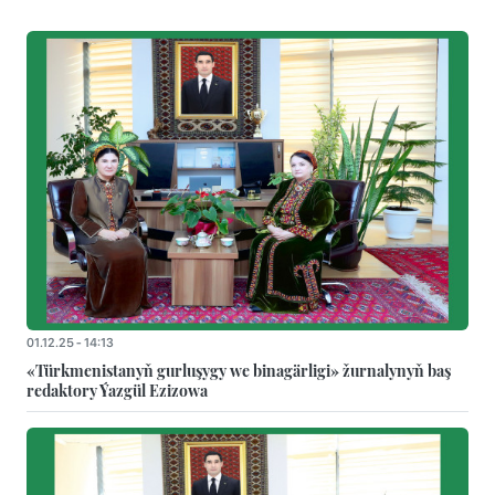
01.12.25 - 14:13
«Türkmenistanyň gurluşygy we binagärligi» žurnalynyň baş
redaktory Ýazgül Ezizowa