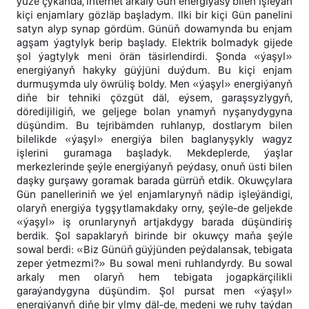
ýüze çykanda, internet arkaly Gün energiýasy bilen işleýän
kiçi enjamlary gözläp başladym. Ilki bir kiçi Gün panelini
satyn alyp synap gördüm. Günüň dowamynda bu enjam
agşam ýagtylyk berip başlady. Elektrik bolmadyk gijede
şol ýagtylyk meni örän täsirlendirdi. Şonda «ýaşyl»
energiýanyň hakyky güýjüni duýdum. Bu kiçi enjam
durmuşymda uly öwrüliş boldy. Men «ýaşyl» energiýanyň
diňe bir tehniki çözgüt däl, eýsem, garaşsyzlygyň,
döredijiligiň, we geljege bolan ynamyň nyşanydygyna
düşündim. Bu tejribämden ruhlanyp, dostlarym bilen
bilelikde «ýaşyl» energiýa bilen baglanyşykly wagyz
işlerini guramaga başladyk. Mekdeplerde, ýaşlar
merkezlerinde şeýle energiýanyň peýdasy, onuň üsti bilen
daşky gurşawy goramak barada gürrüň etdik. Okuwçylara
Gün panelleriniň we ýel enjamlarynyň nädip işleýändigi,
olaryň energiýa tygşytlamakdaky orny, şeýle-de geljekde
«ýaşyl» iş orunlarynyň artjakdygy barada düşündiriş
berdik. Şol sapaklaryň birinde bir okuwçy maňa şeýle
sowal berdi: «Biz Günüň güýjünden peýdalansak, tebigata
zeper ýetmezmi?» Bu sowal meni ruhlandyrdy. Bu sowal
arkaly men olaryň hem tebigata jogapkärçilikli
garaýandygyna düşündim. Şol pursat men «ýaşyl»
energiýanyň diňe bir ylmy däl-de, medeni we ruhy taýdan