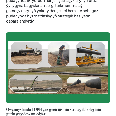
pudagynda iki ýurduň netijeli gatnaşyklarynyň otuz
ýyllygyna bagyşlanan sergi türkmen-malaý
gatnaşyklarynyň ýokary derejesini hem-de nebitgaz
pudagynda hyzmatdaşlygyň strategik häsiýetini
dabaralandyrdy.
Owganystanda TOPH gaz geçirijisiniň strategik böleginiň
gurluşygy dowam edýär