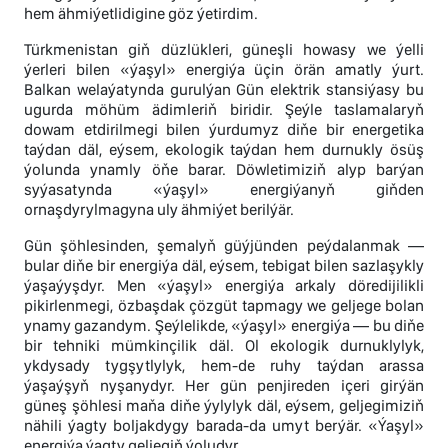
hem ähmiýetlidigine göz ýetirdim.
Türkmenistan giň düzlükleri, güneşli howasy we ýelli
ýerleri bilen «ýaşyl» energiýa üçin örän amatly ýurt.
Balkan welaýatynda gurulýan Gün elektrik stansiýasy bu
ugurda möhüm ädimleriň biridir. Şeýle taslamalaryň
dowam etdirilmegi bilen ýurdumyz diňe bir energetika
taýdan däl, eýsem, ekologik taýdan hem durnukly ösüş
ýolunda ynamly öňe barar. Döwletimiziň alyp barýan
syýasatynda «ýaşyl» energiýanyň giňden
ornaşdyrylmagyna uly ähmiýet berilýär.
Gün şöhlesinden, şemalyň güýjünden peýdalanmak —
bular diňe bir energiýa däl, eýsem, tebigat bilen sazlaşykly
ýaşaýyşdyr. Men «ýaşyl» energiýa arkaly döredijilikli
pikirlenmegi, özbaşdak çözgüt tapmagy we geljege bolan
ynamy gazandym. Şeýlelikde, «ýaşyl» energiýa — bu diňe
bir tehniki mümkinçilik däl. Ol ekologik durnuklylyk,
ykdysady tygşytlylyk, hem-de ruhy taýdan arassa
ýaşaýşyň nyşanydyr. Her gün penjireden içeri girýän
güneş şöhlesi maňa diňe ýylylyk däl, eýsem, geljegimiziň
nähili ýagty boljakdygy barada-da umyt berýär. «Ýaşyl»
energiýa ýagty geljegiň ýoludyr.