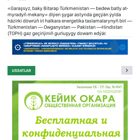
«Garaşsyz, baky Bitarap Türkmenistan — bedew batly at-
myradyň mekany» diýen şygar astynda geçýän ýylda
häzirki döwrüň iri halkara energetika taslamalarynyň biri —
Türkmenistan — Owganystan — Pakistan —Hindistan
(TOPH) gaz geçirijiniň gurluşygy dowam edýär.
USSATLAR