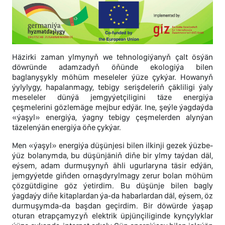
Häzirki zaman ylmynyň we tehnologiýanyň çalt ösýän
döwründe adamzadyň öňünde ekologiýa bilen
baglanyşykly möhüm meseleler ýüze çykýar. Howanyň
ýylylygy, hapalanmagy, tebigy serişdeleriň çäkliligi ýaly
meseleler dünýä jemgyýetçiligini täze energiýa
çeşmelerini gözlemäge mejbur edýär. Ine, şeýle ýagdaýda
«ýaşyl» energiýa, ýagny tebigy çeşmelerden alynýan
täzelenýän energiýa öňe çykýar.
Men «ýaşyl» energiýa düşünjesi bilen ilkinji gezek ýüzbe-
ýüz bolanymda, bu düşünjäniň diňe bir ylmy taýdan däl,
eýsem, adam durmuşynyň ähli ugurlaryna täsir edýän,
jemgyýetde giňden ornaşdyrylmagy zerur bolan möhüm
çözgütdigine göz ýetirdim. Bu düşünje bilen bagly
ýagdaýy diňe kitaplardan ýa-da habarlardan däl, eýsem, öz
durmuşymda-da başdan geçirdim. Bir döwürde ýaşap
oturan etrapçamyzyň elektrik üpjünçiliginde kynçylyklar