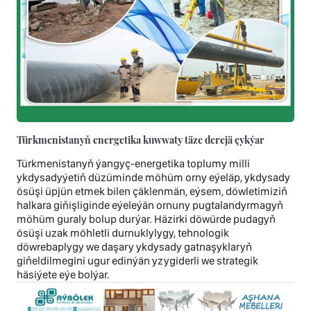
Türkmenistanyň energetika kuwwaty täze derejä çykýar
Türkmenistanyň ýangyç-energetika toplumy milli
ykdysadyýetiň düzüminde möhüm orny eýeläp, ykdysady
ösüşi üpjün etmek bilen çäklenmän, eýsem, döwletimiziň
halkara giňişliginde eýeleýän ornuny pugtalandyrmagyň
möhüm guraly bolup durýar. Häzirki döwürde pudagyň
ösüşi uzak möhletli durnuklylygy, tehnologik
döwrebaplygy we daşary ykdysady gatnaşyklaryň
giňeldilmegini ugur edinýän yzygiderli we strategik
häsiýete eýe bolýar.