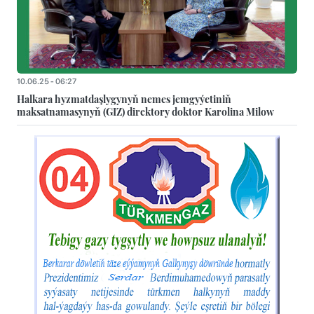
10.06.25 - 06:27
Halkara hyzmatdaşlygynyň nemes jemgyýetiniň
maksatnamasynyň (GIZ) direktory doktor Karolina Milow