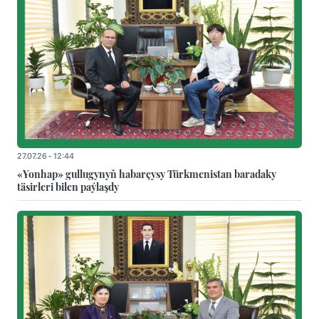
27.07.26 - 12:44
«Yonhap» gullugynyň habarçysy Türkmenistan baradaky
täsirleri bilen paýlaşdy