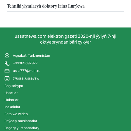
Tehniki ylymlaryň doktory Irina Lurýewa
ussatnews.com elektron gazeti 2020-nji ýylyň 7-nji
oktýabryndan bäri çykýar
Aşgabat, Turkmenistan
+99365692927
ussa777@mail.ru
@ussa_ussayew
Baş sahypa
Ussatlar
Habarlar
Makalalar
Foto we wideo
Peýdaly maslahatlar
Daşary ýurt habarlary