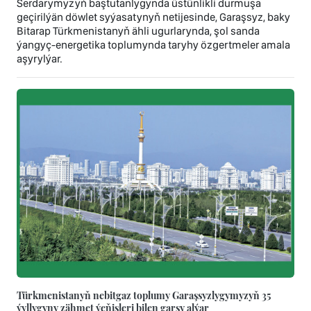
Serdarymyzyň baştutanlygynda üstünlikli durmuşa
geçirilýän döwlet syýasatynyň netijesinde, Garaşsyz, baky
Bitarap Türkmenistanyň ähli ugurlarynda, şol sanda
ýangyç-energetika toplumynda taryhy özgertmeler amala
aşyrylýar.
Türkmenistanyň nebitgaz toplumy Garaşsyzlygymyzyň 35
ýyllygyny zähmet ýeňişleri bilen garşy alýar