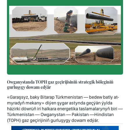
Owganystanda TOPH gaz geçirijisiniň strategik böleginiň
gurluşygy dowam edýär
«Garaşsyz, baky Bitarap Türkmenistan — bedew batly at-
myradyň mekany» diýen şygar astynda geçýän ýylda
häzirki döwrüň iri halkara energetika taslamalarynyň biri —
Türkmenistan — Owganystan — Pakistan —Hindistan
(TOPH) gaz geçirijiniň gurluşygy dowam edýär.