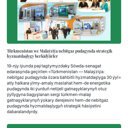
Türkmenistan we Malaýziýa nebitgaz pudagynda strategik
hyzmatdaşlygy berkidýärler
19-njy iýunda paýtagtymyzdaky Söwda-senagat
edarasynda geçirilen «Türkmenistan — Malaýziýa:
nebitgaz pudagynda özara bähbitli hyzmatdaşlyga 30 ýyl»
atly halkara ylmy-amaly maslahat hem-de energetika
pudagynda iki ýurduň netijeli gatnaşyklarynyň otuz
ýyllygyna bagyşlanan sergi türkmen-malaý
gatnaşyklarynyň ýokary derejesini hem-de nebitgaz
pudagynda hyzmatdaşlygyň strategik häsiýetini
dabaralandyrdy.