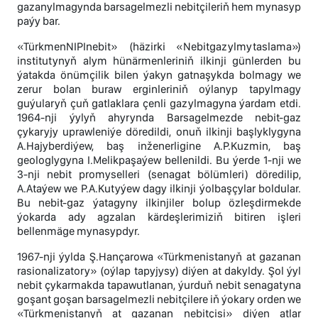
gazanylmagynda barsagelmezli nebitçileriň hem mynasyp
paýy bar.
«TürkmenNIPInebit» (häzirki «Nebitgazylmytaslama»)
institutynyň alym hünärmenleriniň ilkinji günlerden bu
ýatakda önümçilik bilen ýakyn gatnaşykda bolmagy we
zerur bolan buraw erginleriniň oýlanyp tapylmagy
guýularyň çuň gatlaklara çenli gazylmagyna ýardam etdi.
1964-nji ýylyň ahyrynda Barsagelmezde nebit-gaz
çykaryjy uprawleniýe döredildi, onuň ilkinji başlyklygyna
A.Hajyberdiýew, baş inženerligine A.P.Kuzmin, baş
geologlygyna I.Melikpaşaýew bellenildi. Bu ýerde 1-nji we
3-nji nebit promyselleri (senagat bölümleri) döredilip,
A.Ataýew we P.A.Kutyýew dagy ilkinji ýolbaşçylar boldular.
Bu nebit-gaz ýatagyny ilkinjiler bolup özleşdirmekde
ýokarda ady agzalan kärdeşlerimiziň bitiren işleri
bellenmäge mynasypdyr.
1967-nji ýylda Ş.Hançarowa «Türkmenistanyň at gazanan
rasionalizatory» (oýlap tapyjysy) diýen at dakyldy. Şol ýyl
nebit çykarmakda tapawutlanan, ýurduň nebit senagatyna
goşant goşan barsagelmezli nebitçilere iň ýokary orden we
«Türkmenistanyň at gazanan nebitçisi» diýen atlar