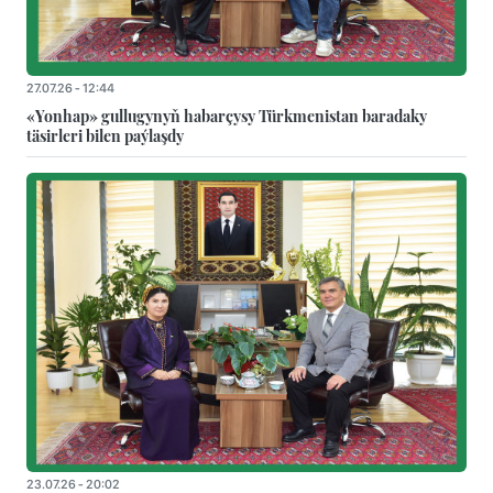
27.07.26 - 12:44
«Yonhap» gullugynyň habarçysy Türkmenistan baradaky
täsirleri bilen paýlaşdy
23.07.26 - 20:02