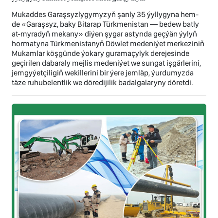
Mukaddes Garaşsyzlygymyzyň şanly 35 ýyllygyna hem-
de «Garaşsyz, baky Bitarap Türkmenistan — bedew batly
at-myradyň mekany» diýen şygar astynda geçýän ýylyň
hormatyna Türkmenistanyň Döwlet medeniýet merkeziniň
Mukamlar köşgünde ýokary guramaçylyk derejesinde
geçirilen dabaraly mejlis medeniýet we sungat işgärlerini,
jemgyýetçiligiň wekillerini bir ýere jemläp, ýurdumyzda
täze ruhubelentlik we döredijilik badalgalaryny döretdi.