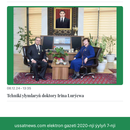
08.12.24 - 13:35
Tehniki ylymlaryň doktory Irina Lurýewa
ussatnews.com elektron gazeti 2020-nji ýylyň 7-nji