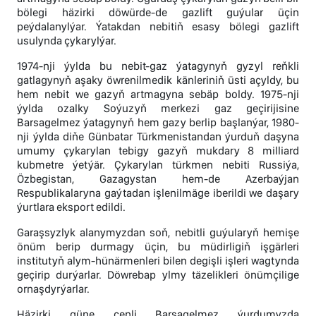
bölegi häzirki döwürde-de gazlift guýular üçin
peýdalanylýar. Ýatakdan nebitiň esasy bölegi gazlift
usulynda çykarylýar.
1974-nji ýylda bu nebit-gaz ýatagynyň gyzyl reňkli
gatlagynyň aşaky öwrenilmedik känleriniň üsti açyldy, bu
hem nebit we gazyň artmagyna sebäp boldy. 1975-nji
ýylda ozalky Soýuzyň merkezi gaz geçirijisine
Barsagelmez ýatagynyň hem gazy berlip başlanýar, 1980-
nji ýylda diňe Günbatar Türkmenistandan ýurduň daşyna
umumy çykarylan tebigy gazyň mukdary 8 milliard
kubmetre ýetýär. Çykarylan türkmen nebiti Russiýa,
Özbegistan, Gazagystan hem-de Azerbaýjan
Respublikalaryna gaýtadan işlenilmäge iberildi we daşary
ýurtlara eksport edildi.
Garaşsyzlyk alanymyzdan soň, nebitli guýularyň hemişe
önüm berip durmagy üçin, bu müdirligiň işgärleri
institutyň alym-hünärmenleri bilen degişli işleri wagtynda
geçirip durýarlar. Döwrebap ylmy täzelikleri önümçilige
ornaşdyrýarlar.
Häzirki güne çenli Barsagelmez ýurdumyzda