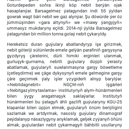
Goturdepeden soňra ikinji köp nebit berýän ojak
hasaplanýar. Barsagelmez ýatagyndan indi 55 ýyldan
gowrak wagt bäri nebit we gaz alynýar. Şu döwürde ýer öz
jümmüşinden «gara altynyň» we «mawy ýangyjyň»
ummasyz mukdaryny eçildi. 2014-nji ýylda Barsagelmez
ýatagyndan bir million tonna golaý nebit çykaryldy.
Hereketsiz duran guýulary abatlandyryp işe girizmek,
nebit göteriji sütünlerde emele gelýän parafiniň garşysyna
gyzdyryş çärelerini, dürli himiki erginleri ulanmak,
gurluşyk-gurnama, nebitli guýulary düýpli ýerasty
abatlamak, guýularyň suwlanmasyna garşy böwetleme
(çetleşdirme) we çäge dykysynyň emele gelmegine garşy
çäre geçirmek ýaly işler yzygiderli alnyp barylýar.
«Nebitdagnebit» NGÇM-niň işgärleri
«Nebitgazylmytaslama» institutynyň alym-hünärmenleri
bilen ýygy aragatnaşyk saklaýarlar. Institutyň
hünärmenleri bu ýatagyň ähli gazlift guýularyny KGU-25
klapanlar bilen üpjün etmek, guýularyň önüm berijiligini
sazlamak we artdyrmak, nasosly guýulary dinamograf
peýdalanyp näsazlygyny anyklamak, geljek zyýanyň öňüni
almak, guýulardan nebit çykarmagyň bähbitli usullaryny