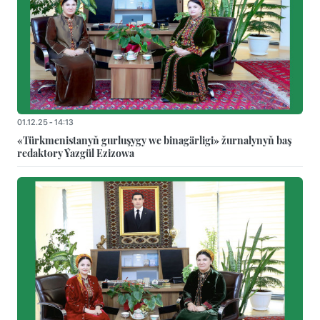
01.12.25 - 14:13
«Türkmenistanyň gurluşygy we binagärligi» žurnalynyň baş
redaktory Ýazgül Ezizowa