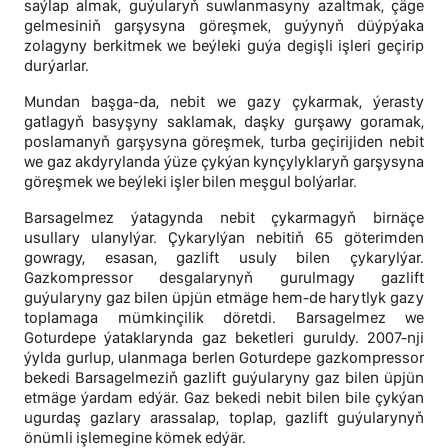
saýlap almak, guýularyň suwlanmasyny azaltmak, çäge
gelmesiniň garşysyna göreşmek, guýynyň düýpýaka
zolagyny berkitmek we beýleki guýa degişli işleri geçirip
durýarlar.
Mundan başga-da, nebit we gazy çykarmak, ýerasty
gatlagyň basyşyny saklamak, daşky gurşawy goramak,
poslamanyň garşysyna göreşmek, turba geçirijiden nebit
we gaz akdyrylanda ýüze çykýan kynçylyklaryň garşysyna
göreşmek we beýleki işler bilen meşgul bolýarlar.
Barsagelmez ýatagynda nebit çykarmagyň birnäçe
usullary ulanylýar. Çykarylýan nebitiň 65 göterimden
gowragy, esasan, gazlift usuly bilen çykarylýar.
Gazkompressor desgalarynyň gurulmagy gazlift
guýularyny gaz bilen üpjün etmäge hem-de harytlyk gazy
toplamaga mümkinçilik döretdi. Barsagelmez we
Goturdepe ýataklarynda gaz beketleri guruldy. 2007-nji
ýylda gurlup, ulanmaga berlen Goturdepe gazkompressor
bekedi Barsagelmeziň gazlift guýularyny gaz bilen üpjün
etmäge ýardam edýär. Gaz bekedi nebit bilen bile çykýan
ugurdaş gazlary arassalap, toplap, gazlift guýularynyň
önümli işlemegine kömek edýär.