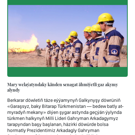
Mary welaýatyndaky känden senagat ähmiýetli gaz akymy
alyndy
Berkarar döwletiň täze eýýamynyň Galkynyşy döwrüniň
«Garaşsyz, baky Bitarap Türkmenistan — bedew batly at-
myradyň mekany» diýen şygar astynda geçýän ýylynda
türkmen halkynyň Milli Lideri Gahryman Arkadagymyz
tarapyndan başy başlanan, häzirki döwürde bolsa
hormatly Prezidentimiz Arkadagly Gahryman