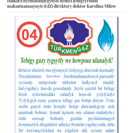
Halkara hyzmatdaşlygynyň nemes jemgyýetiniň
maksatnamasynyň (GIZ) direktory doktor Karolina Milow