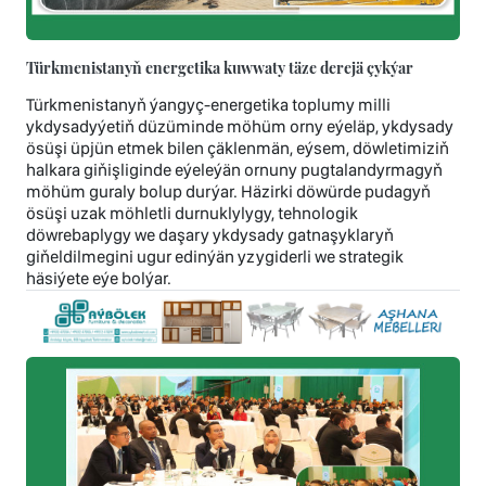
Türkmenistanyň energetika kuwwaty täze derejä çykýar
Türkmenistanyň ýangyç-energetika toplumy milli
ykdysadyýetiň düzüminde möhüm orny eýeläp, ykdysady
ösüşi üpjün etmek bilen çäklenmän, eýsem, döwletimiziň
halkara giňişliginde eýeleýän ornuny pugtalandyrmagyň
möhüm guraly bolup durýar. Häzirki döwürde pudagyň
ösüşi uzak möhletli durnuklylygy, tehnologik
döwrebaplygy we daşary ykdysady gatnaşyklaryň
giňeldilmegini ugur edinýän yzygiderli we strategik
häsiýete eýe bolýar.