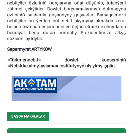
nebitçiler özleriniň borçlaryna oňat düşünip, tutanýerli
zähmet çekýärler. Döwlet borçnamalarynyň dolmagyna
özleriniň saldamly goşandyny goşýarlar. Barsagelmezli
nebitçiler bu ýerden bol nebit akymyny almakda zerur
bolan döwrebap enjamlar bilen üpjün etmekde elmydama
hemaýat berip duran hormatly Prezidentimize alkyş
sözlerini aýtdylar.
Saparmyrat ARTYKOW,
«Türkmennebit» döwlet konserniniň
«Nebitdazylmytaslama» institutynyň uly ylmy işgäri.
BAŞGA MAKALALAR