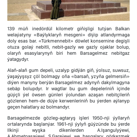
139 müň inedördül kilometr giňişligi tutýan Balkan
welaýatyny «Baýlyklaryň mesgeni» diýip atlandyrmaga
doly esas bar. «Türkmennebit» döwlet konsernine degişli
otuza golaý nebitli, nebit-gazly we gazly ojaklar bolup,
olaryň esasylarynyň biri hem Barsagelmez nebitgaz
ýatagydyr.
Alaň-alaň gum depeli, uzalyp gidýän giň, ýolsuz, suwsuz,
ýaşaýyşsyz çöl bolmagy oňa «barsaň, yzyňa gelmersiň»
diýen manyny berýän Barsagelmez adynyň dakylmagyna
sebäp bolupdyr. Ir wagtlar bu gum depeleriniň içinde
güýçli ýel öwsen günleri ýolundan azaşan nebitçileriň
gözlenen hem-de düýe kerwenleriniň bu ýerden aýlanyp
geçen halatlary az bolmandyr.
Barsagelmezde gözleg-agtaryş işleri 1950-nji ýyllaryň
ortalarynda başlanýar. 1961-nji ýylyň güýzünde bu ýerde
Ilkinji wyşka dikenlerden A.Işangulyýewi,
A.Ahmetpaşaýewi, S.Garaýewi we başgalary görkezmek