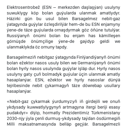
Elektrosentrobež (ESN – merkezden daşlaşýan) usulyny
suwuklygy köp bolan guýularda ulanmak amatlydyr.
Häzirki gün bu usul bilen Barsagelmez nebit-gaz
ýatagynda guýylar özleşdirilýär hem-de bu ESN enjamyny
ýene-de täze guýularda ornaşdyrmak göz öňüne tutulýar.
Russiýanyň önümi bolan bu enjam has kämilleşen
görnüşde önümçilige ýene-de gaýdyp geldi we
ulanmaklykda öz ornuny tapdy.
Barsagelmeziň nebitgaz ýatagynda Finlýandiýanyň önümi
bolan ežektor nasos usuly bilen we Germaniýanyň önümi
bolan hyrly nasos usulynda guýylar işläp dur. Hyrly nasos
usulyny gaty çuň bolmadyk guýular üçin ulanmak amatly
hasaplanýar. ESN, ežektor we hyrly nasoslar dünýä
tejribesinde nebit çykarmagyň täze döwrebap usullary
hasaplanýar.
«Nebit-gaz çykarmak ýurdumyzyň iň girdejili we onuň
ykdysady kuwwatlylygynyň artmagyna itergi beriji esasy
pudakdyr» diýip, hormatly Prezidentimiz Türkmenistany
2030-njy ýyla çenli durmuş-ykdysady taýdan ösdürmegiň
Milli maksatnamasynda belläp geçýär. Barsagelmezli