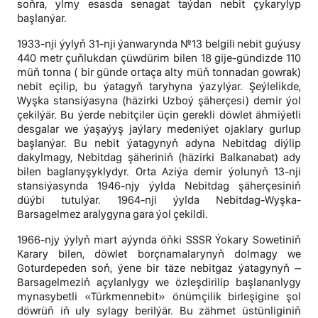
soňra, ylmy esasda senagat taýdan nebit çykarylyp
başlanýar.
1933-nji ýylyň 31-nji ýanwarynda №13 belgili nebit guýusy
440 metr çuňlukdan çüwdürim bilen 18 gije-gündizde 110
müň tonna ( bir günde ortaça alty müň tonnadan gowrak)
nebit eçilip, bu ýatagyň taryhyna ýazylýar. Şeýlelikde,
Wyşka stansiýasyna (häzirki Uzboý şäherçesi) demir ýol
çekilýär. Bu ýerde nebitçiler üçin gerekli döwlet ähmiýetli
desgalar we ýaşaýyş jaýlary medeniýet ojaklary gurlup
başlanýar. Bu nebit ýatagynyň adyna Nebitdag diýlip
dakylmagy, Nebitdag şäheriniň (häzirki Balkanabat) ady
bilen baglanyşyklydyr. Orta Aziýa demir ýolunyň 13-nji
stansiýasynda 1946-njy ýylda Nebitdag şäherçesiniň
düýbi tutulýar. 1964-nji ýylda Nebitdag-Wyşka-
Barsagelmez aralygyna gara ýol çekildi.
1966-njy ýylyň mart aýynda öňki SSSR Ýokary Sowetiniň
Karary bilen, döwlet borçnamalarynyň dolmagy we
Goturdepeden soň, ýene bir täze nebitgaz ýatagynyň –
Barsagelmeziň açylanlygy we özleşdirilip başlananlygy
mynasybetli «Türkmennebit» önümçilik birleşigine şol
döwrüň iň uly sylagy berilýär. Bu zähmet üstünliginiň