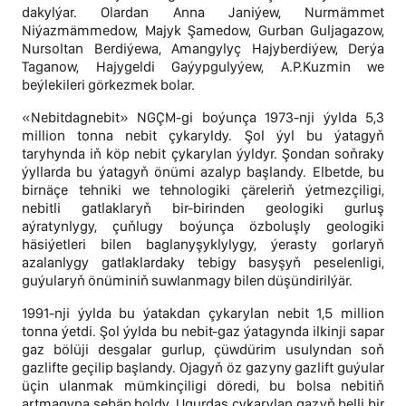
dakylýar. Olardan Anna Janiýew, Nurmämmet
Niýazmämmedow, Majyk Şamedow, Gurban Guljagazow,
Nursoltan Berdiýewa, Amangylyç Hajyberdiýew, Derýa
Taganow, Hajygeldi Gaýypgulyýew, A.P.Kuzmin we
beýlekileri görkezmek bolar.
«Nebitdagnebit» NGÇM-gi boýunça 1973-nji ýylda 5,3
million tonna nebit çykaryldy. Şol ýyl bu ýatagyň
taryhynda iň köp nebit çykarylan ýyldyr. Şondan soňraky
ýyllarda bu ýatagyň önümi azalyp başlandy. Elbetde, bu
birnäçe tehniki we tehnologiki çäreleriň ýetmezçiligi,
nebitli gatlaklaryň bir-birinden geologiki gurluş
aýratynlygy, çuňlugy boýunça özboluşly geologiki
häsiýetleri bilen baglanyşyklylygy, ýerasty gorlaryň
azalanlygy gatlaklardaky tebigy basyşyň peselenligi,
guýularyň önüminiň suwlanmagy bilen düşündirilýär.
1991-nji ýylda bu ýatakdan çykarylan nebit 1,5 million
tonna ýetdi. Şol ýylda bu nebit-gaz ýatagynda ilkinji sapar
gaz bölüji desgalar gurlup, çüwdürim usulyndan soň
gazlifte geçilip başlandy. Ojagyň öz gazyny gazlift guýular
üçin ulanmak mümkinçiligi döredi, bu bolsa nebitiň
artmagyna sebäp boldy. Ugurdaş çykarylan gazyň belli bir