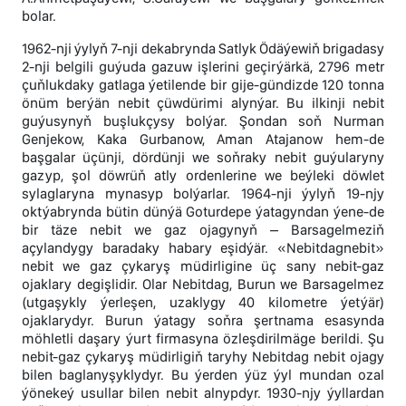
bolar.
1962-nji ýylyň 7-nji dekabrynda Satlyk Ödäýewiň brigadasy
2-nji belgili guýuda gazuw işlerini geçirýärkä, 2796 metr
çuňlukdaky gatlaga ýetilende bir gije-gündizde 120 tonna
önüm berýän nebit çüwdürimi alynýar. Bu ilkinji nebit
guýusynyň buşlukçysy bolýar. Şondan soň Nurman
Genjekow, Kaka Gurbanow, Aman Atajanow hem-de
başgalar üçünji, dördünji we soňraky nebit guýularyny
gazyp, şol döwrüň atly ordenlerine we beýleki döwlet
sylaglaryna mynasyp bolýarlar. 1964-nji ýylyň 19-njy
oktýabrynda bütin dünýä Goturdepe ýatagyndan ýene-de
bir täze nebit we gaz ojagynyň – Barsagelmeziň
açylandygy baradaky habary eşidýär. «Nebitdagnebit»
nebit we gaz çykaryş müdirligine üç sany nebit-gaz
ojaklary degişlidir. Olar Nebitdag, Burun we Barsagelmez
(utgaşykly ýerleşen, uzaklygy 40 kilometre ýetýär)
ojaklarydyr. Burun ýatagy soňra şertnama esasynda
möhletli daşary ýurt firmasyna özleşdirilmäge berildi. Şu
nebit-gaz çykaryş müdirligiň taryhy Nebitdag nebit ojagy
bilen baglanyşyklydyr. Bu ýerden ýüz ýyl mundan ozal
ýönekeý usullar bilen nebit alnypdyr. 1930-njy ýyllardan